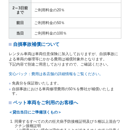
す。
2～3日前
当社は、監督官庁の基本通達（注１）に基づき、貸渡
ご利用料金の20％
まで
簿(貸渡原票)及び第１３条第１項に規定する貸渡証に
運転者の氏名、住所、運転免許の種類及び運転免許証
前日
ご利用料金の50％
（注２）の番号を記載し、又は運転者の運転免許証の
写しを添付するため、貸渡契約の締結にあたり、借受
当日
ご利用料金の100％
人に対し、借受人の指定する運転者（以下「運転者」
といいます。）の運転免許証の提示を求めるほか、そ
自損事故補償について
の写しの提出を求めることがあります。この場合、借
受人は、自己が運転者であるときは自己の運転免許証
レンタル車両は車両任意保険に加入しておりますが、自損事故に
を提示し、
借受人と運転者が異なるときはその運転者
よる車両の修理等にかかる費用は補償対象外となります。
の運転免許証を提示
するものとします。
下記内容で別途ご用意しておりますので、ご確認ください。
注１）監督官庁の基本通達とは、国土交通省自動車
交通局長通達「レンタカーに関する基本通達」（自
安心パック：費用は各店舗の詳細情報をご覧ください。
旅第138号 平成7年6月13日）の２．(10)及び(11)の
ことをいいます。
免責分を保証致いたします。
注２）運転免許証とは、道路交通法第９２条に規定
自損事故における車両修理費用の50％を弊社が補償いたしま
される運転免許証のうち、道路交通法施行規則第１
す。
９条別記様式第１４の書式の運転免許証をいいま
す。
ペット車両をご利用のお客様へ
当社は、貸渡契約の締結にあたり、借受人及び運転者
＜貸出当日にご準備頂くもの＞
に対し、運転免許証のほかに本人確認ができる書類の
提示を求め、及び提出された書類の写しをとることが
同乗するすべての犬の狂犬病予防接種証明及び５種以上混合ワ
あります。
クチン接種証明
当社は、貸渡契約の締結にあたり、借受期間中に借受