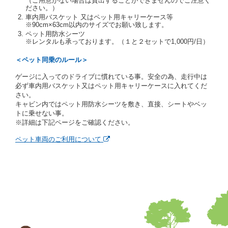
（ご用意がない場合は貸出することができませんのでご注意く
ださい。）
人及び運転者と連絡するための携帯電話番号等の告知
車内用バスケット 又はペット用キャリーケース等
を求めます。
※90cm×63cm以内のサイズでお願い致します。
当社は、貸渡契約の締結にあたり、借受人に対し、ク
ペット用防水シーツ
レジットカード若しくは現金による支払いを求め、又
※レンタルも承っております。（１と２セットで1,000円/日）
はその他の支払方法を指定することがあります。
借受人は契約後の借受期間の延長はできないものとし
＜ペット同乗のルール＞
ます。
ゲージに入ってのドライブに慣れている事。安全の為、走行中は
当社は、借受人又は運転者が前3項に従わない場合
必ず車内用バスケット又はペット用キャリーケースに入れてくだ
は、貸渡契約の締結を拒絶するとともに、予約を取消
さい。
すことができるものとします。なお、この場合の予約
キャビン内ではペット用防水シーツを敷き、直接、シートやベッ
申込金等の扱いについては、第4条第5項を適用するも
トに乗せない事。
のとします。
※詳細は下記ページをご確認ください。
第８条（貸渡契約の締結の拒絶）
ペット車両のご利用について
借受人（運転者）が次の各号のいずれかに該当すると
きは、貸渡契約を締結することができないものとしま
す。
① 貸し渡すレンタカーの運転に必要な運転免許証を
有していないとき、又は運転免許証の提示をせず、
もしくは当社が求めたにもかかわらず、その運転者
の運転免許証の写しの提出に同意しないとき。 ②
酒気を帯びていると認められるとき。
③ 麻薬、覚せい剤、シンナー、危険ドラッグ等によ
る中毒症状等を呈していると認められるとき。