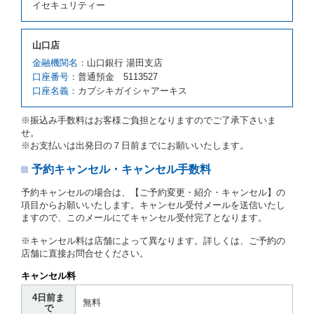
第３項の場合、第１項の貸渡しをすることができない
イセキュリティー
原因が、当社の責に帰さない事由による時には第４条
第５項の予約の取消しとして取り扱い、当社は受領済
の予約申込金を返還するものとします。
山口店
第６条（免責）
金融機関名：
山口銀行 湯田支店
口座番号：
普通預金 5113527
当社及び借受人は、予約が取り消され、又は貸渡契約
口座名義：
カブシキガイシャアーキス
が締結されなかったことについて、第４条及び第５条
に定める場合を除き、相互に何らの請求をしないもの
とします。
※振込み手数料はお客様ご負担となりますのでご了承下さいま
せ。
第３章／貸 渡 し
※お支払いは出発日の７日前までにお願いいたします。
予約キャンセル・キャンセル手数料
第７条（貸渡契約の締結）
借受人は第２条第１項に定める借受条件を明示し、当
予約キャンセルの場合は、【ご予約変更・紹介・キャンセル】の
社はこの約款、料金表等により貸渡条件を明示して、
項目からお願いいたします。キャンセル受付メールを送信いたし
貸渡契約を締結するものとします。ただし、貸し渡す
ますので、このメールにてキャンセル受付完了となります。
ことができるレンタカーがない場合又は借受人若しく
は運転者が第８条第１項若しくは第２項各号のいずれ
※キャンセル料は店舗によって異なります。詳しくは、ご予約の
かに該当する場合を除きます。
店舗に直接お問合せください。
貸渡契約を締結した場合、借受人は当社に第１0条第
キャンセル料
１項に定める貸渡料金を支払うものとします。
運転者は、貸渡契約の締結にあたり、約款及び細則で
4日前ま
無料
運転者の義務と定められた事項を遵守するものとしま
で