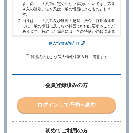
す。尚、この約款に定めのない事項については、第３
４条の細則、法令又は一般の慣習によるものとしま
す。
当社は、この約款及び細則の趣旨、法令、行政通達並
びに一般の慣習に反しない範囲で特約に応ずることが
あります。特約した場合には、その特約が約款に優先
するものとします。
個人情報保護方針
第２章／予 約
貸渡約款および個人情報保護方針に同意する
第２条（予約の申込み）
借受人は、レンタカーを借りるにあたって、約款及び
別に定める料金表等に同意のうえ、別に定める方法に
より、借受開始日時、借受場所、借受期間、返還場
所、運転者、チャイルドシート等付属品の要否、その
会員登録済みの方
他の借受条件（以下「借受条件」といいます。）を明
示して予約の申込みを行うことができます。なお、当
社は、電話連絡並びに電子メールによる予約に応じま
すが、予約内容と実際に相違があった場合でも当社は
ログインして予約へ進む
責任を負わないものとします。
当社は、借受人から予約の申込みがあったときは、原
則として、当社の保有するレンタカーの範囲内で予約
に応ずるものとします。この場合、借受人は、当社が
初めてご利用の方
特に認める場合を除き、別に定める予約申込金を支払