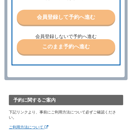
うものとします。
第３条（予約の変更）
会員登録して予約へ進む
借受人は、前条第１項の借受条件を変更しようとする
ときは、あらかじめ当社の承諾を受けなければならな
いものとします。
会員登録しないで予約へ進む
第４条（予約の取消し等）
このまま予約へ進む
借受人は、別に定める方法により予約を取り消すこと
ができます。
借受人が、借受人の都合により予約した借受開始時刻
を１時間以上経過してもレンタカー貸渡契約（以下
「貸渡契約」といいます。）締結手続きに着手しなか
ったときは、予約が取り消されたものとします。
前２項の場合、借受人は、別に定めるところにより予
約取消手数料を当社に支払うものとし、当社は、この
予約取消手数料の支払いがあったときは、受領済の予
約申込金を借受人に返還するものとします。
予約に関するご案内
当社の都合により、予約が取り消されたとき、又は貸
渡契約が締結されなかったときは、当社は受領済の予
下記リンクより、事前にご利用方法について必ずご確認くださ
約申込金を返還するものとします。
い。
事故、盗難、不返還、リコール、天災その他の借受人
若しくは当社のいずれの責にもよらない事由により貸
ご利用方法について
渡契約が締結されなかったときは、予約は取り消され