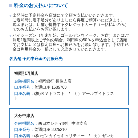
たものとします。この場合、当社は受領済の予約申込
料金のお支払いについて
金を返還するものとします。
出発時に予定料金を店舗にて全額お支払いいただきます。
第５条（代替レンタカー）
ご返却時に過不足分がありましたら再度ご精算いただきます。
現金または、店舗が提携するクレジットカード（一括払いのみ）
当社は、借受人から予約のあった車種クラスのレンタ
でのお支払いをお願い致します。
カーを貸し渡すことができないときは、予約と異なる
ハイシーズン（年末年始、ゴールデンウィーク、お盆）またはご
車種クラスのレンタカー（以下「代替レンタカー」と
利用1週間以上ご予約の場合、利用料の50％を申込金として店頭
いいます。）の貸渡しを申し入れることができるもの
でお支払い又は指定口座へお振込みをお願い致します。予約申込
とします。
金は利用料金の一部として充当させていただきます。
借受人が前項の申入れを承諾したときは、当社は車種
各店舗 予約申込金のお振込先
クラスを除き予約時と同一の借受条件でレンタカー提
携先の代替レンタカーを貸し渡すものとします。な
お、代替レンタカーの貸渡料金が予約された車種クラ
福岡那珂川店
スの貸渡料金より高くなるときは、予約した車種クラ
金融機関名：
福岡銀行 長住支店
スの貸渡料金によるものとし、予約された車種クラス
口座番号：
の貸渡料金より低くなるときは、当該代替レンタカー
普通口座 1585763
の車種クラスの貸渡料金によるものとします。
口座名義：
(株)ＲＶトラスト / カ）アールブイトラス
ト
借受人は、第１項の代替レンタカーの貸渡しの申入れ
を拒絶し、予約を取り消すことができるものとしま
す。
大分中津店
前項の場合、第１項の貸渡しをすることができない原
因が、当社の責に帰する事由によるときには第４条第
金融機関名：
西日本シティ銀行 中津支店
４項の予約の取消しとして取り扱い、当社は受領済の
口座番号：
普通口座 3025210
予約申込金を返還するものとします。
口座名義：
(株)ゼンカイセキュリティー / カ）ゼンカ