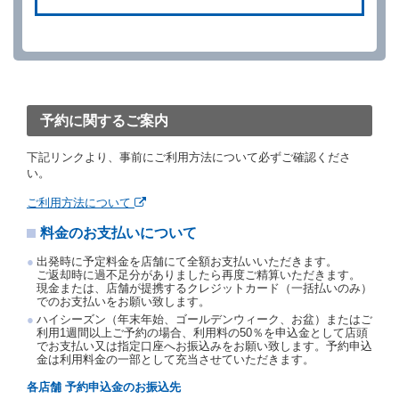
ができます。
借受人が、借受人の都合により予約した借受開始時刻
を１時間以上経過してもレンタカー貸渡契約（以下
「貸渡契約」といいます。）締結手続きに着手しなか
ったときは、予約が取り消されたものとします。
前２項の場合、借受人は、別に定めるところにより予
約取消手数料を当社に支払うものとし、当社は、この
予約に関するご案内
予約取消手数料の支払いがあったときは、受領済の予
約申込金を借受人に返還するものとします。
下記リンクより、事前にご利用方法について必ずご確認くださ
当社の都合により、予約が取り消されたとき、又は貸
い。
渡契約が締結されなかったときは、当社は受領済の予
約申込金を返還するものとします。
ご利用方法について
事故、盗難、不返還、リコール、天災その他の借受人
料金のお支払いについて
若しくは当社のいずれの責にもよらない事由により貸
渡契約が締結されなかったときは、予約は取り消され
出発時に予定料金を店舗にて全額お支払いいただきます。
たものとします。この場合、当社は受領済の予約申込
ご返却時に過不足分がありましたら再度ご精算いただきます。
金を返還するものとします。
現金または、店舗が提携するクレジットカード（一括払いのみ）
でのお支払いをお願い致します。
第５条（代替レンタカー）
ハイシーズン（年末年始、ゴールデンウィーク、お盆）またはご
当社は、借受人から予約のあった車種クラスのレンタ
利用1週間以上ご予約の場合、利用料の50％を申込金として店頭
でお支払い又は指定口座へお振込みをお願い致します。予約申込
カーを貸し渡すことができないときは、予約と異なる
金は利用料金の一部として充当させていただきます。
車種クラスのレンタカー（以下「代替レンタカー」と
いいます。）の貸渡しを申し入れることができるもの
各店舗 予約申込金のお振込先
とします。