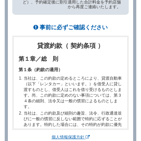
ど）、予約確定後に割引適用した合計料金を予約店舗
から再度ご連絡いたします。
事前に必ずご確認ください
貸渡約款（ 契約条項 ）
第１章／総 則
第１条（約款の適用）
当社は、この約款の定めるところにより、貸渡自動車
（以下「レンタカー」といいます。）を借受人に貸し
渡すものとし、借受人はこれを借り受けるものとしま
す。尚、この約款に定めのない事項については、第３
４条の細則、法令又は一般の慣習によるものとしま
す。
当社は、この約款及び細則の趣旨、法令、行政通達並
びに一般の慣習に反しない範囲で特約に応ずることが
あります。特約した場合には、その特約が約款に優先
するものとします。
個人情報保護方針