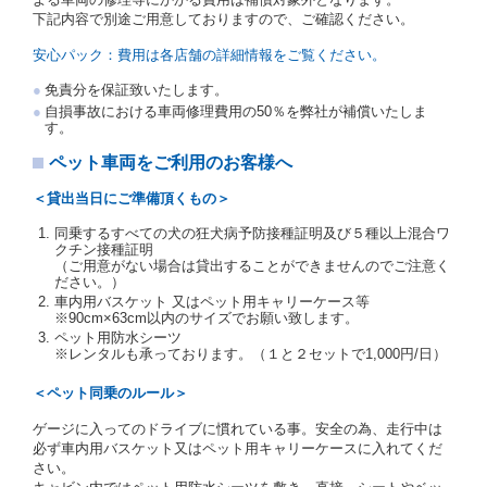
受人は、自己が運転者であるときは自己の運転免許証
下記内容で別途ご用意しておりますので、ご確認ください。
を提示し、
借受人と運転者が異なるときはその運転者
の運転免許証を提示
するものとします。
安心パック：費用は各店舗の詳細情報をご覧ください。
注１）監督官庁の基本通達とは、国土交通省自動車
免責分を保証致いたします。
交通局長通達「レンタカーに関する基本通達」（自
自損事故における車両修理費用の50％を弊社が補償いたしま
旅第138号 平成7年6月13日）の２．(10)及び(11)の
す。
ことをいいます。
注２）運転免許証とは、道路交通法第９２条に規定
ペット車両をご利用のお客様へ
される運転免許証のうち、道路交通法施行規則第１
９条別記様式第１４の書式の運転免許証をいいま
＜貸出当日にご準備頂くもの＞
す。
同乗するすべての犬の狂犬病予防接種証明及び５種以上混合ワ
当社は、貸渡契約の締結にあたり、借受人及び運転者
クチン接種証明
に対し、運転免許証のほかに本人確認ができる書類の
（ご用意がない場合は貸出することができませんのでご注意く
提示を求め、及び提出された書類の写しをとることが
ださい。）
あります。
車内用バスケット 又はペット用キャリーケース等
当社は、貸渡契約の締結にあたり、借受期間中に借受
※90cm×63cm以内のサイズでお願い致します。
人及び運転者と連絡するための携帯電話番号等の告知
ペット用防水シーツ
※レンタルも承っております。（１と２セットで1,000円/日）
を求めます。
当社は、貸渡契約の締結にあたり、借受人に対し、ク
＜ペット同乗のルール＞
レジットカード若しくは現金による支払いを求め、又
はその他の支払方法を指定することがあります。
ゲージに入ってのドライブに慣れている事。安全の為、走行中は
借受人は契約後の借受期間の延長はできないものとし
必ず車内用バスケット又はペット用キャリーケースに入れてくだ
ます。
さい。
当社は、借受人又は運転者が前3項に従わない場合