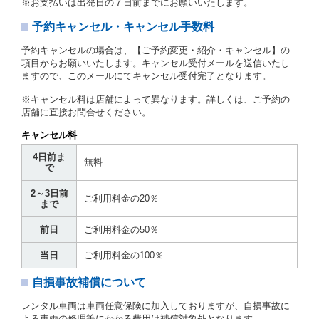
※お支払いは出発日の７日前までにお願いいたします。
とします。
予約キャンセル・キャンセル手数料
第３章／貸 渡 し
予約キャンセルの場合は、【ご予約変更・紹介・キャンセル】の
第７条（貸渡契約の締結）
項目からお願いいたします。キャンセル受付メールを送信いたし
ますので、このメールにてキャンセル受付完了となります。
借受人は第２条第１項に定める借受条件を明示し、当
社はこの約款、料金表等により貸渡条件を明示して、
※キャンセル料は店舗によって異なります。詳しくは、ご予約の
貸渡契約を締結するものとします。ただし、貸し渡す
店舗に直接お問合せください。
ことができるレンタカーがない場合又は借受人若しく
は運転者が第８条第１項若しくは第２項各号のいずれ
キャンセル料
かに該当する場合を除きます。
4日前ま
貸渡契約を締結した場合、借受人は当社に第１0条第
無料
で
１項に定める貸渡料金を支払うものとします。
運転者は、貸渡契約の締結にあたり、約款及び細則で
2～3日前
運転者の義務と定められた事項を遵守するものとしま
ご利用料金の20％
まで
す。
当社は、監督官庁の基本通達（注１）に基づき、貸渡
前日
ご利用料金の50％
簿(貸渡原票)及び第１３条第１項に規定する貸渡証に
運転者の氏名、住所、運転免許の種類及び運転免許証
当日
ご利用料金の100％
（注２）の番号を記載し、又は運転者の運転免許証の
写しを添付するため、貸渡契約の締結にあたり、借受
自損事故補償について
人に対し、借受人の指定する運転者（以下「運転者」
といいます。）の運転免許証の提示を求めるほか、そ
レンタル車両は車両任意保険に加入しておりますが、自損事故に
の写しの提出を求めることがあります。この場合、借
よる車両の修理等にかかる費用は補償対象外となります。