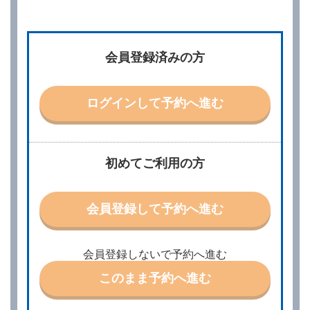
第２章／予 約
第２条（予約の申込み）
借受人は、レンタカーを借りるにあたって、約款及び
会員登録済みの方
別に定める料金表等に同意のうえ、別に定める方法に
より、借受開始日時、借受場所、借受期間、返還場
所、運転者、チャイルドシート等付属品の要否、その
他の借受条件（以下「借受条件」といいます。）を明
ログインして予約へ進む
示して予約の申込みを行うことができます。なお、当
社は、電話連絡並びに電子メールによる予約に応じま
すが、予約内容と実際に相違があった場合でも当社は
責任を負わないものとします。
当社は、借受人から予約の申込みがあったときは、原
初めてご利用の方
則として、当社の保有するレンタカーの範囲内で予約
に応ずるものとします。この場合、借受人は、当社が
特に認める場合を除き、別に定める予約申込金を支払
会員登録して予約へ進む
うものとします。
第３条（予約の変更）
借受人は、前条第１項の借受条件を変更しようとする
会員登録しないで予約へ進む
ときは、あらかじめ当社の承諾を受けなければならな
いものとします。
このまま予約へ進む
第４条（予約の取消し等）
借受人は、別に定める方法により予約を取り消すこと