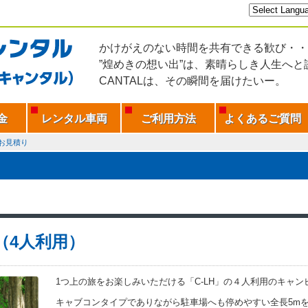
かけがえのない時間を共有できる歓び・・
”煌めきの想い出”は、素晴らしき人生へと
CANTALは、その瞬間を届けたいー。
金
レンタル車両
ご利用方法
よくあるご質問
お見積り
H（4人利用）
1つ上の旅をお楽しみいただける「C-LH」の４人利用のキャ
キャブコンタイプでありながら駐車場へも停めやすい全長5m