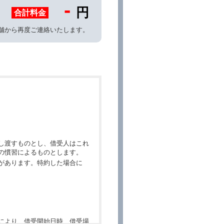
-
円
合計料金
舗から再度ご連絡いたします。
し渡すものとし、借受人はこれ
の慣習によるものとします。
があります。特約した場合に
により、借受開始日時、借受場