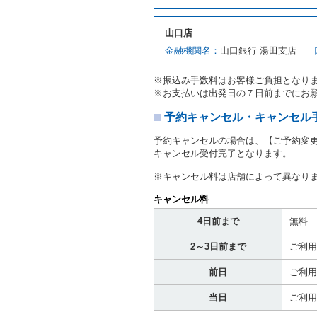
対し、借受人の指定する運
ます。この場合、借受人は
山口店
許証を提示
するものとしま
注１）監督官庁の基本通達
金融機関名：
山口銀行 湯田支店
２．(10)及び(11)のこと
注２）運転免許証とは、道
※振込み手数料はお客様ご負担となり
転免許証をいいます。
※お支払いは出発日の７日前までにお
当社は、貸渡契約の締結に
書類の写しをとることがあ
予約キャンセル・キャンセル
当社は、貸渡契約の締結に
予約キャンセルの場合は、【ご予約変
当社は、貸渡契約の締結に
キャンセル受付完了となります。
ることがあります。
借受人は契約後の借受期間
※キャンセル料は店舗によって異なり
当社は、借受人又は運転者
なお、この場合の予約申込金
キャンセル料
第８条（貸渡契約の締結の拒
4日前まで
無料
借受人（運転者）が次の各
2～3日前まで
ご利用
① 貸し渡すレンタカーの
わらず、その運転者の運転
前日
ご利用
③ 麻薬、覚せい剤、シン
④ チャイルドシートがな
当日
ご利用
⑤ 指定暴力団若しくは指
き。