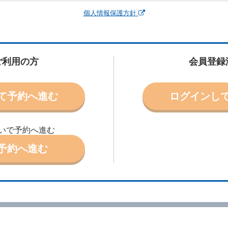
運転者、チャイルドシート等付属品の要否、その他の借受条件（以下「借受条
個人情報保護方針
できます。なお、当社は、電話連絡並びに電子メールによる予約に応じますが
わないものとします。
申込みがあったときは、原則として、当社の保有するレンタカーの範囲内で予
に認める場合を除き、別に定める予約申込金を支払うものとします。
ご利用の方
会員登録
受条件を変更しようとするときは、あらかじめ当社の承諾を受けなければなら
て予約へ進む
ログインし
により予約を取り消すことができます。
より予約した借受開始時刻を１時間以上経過してもレンタカー貸渡契約（以下
ときは、予約が取り消されたものとします。
いで予約へ進む
別に定めるところにより予約取消手数料を当社に支払うものとし、当社は、こ
申込金を借受人に返還するものとします。
予約へ進む
取り消されたとき、又は貸渡契約が締結されなかったときは、当社は受領済の
ール、天災その他の借受人若しくは当社のいずれの責にもよらない事由により
ものとします。この場合、当社は受領済の予約申込金を返還するものとします
あった車種クラスのレンタカーを貸し渡すことができないときは、予約と異な
います。）の貸渡しを申し入れることができるものとします。
諾したときは、当社は車種クラスを除き予約時と同一の借受条件でレンタカー