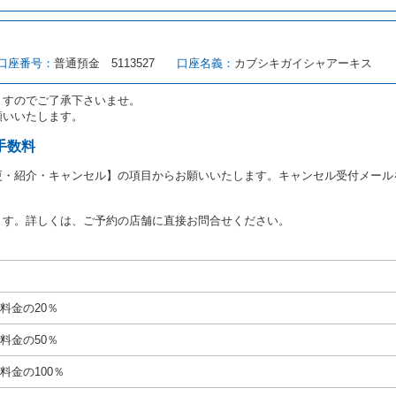
転者（以下「運転者」といいます。）の運転免許証の提示を求めるほか、その
、自己が運転者であるときは自己の運転免許証を提示し、
借受人と運転者が異
す。
とは、国土交通省自動車交通局長通達「レンタカーに関する基本通達」（自旅第1
口座番号：
普通預金 5113527
口座名義：
カブシキガイシャアーキス
をいいます。
路交通法第９２条に規定される運転免許証のうち、道路交通法施行規則第１
ますのでご了承下さいませ。
願いいたします。
あたり、借受人及び運転者に対し、運転免許証のほかに本人確認ができる書類
ります。
手数料
あたり、借受期間中に借受人及び運転者と連絡するための携帯電話番号等の告
更・紹介・キャンセル】の項目からお願いいたします。キャンセル受付メール
あたり、借受人に対し、クレジットカード若しくは現金による支払いを求め、
の延長はできないものとします。
ます。詳しくは、ご予約の店舗に直接お問合せください。
が前3項に従わない場合は、貸渡契約の締結を拒絶するとともに、予約を取消
等の扱いについては、第4条第5項を適用するものとします。
絶）
号のいずれかに該当するときは、貸渡契約を締結することができないものとし
料金の20％
運転に必要な運転免許証を有していないとき、又は運転免許証の提示をせず、
免許証の写しの提出に同意しないとき。 ② 酒気を帯びていると認められる
料金の50％
ナー、危険ドラッグ等による中毒症状等を呈していると認められるとき。
いにもかかわらず６才未満の幼児を同乗させるとき。
料金の100％
定暴力団関係団体の構成員若しくは関係者又はその他の反社会的組織に属して