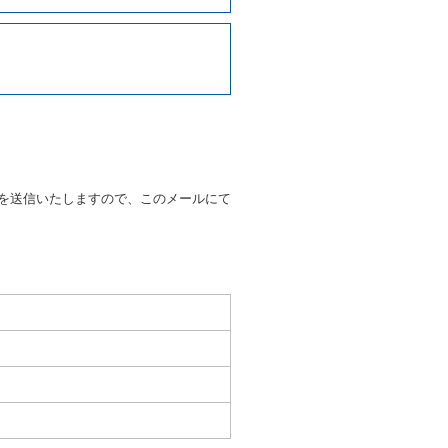
写しの提出を求めることがあり
なるときはその運転者の運転免
38号 平成7年6月13日）の
９条別記様式第１４の書式の運
の提示を求め、及び提出された
知を求めます。
を送信いたしますので、このメールにて
又はその他の支払方法を指定す
すことができるものとします。
ます。
もしくは当社が求めたにもかか
とき。
いる者であると認められると