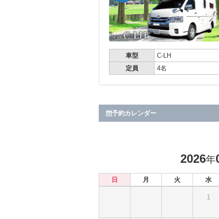
車型
C-LH
定員
4名
予約カレンダー
2026
年
日
月
火
水
1