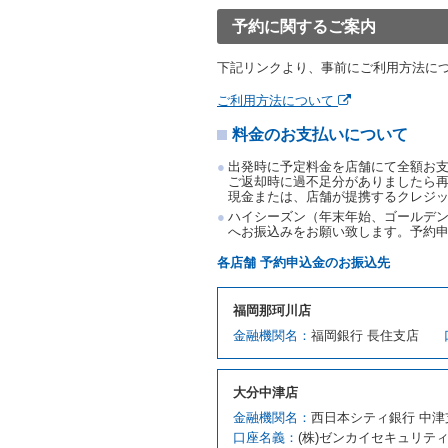
渡すものとします。なお、
予約に関するご案内
渡料金によるものとし、予
とします。
下記リンクより、事前にご利用方法に
借受人は、第１項の代替レ
前項の場合、第１項の貸渡
ご利用方法について
り扱い、当社は受領済の予
料金のお支払いについて
第３項の場合、第１項の貸
取り扱い、当社は受領済の
出発時に予定料金を店舗にて全額お
第６条（免責）
ご返却時に過不足分がありましたら
現金または、店舗が提携するクレジ
当社及び借受人は、予約が
ハイシーズン（年末年始、ゴールデン
何らの請求をしないものと
へお振込みをお願い致します。予約
第３章／貸 渡 し
各店舗 予約申込金のお振込先
第７条（貸渡契約の締結）
福岡那珂川店
借受人は第２条第１項に定
金融機関名：
福岡銀行 長住支店
ます。ただし、貸し渡すこ
該当する場合を除きます。
貸渡契約を締結した場合、
大分中津店
運転者は、貸渡契約の締結
金融機関名：
西日本シティ銀行 中津
当社は、監督官庁の基本通達
口座名義：
(株)ゼンカイセキュリテ
許の種類及び運転免許証（