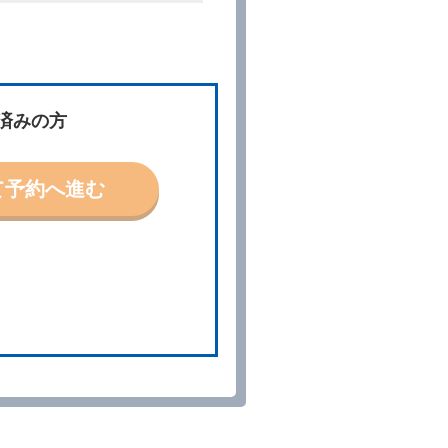
件」といいます。）を明示して
、予約内容と実際に相違があっ
約に応ずるものとします。この
済みの方
ないものとします。
て予約へ進む
「貸渡契約」といいます。）締
の予約取消手数料の支払いがあ
予約申込金を返還するものとし
貸渡契約が締結されなかったと
。
る車種クラスのレンタカー（以
提携先の代替レンタカーを貸し