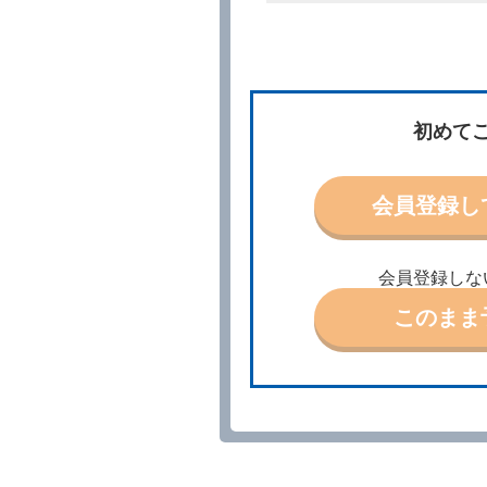
所、借受期間、返還場所、
予約の申込みを行うことが
た場合でも当社は責任を負
当社は、借受人から予約の
場合、借受人は、当社が特
第３条（予約の変更）
初めて
借受人は、前条第１項の借
第４条（予約の取消し等）
会員登録し
借受人は、別に定める方法
借受人が、借受人の都合に
結手続きに着手しなかった
会員登録しな
前２項の場合、借受人は、
ったときは、受領済の予約
このまま
当社の都合により、予約が
ます。
事故、盗難、不返還、リコ
きは、予約は取り消された
第５条（代替レンタカー）
当社は、借受人から予約の
下「代替レンタカー」とい
借受人が前項の申入れを承