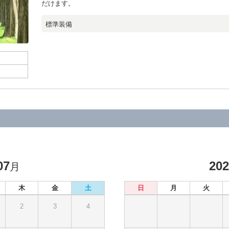
だけます。
標準装備
07
20
月
木
金
土
日
月
火
2
3
4