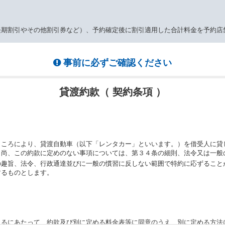
長期割引やその他割引券など）、予約確定後に割引適用した合計料金を予約店
事前に必ずご確認ください
貸渡約款（ 契約条項 ）
ところにより、貸渡自動車（以下「レンタカー」といいます。）を借受人に貸
。尚、この約款に定めのない事項については、第３４条の細則、法令又は一般
の趣旨、法令、行政通達並びに一般の慣習に反しない範囲で特約に応ずること
するものとします。
りるにあたって、約款及び別に定める料金表等に同意のうえ、別に定める方法