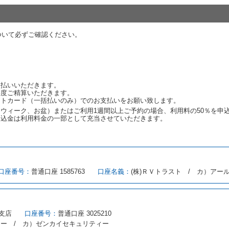
代替レンタカーの貸渡料金が予約された車種クラスの貸渡料金より高くなると
約された車種クラスの貸渡料金より低くなるときは、当該代替レンタカーの車
ついて必ずご確認ください。
ンタカーの貸渡しの申入れを拒絶し、予約を取り消すことができるものとしま
しをすることができない原因が、当社の責に帰する事由によるときには第４条
約申込金を返還するものとします。
渡しをすることができない原因が、当社の責に帰さない事由による時には第４
予約申込金を返還するものとします。
支払いいただきます。
再度ご精算いただきます。
ットカード（一括払いのみ）でのお支払いをお願い致します。
取り消され、又は貸渡契約が締結されなかったことについて、第４条及び第５
ウィーク、お盆）またはご利用1週間以上ご予約の場合、利用料の50％を申
します。
申込金は利用料金の一部として充当させていただきます。
める借受条件を明示し、当社はこの約款、料金表等により貸渡条件を明示して
口座番号：
普通口座 1585763
口座名義：
(株)ＲＶトラスト / カ）アー
とができるレンタカーがない場合又は借受人若しくは運転者が第８条第１項若
借受人は当社に第１0条第１項に定める貸渡料金を支払うものとします。
にあたり、約款及び細則で運転者の義務と定められた事項を遵守するものとし
支店
口座番号：
普通口座 3025210
（注１）に基づき、貸渡簿(貸渡原票)及び第１３条第１項に規定する貸渡証
ィー / カ）ゼンカイセキュリティー
注２）の番号を記載し、又は運転者の運転免許証の写しを添付するため、貸渡