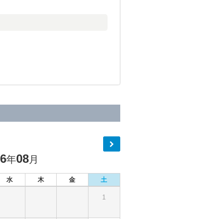
26
08
年
月
水
木
金
土
1