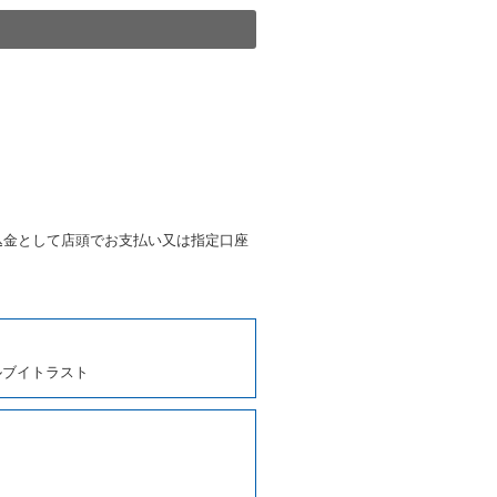
きは、予約した車種クラスの貸
種クラスの貸渡料金によるもの
す。
第４項の予約の取消しとして取
条第５項の予約の取消しとして
条に定める場合を除き、相互に
込金として店頭でお支払い又は指定口座
、貸渡契約を締結するものとし
ルブイトラスト
しくは第２項各号のいずれかに
ます。
に運転者の氏名、住所、運転免
契約の締結にあたり、借受人に