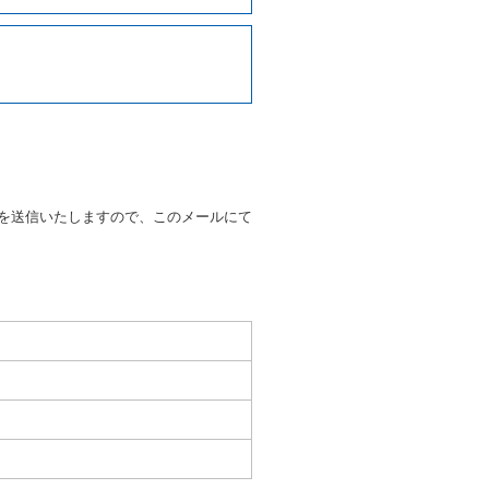
写しの提出を求めることがあり
なるときはその運転者の運転免
38号 平成7年6月13日）の
９条別記様式第１４の書式の運
の提示を求め、及び提出された
知を求めます。
を送信いたしますので、このメールにて
又はその他の支払方法を指定す
すことができるものとします。
ます。
もしくは当社が求めたにもかか
とき。
いる者であると認められると