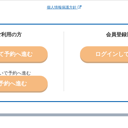
運転者、チャイルドシート等付属品の要否、その他の借受条件（以下「借受条
個人情報保護方針
できます。なお、当社は、電話連絡並びに電子メールによる予約に応じますが
わないものとします。
申込みがあったときは、原則として、当社の保有するレンタカーの範囲内で予
に認める場合を除き、別に定める予約申込金を支払うものとします。
ご利用の方
会員登録
受条件を変更しようとするときは、あらかじめ当社の承諾を受けなければなら
て予約へ進む
ログインし
により予約を取り消すことができます。
より予約した借受開始時刻を１時間以上経過してもレンタカー貸渡契約（以下
ときは、予約が取り消されたものとします。
いで予約へ進む
別に定めるところにより予約取消手数料を当社に支払うものとし、当社は、こ
申込金を借受人に返還するものとします。
予約へ進む
取り消されたとき、又は貸渡契約が締結されなかったときは、当社は受領済の
ール、天災その他の借受人若しくは当社のいずれの責にもよらない事由により
ものとします。この場合、当社は受領済の予約申込金を返還するものとします
あった車種クラスのレンタカーを貸し渡すことができないときは、予約と異な
います。）の貸渡しを申し入れることができるものとします。
諾したときは、当社は車種クラスを除き予約時と同一の借受条件でレンタカー