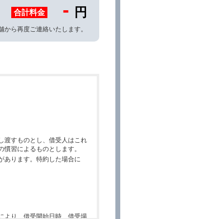
-
円
合計料金
舗から再度ご連絡いたします。
し渡すものとし、借受人はこれ
の慣習によるものとします。
があります。特約した場合に
により、借受開始日時、借受場