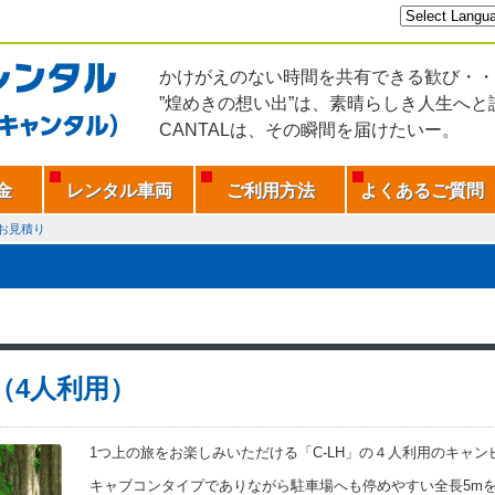
かけがえのない時間を共有できる歓び・・
”煌めきの想い出”は、素晴らしき人生へと
CANTALは、その瞬間を届けたいー。
金
レンタル車両
ご利用方法
よくあるご質問
お見積り
H（4人利用）
1つ上の旅をお楽しみいただける「C-LH」の４人利用のキャ
キャブコンタイプでありながら駐車場へも停めやすい全長5m