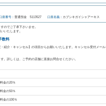
転者（以下「運転者」といいます。）の運転免許証の提示を求めるほか、その
、自己が運転者であるときは自己の運転免許証を提示し、
借受人と運転者が異
す。
とは、国土交通省自動車交通局長通達「レンタカーに関する基本通達」（自旅第1
口座番号：
普通預金 5113527
口座名義：
カブシキガイシャアーキス
をいいます。
路交通法第９２条に規定される運転免許証のうち、道路交通法施行規則第１
ますのでご了承下さいませ。
願いいたします。
あたり、借受人及び運転者に対し、運転免許証のほかに本人確認ができる書類
ります。
手数料
あたり、借受期間中に借受人及び運転者と連絡するための携帯電話番号等の告
更・紹介・キャンセル】の項目からお願いいたします。キャンセル受付メール
あたり、借受人に対し、クレジットカード若しくは現金による支払いを求め、
の延長はできないものとします。
ます。詳しくは、ご予約の店舗に直接お問合せください。
が前3項に従わない場合は、貸渡契約の締結を拒絶するとともに、予約を取消
等の扱いについては、第4条第5項を適用するものとします。
絶）
号のいずれかに該当するときは、貸渡契約を締結することができないものとし
料金の20％
運転に必要な運転免許証を有していないとき、又は運転免許証の提示をせず、
免許証の写しの提出に同意しないとき。 ② 酒気を帯びていると認められる
料金の50％
ナー、危険ドラッグ等による中毒症状等を呈していると認められるとき。
いにもかかわらず６才未満の幼児を同乗させるとき。
料金の100％
定暴力団関係団体の構成員若しくは関係者又はその他の反社会的組織に属して