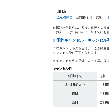
対し、借受人の指定する運
ます。この場合、借受人は
山口店
許証を提示
するものとしま
注１）監督官庁の基本通達
金融機関名：
山口銀行 湯田支店
２．(10)及び(11)のこと
注２）運転免許証とは、道
※振込み手数料はお客様ご負担となり
転免許証をいいます。
※お支払いは出発日の７日前までにお
当社は、貸渡契約の締結に
書類の写しをとることがあ
予約キャンセル・キャンセル
当社は、貸渡契約の締結に
予約キャンセルの場合は、【ご予約変
当社は、貸渡契約の締結に
キャンセル受付完了となります。
ることがあります。
借受人は契約後の借受期間
※キャンセル料は店舗によって異なり
当社は、借受人又は運転者
なお、この場合の予約申込金
キャンセル料
第８条（貸渡契約の締結の拒
4日前まで
無料
借受人（運転者）が次の各
2～3日前まで
ご利用
① 貸し渡すレンタカーの
わらず、その運転者の運転
前日
ご利用
③ 麻薬、覚せい剤、シン
④ チャイルドシートがな
当日
ご利用
⑤ 指定暴力団若しくは指
き。