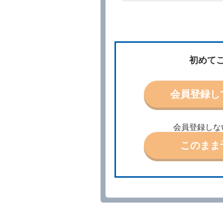
所、借受期間、返還場所、
予約の申込みを行うことが
た場合でも当社は責任を負
当社は、借受人から予約の
場合、借受人は、当社が特
第３条（予約の変更）
初めて
借受人は、前条第１項の借
第４条（予約の取消し等）
会員登録し
借受人は、別に定める方法
借受人が、借受人の都合に
結手続きに着手しなかった
会員登録しな
前２項の場合、借受人は、
ったときは、受領済の予約
このまま
当社の都合により、予約が
ます。
事故、盗難、不返還、リコ
きは、予約は取り消された
第５条（代替レンタカー）
当社は、借受人から予約の
下「代替レンタカー」とい
借受人が前項の申入れを承