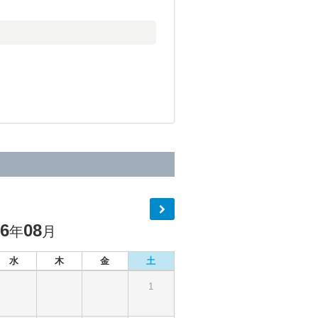
26
08
年
月
水
木
金
土
1