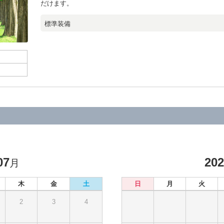
だけます。
標準装備
07
20
月
木
金
土
日
月
火
2
3
4