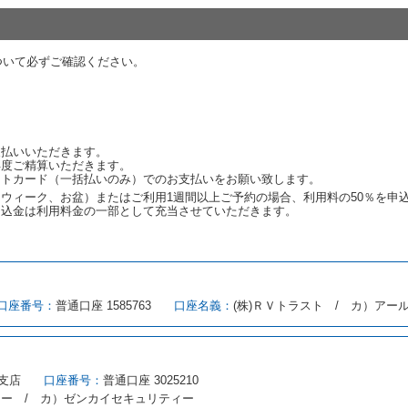
代替レンタカーの貸渡料金が予約された車種クラスの貸渡料金より高くなると
約された車種クラスの貸渡料金より低くなるときは、当該代替レンタカーの車
ついて必ずご確認ください。
ンタカーの貸渡しの申入れを拒絶し、予約を取り消すことができるものとしま
しをすることができない原因が、当社の責に帰する事由によるときには第４条
約申込金を返還するものとします。
渡しをすることができない原因が、当社の責に帰さない事由による時には第４
予約申込金を返還するものとします。
支払いいただきます。
再度ご精算いただきます。
ットカード（一括払いのみ）でのお支払いをお願い致します。
取り消され、又は貸渡契約が締結されなかったことについて、第４条及び第５
ウィーク、お盆）またはご利用1週間以上ご予約の場合、利用料の50％を申
します。
申込金は利用料金の一部として充当させていただきます。
める借受条件を明示し、当社はこの約款、料金表等により貸渡条件を明示して
口座番号：
普通口座 1585763
口座名義：
(株)ＲＶトラスト / カ）アー
とができるレンタカーがない場合又は借受人若しくは運転者が第８条第１項若
借受人は当社に第１0条第１項に定める貸渡料金を支払うものとします。
にあたり、約款及び細則で運転者の義務と定められた事項を遵守するものとし
支店
口座番号：
普通口座 3025210
（注１）に基づき、貸渡簿(貸渡原票)及び第１３条第１項に規定する貸渡証
ィー / カ）ゼンカイセキュリティー
注２）の番号を記載し、又は運転者の運転免許証の写しを添付するため、貸渡