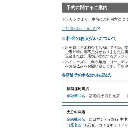
渡すものとします。なお、
予約に関するご案内
渡料金によるものとし、予
とします。
下記リンクより、事前にご利用方法に
借受人は、第１項の代替レ
前項の場合、第１項の貸渡
ご利用方法について
り扱い、当社は受領済の予
料金のお支払いについて
第３項の場合、第１項の貸
取り扱い、当社は受領済の
出発時に予定料金を店舗にて全額お
第６条（免責）
ご返却時に過不足分がありましたら
現金または、店舗が提携するクレジ
当社及び借受人は、予約が
ハイシーズン（年末年始、ゴールデン
何らの請求をしないものと
へお振込みをお願い致します。予約
第３章／貸 渡 し
各店舗 予約申込金のお振込先
第７条（貸渡契約の締結）
福岡那珂川店
借受人は第２条第１項に定
金融機関名：
福岡銀行 長住支店
ます。ただし、貸し渡すこ
該当する場合を除きます。
貸渡契約を締結した場合、
大分中津店
運転者は、貸渡契約の締結
金融機関名：
西日本シティ銀行 中津
当社は、監督官庁の基本通達
口座名義：
(株)ゼンカイセキュリテ
許の種類及び運転免許証（