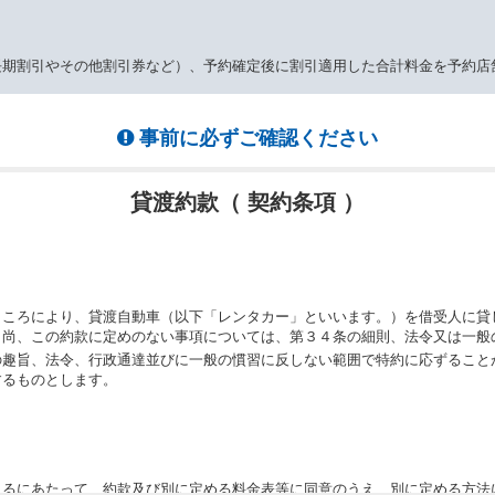
長期割引やその他割引券など）、予約確定後に割引適用した合計料金を予約店
事前に必ずご確認ください
貸渡約款（ 契約条項 ）
ところにより、貸渡自動車（以下「レンタカー」といいます。）を借受人に貸
。尚、この約款に定めのない事項については、第３４条の細則、法令又は一般
の趣旨、法令、行政通達並びに一般の慣習に反しない範囲で特約に応ずること
するものとします。
りるにあたって、約款及び別に定める料金表等に同意のうえ、別に定める方法