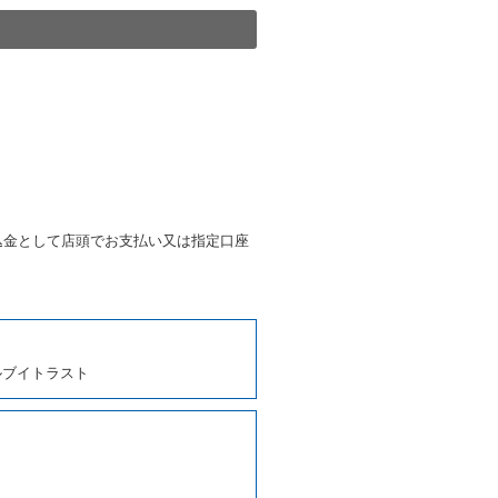
きは、予約した車種クラスの貸
種クラスの貸渡料金によるもの
す。
第４項の予約の取消しとして取
条第５項の予約の取消しとして
条に定める場合を除き、相互に
込金として店頭でお支払い又は指定口座
、貸渡契約を締結するものとし
ルブイトラスト
しくは第２項各号のいずれかに
ます。
に運転者の氏名、住所、運転免
契約の締結にあたり、借受人に