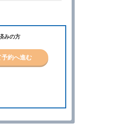
件」といいます。）を明示して
、予約内容と実際に相違があっ
約に応ずるものとします。この
済みの方
ないものとします。
て予約へ進む
「貸渡契約」といいます。）締
の予約取消手数料の支払いがあ
予約申込金を返還するものとし
貸渡契約が締結されなかったと
。
る車種クラスのレンタカー（以
提携先の代替レンタカーを貸し