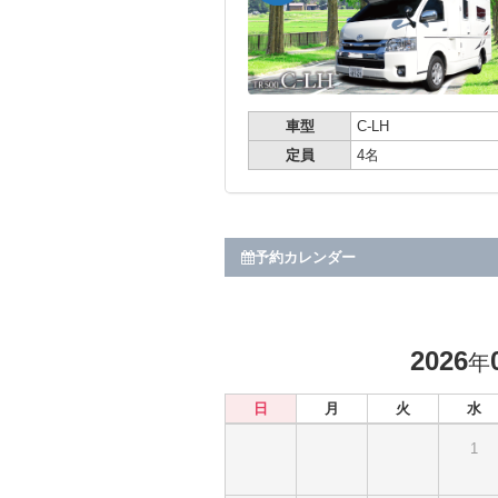
車型
C-LH
定員
4名
予約カレンダー
2026
年
日
月
火
水
1