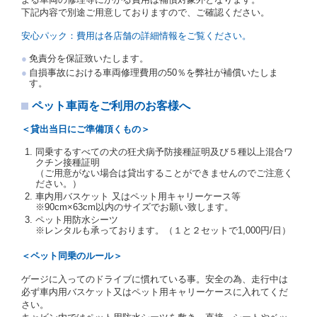
受人は、自己が運転者であるときは自己の運転免許証
下記内容で別途ご用意しておりますので、ご確認ください。
を提示し、
借受人と運転者が異なるときはその運転者
の運転免許証を提示
するものとします。
安心パック：費用は各店舗の詳細情報をご覧ください。
注１）監督官庁の基本通達とは、国土交通省自動車
免責分を保証致いたします。
交通局長通達「レンタカーに関する基本通達」（自
自損事故における車両修理費用の50％を弊社が補償いたしま
旅第138号 平成7年6月13日）の２．(10)及び(11)の
す。
ことをいいます。
注２）運転免許証とは、道路交通法第９２条に規定
ペット車両をご利用のお客様へ
される運転免許証のうち、道路交通法施行規則第１
９条別記様式第１４の書式の運転免許証をいいま
＜貸出当日にご準備頂くもの＞
す。
同乗するすべての犬の狂犬病予防接種証明及び５種以上混合ワ
当社は、貸渡契約の締結にあたり、借受人及び運転者
クチン接種証明
に対し、運転免許証のほかに本人確認ができる書類の
（ご用意がない場合は貸出することができませんのでご注意く
提示を求め、及び提出された書類の写しをとることが
ださい。）
あります。
車内用バスケット 又はペット用キャリーケース等
当社は、貸渡契約の締結にあたり、借受期間中に借受
※90cm×63cm以内のサイズでお願い致します。
人及び運転者と連絡するための携帯電話番号等の告知
ペット用防水シーツ
※レンタルも承っております。（１と２セットで1,000円/日）
を求めます。
当社は、貸渡契約の締結にあたり、借受人に対し、ク
＜ペット同乗のルール＞
レジットカード若しくは現金による支払いを求め、又
はその他の支払方法を指定することがあります。
ゲージに入ってのドライブに慣れている事。安全の為、走行中は
借受人は契約後の借受期間の延長はできないものとし
必ず車内用バスケット又はペット用キャリーケースに入れてくだ
ます。
さい。
当社は、借受人又は運転者が前3項に従わない場合