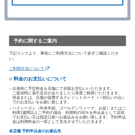
ができます。
借受人が、借受人の都合により予約した借受開始時刻
を１時間以上経過してもレンタカー貸渡契約（以下
「貸渡契約」といいます。）締結手続きに着手しなか
ったときは、予約が取り消されたものとします。
前２項の場合、借受人は、別に定めるところにより予
約取消手数料を当社に支払うものとし、当社は、この
予約に関するご案内
予約取消手数料の支払いがあったときは、受領済の予
約申込金を借受人に返還するものとします。
下記リンクより、事前にご利用方法について必ずご確認くださ
当社の都合により、予約が取り消されたとき、又は貸
い。
渡契約が締結されなかったときは、当社は受領済の予
約申込金を返還するものとします。
ご利用方法について
事故、盗難、不返還、リコール、天災その他の借受人
料金のお支払いについて
若しくは当社のいずれの責にもよらない事由により貸
渡契約が締結されなかったときは、予約は取り消され
出発時に予定料金を店舗にて全額お支払いいただきます。
たものとします。この場合、当社は受領済の予約申込
ご返却時に過不足分がありましたら再度ご精算いただきます。
金を返還するものとします。
現金または、店舗が提携するクレジットカード（一括払いのみ）
でのお支払いをお願い致します。
第５条（代替レンタカー）
ハイシーズン（年末年始、ゴールデンウィーク、お盆）またはご
当社は、借受人から予約のあった車種クラスのレンタ
利用1週間以上ご予約の場合、利用料の50％を申込金として店頭
でお支払い又は指定口座へお振込みをお願い致します。予約申込
カーを貸し渡すことができないときは、予約と異なる
金は利用料金の一部として充当させていただきます。
車種クラスのレンタカー（以下「代替レンタカー」と
いいます。）の貸渡しを申し入れることができるもの
各店舗 予約申込金のお振込先
とします。