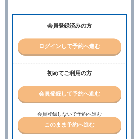
第２章／予 約
第２条（予約の申込み）
借受人は、レンタカーを借りるにあたって、約款及び
会員登録済みの方
別に定める料金表等に同意のうえ、別に定める方法に
より、借受開始日時、借受場所、借受期間、返還場
所、運転者、チャイルドシート等付属品の要否、その
他の借受条件（以下「借受条件」といいます。）を明
ログインして予約へ進む
示して予約の申込みを行うことができます。なお、当
社は、電話連絡並びに電子メールによる予約に応じま
すが、予約内容と実際に相違があった場合でも当社は
責任を負わないものとします。
当社は、借受人から予約の申込みがあったときは、原
初めてご利用の方
則として、当社の保有するレンタカーの範囲内で予約
に応ずるものとします。この場合、借受人は、当社が
特に認める場合を除き、別に定める予約申込金を支払
会員登録して予約へ進む
うものとします。
第３条（予約の変更）
借受人は、前条第１項の借受条件を変更しようとする
会員登録しないで予約へ進む
ときは、あらかじめ当社の承諾を受けなければならな
いものとします。
このまま予約へ進む
第４条（予約の取消し等）
借受人は、別に定める方法により予約を取り消すこと