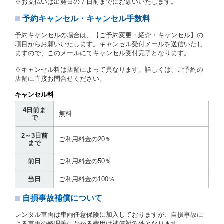
※お支払いは出発日の７日前までにお願いいたします。
とします。
予約キャンセル・キャンセル手数料
第３章／貸 渡 し
予約キャンセルの場合は、【ご予約変更・紹介・キャンセル】の
第７条（貸渡契約の締結）
項目からお願いいたします。キャンセル受付メールを送信いたし
ますので、このメールにてキャンセル受付完了となります。
借受人は第２条第１項に定める借受条件を明示し、当
社はこの約款、料金表等により貸渡条件を明示して、
※キャンセル料は店舗によって異なります。詳しくは、ご予約の
貸渡契約を締結するものとします。ただし、貸し渡す
店舗に直接お問合せください。
ことができるレンタカーがない場合又は借受人若しく
は運転者が第８条第１項若しくは第２項各号のいずれ
キャンセル料
かに該当する場合を除きます。
4日前ま
貸渡契約を締結した場合、借受人は当社に第１0条第
無料
で
１項に定める貸渡料金を支払うものとします。
運転者は、貸渡契約の締結にあたり、約款及び細則で
2～3日前
運転者の義務と定められた事項を遵守するものとしま
ご利用料金の20％
まで
す。
当社は、監督官庁の基本通達（注１）に基づき、貸渡
前日
ご利用料金の50％
簿(貸渡原票)及び第１３条第１項に規定する貸渡証に
運転者の氏名、住所、運転免許の種類及び運転免許証
当日
ご利用料金の100％
（注２）の番号を記載し、又は運転者の運転免許証の
写しを添付するため、貸渡契約の締結にあたり、借受
自損事故補償について
人に対し、借受人の指定する運転者（以下「運転者」
といいます。）の運転免許証の提示を求めるほか、そ
レンタル車両は車両任意保険に加入しておりますが、自損事故に
の写しの提出を求めることがあります。この場合、借
よる車両の修理等にかかる費用は補償対象外となります。