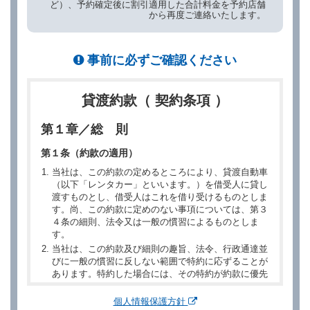
ど）、予約確定後に割引適用した合計料金を予約店舗
から再度ご連絡いたします。
事前に必ずご確認ください
貸渡約款（ 契約条項 ）
第１章／総 則
第１条（約款の適用）
当社は、この約款の定めるところにより、貸渡自動車
（以下「レンタカー」といいます。）を借受人に貸し
渡すものとし、借受人はこれを借り受けるものとしま
す。尚、この約款に定めのない事項については、第３
４条の細則、法令又は一般の慣習によるものとしま
す。
当社は、この約款及び細則の趣旨、法令、行政通達並
びに一般の慣習に反しない範囲で特約に応ずることが
あります。特約した場合には、その特約が約款に優先
するものとします。
個人情報保護方針