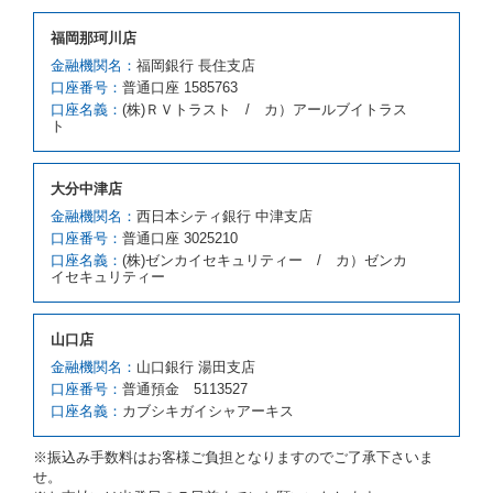
借受人が前項の申入れを承諾したときは、当社は車種
福岡那珂川店
クラスを除き予約時と同一の借受条件でレンタカー提
携先の代替レンタカーを貸し渡すものとします。な
金融機関名：
福岡銀行 長住支店
お、代替レンタカーの貸渡料金が予約された車種クラ
口座番号：
普通口座 1585763
スの貸渡料金より高くなるときは、予約した車種クラ
口座名義：
(株)ＲＶトラスト / カ）アールブイトラス
スの貸渡料金によるものとし、予約された車種クラス
ト
の貸渡料金より低くなるときは、当該代替レンタカー
の車種クラスの貸渡料金によるものとします。
借受人は、第１項の代替レンタカーの貸渡しの申入れ
大分中津店
を拒絶し、予約を取り消すことができるものとしま
金融機関名：
西日本シティ銀行 中津支店
す。
口座番号：
普通口座 3025210
前項の場合、第１項の貸渡しをすることができない原
口座名義：
(株)ゼンカイセキュリティー / カ）ゼンカ
因が、当社の責に帰する事由によるときには第４条第
イセキュリティー
４項の予約の取消しとして取り扱い、当社は受領済の
予約申込金を返還するものとします。
第３項の場合、第１項の貸渡しをすることができない
山口店
原因が、当社の責に帰さない事由による時には第４条
第５項の予約の取消しとして取り扱い、当社は受領済
金融機関名：
山口銀行 湯田支店
の予約申込金を返還するものとします。
口座番号：
普通預金 5113527
口座名義：
カブシキガイシャアーキス
第６条（免責）
当社及び借受人は、予約が取り消され、又は貸渡契約
※振込み手数料はお客様ご負担となりますのでご了承下さいま
が締結されなかったことについて、第４条及び第５条
せ。
に定める場合を除き、相互に何らの請求をしないもの