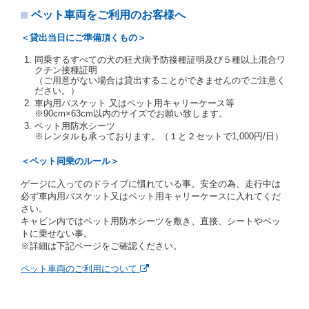
注２）運転免許証とは、道路交通法第９２条に規定
ペット車両をご利用のお客様へ
される運転免許証のうち、道路交通法施行規則第１
９条別記様式第１４の書式の運転免許証をいいま
＜貸出当日にご準備頂くもの＞
す。
同乗するすべての犬の狂犬病予防接種証明及び５種以上混合ワ
当社は、貸渡契約の締結にあたり、借受人及び運転者
クチン接種証明
に対し、運転免許証のほかに本人確認ができる書類の
（ご用意がない場合は貸出することができませんのでご注意く
提示を求め、及び提出された書類の写しをとることが
ださい。）
あります。
車内用バスケット 又はペット用キャリーケース等
当社は、貸渡契約の締結にあたり、借受期間中に借受
※90cm×63cm以内のサイズでお願い致します。
人及び運転者と連絡するための携帯電話番号等の告知
ペット用防水シーツ
※レンタルも承っております。（１と２セットで1,000円/日）
を求めます。
当社は、貸渡契約の締結にあたり、借受人に対し、ク
＜ペット同乗のルール＞
レジットカード若しくは現金による支払いを求め、又
はその他の支払方法を指定することがあります。
ゲージに入ってのドライブに慣れている事。安全の為、走行中は
借受人は契約後の借受期間の延長はできないものとし
必ず車内用バスケット又はペット用キャリーケースに入れてくだ
ます。
さい。
当社は、借受人又は運転者が前3項に従わない場合
キャビン内ではペット用防水シーツを敷き、直接、シートやベッ
は、貸渡契約の締結を拒絶するとともに、予約を取消
トに乗せない事。
すことができるものとします。なお、この場合の予約
※詳細は下記ページをご確認ください。
申込金等の扱いについては、第4条第5項を適用するも
のとします。
ペット車両のご利用について
第８条（貸渡契約の締結の拒絶）
借受人（運転者）が次の各号のいずれかに該当すると