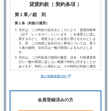
貸渡約款（ 契約条項 ）
第１章／総 則
第１条（約款の適用）
当社は、この約款の定めるところにより、貸渡自動車
（以下「レンタカー」といいます。）を借受人に貸し
渡すものとし、借受人はこれを借り受けるものとしま
す。尚、この約款に定めのない事項については、第３
４条の細則、法令又は一般の慣習によるものとしま
す。
当社は、この約款及び細則の趣旨、法令、行政通達並
びに一般の慣習に反しない範囲で特約に応ずることが
あります。特約した場合には、その特約が約款に優先
するものとします。
個人情報保護方針
第２章／予 約
第２条（予約の申込み）
借受人は、レンタカーを借りるにあたって、約款及び
会員登録済みの方
別に定める料金表等に同意のうえ、別に定める方法に
より、借受開始日時、借受場所、借受期間、返還場
所、運転者、チャイルドシート等付属品の要否、その