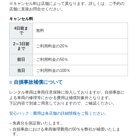
社はこの約款、料金表等により貸渡条件を明示して、
※キャンセル料は店舗によって異なります。詳しくは、ご予約の
貸渡契約を締結するものとします。ただし、貸し渡す
店舗に直接お問合せください。
ことができるレンタカーがない場合又は借受人若しく
は運転者が第８条第１項若しくは第２項各号のいずれ
キャンセル料
かに該当する場合を除きます。
4日前ま
貸渡契約を締結した場合、借受人は当社に第１0条第
無料
で
１項に定める貸渡料金を支払うものとします。
運転者は、貸渡契約の締結にあたり、約款及び細則で
2～3日前
運転者の義務と定められた事項を遵守するものとしま
ご利用料金の20％
まで
す。
当社は、監督官庁の基本通達（注１）に基づき、貸渡
前日
ご利用料金の50％
簿(貸渡原票)及び第１３条第１項に規定する貸渡証に
運転者の氏名、住所、運転免許の種類及び運転免許証
当日
ご利用料金の100％
（注２）の番号を記載し、又は運転者の運転免許証の
写しを添付するため、貸渡契約の締結にあたり、借受
自損事故補償について
人に対し、借受人の指定する運転者（以下「運転者」
といいます。）の運転免許証の提示を求めるほか、そ
レンタル車両は車両任意保険に加入しておりますが、自損事故に
の写しの提出を求めることがあります。この場合、借
よる車両の修理等にかかる費用は補償対象外となります。
受人は、自己が運転者であるときは自己の運転免許証
下記内容で別途ご用意しておりますので、ご確認ください。
を提示し、
借受人と運転者が異なるときはその運転者
の運転免許証を提示
するものとします。
安心パック：費用は各店舗の詳細情報をご覧ください。
注１）監督官庁の基本通達とは、国土交通省自動車
免責分を保証致いたします。
交通局長通達「レンタカーに関する基本通達」（自
自損事故における車両修理費用の50％を弊社が補償いたしま
旅第138号 平成7年6月13日）の２．(10)及び(11)の
す。
ことをいいます。