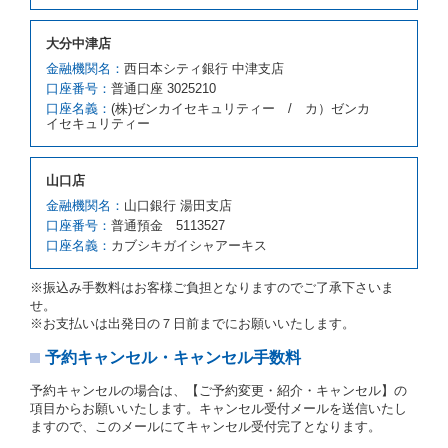
の車種クラスの貸渡料金によるものとします。
借受人は、第１項の代替レンタカーの貸渡しの申入れ
大分中津店
を拒絶し、予約を取り消すことができるものとしま
金融機関名：
西日本シティ銀行 中津支店
す。
口座番号：
普通口座 3025210
前項の場合、第１項の貸渡しをすることができない原
口座名義：
(株)ゼンカイセキュリティー / カ）ゼンカ
因が、当社の責に帰する事由によるときには第４条第
イセキュリティー
４項の予約の取消しとして取り扱い、当社は受領済の
予約申込金を返還するものとします。
第３項の場合、第１項の貸渡しをすることができない
山口店
原因が、当社の責に帰さない事由による時には第４条
第５項の予約の取消しとして取り扱い、当社は受領済
金融機関名：
山口銀行 湯田支店
の予約申込金を返還するものとします。
口座番号：
普通預金 5113527
口座名義：
カブシキガイシャアーキス
第６条（免責）
当社及び借受人は、予約が取り消され、又は貸渡契約
※振込み手数料はお客様ご負担となりますのでご了承下さいま
が締結されなかったことについて、第４条及び第５条
せ。
に定める場合を除き、相互に何らの請求をしないもの
※お支払いは出発日の７日前までにお願いいたします。
とします。
予約キャンセル・キャンセル手数料
第３章／貸 渡 し
予約キャンセルの場合は、【ご予約変更・紹介・キャンセル】の
第７条（貸渡契約の締結）
項目からお願いいたします。キャンセル受付メールを送信いたし
ますので、このメールにてキャンセル受付完了となります。
借受人は第２条第１項に定める借受条件を明示し、当