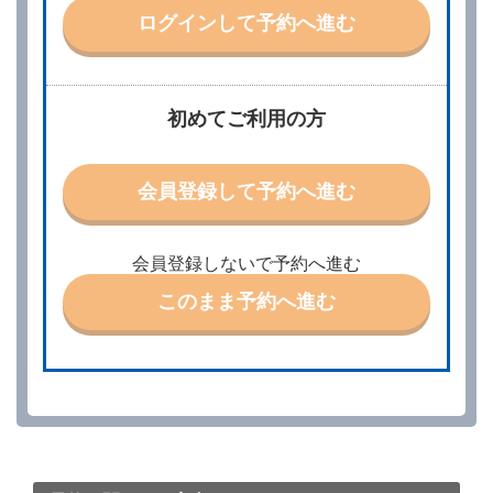
他の借受条件（以下「借受条件」といいます。）を明
ログインして予約へ進む
示して予約の申込みを行うことができます。なお、当
社は、電話連絡並びに電子メールによる予約に応じま
すが、予約内容と実際に相違があった場合でも当社は
責任を負わないものとします。
当社は、借受人から予約の申込みがあったときは、原
初めてご利用の方
則として、当社の保有するレンタカーの範囲内で予約
に応ずるものとします。この場合、借受人は、当社が
特に認める場合を除き、別に定める予約申込金を支払
会員登録して予約へ進む
うものとします。
第３条（予約の変更）
借受人は、前条第１項の借受条件を変更しようとする
会員登録しないで予約へ進む
ときは、あらかじめ当社の承諾を受けなければならな
いものとします。
このまま予約へ進む
第４条（予約の取消し等）
借受人は、別に定める方法により予約を取り消すこと
ができます。
借受人が、借受人の都合により予約した借受開始時刻
を１時間以上経過してもレンタカー貸渡契約（以下
「貸渡契約」といいます。）締結手続きに着手しなか
ったときは、予約が取り消されたものとします。
前２項の場合、借受人は、別に定めるところにより予