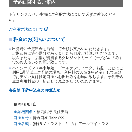
約取消手数料を当社に支払うものとし、当社は、この
予約に関するご案内
予約取消手数料の支払いがあったときは、受領済の予
約申込金を借受人に返還するものとします。
下記リンクより、事前にご利用方法について必ずご確認くださ
当社の都合により、予約が取り消されたとき、又は貸
い。
渡契約が締結されなかったときは、当社は受領済の予
約申込金を返還するものとします。
ご利用方法について
事故、盗難、不返還、リコール、天災その他の借受人
料金のお支払いについて
若しくは当社のいずれの責にもよらない事由により貸
渡契約が締結されなかったときは、予約は取り消され
出発時に予定料金を店舗にて全額お支払いいただきます。
たものとします。この場合、当社は受領済の予約申込
ご返却時に過不足分がありましたら再度ご精算いただきます。
金を返還するものとします。
現金または、店舗が提携するクレジットカード（一括払いのみ）
でのお支払いをお願い致します。
第５条（代替レンタカー）
ハイシーズン（年末年始、ゴールデンウィーク、お盆）またはご
当社は、借受人から予約のあった車種クラスのレンタ
利用1週間以上ご予約の場合、利用料の50％を申込金として店頭
でお支払い又は指定口座へお振込みをお願い致します。予約申込
カーを貸し渡すことができないときは、予約と異なる
金は利用料金の一部として充当させていただきます。
車種クラスのレンタカー（以下「代替レンタカー」と
いいます。）の貸渡しを申し入れることができるもの
各店舗 予約申込金のお振込先
とします。
借受人が前項の申入れを承諾したときは、当社は車種
福岡那珂川店
クラスを除き予約時と同一の借受条件でレンタカー提
携先の代替レンタカーを貸し渡すものとします。な
金融機関名：
福岡銀行 長住支店
お、代替レンタカーの貸渡料金が予約された車種クラ
口座番号：
普通口座 1585763
スの貸渡料金より高くなるときは、予約した車種クラ
口座名義：
(株)ＲＶトラスト / カ）アールブイトラス
スの貸渡料金によるものとし、予約された車種クラス
ト
の貸渡料金より低くなるときは、当該代替レンタカー