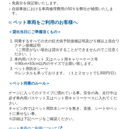
ことをいいます。
免責分を保証致いたします。
注２）運転免許証とは、道路交通法第９２条に規定
自損事故における車両修理費用の50％を弊社が補償いたしま
される運転免許証のうち、道路交通法施行規則第１
す。
９条別記様式第１４の書式の運転免許証をいいま
す。
ペット車両をご利用のお客様へ
当社は、貸渡契約の締結にあたり、借受人及び運転者
＜貸出当日にご準備頂くもの＞
に対し、運転免許証のほかに本人確認ができる書類の
提示を求め、及び提出された書類の写しをとることが
同乗するすべての犬の狂犬病予防接種証明及び５種以上混合ワ
あります。
クチン接種証明
当社は、貸渡契約の締結にあたり、借受期間中に借受
（ご用意がない場合は貸出することができませんのでご注意く
ださい。）
人及び運転者と連絡するための携帯電話番号等の告知
車内用バスケット 又はペット用キャリーケース等
を求めます。
※90cm×63cm以内のサイズでお願い致します。
当社は、貸渡契約の締結にあたり、借受人に対し、ク
ペット用防水シーツ
レジットカード若しくは現金による支払いを求め、又
※レンタルも承っております。（１と２セットで1,000円/日）
はその他の支払方法を指定することがあります。
借受人は契約後の借受期間の延長はできないものとし
＜ペット同乗のルール＞
ます。
ゲージに入ってのドライブに慣れている事。安全の為、走行中は
当社は、借受人又は運転者が前3項に従わない場合
必ず車内用バスケット又はペット用キャリーケースに入れてくだ
は、貸渡契約の締結を拒絶するとともに、予約を取消
さい。
すことができるものとします。なお、この場合の予約
キャビン内ではペット用防水シーツを敷き、直接、シートやベッ
申込金等の扱いについては、第4条第5項を適用するも
トに乗せない事。
のとします。
※詳細は下記ページをご確認ください。
第８条（貸渡契約の締結の拒絶）
ペット車両のご利用について