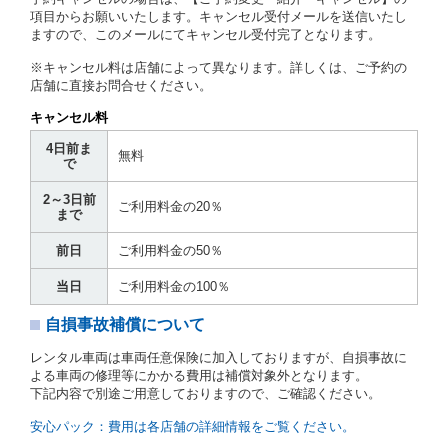
社はこの約款、料金表等により貸渡条件を明示して、
項目からお願いいたします。キャンセル受付メールを送信いたし
貸渡契約を締結するものとします。ただし、貸し渡す
ますので、このメールにてキャンセル受付完了となります。
ことができるレンタカーがない場合又は借受人若しく
は運転者が第８条第１項若しくは第２項各号のいずれ
※キャンセル料は店舗によって異なります。詳しくは、ご予約の
かに該当する場合を除きます。
店舗に直接お問合せください。
貸渡契約を締結した場合、借受人は当社に第１0条第
キャンセル料
１項に定める貸渡料金を支払うものとします。
運転者は、貸渡契約の締結にあたり、約款及び細則で
4日前ま
無料
運転者の義務と定められた事項を遵守するものとしま
で
す。
2～3日前
当社は、監督官庁の基本通達（注１）に基づき、貸渡
ご利用料金の20％
まで
簿(貸渡原票)及び第１３条第１項に規定する貸渡証に
運転者の氏名、住所、運転免許の種類及び運転免許証
前日
ご利用料金の50％
（注２）の番号を記載し、又は運転者の運転免許証の
写しを添付するため、貸渡契約の締結にあたり、借受
当日
ご利用料金の100％
人に対し、借受人の指定する運転者（以下「運転者」
といいます。）の運転免許証の提示を求めるほか、そ
自損事故補償について
の写しの提出を求めることがあります。この場合、借
受人は、自己が運転者であるときは自己の運転免許証
レンタル車両は車両任意保険に加入しておりますが、自損事故に
を提示し、
借受人と運転者が異なるときはその運転者
よる車両の修理等にかかる費用は補償対象外となります。
の運転免許証を提示
するものとします。
下記内容で別途ご用意しておりますので、ご確認ください。
注１）監督官庁の基本通達とは、国土交通省自動車
交通局長通達「レンタカーに関する基本通達」（自
安心パック：費用は各店舗の詳細情報をご覧ください。
旅第138号 平成7年6月13日）の２．(10)及び(11)の