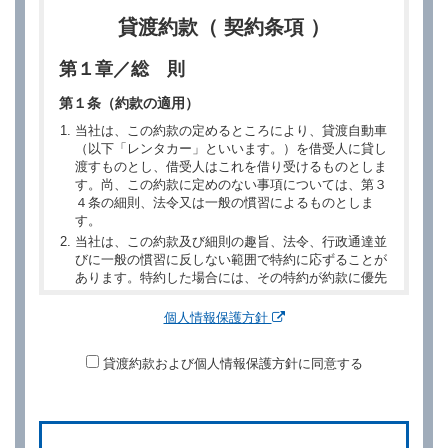
貸渡約款（ 契約条項 ）
第１章／総 則
第１条（約款の適用）
当社は、この約款の定めるところにより、貸渡自動車
（以下「レンタカー」といいます。）を借受人に貸し
渡すものとし、借受人はこれを借り受けるものとしま
す。尚、この約款に定めのない事項については、第３
４条の細則、法令又は一般の慣習によるものとしま
す。
当社は、この約款及び細則の趣旨、法令、行政通達並
びに一般の慣習に反しない範囲で特約に応ずることが
あります。特約した場合には、その特約が約款に優先
するものとします。
個人情報保護方針
第２章／予 約
貸渡約款および個人情報保護方針に同意する
第２条（予約の申込み）
借受人は、レンタカーを借りるにあたって、約款及び
別に定める料金表等に同意のうえ、別に定める方法に
より、借受開始日時、借受場所、借受期間、返還場