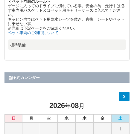
＜ペット同乗のルール＞
ゲージに入ってのドライブに慣れている事。安全の為、走行中は必
ず車内用バスケット又はペット用キャリーケースに入れてくださ
い。
キャビン内ではペット用防水シーツを敷き、直接、シートやベット
に乗せない事。
※詳細は下記ページをご確認ください。
ペット車両のご利用について
標準装備
予約カレンダー
2026
08
年
月
日
月
火
水
木
金
土
1