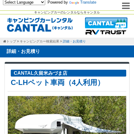
Powered by
Translate
キャンピングカーのレンタルならキャンタル
トップ
キャンピングカー検索結果
詳細・お見積り
詳細・お見積り
CANTAL久留米みづま店
C-LHペット車両（4人利用）