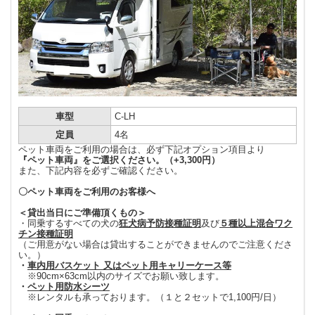
車型
C-LH
定員
4名
ペット車両をご利用の場合は、必ず下記オプション項目より
『ペット車両』をご選択ください。（+3,300円）
また、下記内容を必ずご確認ください。
〇ペット車両をご利用のお客様へ
＜貸出当日にご準備頂くもの＞
・同乗するすべての犬の
狂犬病予防接種証明
及び
５種以上混合ワク
チン接種証明
（ご用意がない場合は貸出することができませんのでご注意くださ
い。）
・
車内用バスケット 又はペット用キャリーケース等
※90cm×63cm以内のサイズでお願い致します。
・
ペット用防水シーツ
※レンタルも承っております。（１と２セットで1,100円/日）