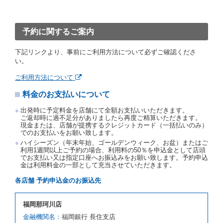
約取消手数料を当社に支払うものとし、当社は、この
予約取消手数料の支払いがあったときは、受領済の予
約申込金を借受人に返還するものとします。
予約に関するご案内
当社の都合により、予約が取り消されたとき、又は貸
渡契約が締結されなかったときは、当社は受領済の予
下記リンクより、事前にご利用方法について必ずご確認くださ
約申込金を返還するものとします。
い。
事故、盗難、不返還、リコール、天災その他の借受人
若しくは当社のいずれの責にもよらない事由により貸
ご利用方法について
渡契約が締結されなかったときは、予約は取り消され
たものとします。この場合、当社は受領済の予約申込
料金のお支払いについて
金を返還するものとします。
出発時に予定料金を店舗にて全額お支払いいただきます。
第５条（代替レンタカー）
ご返却時に過不足分がありましたら再度ご精算いただきます。
現金または、店舗が提携するクレジットカード（一括払いのみ）
当社は、借受人から予約のあった車種クラスのレンタ
でのお支払いをお願い致します。
カーを貸し渡すことができないときは、予約と異なる
ハイシーズン（年末年始、ゴールデンウィーク、お盆）またはご
車種クラスのレンタカー（以下「代替レンタカー」と
利用1週間以上ご予約の場合、利用料の50％を申込金として店頭
いいます。）の貸渡しを申し入れることができるもの
でお支払い又は指定口座へお振込みをお願い致します。予約申込
とします。
金は利用料金の一部として充当させていただきます。
借受人が前項の申入れを承諾したときは、当社は車種
各店舗 予約申込金のお振込先
クラスを除き予約時と同一の借受条件でレンタカー提
携先の代替レンタカーを貸し渡すものとします。な
お、代替レンタカーの貸渡料金が予約された車種クラ
福岡那珂川店
スの貸渡料金より高くなるときは、予約した車種クラ
金融機関名：
福岡銀行 長住支店
スの貸渡料金によるものとし、予約された車種クラス