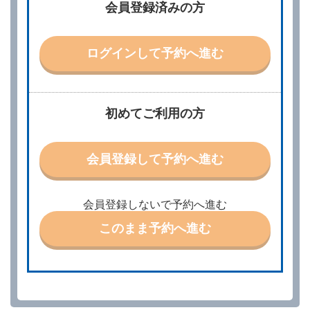
所、運転者、チャイルドシート等付属品の要否、その
会員登録済みの方
他の借受条件（以下「借受条件」といいます。）を明
示して予約の申込みを行うことができます。なお、当
社は、電話連絡並びに電子メールによる予約に応じま
すが、予約内容と実際に相違があった場合でも当社は
ログインして予約へ進む
責任を負わないものとします。
当社は、借受人から予約の申込みがあったときは、原
則として、当社の保有するレンタカーの範囲内で予約
に応ずるものとします。この場合、借受人は、当社が
初めてご利用の方
特に認める場合を除き、別に定める予約申込金を支払
うものとします。
第３条（予約の変更）
会員登録して予約へ進む
借受人は、前条第１項の借受条件を変更しようとする
ときは、あらかじめ当社の承諾を受けなければならな
いものとします。
会員登録しないで予約へ進む
第４条（予約の取消し等）
このまま予約へ進む
借受人は、別に定める方法により予約を取り消すこと
ができます。
借受人が、借受人の都合により予約した借受開始時刻
を１時間以上経過してもレンタカー貸渡契約（以下
「貸渡契約」といいます。）締結手続きに着手しなか
ったときは、予約が取り消されたものとします。
前２項の場合、借受人は、別に定めるところにより予