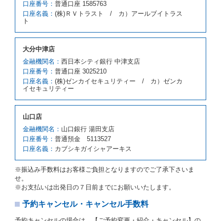
口座番号：
の貸渡料金より低くなるときは、当該代替レンタカー
普通口座 1585763
の車種クラスの貸渡料金によるものとします。
口座名義：
(株)ＲＶトラスト / カ）アールブイトラス
ト
借受人は、第１項の代替レンタカーの貸渡しの申入れ
を拒絶し、予約を取り消すことができるものとしま
す。
大分中津店
前項の場合、第１項の貸渡しをすることができない原
因が、当社の責に帰する事由によるときには第４条第
金融機関名：
西日本シティ銀行 中津支店
４項の予約の取消しとして取り扱い、当社は受領済の
口座番号：
普通口座 3025210
予約申込金を返還するものとします。
口座名義：
(株)ゼンカイセキュリティー / カ）ゼンカ
第３項の場合、第１項の貸渡しをすることができない
イセキュリティー
原因が、当社の責に帰さない事由による時には第４条
第５項の予約の取消しとして取り扱い、当社は受領済
の予約申込金を返還するものとします。
山口店
第６条（免責）
金融機関名：
山口銀行 湯田支店
口座番号：
普通預金 5113527
当社及び借受人は、予約が取り消され、又は貸渡契約
口座名義：
カブシキガイシャアーキス
が締結されなかったことについて、第４条及び第５条
に定める場合を除き、相互に何らの請求をしないもの
とします。
※振込み手数料はお客様ご負担となりますのでご了承下さいま
せ。
第３章／貸 渡 し
※お支払いは出発日の７日前までにお願いいたします。
予約キャンセル・キャンセル手数料
第７条（貸渡契約の締結）
借受人は第２条第１項に定める借受条件を明示し、当
予約キャンセルの場合は、【ご予約変更・紹介・キャンセル】の