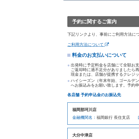
渡すものとします。なお、
渡料金によるものとし、予
とします。
予約に関するご案内
借受人は、第１項の代替レ
前項の場合、第１項の貸渡
下記リンクより、事前にご利用方法に
り扱い、当社は受領済の予
第３項の場合、第１項の貸
ご利用方法について
取り扱い、当社は受領済の
料金のお支払いについて
第６条（免責）
当社及び借受人は、予約が
出発時に予定料金を店舗にて全額お
何らの請求をしないものと
ご返却時に過不足分がありましたら
現金または、店舗が提携するクレジ
第３章／貸 渡 し
ハイシーズン（年末年始、ゴールデン
へお振込みをお願い致します。予約
第７条（貸渡契約の締結）
各店舗 予約申込金のお振込先
借受人は第２条第１項に定
ます。ただし、貸し渡すこ
福岡那珂川店
該当する場合を除きます。
金融機関名：
貸渡契約を締結した場合、
福岡銀行 長住支店
運転者は、貸渡契約の締結
当社は、監督官庁の基本通達
大分中津店
許の種類及び運転免許証（