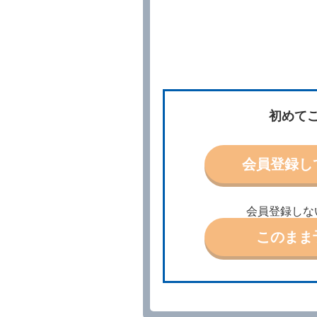
所、借受期間、返還場所、
予約の申込みを行うことが
た場合でも当社は責任を負
当社は、借受人から予約の
場合、借受人は、当社が特
第３条（予約の変更）
借受人は、前条第１項の借
初めて
第４条（予約の取消し等）
借受人は、別に定める方法
借受人が、借受人の都合に
会員登録し
結手続きに着手しなかった
前２項の場合、借受人は、
ったときは、受領済の予約
当社の都合により、予約が
会員登録しな
ます。
このまま
事故、盗難、不返還、リコ
きは、予約は取り消された
第５条（代替レンタカー）
当社は、借受人から予約の
下「代替レンタカー」とい
借受人が前項の申入れを承