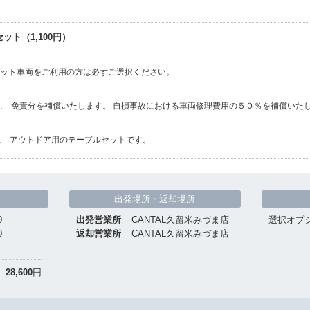
ト（1,100円）
ペット車両をご利用の方は必ずご選択ください。
… 免責分を補償いたします。 自損事故における車両修理費用の５０％を補償いた
… アウトドア用のテーブルセットです。
出発場所・返却場所
0
出発営業所
CANTAL久留米みづま店
選択オプ
0
返却営業所
CANTAL久留米みづま店
28,600
円