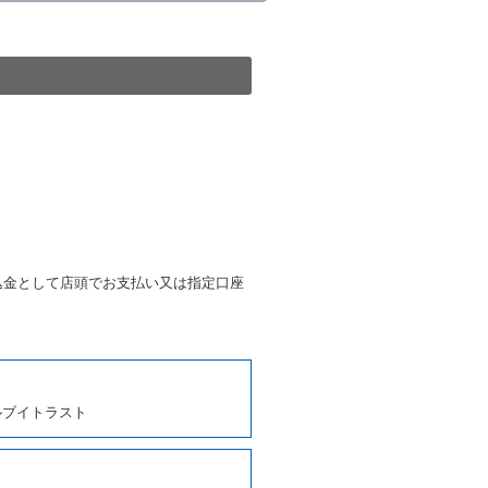
きは、予約した車種クラスの貸
種クラスの貸渡料金によるもの
す。
第４項の予約の取消しとして取
条第５項の予約の取消しとして
条に定める場合を除き、相互に
込金として店頭でお支払い又は指定口座
、貸渡契約を締結するものとし
しくは第２項各号のいずれかに
ルブイトラスト
ます。
に運転者の氏名、住所、運転免
契約の締結にあたり、借受人に