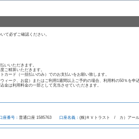
代替レンタカーの貸渡料金が予約された車種クラスの貸渡料金より高くなると
約された車種クラスの貸渡料金より低くなるときは、当該代替レンタカーの車
ンタカーの貸渡しの申入れを拒絶し、予約を取り消すことができるものとしま
しをすることができない原因が、当社の責に帰する事由によるときには第４条
ついて必ずご確認ください。
約申込金を返還するものとします。
渡しをすることができない原因が、当社の責に帰さない事由による時には第４
予約申込金を返還するものとします。
取り消され、又は貸渡契約が締結されなかったことについて、第４条及び第５
支払いいただきます。
します。
再度ご精算いただきます。
ットカード（一括払いのみ）でのお支払いをお願い致します。
ウィーク、お盆）またはご利用1週間以上ご予約の場合、利用料の50％を申
申込金は利用料金の一部として充当させていただきます。
める借受条件を明示し、当社はこの約款、料金表等により貸渡条件を明示して
とができるレンタカーがない場合又は借受人若しくは運転者が第８条第１項若
借受人は当社に第１0条第１項に定める貸渡料金を支払うものとします。
口座番号：
普通口座 1585763
口座名義：
(株)ＲＶトラスト / カ）アー
にあたり、約款及び細則で運転者の義務と定められた事項を遵守するものとし
（注１）に基づき、貸渡簿(貸渡原票)及び第１３条第１項に規定する貸渡証
注２）の番号を記載し、又は運転者の運転免許証の写しを添付するため、貸渡