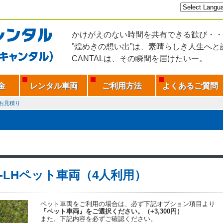
かけがえのない時間を共有できる歓び・・
”煌めきの想い出”は、素晴らしき人生へと
CANTALは、その瞬間を届けたいー。
金
レンタル車両
ご利用方法
よくあるご質問
お見積り
C-LHペット車両（4人利用）
ペット車両をご利用の場合は、必ず下記オプション項目より
『ペット車両』をご選択ください。（+3,300円）
また、下記内容を必ずご確認ください。