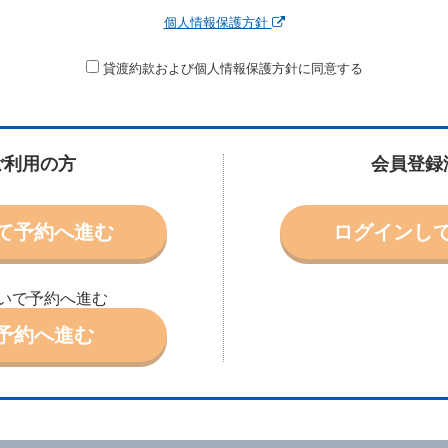
運転者、チャイルドシート等付属品の要否、その他の借受条件（以下「借受条
個人情報保護方針
できます。なお、当社は、電話連絡並びに電子メールによる予約に応じますが
わないものとします。
申込みがあったときは、原則として、当社の保有するレンタカーの範囲内で予
貸渡約款および個人情報保護方針に同意する
に認める場合を除き、別に定める予約申込金を支払うものとします。
受条件を変更しようとするときは、あらかじめ当社の承諾を受けなければなら
ご利用の方
会員登録
により予約を取り消すことができます。
より予約した借受開始時刻を１時間以上経過してもレンタカー貸渡契約（以下
て予約へ進む
ログインし
ときは、予約が取り消されたものとします。
別に定めるところにより予約取消手数料を当社に支払うものとし、当社は、こ
申込金を借受人に返還するものとします。
取り消されたとき、又は貸渡契約が締結されなかったときは、当社は受領済の
いで予約へ進む
予約へ進む
ール、天災その他の借受人若しくは当社のいずれの責にもよらない事由により
ものとします。この場合、当社は受領済の予約申込金を返還するものとします
あった車種クラスのレンタカーを貸し渡すことができないときは、予約と異な
います。）の貸渡しを申し入れることができるものとします。
諾したときは、当社は車種クラスを除き予約時と同一の借受条件でレンタカー