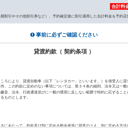
合計料
長期割引やその他割引券など）、予約確定後に割引適用した合計料金を予約店
事前に必ずご確認ください
貸渡約款（ 契約条項 ）
ところにより、貸渡自動車（以下「レンタカー」といいます。）を借受人に貸
。尚、この約款に定めのない事項については、第３４条の細則、法令又は一般
の趣旨、法令、行政通達並びに一般の慣習に反しない範囲で特約に応ずること
するものとします。
りるにあたって、約款及び別に定める料金表等に同意のうえ、別に定める方法