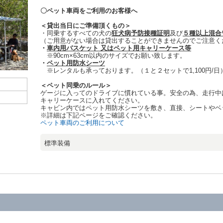
〇ペット車両をご利用のお客様へ
＜貸出当日にご準備頂くもの＞
・同乗するすべての犬の
狂犬病予防接種証明
及び
５種以上混合
（ご用意がない場合は貸出することができませんのでご注意く
・
車内用バスケット 又はペット用キャリーケース等
※90cm×63cm以内のサイズでお願い致します。
・
ペット用防水シーツ
※レンタルも承っております。（１と２セットで1,100円/日
＜ペット同乗のルール＞
ゲージに入ってのドライブに慣れている事。安全の為、走行中
キャリーケースに入れてください。
キャビン内ではペット用防水シーツを敷き、直接、シートやベ
※詳細は下記ページをご確認ください。
ペット車両のご利用について
標準装備