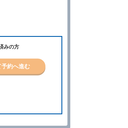
件」といいます。）を明示して
、予約内容と実際に相違があっ
約に応ずるものとします。この
ないものとします。
済みの方
「貸渡契約」といいます。）締
て予約へ進む
の予約取消手数料の支払いがあ
予約申込金を返還するものとし
貸渡契約が締結されなかったと
。
る車種クラスのレンタカー（以
提携先の代替レンタカーを貸し