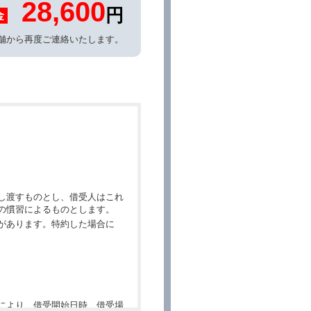
28,600
円
金
舗から再度ご連絡いたします。
し渡すものとし、借受人はこれ
の慣習によるものとします。
があります。特約した場合に
により、借受開始日時、借受場