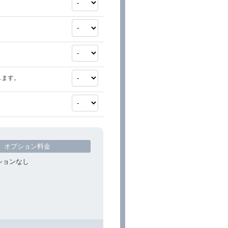
します。
オプション料金
ションなし