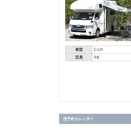
車型
C-LH
定員
4名
予約カレンダー