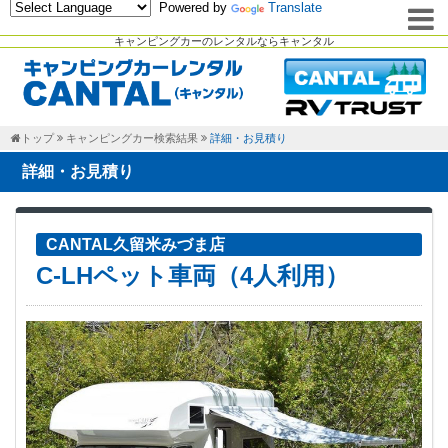
Powered by
Translate
キャンピングカーのレンタルならキャンタル
トップ
キャンピングカー検索結果
詳細・お見積り
詳細・お見積り
CANTAL久留米みづま店
C-LHペット車両（4人利用）