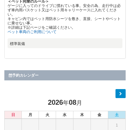
＜ペット同乗のルール＞
ゲージに入ってのドライブに慣れている事。安全の為、走行中は必
ず車内用バスケット又はペット用キャリーケースに入れてくださ
い。
キャビン内ではペット用防水シーツを敷き、直接、シートやベット
に乗せない事。
※詳細は下記ページをご確認ください。
ペット車両のご利用について
標準装備
予約カレンダー
2026
08
年
月
日
月
火
水
木
金
土
1