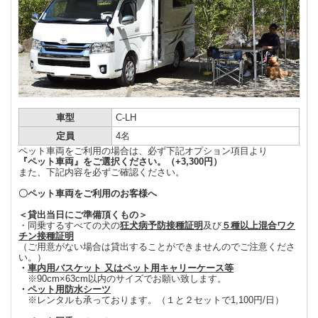
車型
C-LH
定員
4名
ペット車両をご利用の場合は、必ず下記オプション項目より
『ペット車両』をご選択ください。（+3,300円）
また、下記内容を必ずご確認ください。
〇ペット車両をご利用のお客様へ
＜貸出当日にご準備頂くもの＞
・同乗するすべての犬の
狂犬病予防接種証明
及び
５種以上混合ワク
チン接種証明
（ご用意がない場合は貸出することができませんのでご注意くださ
い。）
・
車内用バスケット 又はペット用キャリーケース等
※90cm×63cm以内のサイズでお願い致します。
・
ペット用防水シーツ
※レンタルも承っております。（１と２セットで1,100円/日）