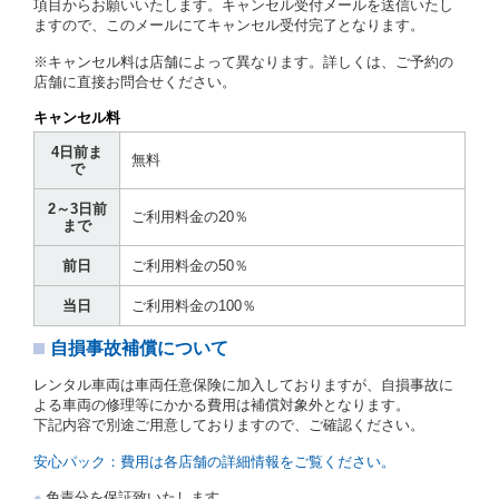
項目からお願いいたします。キャンセル受付メールを送信いたし
ますので、このメールにてキャンセル受付完了となります。
借受人は第２条第１項に定める借受条件を明示し、当
社はこの約款、料金表等により貸渡条件を明示して、
※キャンセル料は店舗によって異なります。詳しくは、ご予約の
貸渡契約を締結するものとします。ただし、貸し渡す
店舗に直接お問合せください。
ことができるレンタカーがない場合又は借受人若しく
は運転者が第８条第１項若しくは第２項各号のいずれ
キャンセル料
かに該当する場合を除きます。
4日前ま
貸渡契約を締結した場合、借受人は当社に第１0条第
無料
で
１項に定める貸渡料金を支払うものとします。
運転者は、貸渡契約の締結にあたり、約款及び細則で
2～3日前
運転者の義務と定められた事項を遵守するものとしま
ご利用料金の20％
まで
す。
当社は、監督官庁の基本通達（注１）に基づき、貸渡
前日
ご利用料金の50％
簿(貸渡原票)及び第１３条第１項に規定する貸渡証に
運転者の氏名、住所、運転免許の種類及び運転免許証
当日
ご利用料金の100％
（注２）の番号を記載し、又は運転者の運転免許証の
写しを添付するため、貸渡契約の締結にあたり、借受
自損事故補償について
人に対し、借受人の指定する運転者（以下「運転者」
といいます。）の運転免許証の提示を求めるほか、そ
レンタル車両は車両任意保険に加入しておりますが、自損事故に
の写しの提出を求めることがあります。この場合、借
よる車両の修理等にかかる費用は補償対象外となります。
受人は、自己が運転者であるときは自己の運転免許証
下記内容で別途ご用意しておりますので、ご確認ください。
を提示し、
借受人と運転者が異なるときはその運転者
の運転免許証を提示
するものとします。
安心パック：費用は各店舗の詳細情報をご覧ください。
注１）監督官庁の基本通達とは、国土交通省自動車
免責分を保証致いたします。