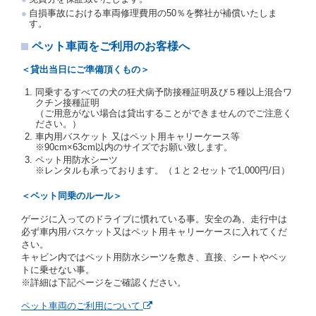
交通局長通達「レンタカーに関する基本通達」（自
自損事故における車両修理費用の50％を弊社が補償いたしま
旅第138号 平成7年6月13日）の２．(10)及び(11)の
す。
ことをいいます。
注２）運転免許証とは、道路交通法第９２条に規定
ペット車両をご利用のお客様へ
される運転免許証のうち、道路交通法施行規則第１
９条別記様式第１４の書式の運転免許証をいいま
＜貸出当日にご準備頂くもの＞
す。
同乗するすべての犬の狂犬病予防接種証明及び５種以上混合ワ
当社は、貸渡契約の締結にあたり、借受人及び運転者
クチン接種証明
に対し、運転免許証のほかに本人確認ができる書類の
（ご用意がない場合は貸出することができませんのでご注意く
提示を求め、及び提出された書類の写しをとることが
ださい。）
あります。
車内用バスケット 又はペット用キャリーケース等
当社は、貸渡契約の締結にあたり、借受期間中に借受
※90cm×63cm以内のサイズでお願い致します。
人及び運転者と連絡するための携帯電話番号等の告知
ペット用防水シーツ
※レンタルも承っております。（１と２セットで1,000円/日）
を求めます。
当社は、貸渡契約の締結にあたり、借受人に対し、ク
＜ペット同乗のルール＞
レジットカード若しくは現金による支払いを求め、又
はその他の支払方法を指定することがあります。
ゲージに入ってのドライブに慣れている事。安全の為、走行中は
借受人は契約後の借受期間の延長はできないものとし
必ず車内用バスケット又はペット用キャリーケースに入れてくだ
ます。
さい。
当社は、借受人又は運転者が前3項に従わない場合
キャビン内ではペット用防水シーツを敷き、直接、シートやベッ
は、貸渡契約の締結を拒絶するとともに、予約を取消
トに乗せない事。
すことができるものとします。なお、この場合の予約
※詳細は下記ページをご確認ください。
申込金等の扱いについては、第4条第5項を適用するも
のとします。
ペット車両のご利用について