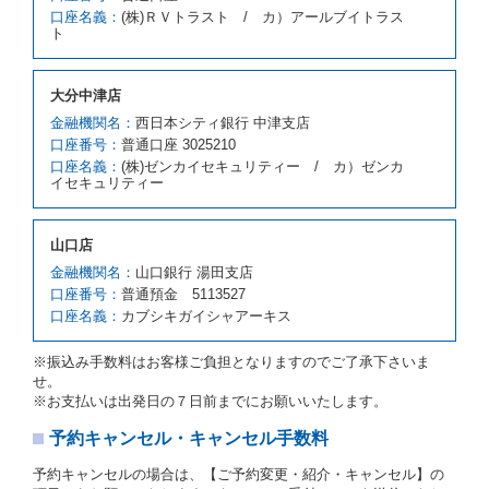
スの貸渡料金より高くなるときは、予約した車種クラ
口座名義：
(株)ＲＶトラスト / カ）アールブイトラス
スの貸渡料金によるものとし、予約された車種クラス
ト
の貸渡料金より低くなるときは、当該代替レンタカー
の車種クラスの貸渡料金によるものとします。
借受人は、第１項の代替レンタカーの貸渡しの申入れ
大分中津店
を拒絶し、予約を取り消すことができるものとしま
金融機関名：
西日本シティ銀行 中津支店
す。
口座番号：
普通口座 3025210
前項の場合、第１項の貸渡しをすることができない原
口座名義：
(株)ゼンカイセキュリティー / カ）ゼンカ
因が、当社の責に帰する事由によるときには第４条第
イセキュリティー
４項の予約の取消しとして取り扱い、当社は受領済の
予約申込金を返還するものとします。
第３項の場合、第１項の貸渡しをすることができない
山口店
原因が、当社の責に帰さない事由による時には第４条
第５項の予約の取消しとして取り扱い、当社は受領済
金融機関名：
山口銀行 湯田支店
の予約申込金を返還するものとします。
口座番号：
普通預金 5113527
口座名義：
カブシキガイシャアーキス
第６条（免責）
当社及び借受人は、予約が取り消され、又は貸渡契約
※振込み手数料はお客様ご負担となりますのでご了承下さいま
が締結されなかったことについて、第４条及び第５条
せ。
に定める場合を除き、相互に何らの請求をしないもの
※お支払いは出発日の７日前までにお願いいたします。
とします。
予約キャンセル・キャンセル手数料
第３章／貸 渡 し
予約キャンセルの場合は、【ご予約変更・紹介・キャンセル】の
第７条（貸渡契約の締結）