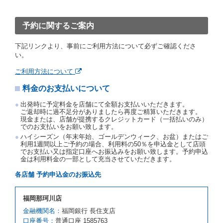
ったときは、予約が取り消されたものとします。
前２項の場合、借受人は、別に定めるところにより予
約取消手数料を当社に支払うものとし、当社は、この
予約に関するご案内
予約取消手数料の支払いがあったときは、受領済の予
約申込金を借受人に返還するものとします。
下記リンクより、事前にご利用方法について必ずご確認くださ
当社の都合により、予約が取り消されたとき、又は貸
い。
渡契約が締結されなかったときは、当社は受領済の予
約申込金を返還するものとします。
ご利用方法について
事故、盗難、不返還、リコール、天災その他の借受人
料金のお支払いについて
若しくは当社のいずれの責にもよらない事由により貸
渡契約が締結されなかったときは、予約は取り消され
出発時に予定料金を店舗にて全額お支払いいただきます。
たものとします。この場合、当社は受領済の予約申込
ご返却時に過不足分がありましたら再度ご精算いただきます。
金を返還するものとします。
現金または、店舗が提携するクレジットカード（一括払いのみ）
でのお支払いをお願い致します。
第５条（代替レンタカー）
ハイシーズン（年末年始、ゴールデンウィーク、お盆）またはご
当社は、借受人から予約のあった車種クラスのレンタ
利用1週間以上ご予約の場合、利用料の50％を申込金として店頭
でお支払い又は指定口座へお振込みをお願い致します。予約申込
カーを貸し渡すことができないときは、予約と異なる
金は利用料金の一部として充当させていただきます。
車種クラスのレンタカー（以下「代替レンタカー」と
いいます。）の貸渡しを申し入れることができるもの
各店舗 予約申込金のお振込先
とします。
借受人が前項の申入れを承諾したときは、当社は車種
福岡那珂川店
クラスを除き予約時と同一の借受条件でレンタカー提
携先の代替レンタカーを貸し渡すものとします。な
金融機関名：
福岡銀行 長住支店
お、代替レンタカーの貸渡料金が予約された車種クラ
口座番号：
普通口座 1585763