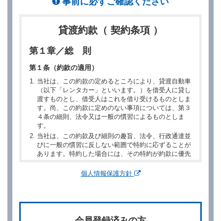
事前に必ずご確認ください
貸渡約款（ 契約条項 ）
第１章／総 則
第１条（約款の適用）
当社は、この約款の定めるところにより、貸渡自動車
（以下「レンタカー」といいます。）を借受人に貸し
渡すものとし、借受人はこれを借り受けるものとしま
す。尚、この約款に定めのない事項については、第３
４条の細則、法令又は一般の慣習によるものとしま
す。
当社は、この約款及び細則の趣旨、法令、行政通達並
びに一般の慣習に反しない範囲で特約に応ずることが
あります。特約した場合には、その特約が約款に優先
するものとします。
個人情報保護方針
第２章／予 約
第２条（予約の申込み）
借受人は、レンタカーを借りるにあたって、約款及び
会員登録済みの方
別に定める料金表等に同意のうえ、別に定める方法に