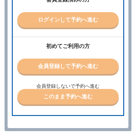
より、借受開始日時、借受場所、借受期間、返還場
所、運転者、チャイルドシート等付属品の要否、その
他の借受条件（以下「借受条件」といいます。）を明
ログインして予約へ進む
示して予約の申込みを行うことができます。なお、当
社は、電話連絡並びに電子メールによる予約に応じま
すが、予約内容と実際に相違があった場合でも当社は
責任を負わないものとします。
当社は、借受人から予約の申込みがあったときは、原
初めてご利用の方
則として、当社の保有するレンタカーの範囲内で予約
に応ずるものとします。この場合、借受人は、当社が
特に認める場合を除き、別に定める予約申込金を支払
会員登録して予約へ進む
うものとします。
第３条（予約の変更）
借受人は、前条第１項の借受条件を変更しようとする
会員登録しないで予約へ進む
ときは、あらかじめ当社の承諾を受けなければならな
いものとします。
このまま予約へ進む
第４条（予約の取消し等）
借受人は、別に定める方法により予約を取り消すこと
ができます。
借受人が、借受人の都合により予約した借受開始時刻
を１時間以上経過してもレンタカー貸渡契約（以下
「貸渡契約」といいます。）締結手続きに着手しなか