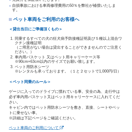
交通局長通達「レンタカーに関する基本通達」（自
自損事故における車両修理費用の50％を弊社が補償いたしま
旅第138号 平成7年6月13日）の２．(10)及び(11)の
す。
ことをいいます。
注２）運転免許証とは、道路交通法第９２条に規定
ペット車両をご利用のお客様へ
される運転免許証のうち、道路交通法施行規則第１
９条別記様式第１４の書式の運転免許証をいいま
＜貸出当日にご準備頂くもの＞
す。
同乗するすべての犬の狂犬病予防接種証明及び５種以上混合ワ
当社は、貸渡契約の締結にあたり、借受人及び運転者
クチン接種証明
に対し、運転免許証のほかに本人確認ができる書類の
（ご用意がない場合は貸出することができませんのでご注意く
提示を求め、及び提出された書類の写しをとることが
ださい。）
あります。
車内用バスケット 又はペット用キャリーケース等
当社は、貸渡契約の締結にあたり、借受期間中に借受
※90cm×63cm以内のサイズでお願い致します。
人及び運転者と連絡するための携帯電話番号等の告知
ペット用防水シーツ
※レンタルも承っております。（１と２セットで1,000円/日）
を求めます。
当社は、貸渡契約の締結にあたり、借受人に対し、ク
＜ペット同乗のルール＞
レジットカード若しくは現金による支払いを求め、又
はその他の支払方法を指定することがあります。
ゲージに入ってのドライブに慣れている事。安全の為、走行中は
借受人は契約後の借受期間の延長はできないものとし
必ず車内用バスケット又はペット用キャリーケースに入れてくだ
ます。
さい。
当社は、借受人又は運転者が前3項に従わない場合
キャビン内ではペット用防水シーツを敷き、直接、シートやベッ
は、貸渡契約の締結を拒絶するとともに、予約を取消
トに乗せない事。
すことができるものとします。なお、この場合の予約
※詳細は下記ページをご確認ください。
申込金等の扱いについては、第4条第5項を適用するも
のとします。
ペット車両のご利用について