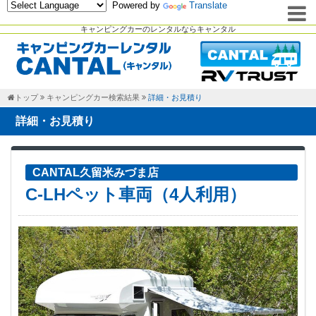
Powered by
Translate
キャンピングカーのレンタルならキャンタル
トップ
キャンピングカー検索結果
詳細・お見積り
詳細・お見積り
CANTAL久留米みづま店
C-LHペット車両（4人利用）