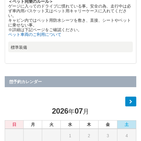
＜ペット同乗のルール＞
ゲージに入ってのドライブに慣れている事。安全の為、走行中は必
ず車内用バスケット又はペット用キャリーケースに入れてくださ
い。
キャビン内ではペット用防水シーツを敷き、直接、シートやベット
に乗せない事。
※詳細は下記ページをご確認ください。
ペット車両のご利用について
標準装備
予約カレンダー
2026
07
年
月
日
月
火
水
木
金
土
1
2
3
4