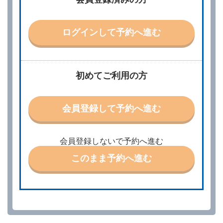
より、借受開始日時、借受場所、借受期間、返還場
所、運転者、チャイルドシート等付属品の要否、その
他の借受条件（以下「借受条件」といいます。）を明
ログインして予約へ進む
示して予約の申込みを行うことができます。なお、当
社は、電話連絡並びに電子メールによる予約に応じま
すが、予約内容と実際に相違があった場合でも当社は
責任を負わないものとします。
当社は、借受人から予約の申込みがあったときは、原
初めてご利用の方
則として、当社の保有するレンタカーの範囲内で予約
に応ずるものとします。この場合、借受人は、当社が
特に認める場合を除き、別に定める予約申込金を支払
会員登録して予約へ進む
うものとします。
第３条（予約の変更）
借受人は、前条第１項の借受条件を変更しようとする
会員登録しないで予約へ進む
ときは、あらかじめ当社の承諾を受けなければならな
いものとします。
このまま予約へ進む
第４条（予約の取消し等）
借受人は、別に定める方法により予約を取り消すこと
ができます。
借受人が、借受人の都合により予約した借受開始時刻
を１時間以上経過してもレンタカー貸渡契約（以下
「貸渡契約」といいます。）締結手続きに着手しなか