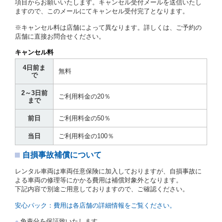
項目からお願いいたします。キャンセル受付メールを送信いたし
ますので、このメールにてキャンセル受付完了となります。
借受人は第２条第１項に定める借受条件を明示し、当
社はこの約款、料金表等により貸渡条件を明示して、
※キャンセル料は店舗によって異なります。詳しくは、ご予約の
貸渡契約を締結するものとします。ただし、貸し渡す
店舗に直接お問合せください。
ことができるレンタカーがない場合又は借受人若しく
は運転者が第８条第１項若しくは第２項各号のいずれ
キャンセル料
かに該当する場合を除きます。
4日前ま
貸渡契約を締結した場合、借受人は当社に第１0条第
無料
で
１項に定める貸渡料金を支払うものとします。
運転者は、貸渡契約の締結にあたり、約款及び細則で
2～3日前
運転者の義務と定められた事項を遵守するものとしま
ご利用料金の20％
まで
す。
当社は、監督官庁の基本通達（注１）に基づき、貸渡
前日
ご利用料金の50％
簿(貸渡原票)及び第１３条第１項に規定する貸渡証に
運転者の氏名、住所、運転免許の種類及び運転免許証
当日
ご利用料金の100％
（注２）の番号を記載し、又は運転者の運転免許証の
写しを添付するため、貸渡契約の締結にあたり、借受
自損事故補償について
人に対し、借受人の指定する運転者（以下「運転者」
といいます。）の運転免許証の提示を求めるほか、そ
レンタル車両は車両任意保険に加入しておりますが、自損事故に
の写しの提出を求めることがあります。この場合、借
よる車両の修理等にかかる費用は補償対象外となります。
受人は、自己が運転者であるときは自己の運転免許証
下記内容で別途ご用意しておりますので、ご確認ください。
を提示し、
借受人と運転者が異なるときはその運転者
の運転免許証を提示
するものとします。
安心パック：費用は各店舗の詳細情報をご覧ください。
注１）監督官庁の基本通達とは、国土交通省自動車
免責分を保証致いたします。