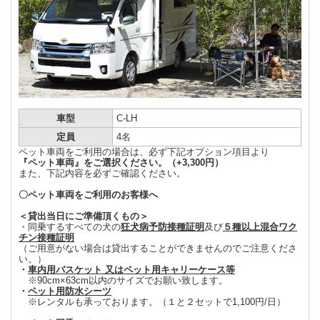
車型
C-LH
定員
4名
ペット車両をご利用の場合は、必ず下記オプション項目より
『ペット車両』をご選択ください。（+3,300円）
また、下記内容を必ずご確認ください。
〇ペット車両をご利用のお客様へ
＜貸出当日にご準備頂くもの＞
・同乗するすべての犬の
狂犬病予防接種証明
及び
５種以上混合ワク
チン接種証明
（ご用意がない場合は貸出することができませんのでご注意くださ
い。）
・
車内用バスケット 又はペット用キャリーケース等
※90cm×63cm以内のサイズでお願い致します。
・
ペット用防水シーツ
※レンタルも承っております。（１と２セットで1,100円/日）