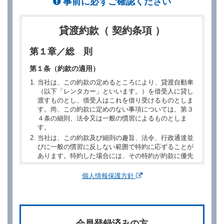
事前に必ずご確認ください
貸渡約款（ 契約条項 ）
第１章／総 則
第１条（約款の適用）
当社は、この約款の定めるところにより、貸渡自動車
（以下「レンタカー」といいます。）を借受人に貸し
渡すものとし、借受人はこれを借り受けるものとしま
す。尚、この約款に定めのない事項については、第３
４条の細則、法令又は一般の慣習によるものとしま
す。
当社は、この約款及び細則の趣旨、法令、行政通達並
びに一般の慣習に反しない範囲で特約に応ずることが
あります。特約した場合には、その特約が約款に優先
するものとします。
個人情報保護方針
第２章／予 約
第２条（予約の申込み）
借受人は、レンタカーを借りるにあたって、約款及び
会員登録済みの方
別に定める料金表等に同意のうえ、別に定める方法に