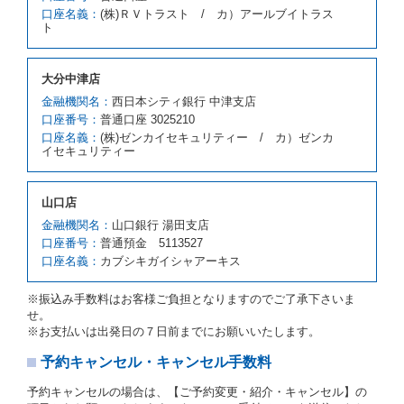
スの貸渡料金より高くなるときは、予約した車種クラ
口座名義：
(株)ＲＶトラスト / カ）アールブイトラス
スの貸渡料金によるものとし、予約された車種クラス
ト
の貸渡料金より低くなるときは、当該代替レンタカー
の車種クラスの貸渡料金によるものとします。
借受人は、第１項の代替レンタカーの貸渡しの申入れ
大分中津店
を拒絶し、予約を取り消すことができるものとしま
金融機関名：
西日本シティ銀行 中津支店
す。
口座番号：
普通口座 3025210
前項の場合、第１項の貸渡しをすることができない原
口座名義：
(株)ゼンカイセキュリティー / カ）ゼンカ
因が、当社の責に帰する事由によるときには第４条第
イセキュリティー
４項の予約の取消しとして取り扱い、当社は受領済の
予約申込金を返還するものとします。
第３項の場合、第１項の貸渡しをすることができない
山口店
原因が、当社の責に帰さない事由による時には第４条
第５項の予約の取消しとして取り扱い、当社は受領済
金融機関名：
山口銀行 湯田支店
の予約申込金を返還するものとします。
口座番号：
普通預金 5113527
口座名義：
カブシキガイシャアーキス
第６条（免責）
当社及び借受人は、予約が取り消され、又は貸渡契約
※振込み手数料はお客様ご負担となりますのでご了承下さいま
が締結されなかったことについて、第４条及び第５条
せ。
に定める場合を除き、相互に何らの請求をしないもの
※お支払いは出発日の７日前までにお願いいたします。
とします。
予約キャンセル・キャンセル手数料
第３章／貸 渡 し
予約キャンセルの場合は、【ご予約変更・紹介・キャンセル】の
第７条（貸渡契約の締結）