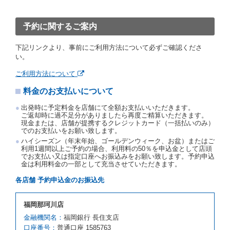
ったときは、予約が取り消されたものとします。
前２項の場合、借受人は、別に定めるところにより予
約取消手数料を当社に支払うものとし、当社は、この
予約に関するご案内
予約取消手数料の支払いがあったときは、受領済の予
約申込金を借受人に返還するものとします。
下記リンクより、事前にご利用方法について必ずご確認くださ
当社の都合により、予約が取り消されたとき、又は貸
い。
渡契約が締結されなかったときは、当社は受領済の予
約申込金を返還するものとします。
ご利用方法について
事故、盗難、不返還、リコール、天災その他の借受人
料金のお支払いについて
若しくは当社のいずれの責にもよらない事由により貸
渡契約が締結されなかったときは、予約は取り消され
出発時に予定料金を店舗にて全額お支払いいただきます。
たものとします。この場合、当社は受領済の予約申込
ご返却時に過不足分がありましたら再度ご精算いただきます。
金を返還するものとします。
現金または、店舗が提携するクレジットカード（一括払いのみ）
でのお支払いをお願い致します。
第５条（代替レンタカー）
ハイシーズン（年末年始、ゴールデンウィーク、お盆）またはご
当社は、借受人から予約のあった車種クラスのレンタ
利用1週間以上ご予約の場合、利用料の50％を申込金として店頭
でお支払い又は指定口座へお振込みをお願い致します。予約申込
カーを貸し渡すことができないときは、予約と異なる
金は利用料金の一部として充当させていただきます。
車種クラスのレンタカー（以下「代替レンタカー」と
いいます。）の貸渡しを申し入れることができるもの
各店舗 予約申込金のお振込先
とします。
借受人が前項の申入れを承諾したときは、当社は車種
福岡那珂川店
クラスを除き予約時と同一の借受条件でレンタカー提
携先の代替レンタカーを貸し渡すものとします。な
金融機関名：
福岡銀行 長住支店
お、代替レンタカーの貸渡料金が予約された車種クラ
口座番号：
普通口座 1585763