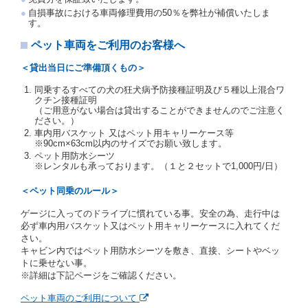
交通局長通達「レンタカーに関する基本通達」（自
自損事故における車両修理費用の50％を弊社が補償いたしま
旅第138号 平成7年6月13日）の２．(10)及び(11)の
す。
ことをいいます。
注２）運転免許証とは、道路交通法第９２条に規定
ペット車両をご利用のお客様へ
される運転免許証のうち、道路交通法施行規則第１
９条別記様式第１４の書式の運転免許証をいいま
＜貸出当日にご準備頂くもの＞
す。
同乗するすべての犬の狂犬病予防接種証明及び５種以上混合ワ
当社は、貸渡契約の締結にあたり、借受人及び運転者
クチン接種証明
に対し、運転免許証のほかに本人確認ができる書類の
（ご用意がない場合は貸出することができませんのでご注意く
提示を求め、及び提出された書類の写しをとることが
ださい。）
あります。
車内用バスケット 又はペット用キャリーケース等
当社は、貸渡契約の締結にあたり、借受期間中に借受
※90cm×63cm以内のサイズでお願い致します。
人及び運転者と連絡するための携帯電話番号等の告知
ペット用防水シーツ
※レンタルも承っております。（１と２セットで1,000円/日）
を求めます。
当社は、貸渡契約の締結にあたり、借受人に対し、ク
＜ペット同乗のルール＞
レジットカード若しくは現金による支払いを求め、又
はその他の支払方法を指定することがあります。
ゲージに入ってのドライブに慣れている事。安全の為、走行中は
借受人は契約後の借受期間の延長はできないものとし
必ず車内用バスケット又はペット用キャリーケースに入れてくだ
ます。
さい。
当社は、借受人又は運転者が前3項に従わない場合
キャビン内ではペット用防水シーツを敷き、直接、シートやベッ
は、貸渡契約の締結を拒絶するとともに、予約を取消
トに乗せない事。
すことができるものとします。なお、この場合の予約
※詳細は下記ページをご確認ください。
申込金等の扱いについては、第4条第5項を適用するも
のとします。
ペット車両のご利用について