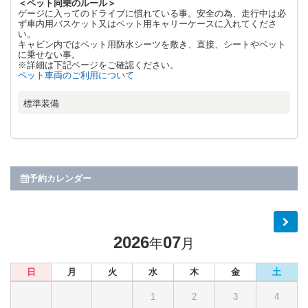
＜ペット同乗のルール＞
ゲージに入ってのドライブに慣れている事。安全の為、走行中は必
ず車内用バスケット又はペット用キャリーケースに入れてくださ
い。
キャビン内ではペット用防水シーツを敷き、直接、シートやベット
に乗せない事。
※詳細は下記ページをご確認ください。
ペット車両のご利用について
標準装備
予約カレンダー
2026
07
年
月
日
月
火
水
木
金
土
1
2
3
4