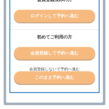
より、借受開始日時、借受場所、借受期間、返還場
所、運転者、チャイルドシート等付属品の要否、その
他の借受条件（以下「借受条件」といいます。）を明
ログインして予約へ進む
示して予約の申込みを行うことができます。なお、当
社は、電話連絡並びに電子メールによる予約に応じま
すが、予約内容と実際に相違があった場合でも当社は
責任を負わないものとします。
当社は、借受人から予約の申込みがあったときは、原
初めてご利用の方
則として、当社の保有するレンタカーの範囲内で予約
に応ずるものとします。この場合、借受人は、当社が
特に認める場合を除き、別に定める予約申込金を支払
会員登録して予約へ進む
うものとします。
第３条（予約の変更）
借受人は、前条第１項の借受条件を変更しようとする
会員登録しないで予約へ進む
ときは、あらかじめ当社の承諾を受けなければならな
いものとします。
このまま予約へ進む
第４条（予約の取消し等）
借受人は、別に定める方法により予約を取り消すこと
ができます。
借受人が、借受人の都合により予約した借受開始時刻
を１時間以上経過してもレンタカー貸渡契約（以下
「貸渡契約」といいます。）締結手続きに着手しなか