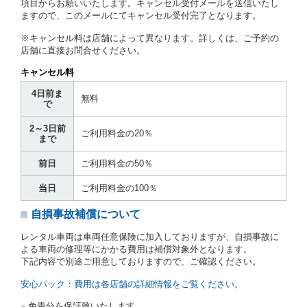
項目からお願いいたします。キャンセル受付メールを送信いたし
ますので、このメールにてキャンセル受付完了となります。
借受人は第２条第１項に定める借受条件を明示し、当
社はこの約款、料金表等により貸渡条件を明示して、
※キャンセル料は店舗によって異なります。詳しくは、ご予約の
貸渡契約を締結するものとします。ただし、貸し渡す
店舗に直接お問合せください。
ことができるレンタカーがない場合又は借受人若しく
は運転者が第８条第１項若しくは第２項各号のいずれ
キャンセル料
かに該当する場合を除きます。
4日前ま
貸渡契約を締結した場合、借受人は当社に第１0条第
無料
で
１項に定める貸渡料金を支払うものとします。
運転者は、貸渡契約の締結にあたり、約款及び細則で
2～3日前
運転者の義務と定められた事項を遵守するものとしま
ご利用料金の20％
まで
す。
当社は、監督官庁の基本通達（注１）に基づき、貸渡
前日
ご利用料金の50％
簿(貸渡原票)及び第１３条第１項に規定する貸渡証に
運転者の氏名、住所、運転免許の種類及び運転免許証
当日
ご利用料金の100％
（注２）の番号を記載し、又は運転者の運転免許証の
写しを添付するため、貸渡契約の締結にあたり、借受
自損事故補償について
人に対し、借受人の指定する運転者（以下「運転者」
といいます。）の運転免許証の提示を求めるほか、そ
レンタル車両は車両任意保険に加入しておりますが、自損事故に
の写しの提出を求めることがあります。この場合、借
よる車両の修理等にかかる費用は補償対象外となります。
受人は、自己が運転者であるときは自己の運転免許証
下記内容で別途ご用意しておりますので、ご確認ください。
を提示し、
借受人と運転者が異なるときはその運転者
の運転免許証を提示
するものとします。
安心パック：費用は各店舗の詳細情報をご覧ください。
注１）監督官庁の基本通達とは、国土交通省自動車
免責分を保証致いたします。