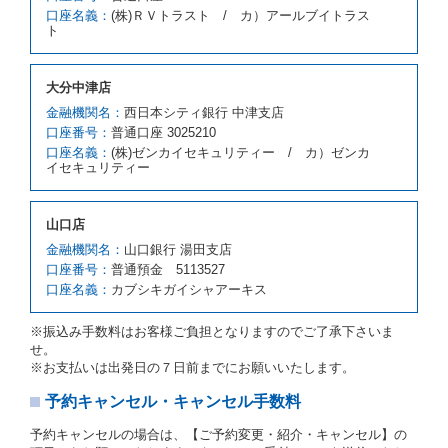
スの貸渡料金より高くなるときは、予約した車種クラ
口座名義：
(株)ＲＶトラスト / カ）アールブイトラス
スの貸渡料金によるものとし、予約された車種クラス
ト
の貸渡料金より低くなるときは、当該代替レンタカー
の車種クラスの貸渡料金によるものとします。
借受人は、第１項の代替レンタカーの貸渡しの申入れ
大分中津店
を拒絶し、予約を取り消すことができるものとしま
金融機関名：
西日本シティ銀行 中津支店
す。
口座番号：
普通口座 3025210
前項の場合、第１項の貸渡しをすることができない原
口座名義：
(株)ゼンカイセキュリティー / カ）ゼンカ
因が、当社の責に帰する事由によるときには第４条第
イセキュリティー
４項の予約の取消しとして取り扱い、当社は受領済の
予約申込金を返還するものとします。
第３項の場合、第１項の貸渡しをすることができない
山口店
原因が、当社の責に帰さない事由による時には第４条
第５項の予約の取消しとして取り扱い、当社は受領済
金融機関名：
山口銀行 湯田支店
の予約申込金を返還するものとします。
口座番号：
普通預金 5113527
口座名義：
カブシキガイシャアーキス
第６条（免責）
当社及び借受人は、予約が取り消され、又は貸渡契約
※振込み手数料はお客様ご負担となりますのでご了承下さいま
が締結されなかったことについて、第４条及び第５条
せ。
に定める場合を除き、相互に何らの請求をしないもの
※お支払いは出発日の７日前までにお願いいたします。
とします。
予約キャンセル・キャンセル手数料
第３章／貸 渡 し
予約キャンセルの場合は、【ご予約変更・紹介・キャンセル】の
第７条（貸渡契約の締結）