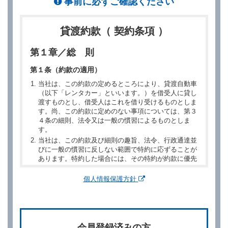
事前に必ずご確認ください
貸渡約款（ 契約条項 ）
第１章／総 則
第１条（約款の適用）
当社は、この約款の定めるところにより、貸渡自動車
（以下「レンタカー」といいます。）を借受人に貸し
渡すものとし、借受人はこれを借り受けるものとしま
す。尚、この約款に定めのない事項については、第３
４条の細則、法令又は一般の慣習によるものとしま
す。
当社は、この約款及び細則の趣旨、法令、行政通達並
びに一般の慣習に反しない範囲で特約に応ずることが
あります。特約した場合には、その特約が約款に優先
するものとします。
個人情報保護方針
第２章／予 約
第２条（予約の申込み）
借受人は、レンタカーを借りるにあたって、約款及び
会員登録済みの方
別に定める料金表等に同意のうえ、別に定める方法に