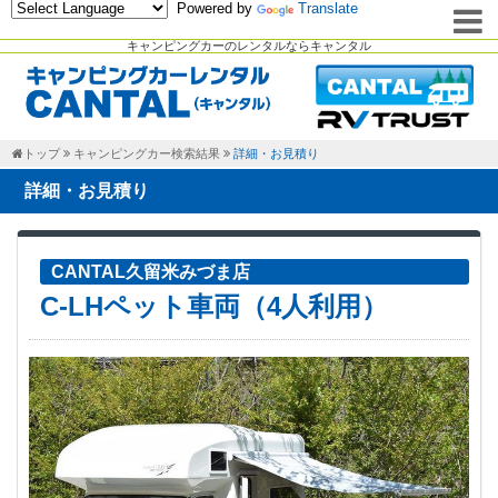
Powered by
Translate
キャンピングカーのレンタルならキャンタル
トップ
キャンピングカー検索結果
詳細・お見積り
詳細・お見積り
CANTAL久留米みづま店
C-LHペット車両（4人利用）