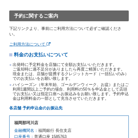
ったときは、予約が取り消されたものとします。
前２項の場合、借受人は、別に定めるところにより予
約取消手数料を当社に支払うものとし、当社は、この
予約に関するご案内
予約取消手数料の支払いがあったときは、受領済の予
約申込金を借受人に返還するものとします。
下記リンクより、事前にご利用方法について必ずご確認くださ
当社の都合により、予約が取り消されたとき、又は貸
い。
渡契約が締結されなかったときは、当社は受領済の予
約申込金を返還するものとします。
ご利用方法について
事故、盗難、不返還、リコール、天災その他の借受人
料金のお支払いについて
若しくは当社のいずれの責にもよらない事由により貸
渡契約が締結されなかったときは、予約は取り消され
出発時に予定料金を店舗にて全額お支払いいただきます。
たものとします。この場合、当社は受領済の予約申込
ご返却時に過不足分がありましたら再度ご精算いただきます。
金を返還するものとします。
現金または、店舗が提携するクレジットカード（一括払いのみ）
でのお支払いをお願い致します。
第５条（代替レンタカー）
ハイシーズン（年末年始、ゴールデンウィーク、お盆）またはご
当社は、借受人から予約のあった車種クラスのレンタ
利用1週間以上ご予約の場合、利用料の50％を申込金として店頭
でお支払い又は指定口座へお振込みをお願い致します。予約申込
カーを貸し渡すことができないときは、予約と異なる
金は利用料金の一部として充当させていただきます。
車種クラスのレンタカー（以下「代替レンタカー」と
いいます。）の貸渡しを申し入れることができるもの
各店舗 予約申込金のお振込先
とします。
借受人が前項の申入れを承諾したときは、当社は車種
福岡那珂川店
クラスを除き予約時と同一の借受条件でレンタカー提
携先の代替レンタカーを貸し渡すものとします。な
金融機関名：
福岡銀行 長住支店
お、代替レンタカーの貸渡料金が予約された車種クラ
口座番号：
普通口座 1585763