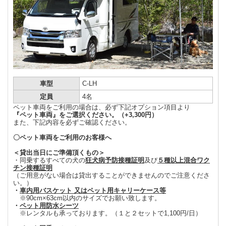
車型
C-LH
定員
4名
ペット車両をご利用の場合は、必ず下記オプション項目より
『ペット車両』をご選択ください。（+3,300円）
また、下記内容を必ずご確認ください。
〇ペット車両をご利用のお客様へ
＜貸出当日にご準備頂くもの＞
・同乗するすべての犬の
狂犬病予防接種証明
及び
５種以上混合ワク
チン接種証明
（ご用意がない場合は貸出することができませんのでご注意くださ
い。）
・
車内用バスケット 又はペット用キャリーケース等
※90cm×63cm以内のサイズでお願い致します。
・
ペット用防水シーツ
※レンタルも承っております。（１と２セットで1,100円/日）