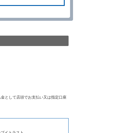
。
る車種クラスのレンタカー（以
提携先の代替レンタカーを貸し
きは、予約した車種クラスの貸
種クラスの貸渡料金によるもの
す。
第４項の予約の取消しとして取
条第５項の予約の取消しとして
条に定める場合を除き、相互に
込金として店頭でお支払い又は指定口座
、貸渡契約を締結するものとし
ルブイトラスト