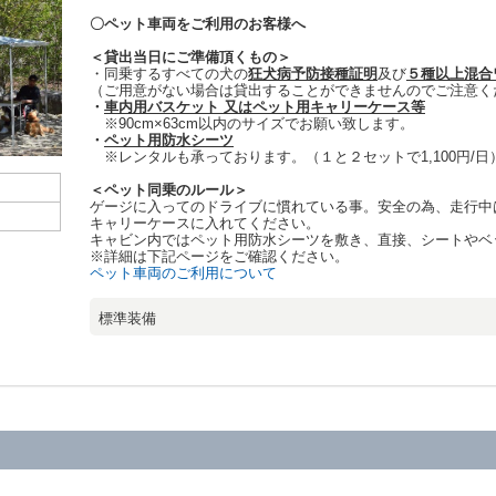
〇ペット車両をご利用のお客様へ
＜貸出当日にご準備頂くもの＞
・同乗するすべての犬の
狂犬病予防接種証明
及び
５種以上混合
（ご用意がない場合は貸出することができませんのでご注意く
・
車内用バスケット 又はペット用キャリーケース等
※90cm×63cm以内のサイズでお願い致します。
・
ペット用防水シーツ
※レンタルも承っております。（１と２セットで1,100円/日
＜ペット同乗のルール＞
ゲージに入ってのドライブに慣れている事。安全の為、走行中
キャリーケースに入れてください。
キャビン内ではペット用防水シーツを敷き、直接、シートやベ
※詳細は下記ページをご確認ください。
ペット車両のご利用について
標準装備