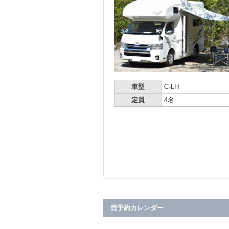
車型
C-LH
定員
4名
予約カレンダー