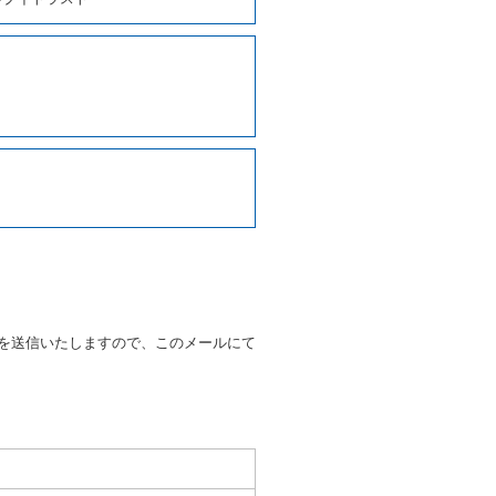
しくは第２項各号のいずれかに
ます。
に運転者の氏名、住所、運転免
契約の締結にあたり、借受人に
写しの提出を求めることがあり
なるときはその運転者の運転免
38号 平成7年6月13日）の
９条別記様式第１４の書式の運
の提示を求め、及び提出された
知を求めます。
を送信いたしますので、このメールにて
又はその他の支払方法を指定す
すことができるものとします。
ます。