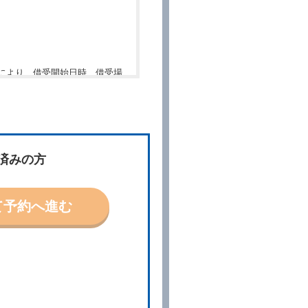
により、借受開始日時、借受場
件」といいます。）を明示して
、予約内容と実際に相違があっ
約に応ずるものとします。この
済みの方
ないものとします。
て予約へ進む
「貸渡契約」といいます。）締
の予約取消手数料の支払いがあ
予約申込金を返還するものとし
貸渡契約が締結されなかったと