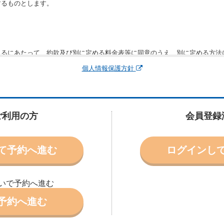
するものとします。
りるにあたって、約款及び別に定める料金表等に同意のうえ、別に定める方法
運転者、チャイルドシート等付属品の要否、その他の借受条件（以下「借受条
個人情報保護方針
できます。なお、当社は、電話連絡並びに電子メールによる予約に応じますが
わないものとします。
申込みがあったときは、原則として、当社の保有するレンタカーの範囲内で予
に認める場合を除き、別に定める予約申込金を支払うものとします。
ご利用の方
会員登録
受条件を変更しようとするときは、あらかじめ当社の承諾を受けなければなら
て予約へ進む
ログインし
により予約を取り消すことができます。
より予約した借受開始時刻を１時間以上経過してもレンタカー貸渡契約（以下
ときは、予約が取り消されたものとします。
いで予約へ進む
別に定めるところにより予約取消手数料を当社に支払うものとし、当社は、こ
申込金を借受人に返還するものとします。
予約へ進む
取り消されたとき、又は貸渡契約が締結されなかったときは、当社は受領済の
ール、天災その他の借受人若しくは当社のいずれの責にもよらない事由により