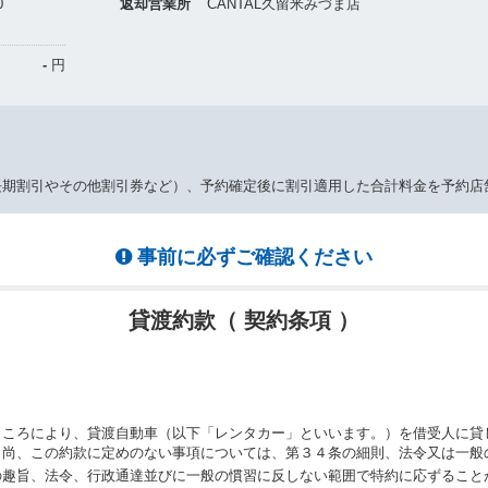
0
返却営業所
CANTAL久留米みづま店
-
円
長期割引やその他割引券など）、予約確定後に割引適用した合計料金を予約店
事前に必ずご確認ください
貸渡約款（ 契約条項 ）
ところにより、貸渡自動車（以下「レンタカー」といいます。）を借受人に貸
。尚、この約款に定めのない事項については、第３４条の細則、法令又は一般
の趣旨、法令、行政通達並びに一般の慣習に反しない範囲で特約に応ずること