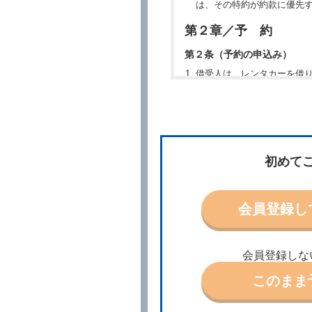
は、その特約が約款に優先
第２章／予 約
第２条（予約の申込み）
借受人は、レンタカーを借
所、借受期間、返還場所、
予約の申込みを行うことが
た場合でも当社は責任を負
当社は、借受人から予約の
場合、借受人は、当社が特
第３条（予約の変更）
初めて
借受人は、前条第１項の借
第４条（予約の取消し等）
会員登録し
借受人は、別に定める方法
借受人が、借受人の都合に
結手続きに着手しなかった
会員登録しな
前２項の場合、借受人は、
ったときは、受領済の予約
このまま
当社の都合により、予約が
ます。
事故、盗難、不返還、リコ