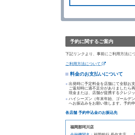
きは、予約は取り消された
第５条（代替レンタカー）
当社は、借受人から予約の
下「代替レンタカー」とい
借受人が前項の申入れを承
渡すものとします。なお、
予約に関するご案内
渡料金によるものとし、予
とします。
下記リンクより、事前にご利用方法に
借受人は、第１項の代替レ
前項の場合、第１項の貸渡
ご利用方法について
り扱い、当社は受領済の予
料金のお支払いについて
第３項の場合、第１項の貸
取り扱い、当社は受領済の
出発時に予定料金を店舗にて全額お
第６条（免責）
ご返却時に過不足分がありましたら
現金または、店舗が提携するクレジ
当社及び借受人は、予約が
ハイシーズン（年末年始、ゴールデン
何らの請求をしないものと
へお振込みをお願い致します。予約
第３章／貸 渡 し
各店舗 予約申込金のお振込先
第７条（貸渡契約の締結）
福岡那珂川店
借受人は第２条第１項に定
金融機関名：
福岡銀行 長住支店