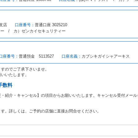
とができるレンタカーがない場合又は借受人若しくは運転者が第８条第１項若
借受人は当社に第１0条第１項に定める貸渡料金を支払うものとします。
にあたり、約款及び細則で運転者の義務と定められた事項を遵守するものとし
支店
口座番号：
普通口座 3025210
（注１）に基づき、貸渡簿(貸渡原票)及び第１３条第１項に規定する貸渡証
ィー / カ）ゼンカイセキュリティー
注２）の番号を記載し、又は運転者の運転免許証の写しを添付するため、貸渡
転者（以下「運転者」といいます。）の運転免許証の提示を求めるほか、その
、自己が運転者であるときは自己の運転免許証を提示し、
借受人と運転者が異
す。
とは、国土交通省自動車交通局長通達「レンタカーに関する基本通達」（自旅第1
口座番号：
普通預金 5113527
口座名義：
カブシキガイシャアーキス
をいいます。
路交通法第９２条に規定される運転免許証のうち、道路交通法施行規則第１
ますのでご了承下さいませ。
願いいたします。
あたり、借受人及び運転者に対し、運転免許証のほかに本人確認ができる書類
ります。
手数料
あたり、借受期間中に借受人及び運転者と連絡するための携帯電話番号等の告
更・紹介・キャンセル】の項目からお願いいたします。キャンセル受付メール
あたり、借受人に対し、クレジットカード若しくは現金による支払いを求め、
の延長はできないものとします。
ます。詳しくは、ご予約の店舗に直接お問合せください。
が前3項に従わない場合は、貸渡契約の締結を拒絶するとともに、予約を取消
等の扱いについては、第4条第5項を適用するものとします。
絶）
号のいずれかに該当するときは、貸渡契約を締結することができないものとし