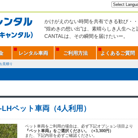
かけがえのない時間を共有できる歓び・・
”煌めきの想い出”は、素晴らしき人生へと
CANTALは、その瞬間を届けたいー。
金
レンタル車両
ご利用方法
よくあるご質問
お見積り
C-LHペット車両（4人利用）
ペット車両をご利用の場合は、必ず下記オプション項目より
『ペット車両』をご選択ください。（+3,300円）
また、下記内容を必ずご確認ください。