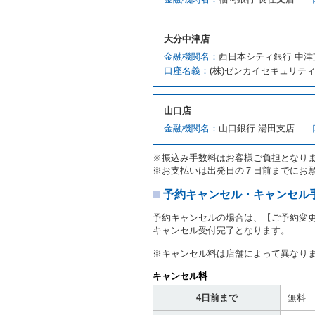
ます。ただし、貸し渡すこ
該当する場合を除きます。
貸渡契約を締結した場合、
大分中津店
運転者は、貸渡契約の締結
金融機関名：
西日本シティ銀行 中津
当社は、監督官庁の基本通達
口座名義：
(株)ゼンカイセキュリテ
許の種類及び運転免許証（
対し、借受人の指定する運
ます。この場合、借受人は
山口店
許証を提示
するものとしま
注１）監督官庁の基本通達
金融機関名：
山口銀行 湯田支店
２．(10)及び(11)のこと
注２）運転免許証とは、道
※振込み手数料はお客様ご負担となり
転免許証をいいます。
※お支払いは出発日の７日前までにお
当社は、貸渡契約の締結に
書類の写しをとることがあ
予約キャンセル・キャンセル
当社は、貸渡契約の締結に
予約キャンセルの場合は、【ご予約変
当社は、貸渡契約の締結に
キャンセル受付完了となります。
ることがあります。
借受人は契約後の借受期間
※キャンセル料は店舗によって異なり
当社は、借受人又は運転者
なお、この場合の予約申込金
キャンセル料
第８条（貸渡契約の締結の拒
4日前まで
無料
借受人（運転者）が次の各