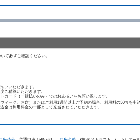
ものとします。この場合、当社は受領済の予約申込金を返還するものとします
あった車種クラスのレンタカーを貸し渡すことができないときは、予約と異な
います。）の貸渡しを申し入れることができるものとします。
諾したときは、当社は車種クラスを除き予約時と同一の借受条件でレンタカー
代替レンタカーの貸渡料金が予約された車種クラスの貸渡料金より高くなると
約された車種クラスの貸渡料金より低くなるときは、当該代替レンタカーの車
ついて必ずご確認ください。
ンタカーの貸渡しの申入れを拒絶し、予約を取り消すことができるものとしま
しをすることができない原因が、当社の責に帰する事由によるときには第４条
約申込金を返還するものとします。
渡しをすることができない原因が、当社の責に帰さない事由による時には第４
予約申込金を返還するものとします。
支払いいただきます。
再度ご精算いただきます。
ットカード（一括払いのみ）でのお支払いをお願い致します。
取り消され、又は貸渡契約が締結されなかったことについて、第４条及び第５
ウィーク、お盆）またはご利用1週間以上ご予約の場合、利用料の50％を申
します。
申込金は利用料金の一部として充当させていただきます。
める借受条件を明示し、当社はこの約款、料金表等により貸渡条件を明示して
口座番号：
普通口座 1585763
口座名義：
(株)ＲＶトラスト / カ）アー