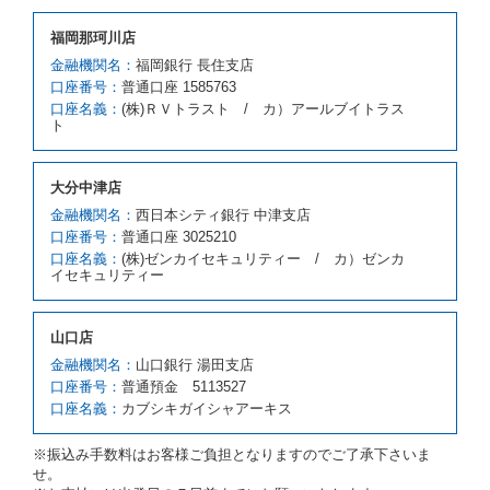
借受人が前項の申入れを承諾したときは、当社は車種
福岡那珂川店
クラスを除き予約時と同一の借受条件でレンタカー提
携先の代替レンタカーを貸し渡すものとします。な
金融機関名：
福岡銀行 長住支店
お、代替レンタカーの貸渡料金が予約された車種クラ
口座番号：
普通口座 1585763
スの貸渡料金より高くなるときは、予約した車種クラ
口座名義：
(株)ＲＶトラスト / カ）アールブイトラス
スの貸渡料金によるものとし、予約された車種クラス
ト
の貸渡料金より低くなるときは、当該代替レンタカー
の車種クラスの貸渡料金によるものとします。
借受人は、第１項の代替レンタカーの貸渡しの申入れ
大分中津店
を拒絶し、予約を取り消すことができるものとしま
金融機関名：
西日本シティ銀行 中津支店
す。
口座番号：
普通口座 3025210
前項の場合、第１項の貸渡しをすることができない原
口座名義：
(株)ゼンカイセキュリティー / カ）ゼンカ
因が、当社の責に帰する事由によるときには第４条第
イセキュリティー
４項の予約の取消しとして取り扱い、当社は受領済の
予約申込金を返還するものとします。
第３項の場合、第１項の貸渡しをすることができない
山口店
原因が、当社の責に帰さない事由による時には第４条
第５項の予約の取消しとして取り扱い、当社は受領済
金融機関名：
山口銀行 湯田支店
の予約申込金を返還するものとします。
口座番号：
普通預金 5113527
口座名義：
カブシキガイシャアーキス
第６条（免責）
当社及び借受人は、予約が取り消され、又は貸渡契約
※振込み手数料はお客様ご負担となりますのでご了承下さいま
が締結されなかったことについて、第４条及び第５条
せ。
に定める場合を除き、相互に何らの請求をしないもの