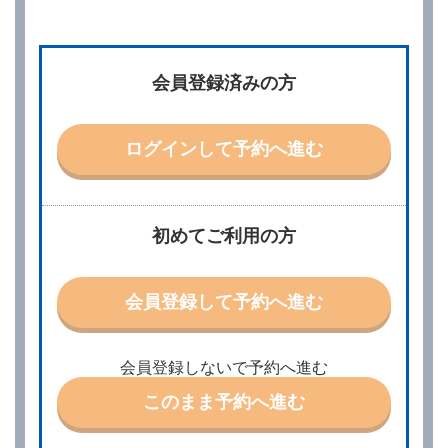
第２章／予 約
第２条（予約の申込み）
借受人は、レンタカーを借りるにあたって、約款及び
会員登録済みの方
別に定める料金表等に同意のうえ、別に定める方法に
より、借受開始日時、借受場所、借受期間、返還場
所、運転者、チャイルドシート等付属品の要否、その
他の借受条件（以下「借受条件」といいます。）を明
ログインして予約へ進む
示して予約の申込みを行うことができます。なお、当
社は、電話連絡並びに電子メールによる予約に応じま
すが、予約内容と実際に相違があった場合でも当社は
責任を負わないものとします。
当社は、借受人から予約の申込みがあったときは、原
初めてご利用の方
則として、当社の保有するレンタカーの範囲内で予約
に応ずるものとします。この場合、借受人は、当社が
特に認める場合を除き、別に定める予約申込金を支払
会員登録して予約へ進む
うものとします。
第３条（予約の変更）
借受人は、前条第１項の借受条件を変更しようとする
会員登録しないで予約へ進む
ときは、あらかじめ当社の承諾を受けなければならな
いものとします。
このまま予約へ進む
第４条（予約の取消し等）
借受人は、別に定める方法により予約を取り消すこと