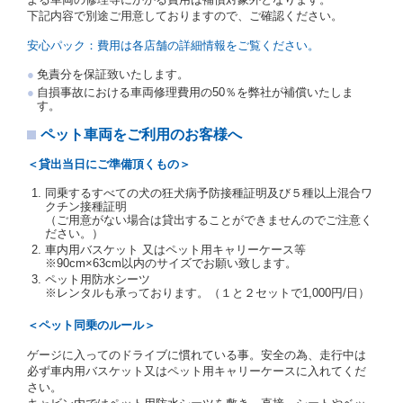
受人は、自己が運転者であるときは自己の運転免許証
下記内容で別途ご用意しておりますので、ご確認ください。
を提示し、
借受人と運転者が異なるときはその運転者
の運転免許証を提示
するものとします。
安心パック：費用は各店舗の詳細情報をご覧ください。
注１）監督官庁の基本通達とは、国土交通省自動車
免責分を保証致いたします。
交通局長通達「レンタカーに関する基本通達」（自
自損事故における車両修理費用の50％を弊社が補償いたしま
旅第138号 平成7年6月13日）の２．(10)及び(11)の
す。
ことをいいます。
注２）運転免許証とは、道路交通法第９２条に規定
ペット車両をご利用のお客様へ
される運転免許証のうち、道路交通法施行規則第１
９条別記様式第１４の書式の運転免許証をいいま
＜貸出当日にご準備頂くもの＞
す。
同乗するすべての犬の狂犬病予防接種証明及び５種以上混合ワ
当社は、貸渡契約の締結にあたり、借受人及び運転者
クチン接種証明
に対し、運転免許証のほかに本人確認ができる書類の
（ご用意がない場合は貸出することができませんのでご注意く
提示を求め、及び提出された書類の写しをとることが
ださい。）
あります。
車内用バスケット 又はペット用キャリーケース等
当社は、貸渡契約の締結にあたり、借受期間中に借受
※90cm×63cm以内のサイズでお願い致します。
人及び運転者と連絡するための携帯電話番号等の告知
ペット用防水シーツ
※レンタルも承っております。（１と２セットで1,000円/日）
を求めます。
当社は、貸渡契約の締結にあたり、借受人に対し、ク
＜ペット同乗のルール＞
レジットカード若しくは現金による支払いを求め、又
はその他の支払方法を指定することがあります。
ゲージに入ってのドライブに慣れている事。安全の為、走行中は
借受人は契約後の借受期間の延長はできないものとし
必ず車内用バスケット又はペット用キャリーケースに入れてくだ
ます。
さい。
当社は、借受人又は運転者が前3項に従わない場合