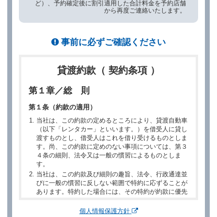
ど）、予約確定後に割引適用した合計料金を予約店舗
から再度ご連絡いたします。
事前に必ずご確認ください
貸渡約款（ 契約条項 ）
第１章／総 則
第１条（約款の適用）
当社は、この約款の定めるところにより、貸渡自動車
（以下「レンタカー」といいます。）を借受人に貸し
渡すものとし、借受人はこれを借り受けるものとしま
す。尚、この約款に定めのない事項については、第３
４条の細則、法令又は一般の慣習によるものとしま
す。
当社は、この約款及び細則の趣旨、法令、行政通達並
びに一般の慣習に反しない範囲で特約に応ずることが
あります。特約した場合には、その特約が約款に優先
するものとします。
個人情報保護方針