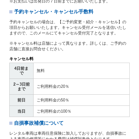
※お支払いは出発日の７日前までにお願いいたします。
とします。
予約キャンセル・キャンセル手数料
第３章／貸 渡 し
予約キャンセルの場合は、【ご予約変更・紹介・キャンセル】の
第７条（貸渡契約の締結）
項目からお願いいたします。キャンセル受付メールを送信いたし
ますので、このメールにてキャンセル受付完了となります。
借受人は第２条第１項に定める借受条件を明示し、当
社はこの約款、料金表等により貸渡条件を明示して、
※キャンセル料は店舗によって異なります。詳しくは、ご予約の
貸渡契約を締結するものとします。ただし、貸し渡す
店舗に直接お問合せください。
ことができるレンタカーがない場合又は借受人若しく
は運転者が第８条第１項若しくは第２項各号のいずれ
キャンセル料
かに該当する場合を除きます。
4日前ま
貸渡契約を締結した場合、借受人は当社に第１0条第
無料
で
１項に定める貸渡料金を支払うものとします。
運転者は、貸渡契約の締結にあたり、約款及び細則で
2～3日前
運転者の義務と定められた事項を遵守するものとしま
ご利用料金の20％
まで
す。
当社は、監督官庁の基本通達（注１）に基づき、貸渡
前日
ご利用料金の50％
簿(貸渡原票)及び第１３条第１項に規定する貸渡証に
運転者の氏名、住所、運転免許の種類及び運転免許証
当日
ご利用料金の100％
（注２）の番号を記載し、又は運転者の運転免許証の
写しを添付するため、貸渡契約の締結にあたり、借受
自損事故補償について
人に対し、借受人の指定する運転者（以下「運転者」
といいます。）の運転免許証の提示を求めるほか、そ
レンタル車両は車両任意保険に加入しておりますが、自損事故に
の写しの提出を求めることがあります。この場合、借
よる車両の修理等にかかる費用は補償対象外となります。