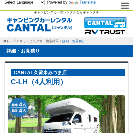
Powered by
Translate
キャンピングカーのレンタルならキャンタル
トップ
キャンピングカー検索結果
詳細・お見積り
詳細・お見積り
CANTAL久留米みづま店
C-LH（4人利用）