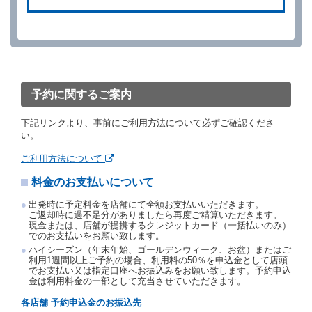
ができます。
借受人が、借受人の都合により予約した借受開始時刻
を１時間以上経過してもレンタカー貸渡契約（以下
「貸渡契約」といいます。）締結手続きに着手しなか
ったときは、予約が取り消されたものとします。
前２項の場合、借受人は、別に定めるところにより予
約取消手数料を当社に支払うものとし、当社は、この
予約に関するご案内
予約取消手数料の支払いがあったときは、受領済の予
約申込金を借受人に返還するものとします。
下記リンクより、事前にご利用方法について必ずご確認くださ
当社の都合により、予約が取り消されたとき、又は貸
い。
渡契約が締結されなかったときは、当社は受領済の予
約申込金を返還するものとします。
ご利用方法について
事故、盗難、不返還、リコール、天災その他の借受人
料金のお支払いについて
若しくは当社のいずれの責にもよらない事由により貸
渡契約が締結されなかったときは、予約は取り消され
出発時に予定料金を店舗にて全額お支払いいただきます。
たものとします。この場合、当社は受領済の予約申込
ご返却時に過不足分がありましたら再度ご精算いただきます。
金を返還するものとします。
現金または、店舗が提携するクレジットカード（一括払いのみ）
でのお支払いをお願い致します。
第５条（代替レンタカー）
ハイシーズン（年末年始、ゴールデンウィーク、お盆）またはご
当社は、借受人から予約のあった車種クラスのレンタ
利用1週間以上ご予約の場合、利用料の50％を申込金として店頭
でお支払い又は指定口座へお振込みをお願い致します。予約申込
カーを貸し渡すことができないときは、予約と異なる
金は利用料金の一部として充当させていただきます。
車種クラスのレンタカー（以下「代替レンタカー」と
いいます。）の貸渡しを申し入れることができるもの
各店舗 予約申込金のお振込先
とします。