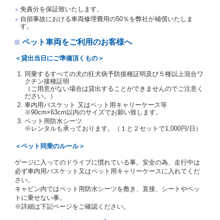
注１）監督官庁の基本通達とは、国土交通省自動車
免責分を保証致いたします。
交通局長通達「レンタカーに関する基本通達」（自
自損事故における車両修理費用の50％を弊社が補償いたしま
旅第138号 平成7年6月13日）の２．(10)及び(11)の
す。
ことをいいます。
注２）運転免許証とは、道路交通法第９２条に規定
ペット車両をご利用のお客様へ
される運転免許証のうち、道路交通法施行規則第１
９条別記様式第１４の書式の運転免許証をいいま
＜貸出当日にご準備頂くもの＞
す。
同乗するすべての犬の狂犬病予防接種証明及び５種以上混合ワ
当社は、貸渡契約の締結にあたり、借受人及び運転者
クチン接種証明
に対し、運転免許証のほかに本人確認ができる書類の
（ご用意がない場合は貸出することができませんのでご注意く
提示を求め、及び提出された書類の写しをとることが
ださい。）
あります。
車内用バスケット 又はペット用キャリーケース等
当社は、貸渡契約の締結にあたり、借受期間中に借受
※90cm×63cm以内のサイズでお願い致します。
人及び運転者と連絡するための携帯電話番号等の告知
ペット用防水シーツ
※レンタルも承っております。（１と２セットで1,000円/日）
を求めます。
当社は、貸渡契約の締結にあたり、借受人に対し、ク
＜ペット同乗のルール＞
レジットカード若しくは現金による支払いを求め、又
はその他の支払方法を指定することがあります。
ゲージに入ってのドライブに慣れている事。安全の為、走行中は
借受人は契約後の借受期間の延長はできないものとし
必ず車内用バスケット又はペット用キャリーケースに入れてくだ
ます。
さい。
当社は、借受人又は運転者が前3項に従わない場合
キャビン内ではペット用防水シーツを敷き、直接、シートやベッ
は、貸渡契約の締結を拒絶するとともに、予約を取消
トに乗せない事。
すことができるものとします。なお、この場合の予約
※詳細は下記ページをご確認ください。
申込金等の扱いについては、第4条第5項を適用するも