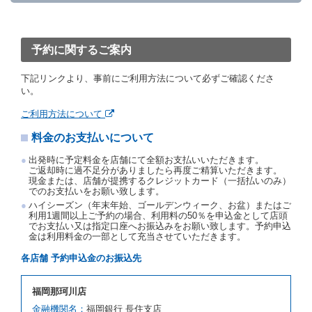
「貸渡契約」といいます。）締結手続きに着手しなか
ったときは、予約が取り消されたものとします。
前２項の場合、借受人は、別に定めるところにより予
約取消手数料を当社に支払うものとし、当社は、この
予約に関するご案内
予約取消手数料の支払いがあったときは、受領済の予
約申込金を借受人に返還するものとします。
下記リンクより、事前にご利用方法について必ずご確認くださ
当社の都合により、予約が取り消されたとき、又は貸
い。
渡契約が締結されなかったときは、当社は受領済の予
約申込金を返還するものとします。
ご利用方法について
事故、盗難、不返還、リコール、天災その他の借受人
料金のお支払いについて
若しくは当社のいずれの責にもよらない事由により貸
渡契約が締結されなかったときは、予約は取り消され
出発時に予定料金を店舗にて全額お支払いいただきます。
たものとします。この場合、当社は受領済の予約申込
ご返却時に過不足分がありましたら再度ご精算いただきます。
金を返還するものとします。
現金または、店舗が提携するクレジットカード（一括払いのみ）
でのお支払いをお願い致します。
第５条（代替レンタカー）
ハイシーズン（年末年始、ゴールデンウィーク、お盆）またはご
当社は、借受人から予約のあった車種クラスのレンタ
利用1週間以上ご予約の場合、利用料の50％を申込金として店頭
でお支払い又は指定口座へお振込みをお願い致します。予約申込
カーを貸し渡すことができないときは、予約と異なる
金は利用料金の一部として充当させていただきます。
車種クラスのレンタカー（以下「代替レンタカー」と
いいます。）の貸渡しを申し入れることができるもの
各店舗 予約申込金のお振込先
とします。
借受人が前項の申入れを承諾したときは、当社は車種
福岡那珂川店
クラスを除き予約時と同一の借受条件でレンタカー提
携先の代替レンタカーを貸し渡すものとします。な
金融機関名：
福岡銀行 長住支店