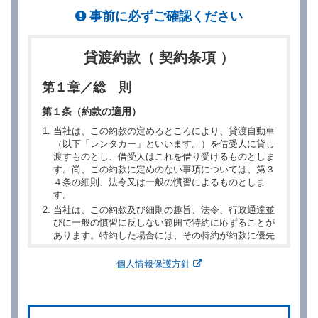
事前に必ずご確認ください
貸渡約款（ 契約条項 ）
第１章／総 則
第１条（約款の適用）
当社は、この約款の定めるところにより、貸渡自動車
（以下「レンタカー」といいます。）を借受人に貸し
渡すものとし、借受人はこれを借り受けるものとしま
す。尚、この約款に定めのない事項については、第３
４条の細則、法令又は一般の慣習によるものとしま
す。
当社は、この約款及び細則の趣旨、法令、行政通達並
びに一般の慣習に反しない範囲で特約に応ずることが
あります。特約した場合には、その特約が約款に優先
するものとします。
個人情報保護方針
第２章／予 約
第２条（予約の申込み）