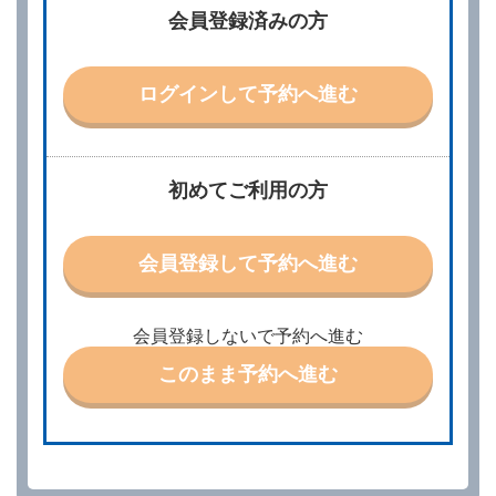
借受人は、レンタカーを借りるにあたって、約款及び
会員登録済みの方
別に定める料金表等に同意のうえ、別に定める方法に
より、借受開始日時、借受場所、借受期間、返還場
所、運転者、チャイルドシート等付属品の要否、その
他の借受条件（以下「借受条件」といいます。）を明
ログインして予約へ進む
示して予約の申込みを行うことができます。なお、当
社は、電話連絡並びに電子メールによる予約に応じま
すが、予約内容と実際に相違があった場合でも当社は
責任を負わないものとします。
当社は、借受人から予約の申込みがあったときは、原
初めてご利用の方
則として、当社の保有するレンタカーの範囲内で予約
に応ずるものとします。この場合、借受人は、当社が
特に認める場合を除き、別に定める予約申込金を支払
会員登録して予約へ進む
うものとします。
第３条（予約の変更）
借受人は、前条第１項の借受条件を変更しようとする
会員登録しないで予約へ進む
ときは、あらかじめ当社の承諾を受けなければならな
いものとします。
このまま予約へ進む
第４条（予約の取消し等）
借受人は、別に定める方法により予約を取り消すこと
ができます。
借受人が、借受人の都合により予約した借受開始時刻
を１時間以上経過してもレンタカー貸渡契約（以下