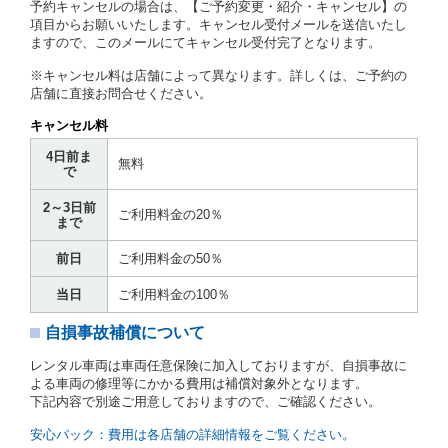
予約キャンセルの場合は、【ご予約変更・紹介・キャンセル】の
第７条（貸渡契約の締結）
項目からお願いいたします。キャンセル受付メールを送信いたし
ますので、このメールにてキャンセル受付完了となります。
借受人は第２条第１項に定める借受条件を明示し、当
社はこの約款、料金表等により貸渡条件を明示して、
※キャンセル料は店舗によって異なります。詳しくは、ご予約の
貸渡契約を締結するものとします。ただし、貸し渡す
店舗に直接お問合せください。
ことができるレンタカーがない場合又は借受人若しく
は運転者が第８条第１項若しくは第２項各号のいずれ
キャンセル料
かに該当する場合を除きます。
4日前ま
貸渡契約を締結した場合、借受人は当社に第１0条第
無料
で
１項に定める貸渡料金を支払うものとします。
運転者は、貸渡契約の締結にあたり、約款及び細則で
2～3日前
運転者の義務と定められた事項を遵守するものとしま
ご利用料金の20％
まで
す。
当社は、監督官庁の基本通達（注１）に基づき、貸渡
前日
ご利用料金の50％
簿(貸渡原票)及び第１３条第１項に規定する貸渡証に
運転者の氏名、住所、運転免許の種類及び運転免許証
当日
ご利用料金の100％
（注２）の番号を記載し、又は運転者の運転免許証の
写しを添付するため、貸渡契約の締結にあたり、借受
自損事故補償について
人に対し、借受人の指定する運転者（以下「運転者」
といいます。）の運転免許証の提示を求めるほか、そ
レンタル車両は車両任意保険に加入しておりますが、自損事故に
の写しの提出を求めることがあります。この場合、借
よる車両の修理等にかかる費用は補償対象外となります。
受人は、自己が運転者であるときは自己の運転免許証
下記内容で別途ご用意しておりますので、ご確認ください。
を提示し、
借受人と運転者が異なるときはその運転者
の運転免許証を提示
するものとします。
安心パック：費用は各店舗の詳細情報をご覧ください。