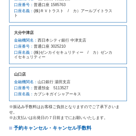
お、代替レンタカーの貸渡料金が予約された車種クラ
口座番号：
普通口座 1585763
スの貸渡料金より高くなるときは、予約した車種クラ
口座名義：
(株)ＲＶトラスト / カ）アールブイトラス
スの貸渡料金によるものとし、予約された車種クラス
ト
の貸渡料金より低くなるときは、当該代替レンタカー
の車種クラスの貸渡料金によるものとします。
借受人は、第１項の代替レンタカーの貸渡しの申入れ
大分中津店
を拒絶し、予約を取り消すことができるものとしま
金融機関名：
西日本シティ銀行 中津支店
す。
口座番号：
普通口座 3025210
前項の場合、第１項の貸渡しをすることができない原
口座名義：
(株)ゼンカイセキュリティー / カ）ゼンカ
因が、当社の責に帰する事由によるときには第４条第
イセキュリティー
４項の予約の取消しとして取り扱い、当社は受領済の
予約申込金を返還するものとします。
第３項の場合、第１項の貸渡しをすることができない
山口店
原因が、当社の責に帰さない事由による時には第４条
第５項の予約の取消しとして取り扱い、当社は受領済
金融機関名：
山口銀行 湯田支店
の予約申込金を返還するものとします。
口座番号：
普通預金 5113527
口座名義：
カブシキガイシャアーキス
第６条（免責）
当社及び借受人は、予約が取り消され、又は貸渡契約
※振込み手数料はお客様ご負担となりますのでご了承下さいま
が締結されなかったことについて、第４条及び第５条
せ。
に定める場合を除き、相互に何らの請求をしないもの
※お支払いは出発日の７日前までにお願いいたします。
とします。
予約キャンセル・キャンセル手数料
第３章／貸 渡 し