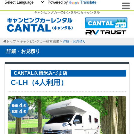
Powered by
Translate
キャンピングカーのレンタルならキャンタル
トップ
キャンピングカー検索結果
詳細・お見積り
詳細・お見積り
CANTAL久留米みづま店
C-LH（4人利用）