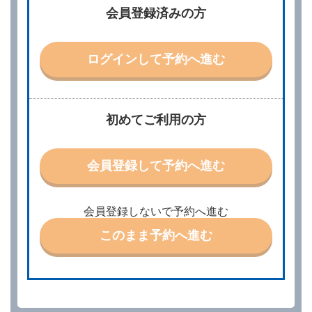
借受人は、レンタカーを借りるにあたって、約款及び
会員登録済みの方
別に定める料金表等に同意のうえ、別に定める方法に
より、借受開始日時、借受場所、借受期間、返還場
所、運転者、チャイルドシート等付属品の要否、その
他の借受条件（以下「借受条件」といいます。）を明
ログインして予約へ進む
示して予約の申込みを行うことができます。なお、当
社は、電話連絡並びに電子メールによる予約に応じま
すが、予約内容と実際に相違があった場合でも当社は
責任を負わないものとします。
当社は、借受人から予約の申込みがあったときは、原
初めてご利用の方
則として、当社の保有するレンタカーの範囲内で予約
に応ずるものとします。この場合、借受人は、当社が
特に認める場合を除き、別に定める予約申込金を支払
会員登録して予約へ進む
うものとします。
第３条（予約の変更）
借受人は、前条第１項の借受条件を変更しようとする
会員登録しないで予約へ進む
ときは、あらかじめ当社の承諾を受けなければならな
いものとします。
このまま予約へ進む
第４条（予約の取消し等）
借受人は、別に定める方法により予約を取り消すこと
ができます。
借受人が、借受人の都合により予約した借受開始時刻
を１時間以上経過してもレンタカー貸渡契約（以下