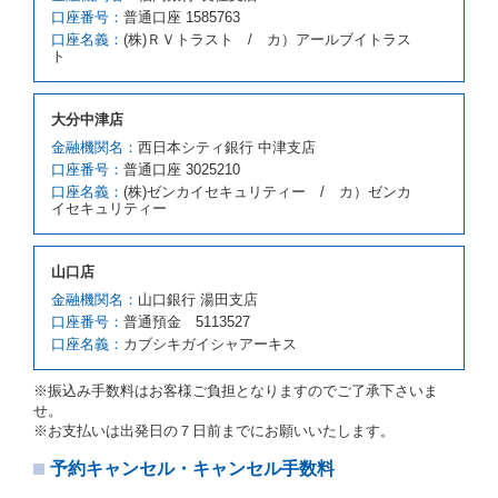
お、代替レンタカーの貸渡料金が予約された車種クラ
口座番号：
普通口座 1585763
スの貸渡料金より高くなるときは、予約した車種クラ
口座名義：
(株)ＲＶトラスト / カ）アールブイトラス
スの貸渡料金によるものとし、予約された車種クラス
ト
の貸渡料金より低くなるときは、当該代替レンタカー
の車種クラスの貸渡料金によるものとします。
借受人は、第１項の代替レンタカーの貸渡しの申入れ
大分中津店
を拒絶し、予約を取り消すことができるものとしま
金融機関名：
西日本シティ銀行 中津支店
す。
口座番号：
普通口座 3025210
前項の場合、第１項の貸渡しをすることができない原
口座名義：
(株)ゼンカイセキュリティー / カ）ゼンカ
因が、当社の責に帰する事由によるときには第４条第
イセキュリティー
４項の予約の取消しとして取り扱い、当社は受領済の
予約申込金を返還するものとします。
第３項の場合、第１項の貸渡しをすることができない
山口店
原因が、当社の責に帰さない事由による時には第４条
第５項の予約の取消しとして取り扱い、当社は受領済
金融機関名：
山口銀行 湯田支店
の予約申込金を返還するものとします。
口座番号：
普通預金 5113527
口座名義：
カブシキガイシャアーキス
第６条（免責）
当社及び借受人は、予約が取り消され、又は貸渡契約
※振込み手数料はお客様ご負担となりますのでご了承下さいま
が締結されなかったことについて、第４条及び第５条
せ。
に定める場合を除き、相互に何らの請求をしないもの
※お支払いは出発日の７日前までにお願いいたします。
とします。
予約キャンセル・キャンセル手数料
第３章／貸 渡 し