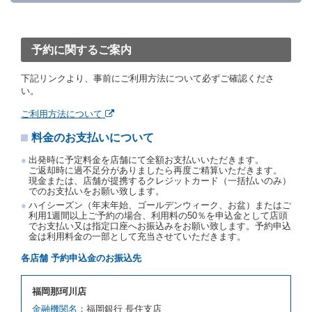
「貸渡契約」といいます。）締結手続きに着手しなか
ったときは、予約が取り消されたものとします。
前２項の場合、借受人は、別に定めるところにより予
約取消手数料を当社に支払うものとし、当社は、この
予約に関するご案内
予約取消手数料の支払いがあったときは、受領済の予
約申込金を借受人に返還するものとします。
下記リンクより、事前にご利用方法について必ずご確認くださ
当社の都合により、予約が取り消されたとき、又は貸
い。
渡契約が締結されなかったときは、当社は受領済の予
約申込金を返還するものとします。
ご利用方法について
事故、盗難、不返還、リコール、天災その他の借受人
料金のお支払いについて
若しくは当社のいずれの責にもよらない事由により貸
渡契約が締結されなかったときは、予約は取り消され
出発時に予定料金を店舗にて全額お支払いいただきます。
たものとします。この場合、当社は受領済の予約申込
ご返却時に過不足分がありましたら再度ご精算いただきます。
金を返還するものとします。
現金または、店舗が提携するクレジットカード（一括払いのみ）
でのお支払いをお願い致します。
第５条（代替レンタカー）
ハイシーズン（年末年始、ゴールデンウィーク、お盆）またはご
当社は、借受人から予約のあった車種クラスのレンタ
利用1週間以上ご予約の場合、利用料の50％を申込金として店頭
でお支払い又は指定口座へお振込みをお願い致します。予約申込
カーを貸し渡すことができないときは、予約と異なる
金は利用料金の一部として充当させていただきます。
車種クラスのレンタカー（以下「代替レンタカー」と
いいます。）の貸渡しを申し入れることができるもの
各店舗 予約申込金のお振込先
とします。
借受人が前項の申入れを承諾したときは、当社は車種
福岡那珂川店
クラスを除き予約時と同一の借受条件でレンタカー提
携先の代替レンタカーを貸し渡すものとします。な
金融機関名：
福岡銀行 長住支店