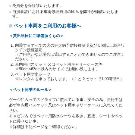
注１）監督官庁の基本通達とは、国土交通省自動車
免責分を保証致いたします。
交通局長通達「レンタカーに関する基本通達」（自
自損事故における車両修理費用の50％を弊社が補償いたしま
旅第138号 平成7年6月13日）の２．(10)及び(11)の
す。
ことをいいます。
注２）運転免許証とは、道路交通法第９２条に規定
ペット車両をご利用のお客様へ
される運転免許証のうち、道路交通法施行規則第１
９条別記様式第１４の書式の運転免許証をいいま
＜貸出当日にご準備頂くもの＞
す。
同乗するすべての犬の狂犬病予防接種証明及び５種以上混合ワ
当社は、貸渡契約の締結にあたり、借受人及び運転者
クチン接種証明
に対し、運転免許証のほかに本人確認ができる書類の
（ご用意がない場合は貸出することができませんのでご注意く
提示を求め、及び提出された書類の写しをとることが
ださい。）
あります。
車内用バスケット 又はペット用キャリーケース等
当社は、貸渡契約の締結にあたり、借受期間中に借受
※90cm×63cm以内のサイズでお願い致します。
人及び運転者と連絡するための携帯電話番号等の告知
ペット用防水シーツ
※レンタルも承っております。（１と２セットで1,000円/日）
を求めます。
当社は、貸渡契約の締結にあたり、借受人に対し、ク
＜ペット同乗のルール＞
レジットカード若しくは現金による支払いを求め、又
はその他の支払方法を指定することがあります。
ゲージに入ってのドライブに慣れている事。安全の為、走行中は
借受人は契約後の借受期間の延長はできないものとし
必ず車内用バスケット又はペット用キャリーケースに入れてくだ
ます。
さい。
当社は、借受人又は運転者が前3項に従わない場合
キャビン内ではペット用防水シーツを敷き、直接、シートやベッ
は、貸渡契約の締結を拒絶するとともに、予約を取消
トに乗せない事。
すことができるものとします。なお、この場合の予約
※詳細は下記ページをご確認ください。
申込金等の扱いについては、第4条第5項を適用するも