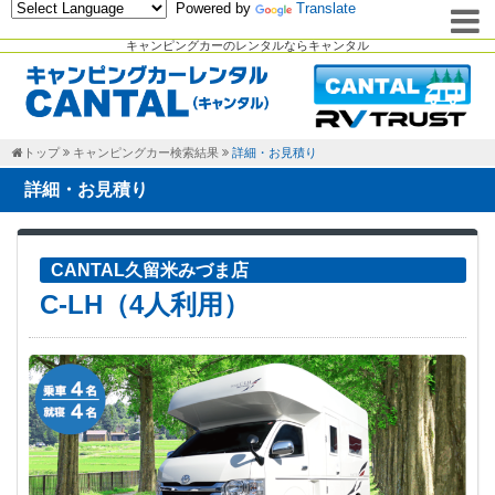
Powered by
Translate
キャンピングカーのレンタルならキャンタル
トップ
キャンピングカー検索結果
詳細・お見積り
詳細・お見積り
CANTAL久留米みづま店
C-LH（4人利用）