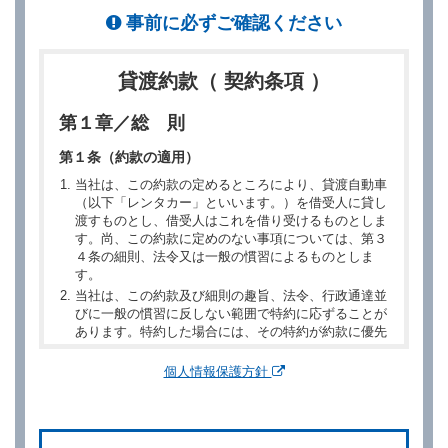
事前に必ずご確認ください
貸渡約款（ 契約条項 ）
第１章／総 則
第１条（約款の適用）
当社は、この約款の定めるところにより、貸渡自動車
（以下「レンタカー」といいます。）を借受人に貸し
渡すものとし、借受人はこれを借り受けるものとしま
す。尚、この約款に定めのない事項については、第３
４条の細則、法令又は一般の慣習によるものとしま
す。
当社は、この約款及び細則の趣旨、法令、行政通達並
びに一般の慣習に反しない範囲で特約に応ずることが
あります。特約した場合には、その特約が約款に優先
するものとします。
個人情報保護方針
第２章／予 約
第２条（予約の申込み）