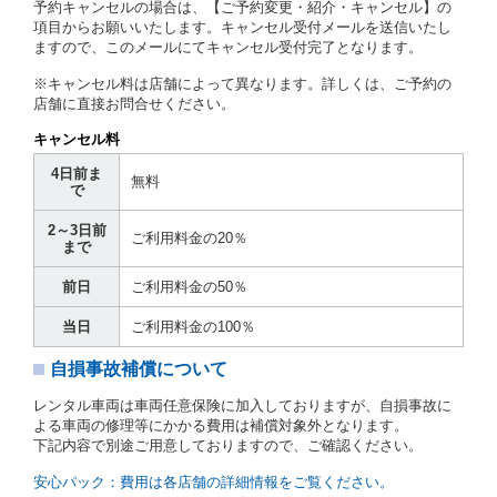
予約キャンセルの場合は、【ご予約変更・紹介・キャンセル】の
第７条（貸渡契約の締結）
項目からお願いいたします。キャンセル受付メールを送信いたし
ますので、このメールにてキャンセル受付完了となります。
借受人は第２条第１項に定める借受条件を明示し、当
社はこの約款、料金表等により貸渡条件を明示して、
※キャンセル料は店舗によって異なります。詳しくは、ご予約の
貸渡契約を締結するものとします。ただし、貸し渡す
店舗に直接お問合せください。
ことができるレンタカーがない場合又は借受人若しく
は運転者が第８条第１項若しくは第２項各号のいずれ
キャンセル料
かに該当する場合を除きます。
4日前ま
貸渡契約を締結した場合、借受人は当社に第１0条第
無料
で
１項に定める貸渡料金を支払うものとします。
運転者は、貸渡契約の締結にあたり、約款及び細則で
2～3日前
運転者の義務と定められた事項を遵守するものとしま
ご利用料金の20％
まで
す。
当社は、監督官庁の基本通達（注１）に基づき、貸渡
前日
ご利用料金の50％
簿(貸渡原票)及び第１３条第１項に規定する貸渡証に
運転者の氏名、住所、運転免許の種類及び運転免許証
当日
ご利用料金の100％
（注２）の番号を記載し、又は運転者の運転免許証の
写しを添付するため、貸渡契約の締結にあたり、借受
自損事故補償について
人に対し、借受人の指定する運転者（以下「運転者」
といいます。）の運転免許証の提示を求めるほか、そ
レンタル車両は車両任意保険に加入しておりますが、自損事故に
の写しの提出を求めることがあります。この場合、借
よる車両の修理等にかかる費用は補償対象外となります。
受人は、自己が運転者であるときは自己の運転免許証
下記内容で別途ご用意しておりますので、ご確認ください。
を提示し、
借受人と運転者が異なるときはその運転者
の運転免許証を提示
するものとします。
安心パック：費用は各店舗の詳細情報をご覧ください。