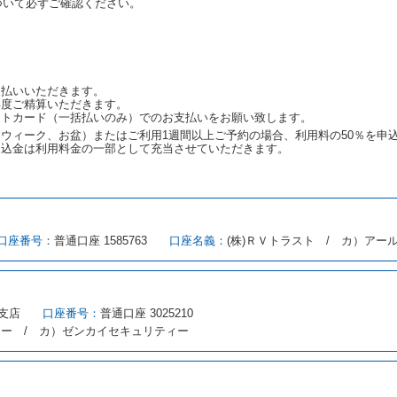
ついて必ずご確認ください。
ンタカーの貸渡しの申入れを拒絶し、予約を取り消すことができるものとしま
しをすることができない原因が、当社の責に帰する事由によるときには第４条
約申込金を返還するものとします。
渡しをすることができない原因が、当社の責に帰さない事由による時には第４
予約申込金を返還するものとします。
支払いいただきます。
再度ご精算いただきます。
ットカード（一括払いのみ）でのお支払いをお願い致します。
取り消され、又は貸渡契約が締結されなかったことについて、第４条及び第５
ウィーク、お盆）またはご利用1週間以上ご予約の場合、利用料の50％を申
します。
申込金は利用料金の一部として充当させていただきます。
める借受条件を明示し、当社はこの約款、料金表等により貸渡条件を明示して
口座番号：
普通口座 1585763
口座名義：
(株)ＲＶトラスト / カ）アー
とができるレンタカーがない場合又は借受人若しくは運転者が第８条第１項若
借受人は当社に第１0条第１項に定める貸渡料金を支払うものとします。
にあたり、約款及び細則で運転者の義務と定められた事項を遵守するものとし
支店
口座番号：
普通口座 3025210
（注１）に基づき、貸渡簿(貸渡原票)及び第１３条第１項に規定する貸渡証
ィー / カ）ゼンカイセキュリティー
注２）の番号を記載し、又は運転者の運転免許証の写しを添付するため、貸渡
転者（以下「運転者」といいます。）の運転免許証の提示を求めるほか、その
、自己が運転者であるときは自己の運転免許証を提示し、
借受人と運転者が異
す。