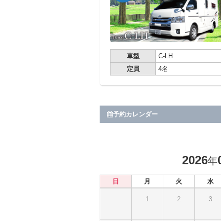
車型
C-LH
定員
4名
予約カレンダー
2026
年
日
月
火
水
1
2
3