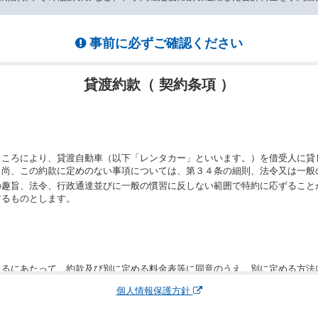
事前に必ずご確認ください
貸渡約款（ 契約条項 ）
ところにより、貸渡自動車（以下「レンタカー」といいます。）を借受人に貸
。尚、この約款に定めのない事項については、第３４条の細則、法令又は一般
の趣旨、法令、行政通達並びに一般の慣習に反しない範囲で特約に応ずること
するものとします。
りるにあたって、約款及び別に定める料金表等に同意のうえ、別に定める方法
運転者、チャイルドシート等付属品の要否、その他の借受条件（以下「借受条
個人情報保護方針
できます。なお、当社は、電話連絡並びに電子メールによる予約に応じますが
わないものとします。