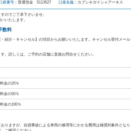
とは、国土交通省自動車交通局長通達「レンタカーに関する基本通達」（自旅第1
口座番号：
普通預金 5113527
口座名義：
カブシキガイシャアーキス
をいいます。
路交通法第９２条に規定される運転免許証のうち、道路交通法施行規則第１
ますのでご了承下さいませ。
願いいたします。
あたり、借受人及び運転者に対し、運転免許証のほかに本人確認ができる書類
ります。
手数料
あたり、借受期間中に借受人及び運転者と連絡するための携帯電話番号等の告
更・紹介・キャンセル】の項目からお願いいたします。キャンセル受付メール
あたり、借受人に対し、クレジットカード若しくは現金による支払いを求め、
の延長はできないものとします。
ます。詳しくは、ご予約の店舗に直接お問合せください。
が前3項に従わない場合は、貸渡契約の締結を拒絶するとともに、予約を取消
等の扱いについては、第4条第5項を適用するものとします。
絶）
号のいずれかに該当するときは、貸渡契約を締結することができないものとし
料金の20％
運転に必要な運転免許証を有していないとき、又は運転免許証の提示をせず、
免許証の写しの提出に同意しないとき。 ② 酒気を帯びていると認められる
料金の50％
ナー、危険ドラッグ等による中毒症状等を呈していると認められるとき。
いにもかかわらず６才未満の幼児を同乗させるとき。
料金の100％
定暴力団関係団体の構成員若しくは関係者又はその他の反社会的組織に属して
当社の従業員その他の関係者に対して暴力的行為を行い、若しくは合理的範囲
いたとき。
ておりますが、自損事故による車両の修理等にかかる費用は補償対象外となり
計若しくは威力を用いて当社の信用をき損し、又は業務を妨害したとき。
で、ご確認ください。