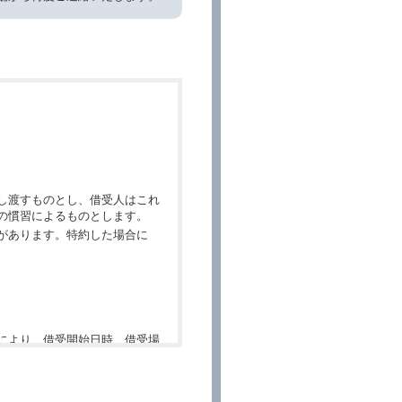
し渡すものとし、借受人はこれ
の慣習によるものとします。
があります。特約した場合に
により、借受開始日時、借受場
件」といいます。）を明示して
、予約内容と実際に相違があっ