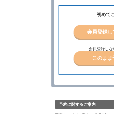
当社は、借受人から予約の
場合、借受人は、当社が特
第３条（予約の変更）
初めて
借受人は、前条第１項の借
第４条（予約の取消し等）
会員登録し
借受人は、別に定める方法
借受人が、借受人の都合に
結手続きに着手しなかった
会員登録しな
前２項の場合、借受人は、
ったときは、受領済の予約
このまま
当社の都合により、予約が
ます。
事故、盗難、不返還、リコ
きは、予約は取り消された
第５条（代替レンタカー）
当社は、借受人から予約の
下「代替レンタカー」とい
借受人が前項の申入れを承
渡すものとします。なお、
予約に関するご案内
渡料金によるものとし、予
とします。