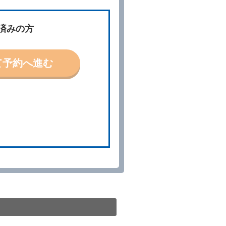
約に応ずるものとします。この
済みの方
ないものとします。
て予約へ進む
「貸渡契約」といいます。）締
の予約取消手数料の支払いがあ
予約申込金を返還するものとし
貸渡契約が締結されなかったと
。
る車種クラスのレンタカー（以
提携先の代替レンタカーを貸し
きは、予約した車種クラスの貸
種クラスの貸渡料金によるもの