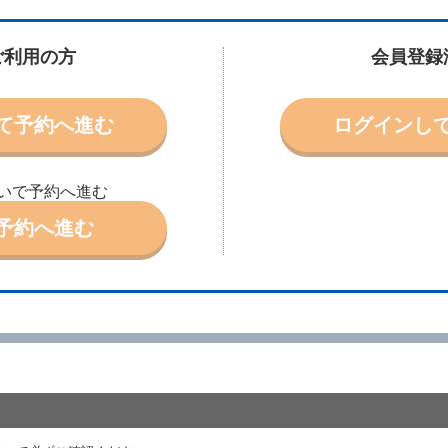
申込みがあったときは、原則として、当社の保有するレンタカーの範囲内で予
に認める場合を除き、別に定める予約申込金を支払うものとします。
ご利用の方
会員登録
受条件を変更しようとするときは、あらかじめ当社の承諾を受けなければなら
て予約へ進む
ログインし
により予約を取り消すことができます。
より予約した借受開始時刻を１時間以上経過してもレンタカー貸渡契約（以下
ときは、予約が取り消されたものとします。
いで予約へ進む
別に定めるところにより予約取消手数料を当社に支払うものとし、当社は、こ
申込金を借受人に返還するものとします。
予約へ進む
取り消されたとき、又は貸渡契約が締結されなかったときは、当社は受領済の
ール、天災その他の借受人若しくは当社のいずれの責にもよらない事由により
ものとします。この場合、当社は受領済の予約申込金を返還するものとします
あった車種クラスのレンタカーを貸し渡すことができないときは、予約と異な
います。）の貸渡しを申し入れることができるものとします。
諾したときは、当社は車種クラスを除き予約時と同一の借受条件でレンタカー
代替レンタカーの貸渡料金が予約された車種クラスの貸渡料金より高くなると
約された車種クラスの貸渡料金より低くなるときは、当該代替レンタカーの車