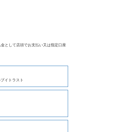
す。
第４項の予約の取消しとして取
条第５項の予約の取消しとして
条に定める場合を除き、相互に
込金として店頭でお支払い又は指定口座
、貸渡契約を締結するものとし
ルブイトラスト
しくは第２項各号のいずれかに
ます。
に運転者の氏名、住所、運転免
契約の締結にあたり、借受人に
写しの提出を求めることがあり
なるときはその運転者の運転免