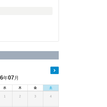
26
07
年
月
水
木
金
土
1
2
3
4