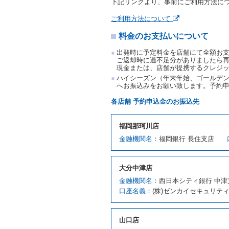
下記リンクより、事前にご利用方法に
借受人は、第１項の代替レ
前項の場合、第１項の貸渡
ご利用方法について
り扱い、当社は受領済の予
料金のお支払いについて
第３項の場合、第１項の貸
取り扱い、当社は受領済の
出発時に予定料金を店舗にて全額お
第６条（免責）
ご返却時に過不足分がありましたら
現金または、店舗が提携するクレジ
当社及び借受人は、予約が
ハイシーズン（年末年始、ゴールデン
何らの請求をしないものと
へお振込みをお願い致します。予約
第３章／貸 渡 し
各店舗 予約申込金のお振込先
第７条（貸渡契約の締結）
福岡那珂川店
借受人は第２条第１項に定
金融機関名：
福岡銀行 長住支店
ます。ただし、貸し渡すこ
該当する場合を除きます。
貸渡契約を締結した場合、
大分中津店
運転者は、貸渡契約の締結
金融機関名：
西日本シティ銀行 中津
当社は、監督官庁の基本通達
口座名義：
(株)ゼンカイセキュリテ
許の種類及び運転免許証（
対し、借受人の指定する運
ます。この場合、借受人は
山口店
許証を提示
するものとしま