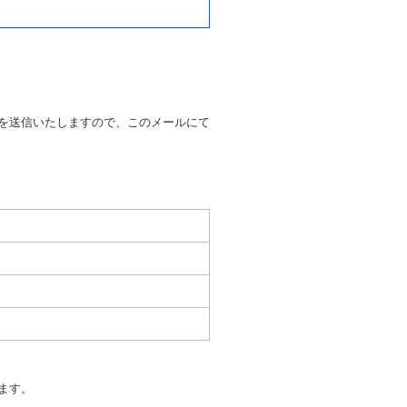
38号 平成7年6月13日）の
９条別記様式第１４の書式の運
の提示を求め、及び提出された
知を求めます。
を送信いたしますので、このメールにて
又はその他の支払方法を指定す
すことができるものとします。
ます。
もしくは当社が求めたにもかか
とき。
いる者であると認められると
を超える負担を要求し、又は暴
ます。