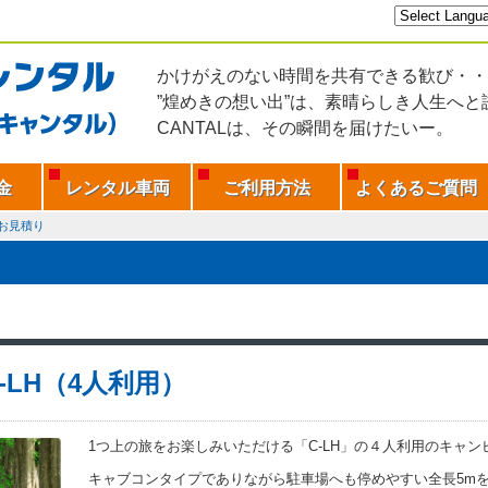
かけがえのない時間を共有できる歓び・・
”煌めきの想い出”は、素晴らしき人生へと
CANTALは、その瞬間を届けたいー。
金
レンタル車両
ご利用方法
よくあるご質問
お見積り
-LH（4人利用）
1つ上の旅をお楽しみいただける「C-LH」の４人利用のキャ
キャブコンタイプでありながら駐車場へも停めやすい全長5m