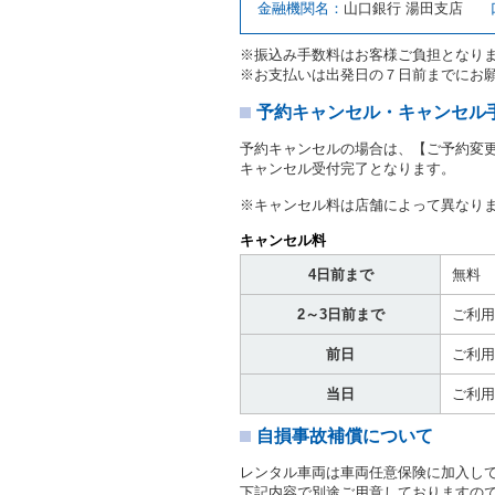
注１）監督官庁の基本通達
金融機関名：
山口銀行 湯田支店
２．(10)及び(11)のこと
注２）運転免許証とは、道
※振込み手数料はお客様ご負担となり
転免許証をいいます。
※お支払いは出発日の７日前までにお
当社は、貸渡契約の締結に
書類の写しをとることがあ
予約キャンセル・キャンセル
当社は、貸渡契約の締結に
予約キャンセルの場合は、【ご予約変
当社は、貸渡契約の締結に
キャンセル受付完了となります。
ることがあります。
借受人は契約後の借受期間
※キャンセル料は店舗によって異なり
当社は、借受人又は運転者
なお、この場合の予約申込金
キャンセル料
第８条（貸渡契約の締結の拒
4日前まで
無料
借受人（運転者）が次の各
2～3日前まで
ご利用
① 貸し渡すレンタカーの
わらず、その運転者の運転
前日
ご利用
③ 麻薬、覚せい剤、シン
④ チャイルドシートがな
当日
ご利用
⑤ 指定暴力団若しくは指
き。
自損事故補償について
⑥ 当社との取引に関し、
力的行為若しくは言辞を用
レンタル車両は車両任意保険に加入し
⑦ 風説を流布し、又は偽
下記内容で別途ご用意しておりますの