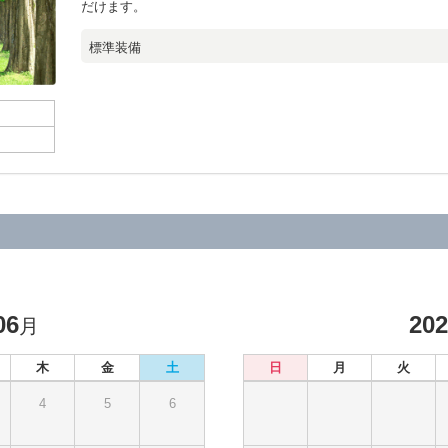
だけます。
標準装備
06
20
月
木
金
土
日
月
火
4
5
6