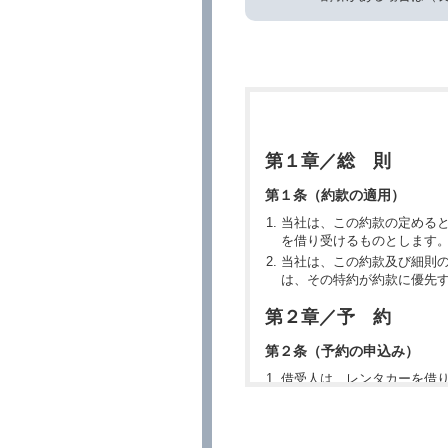
第１章／総 則
第１条（約款の適用）
当社は、この約款の定める
を借り受けるものとします
当社は、この約款及び細則
は、その特約が約款に優先
第２章／予 約
第２条（予約の申込み）
借受人は、レンタカーを借
所、借受期間、返還場所、
予約の申込みを行うことが
た場合でも当社は責任を負