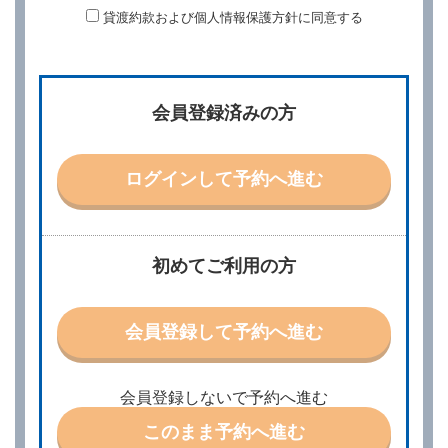
貸渡約款および個人情報保護方針に同意する
第２条（予約の申込み）
借受人は、レンタカーを借りるにあたって、約款及び
別に定める料金表等に同意のうえ、別に定める方法に
より、借受開始日時、借受場所、借受期間、返還場
所、運転者、チャイルドシート等付属品の要否、その
会員登録済みの方
他の借受条件（以下「借受条件」といいます。）を明
示して予約の申込みを行うことができます。なお、当
社は、電話連絡並びに電子メールによる予約に応じま
すが、予約内容と実際に相違があった場合でも当社は
ログインして予約へ進む
責任を負わないものとします。
当社は、借受人から予約の申込みがあったときは、原
則として、当社の保有するレンタカーの範囲内で予約
に応ずるものとします。この場合、借受人は、当社が
初めてご利用の方
特に認める場合を除き、別に定める予約申込金を支払
うものとします。
第３条（予約の変更）
会員登録して予約へ進む
借受人は、前条第１項の借受条件を変更しようとする
ときは、あらかじめ当社の承諾を受けなければならな
いものとします。
会員登録しないで予約へ進む
第４条（予約の取消し等）
このまま予約へ進む
借受人は、別に定める方法により予約を取り消すこと