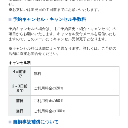
せ。
第３章／貸 渡 し
※お支払いは出発日の７日前までにお願いいたします。
予約キャンセル・キャンセル手数料
第７条（貸渡契約の締結）
借受人は第２条第１項に定める借受条件を明示し、当
予約キャンセルの場合は、【ご予約変更・紹介・キャンセル】の
社はこの約款、料金表等により貸渡条件を明示して、
項目からお願いいたします。キャンセル受付メールを送信いたし
貸渡契約を締結するものとします。ただし、貸し渡す
ますので、このメールにてキャンセル受付完了となります。
ことができるレンタカーがない場合又は借受人若しく
は運転者が第８条第１項若しくは第２項各号のいずれ
※キャンセル料は店舗によって異なります。詳しくは、ご予約の
かに該当する場合を除きます。
店舗に直接お問合せください。
貸渡契約を締結した場合、借受人は当社に第１0条第
キャンセル料
１項に定める貸渡料金を支払うものとします。
運転者は、貸渡契約の締結にあたり、約款及び細則で
4日前ま
無料
運転者の義務と定められた事項を遵守するものとしま
で
す。
2～3日前
当社は、監督官庁の基本通達（注１）に基づき、貸渡
ご利用料金の20％
まで
簿(貸渡原票)及び第１３条第１項に規定する貸渡証に
運転者の氏名、住所、運転免許の種類及び運転免許証
前日
ご利用料金の50％
（注２）の番号を記載し、又は運転者の運転免許証の
写しを添付するため、貸渡契約の締結にあたり、借受
当日
ご利用料金の100％
人に対し、借受人の指定する運転者（以下「運転者」
といいます。）の運転免許証の提示を求めるほか、そ
自損事故補償について
の写しの提出を求めることがあります。この場合、借
受人は、自己が運転者であるときは自己の運転免許証