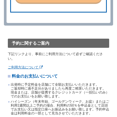
ができます。
借受人が、借受人の都合により予約した借受開始時刻
を１時間以上経過してもレンタカー貸渡契約（以下
「貸渡契約」といいます。）締結手続きに着手しなか
ったときは、予約が取り消されたものとします。
前２項の場合、借受人は、別に定めるところにより予
約取消手数料を当社に支払うものとし、当社は、この
予約取消手数料の支払いがあったときは、受領済の予
約申込金を借受人に返還するものとします。
予約に関するご案内
当社の都合により、予約が取り消されたとき、又は貸
渡契約が締結されなかったときは、当社は受領済の予
下記リンクより、事前にご利用方法について必ずご確認くださ
約申込金を返還するものとします。
い。
事故、盗難、不返還、リコール、天災その他の借受人
若しくは当社のいずれの責にもよらない事由により貸
ご利用方法について
渡契約が締結されなかったときは、予約は取り消され
たものとします。この場合、当社は受領済の予約申込
料金のお支払いについて
金を返還するものとします。
出発時に予定料金を店舗にて全額お支払いいただきます。
第５条（代替レンタカー）
ご返却時に過不足分がありましたら再度ご精算いただきます。
現金または、店舗が提携するクレジットカード（一括払いのみ）
当社は、借受人から予約のあった車種クラスのレンタ
でのお支払いをお願い致します。
カーを貸し渡すことができないときは、予約と異なる
ハイシーズン（年末年始、ゴールデンウィーク、お盆）またはご
車種クラスのレンタカー（以下「代替レンタカー」と
利用1週間以上ご予約の場合、利用料の50％を申込金として店頭
いいます。）の貸渡しを申し入れることができるもの
でお支払い又は指定口座へお振込みをお願い致します。予約申込
とします。
金は利用料金の一部として充当させていただきます。