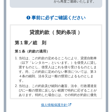
から再度ご連絡いたします。
事前に必ずご確認ください
貸渡約款（ 契約条項 ）
第１章／総 則
第１条（約款の適用）
当社は、この約款の定めるところにより、貸渡自動車
（以下「レンタカー」といいます。）を借受人に貸し
渡すものとし、借受人はこれを借り受けるものとしま
す。尚、この約款に定めのない事項については、第３
４条の細則、法令又は一般の慣習によるものとしま
す。
当社は、この約款及び細則の趣旨、法令、行政通達並
びに一般の慣習に反しない範囲で特約に応ずることが
あります。特約した場合には、その特約が約款に優先
するものとします。
個人情報保護方針
第２章／予 約