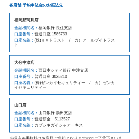
借受人が前項の申入れを承諾したときは、当社は車種
各店舗 予約申込金のお振込先
クラスを除き予約時と同一の借受条件でレンタカー提
携先の代替レンタカーを貸し渡すものとします。な
お、代替レンタカーの貸渡料金が予約された車種クラ
福岡那珂川店
スの貸渡料金より高くなるときは、予約した車種クラ
金融機関名：
福岡銀行 長住支店
スの貸渡料金によるものとし、予約された車種クラス
口座番号：
の貸渡料金より低くなるときは、当該代替レンタカー
普通口座 1585763
の車種クラスの貸渡料金によるものとします。
口座名義：
(株)ＲＶトラスト / カ）アールブイトラス
ト
借受人は、第１項の代替レンタカーの貸渡しの申入れ
を拒絶し、予約を取り消すことができるものとしま
す。
大分中津店
前項の場合、第１項の貸渡しをすることができない原
因が、当社の責に帰する事由によるときには第４条第
金融機関名：
西日本シティ銀行 中津支店
４項の予約の取消しとして取り扱い、当社は受領済の
口座番号：
普通口座 3025210
予約申込金を返還するものとします。
口座名義：
(株)ゼンカイセキュリティー / カ）ゼンカ
第３項の場合、第１項の貸渡しをすることができない
イセキュリティー
原因が、当社の責に帰さない事由による時には第４条
第５項の予約の取消しとして取り扱い、当社は受領済
の予約申込金を返還するものとします。
山口店
第６条（免責）
金融機関名：
山口銀行 湯田支店
口座番号：
普通預金 5113527
当社及び借受人は、予約が取り消され、又は貸渡契約
口座名義：
カブシキガイシャアーキス
が締結されなかったことについて、第４条及び第５条
に定める場合を除き、相互に何らの請求をしないもの
とします。
※振込み手数料はお客様ご負担となりますのでご了承下さいま