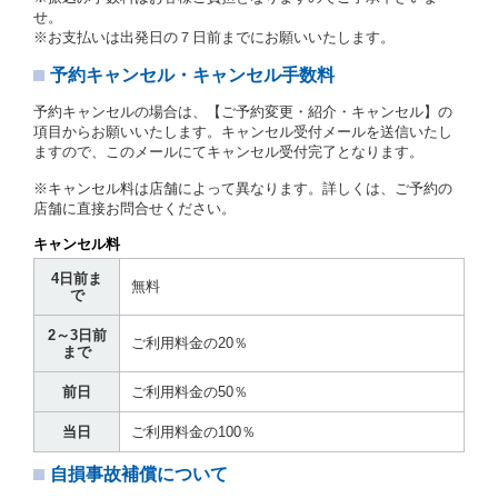
せ。
第３章／貸 渡 し
※お支払いは出発日の７日前までにお願いいたします。
予約キャンセル・キャンセル手数料
第７条（貸渡契約の締結）
借受人は第２条第１項に定める借受条件を明示し、当
予約キャンセルの場合は、【ご予約変更・紹介・キャンセル】の
社はこの約款、料金表等により貸渡条件を明示して、
項目からお願いいたします。キャンセル受付メールを送信いたし
貸渡契約を締結するものとします。ただし、貸し渡す
ますので、このメールにてキャンセル受付完了となります。
ことができるレンタカーがない場合又は借受人若しく
は運転者が第８条第１項若しくは第２項各号のいずれ
※キャンセル料は店舗によって異なります。詳しくは、ご予約の
かに該当する場合を除きます。
店舗に直接お問合せください。
貸渡契約を締結した場合、借受人は当社に第１0条第
キャンセル料
１項に定める貸渡料金を支払うものとします。
運転者は、貸渡契約の締結にあたり、約款及び細則で
4日前ま
無料
運転者の義務と定められた事項を遵守するものとしま
で
す。
2～3日前
当社は、監督官庁の基本通達（注１）に基づき、貸渡
ご利用料金の20％
まで
簿(貸渡原票)及び第１３条第１項に規定する貸渡証に
運転者の氏名、住所、運転免許の種類及び運転免許証
前日
ご利用料金の50％
（注２）の番号を記載し、又は運転者の運転免許証の
写しを添付するため、貸渡契約の締結にあたり、借受
当日
ご利用料金の100％
人に対し、借受人の指定する運転者（以下「運転者」
といいます。）の運転免許証の提示を求めるほか、そ
自損事故補償について
の写しの提出を求めることがあります。この場合、借
受人は、自己が運転者であるときは自己の運転免許証