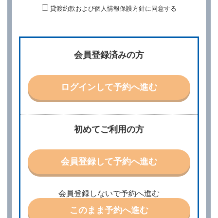
貸渡約款および個人情報保護方針に同意する
第２条（予約の申込み）
借受人は、レンタカーを借りるにあたって、約款及び
別に定める料金表等に同意のうえ、別に定める方法に
より、借受開始日時、借受場所、借受期間、返還場
所、運転者、チャイルドシート等付属品の要否、その
会員登録済みの方
他の借受条件（以下「借受条件」といいます。）を明
示して予約の申込みを行うことができます。なお、当
社は、電話連絡並びに電子メールによる予約に応じま
すが、予約内容と実際に相違があった場合でも当社は
ログインして予約へ進む
責任を負わないものとします。
当社は、借受人から予約の申込みがあったときは、原
則として、当社の保有するレンタカーの範囲内で予約
に応ずるものとします。この場合、借受人は、当社が
初めてご利用の方
特に認める場合を除き、別に定める予約申込金を支払
うものとします。
第３条（予約の変更）
会員登録して予約へ進む
借受人は、前条第１項の借受条件を変更しようとする
ときは、あらかじめ当社の承諾を受けなければならな
いものとします。
会員登録しないで予約へ進む
第４条（予約の取消し等）
このまま予約へ進む
借受人は、別に定める方法により予約を取り消すこと