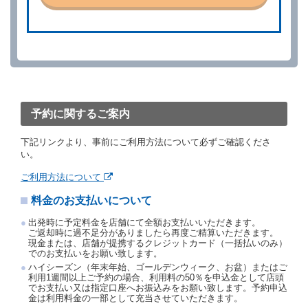
ができます。
借受人が、借受人の都合により予約した借受開始時刻
を１時間以上経過してもレンタカー貸渡契約（以下
「貸渡契約」といいます。）締結手続きに着手しなか
ったときは、予約が取り消されたものとします。
前２項の場合、借受人は、別に定めるところにより予
約取消手数料を当社に支払うものとし、当社は、この
予約取消手数料の支払いがあったときは、受領済の予
約申込金を借受人に返還するものとします。
予約に関するご案内
当社の都合により、予約が取り消されたとき、又は貸
渡契約が締結されなかったときは、当社は受領済の予
下記リンクより、事前にご利用方法について必ずご確認くださ
約申込金を返還するものとします。
い。
事故、盗難、不返還、リコール、天災その他の借受人
若しくは当社のいずれの責にもよらない事由により貸
ご利用方法について
渡契約が締結されなかったときは、予約は取り消され
たものとします。この場合、当社は受領済の予約申込
料金のお支払いについて
金を返還するものとします。
出発時に予定料金を店舗にて全額お支払いいただきます。
第５条（代替レンタカー）
ご返却時に過不足分がありましたら再度ご精算いただきます。
現金または、店舗が提携するクレジットカード（一括払いのみ）
当社は、借受人から予約のあった車種クラスのレンタ
でのお支払いをお願い致します。
カーを貸し渡すことができないときは、予約と異なる
ハイシーズン（年末年始、ゴールデンウィーク、お盆）またはご
車種クラスのレンタカー（以下「代替レンタカー」と
利用1週間以上ご予約の場合、利用料の50％を申込金として店頭
いいます。）の貸渡しを申し入れることができるもの
でお支払い又は指定口座へお振込みをお願い致します。予約申込
とします。
金は利用料金の一部として充当させていただきます。