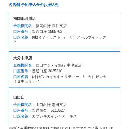
借受人が前項の申入れを承諾したときは、当社は車種
各店舗 予約申込金のお振込先
クラスを除き予約時と同一の借受条件でレンタカー提
携先の代替レンタカーを貸し渡すものとします。な
お、代替レンタカーの貸渡料金が予約された車種クラ
福岡那珂川店
スの貸渡料金より高くなるときは、予約した車種クラ
金融機関名：
福岡銀行 長住支店
スの貸渡料金によるものとし、予約された車種クラス
口座番号：
の貸渡料金より低くなるときは、当該代替レンタカー
普通口座 1585763
の車種クラスの貸渡料金によるものとします。
口座名義：
(株)ＲＶトラスト / カ）アールブイトラス
ト
借受人は、第１項の代替レンタカーの貸渡しの申入れ
を拒絶し、予約を取り消すことができるものとしま
す。
大分中津店
前項の場合、第１項の貸渡しをすることができない原
因が、当社の責に帰する事由によるときには第４条第
金融機関名：
西日本シティ銀行 中津支店
４項の予約の取消しとして取り扱い、当社は受領済の
口座番号：
普通口座 3025210
予約申込金を返還するものとします。
口座名義：
(株)ゼンカイセキュリティー / カ）ゼンカ
第３項の場合、第１項の貸渡しをすることができない
イセキュリティー
原因が、当社の責に帰さない事由による時には第４条
第５項の予約の取消しとして取り扱い、当社は受領済
の予約申込金を返還するものとします。
山口店
第６条（免責）
金融機関名：
山口銀行 湯田支店
口座番号：
普通預金 5113527
当社及び借受人は、予約が取り消され、又は貸渡契約
口座名義：
カブシキガイシャアーキス
が締結されなかったことについて、第４条及び第５条
に定める場合を除き、相互に何らの請求をしないもの
とします。
※振込み手数料はお客様ご負担となりますのでご了承下さいま