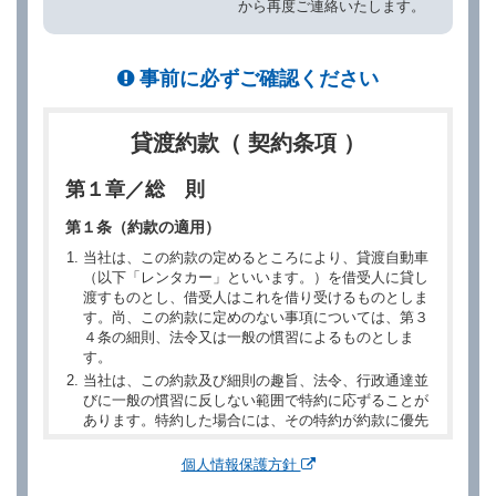
から再度ご連絡いたします。
事前に必ずご確認ください
貸渡約款（ 契約条項 ）
第１章／総 則
第１条（約款の適用）
当社は、この約款の定めるところにより、貸渡自動車
（以下「レンタカー」といいます。）を借受人に貸し
渡すものとし、借受人はこれを借り受けるものとしま
す。尚、この約款に定めのない事項については、第３
４条の細則、法令又は一般の慣習によるものとしま
す。
当社は、この約款及び細則の趣旨、法令、行政通達並
びに一般の慣習に反しない範囲で特約に応ずることが
あります。特約した場合には、その特約が約款に優先
するものとします。
個人情報保護方針
第２章／予 約