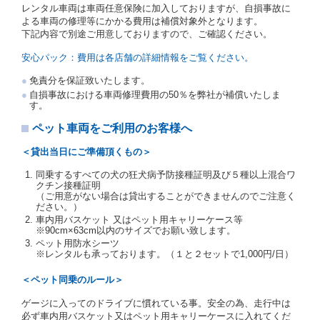
レンタル車両は車両任意保険に加入しておりますが、自損事故に
を提示し、
借受人と運転者が異なるときはその運転者
よる車両の修理等にかかる費用は補償対象外となります。
の運転免許証を提示
するものとします。
下記内容で別途ご用意しておりますので、ご確認ください。
注１）監督官庁の基本通達とは、国土交通省自動車
交通局長通達「レンタカーに関する基本通達」（自
安心パック：費用は各店舗の詳細情報をご覧ください。
旅第138号 平成7年6月13日）の２．(10)及び(11)の
ことをいいます。
免責分を保証致いたします。
注２）運転免許証とは、道路交通法第９２条に規定
自損事故における車両修理費用の50％を弊社が補償いたしま
される運転免許証のうち、道路交通法施行規則第１
す。
９条別記様式第１４の書式の運転免許証をいいま
す。
ペット車両をご利用のお客様へ
当社は、貸渡契約の締結にあたり、借受人及び運転者
＜貸出当日にご準備頂くもの＞
に対し、運転免許証のほかに本人確認ができる書類の
提示を求め、及び提出された書類の写しをとることが
同乗するすべての犬の狂犬病予防接種証明及び５種以上混合ワ
あります。
クチン接種証明
当社は、貸渡契約の締結にあたり、借受期間中に借受
（ご用意がない場合は貸出することができませんのでご注意く
ださい。）
人及び運転者と連絡するための携帯電話番号等の告知
車内用バスケット 又はペット用キャリーケース等
を求めます。
※90cm×63cm以内のサイズでお願い致します。
当社は、貸渡契約の締結にあたり、借受人に対し、ク
ペット用防水シーツ
レジットカード若しくは現金による支払いを求め、又
※レンタルも承っております。（１と２セットで1,000円/日）
はその他の支払方法を指定することがあります。
借受人は契約後の借受期間の延長はできないものとし
＜ペット同乗のルール＞
ます。
ゲージに入ってのドライブに慣れている事。安全の為、走行中は
当社は、借受人又は運転者が前3項に従わない場合
必ず車内用バスケット又はペット用キャリーケースに入れてくだ
は、貸渡契約の締結を拒絶するとともに、予約を取消