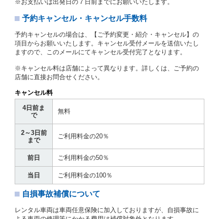
※お支払いは出発日の７日前までにお願いいたします。
とします。
予約キャンセル・キャンセル手数料
第３章／貸 渡 し
予約キャンセルの場合は、【ご予約変更・紹介・キャンセル】の
第７条（貸渡契約の締結）
項目からお願いいたします。キャンセル受付メールを送信いたし
ますので、このメールにてキャンセル受付完了となります。
借受人は第２条第１項に定める借受条件を明示し、当
社はこの約款、料金表等により貸渡条件を明示して、
※キャンセル料は店舗によって異なります。詳しくは、ご予約の
貸渡契約を締結するものとします。ただし、貸し渡す
店舗に直接お問合せください。
ことができるレンタカーがない場合又は借受人若しく
は運転者が第８条第１項若しくは第２項各号のいずれ
キャンセル料
かに該当する場合を除きます。
4日前ま
貸渡契約を締結した場合、借受人は当社に第１0条第
無料
で
１項に定める貸渡料金を支払うものとします。
運転者は、貸渡契約の締結にあたり、約款及び細則で
2～3日前
運転者の義務と定められた事項を遵守するものとしま
ご利用料金の20％
まで
す。
当社は、監督官庁の基本通達（注１）に基づき、貸渡
前日
ご利用料金の50％
簿(貸渡原票)及び第１３条第１項に規定する貸渡証に
運転者の氏名、住所、運転免許の種類及び運転免許証
当日
ご利用料金の100％
（注２）の番号を記載し、又は運転者の運転免許証の
写しを添付するため、貸渡契約の締結にあたり、借受
自損事故補償について
人に対し、借受人の指定する運転者（以下「運転者」
といいます。）の運転免許証の提示を求めるほか、そ
レンタル車両は車両任意保険に加入しておりますが、自損事故に
の写しの提出を求めることがあります。この場合、借
よる車両の修理等にかかる費用は補償対象外となります。