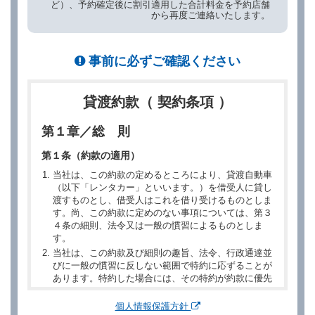
ど）、予約確定後に割引適用した合計料金を予約店舗
から再度ご連絡いたします。
事前に必ずご確認ください
貸渡約款（ 契約条項 ）
第１章／総 則
第１条（約款の適用）
当社は、この約款の定めるところにより、貸渡自動車
（以下「レンタカー」といいます。）を借受人に貸し
渡すものとし、借受人はこれを借り受けるものとしま
す。尚、この約款に定めのない事項については、第３
４条の細則、法令又は一般の慣習によるものとしま
す。
当社は、この約款及び細則の趣旨、法令、行政通達並
びに一般の慣習に反しない範囲で特約に応ずることが
あります。特約した場合には、その特約が約款に優先
するものとします。
個人情報保護方針