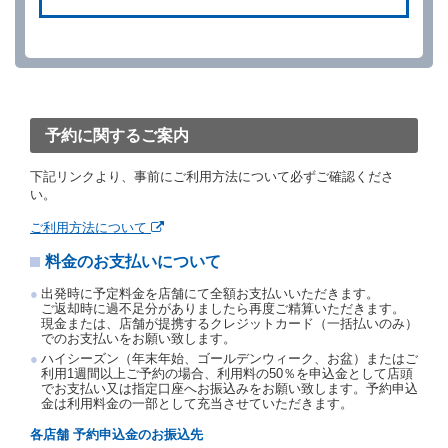
ができます。
借受人が、借受人の都合により予約した借受開始時刻
を１時間以上経過してもレンタカー貸渡契約（以下
「貸渡契約」といいます。）締結手続きに着手しなか
ったときは、予約が取り消されたものとします。
前２項の場合、借受人は、別に定めるところにより予
約取消手数料を当社に支払うものとし、当社は、この
予約に関するご案内
予約取消手数料の支払いがあったときは、受領済の予
約申込金を借受人に返還するものとします。
下記リンクより、事前にご利用方法について必ずご確認くださ
当社の都合により、予約が取り消されたとき、又は貸
い。
渡契約が締結されなかったときは、当社は受領済の予
約申込金を返還するものとします。
ご利用方法について
事故、盗難、不返還、リコール、天災その他の借受人
料金のお支払いについて
若しくは当社のいずれの責にもよらない事由により貸
渡契約が締結されなかったときは、予約は取り消され
出発時に予定料金を店舗にて全額お支払いいただきます。
たものとします。この場合、当社は受領済の予約申込
ご返却時に過不足分がありましたら再度ご精算いただきます。
金を返還するものとします。
現金または、店舗が提携するクレジットカード（一括払いのみ）
でのお支払いをお願い致します。
第５条（代替レンタカー）
ハイシーズン（年末年始、ゴールデンウィーク、お盆）またはご
当社は、借受人から予約のあった車種クラスのレンタ
利用1週間以上ご予約の場合、利用料の50％を申込金として店頭
でお支払い又は指定口座へお振込みをお願い致します。予約申込
カーを貸し渡すことができないときは、予約と異なる
金は利用料金の一部として充当させていただきます。
車種クラスのレンタカー（以下「代替レンタカー」と
いいます。）の貸渡しを申し入れることができるもの
各店舗 予約申込金のお振込先
とします。