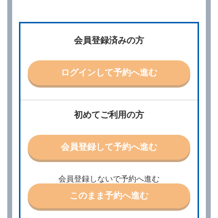
第２章／予 約
第２条（予約の申込み）
借受人は、レンタカーを借りるにあたって、約款及び
会員登録済みの方
別に定める料金表等に同意のうえ、別に定める方法に
より、借受開始日時、借受場所、借受期間、返還場
所、運転者、チャイルドシート等付属品の要否、その
他の借受条件（以下「借受条件」といいます。）を明
ログインして予約へ進む
示して予約の申込みを行うことができます。なお、当
社は、電話連絡並びに電子メールによる予約に応じま
すが、予約内容と実際に相違があった場合でも当社は
責任を負わないものとします。
当社は、借受人から予約の申込みがあったときは、原
初めてご利用の方
則として、当社の保有するレンタカーの範囲内で予約
に応ずるものとします。この場合、借受人は、当社が
特に認める場合を除き、別に定める予約申込金を支払
会員登録して予約へ進む
うものとします。
第３条（予約の変更）
借受人は、前条第１項の借受条件を変更しようとする
会員登録しないで予約へ進む
ときは、あらかじめ当社の承諾を受けなければならな
いものとします。
このまま予約へ進む
第４条（予約の取消し等）
借受人は、別に定める方法により予約を取り消すこと