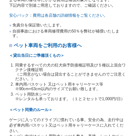
受人は、自己が運転者であるときは自己の運転免許証
下記内容で別途ご用意しておりますので、ご確認ください。
を提示し、
借受人と運転者が異なるときはその運転者
の運転免許証を提示
するものとします。
安心パック：費用は各店舗の詳細情報をご覧ください。
注１）監督官庁の基本通達とは、国土交通省自動車
免責分を保証致いたします。
交通局長通達「レンタカーに関する基本通達」（自
自損事故における車両修理費用の50％を弊社が補償いたしま
旅第138号 平成7年6月13日）の２．(10)及び(11)の
す。
ことをいいます。
注２）運転免許証とは、道路交通法第９２条に規定
ペット車両をご利用のお客様へ
される運転免許証のうち、道路交通法施行規則第１
９条別記様式第１４の書式の運転免許証をいいま
＜貸出当日にご準備頂くもの＞
す。
同乗するすべての犬の狂犬病予防接種証明及び５種以上混合ワ
当社は、貸渡契約の締結にあたり、借受人及び運転者
クチン接種証明
に対し、運転免許証のほかに本人確認ができる書類の
（ご用意がない場合は貸出することができませんのでご注意く
提示を求め、及び提出された書類の写しをとることが
ださい。）
あります。
車内用バスケット 又はペット用キャリーケース等
当社は、貸渡契約の締結にあたり、借受期間中に借受
※90cm×63cm以内のサイズでお願い致します。
人及び運転者と連絡するための携帯電話番号等の告知
ペット用防水シーツ
※レンタルも承っております。（１と２セットで1,000円/日）
を求めます。
当社は、貸渡契約の締結にあたり、借受人に対し、ク
＜ペット同乗のルール＞
レジットカード若しくは現金による支払いを求め、又
はその他の支払方法を指定することがあります。
ゲージに入ってのドライブに慣れている事。安全の為、走行中は
借受人は契約後の借受期間の延長はできないものとし
必ず車内用バスケット又はペット用キャリーケースに入れてくだ
ます。
さい。
当社は、借受人又は運転者が前3項に従わない場合