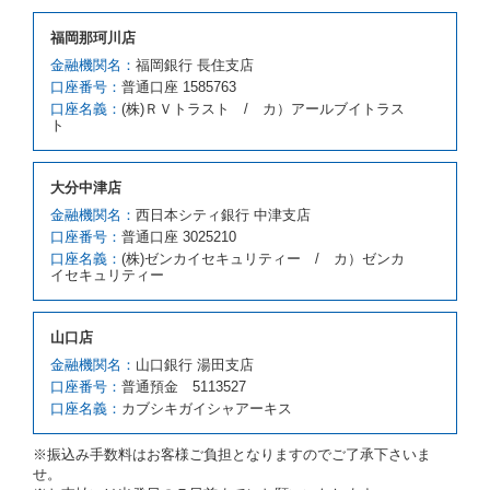
借受人が前項の申入れを承諾したときは、当社は車種
福岡那珂川店
クラスを除き予約時と同一の借受条件でレンタカー提
携先の代替レンタカーを貸し渡すものとします。な
金融機関名：
福岡銀行 長住支店
お、代替レンタカーの貸渡料金が予約された車種クラ
口座番号：
普通口座 1585763
スの貸渡料金より高くなるときは、予約した車種クラ
口座名義：
(株)ＲＶトラスト / カ）アールブイトラス
スの貸渡料金によるものとし、予約された車種クラス
ト
の貸渡料金より低くなるときは、当該代替レンタカー
の車種クラスの貸渡料金によるものとします。
借受人は、第１項の代替レンタカーの貸渡しの申入れ
大分中津店
を拒絶し、予約を取り消すことができるものとしま
金融機関名：
西日本シティ銀行 中津支店
す。
口座番号：
普通口座 3025210
前項の場合、第１項の貸渡しをすることができない原
口座名義：
(株)ゼンカイセキュリティー / カ）ゼンカ
因が、当社の責に帰する事由によるときには第４条第
イセキュリティー
４項の予約の取消しとして取り扱い、当社は受領済の
予約申込金を返還するものとします。
第３項の場合、第１項の貸渡しをすることができない
山口店
原因が、当社の責に帰さない事由による時には第４条
第５項の予約の取消しとして取り扱い、当社は受領済
金融機関名：
山口銀行 湯田支店
の予約申込金を返還するものとします。
口座番号：
普通預金 5113527
口座名義：
カブシキガイシャアーキス
第６条（免責）
当社及び借受人は、予約が取り消され、又は貸渡契約
※振込み手数料はお客様ご負担となりますのでご了承下さいま
が締結されなかったことについて、第４条及び第５条
せ。
に定める場合を除き、相互に何らの請求をしないもの