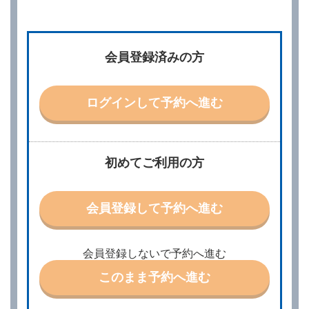
第２章／予 約
第２条（予約の申込み）
借受人は、レンタカーを借りるにあたって、約款及び
会員登録済みの方
別に定める料金表等に同意のうえ、別に定める方法に
より、借受開始日時、借受場所、借受期間、返還場
所、運転者、チャイルドシート等付属品の要否、その
他の借受条件（以下「借受条件」といいます。）を明
ログインして予約へ進む
示して予約の申込みを行うことができます。なお、当
社は、電話連絡並びに電子メールによる予約に応じま
すが、予約内容と実際に相違があった場合でも当社は
責任を負わないものとします。
当社は、借受人から予約の申込みがあったときは、原
初めてご利用の方
則として、当社の保有するレンタカーの範囲内で予約
に応ずるものとします。この場合、借受人は、当社が
特に認める場合を除き、別に定める予約申込金を支払
会員登録して予約へ進む
うものとします。
第３条（予約の変更）
借受人は、前条第１項の借受条件を変更しようとする
会員登録しないで予約へ進む
ときは、あらかじめ当社の承諾を受けなければならな
いものとします。
このまま予約へ進む
第４条（予約の取消し等）
借受人は、別に定める方法により予約を取り消すこと