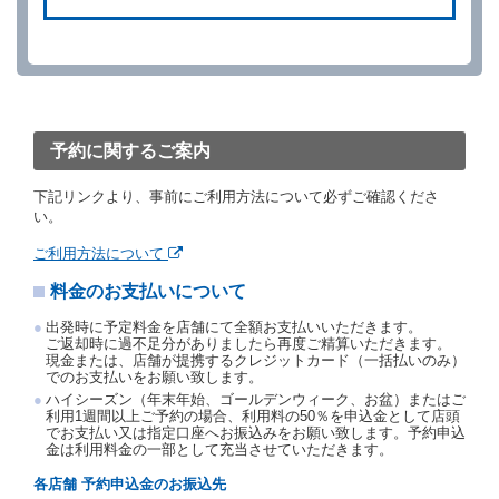
ができます。
借受人が、借受人の都合により予約した借受開始時刻
を１時間以上経過してもレンタカー貸渡契約（以下
「貸渡契約」といいます。）締結手続きに着手しなか
ったときは、予約が取り消されたものとします。
前２項の場合、借受人は、別に定めるところにより予
約取消手数料を当社に支払うものとし、当社は、この
予約に関するご案内
予約取消手数料の支払いがあったときは、受領済の予
約申込金を借受人に返還するものとします。
下記リンクより、事前にご利用方法について必ずご確認くださ
当社の都合により、予約が取り消されたとき、又は貸
い。
渡契約が締結されなかったときは、当社は受領済の予
約申込金を返還するものとします。
ご利用方法について
事故、盗難、不返還、リコール、天災その他の借受人
料金のお支払いについて
若しくは当社のいずれの責にもよらない事由により貸
渡契約が締結されなかったときは、予約は取り消され
出発時に予定料金を店舗にて全額お支払いいただきます。
たものとします。この場合、当社は受領済の予約申込
ご返却時に過不足分がありましたら再度ご精算いただきます。
金を返還するものとします。
現金または、店舗が提携するクレジットカード（一括払いのみ）
でのお支払いをお願い致します。
第５条（代替レンタカー）
ハイシーズン（年末年始、ゴールデンウィーク、お盆）またはご
当社は、借受人から予約のあった車種クラスのレンタ
利用1週間以上ご予約の場合、利用料の50％を申込金として店頭
でお支払い又は指定口座へお振込みをお願い致します。予約申込
カーを貸し渡すことができないときは、予約と異なる
金は利用料金の一部として充当させていただきます。
車種クラスのレンタカー（以下「代替レンタカー」と
いいます。）の貸渡しを申し入れることができるもの
各店舗 予約申込金のお振込先
とします。