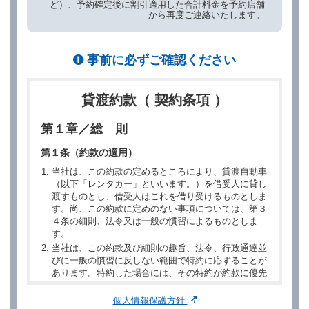
ど）、予約確定後に割引適用した合計料金を予約店舗
から再度ご連絡いたします。
事前に必ずご確認ください
貸渡約款（ 契約条項 ）
第１章／総 則
第１条（約款の適用）
当社は、この約款の定めるところにより、貸渡自動車
（以下「レンタカー」といいます。）を借受人に貸し
渡すものとし、借受人はこれを借り受けるものとしま
す。尚、この約款に定めのない事項については、第３
４条の細則、法令又は一般の慣習によるものとしま
す。
当社は、この約款及び細則の趣旨、法令、行政通達並
びに一般の慣習に反しない範囲で特約に応ずることが
あります。特約した場合には、その特約が約款に優先
するものとします。
個人情報保護方針