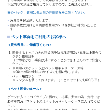
受人は、自己が運転者であるときは自己の運転免許証
下記内容で別途ご用意しておりますので、ご確認ください。
を提示し、
借受人と運転者が異なるときはその運転者
の運転免許証を提示
するものとします。
安心パック：費用は各店舗の詳細情報をご覧ください。
注１）監督官庁の基本通達とは、国土交通省自動車
免責分を保証致いたします。
交通局長通達「レンタカーに関する基本通達」（自
自損事故における車両修理費用の50％を弊社が補償いたしま
旅第138号 平成7年6月13日）の２．(10)及び(11)の
す。
ことをいいます。
注２）運転免許証とは、道路交通法第９２条に規定
ペット車両をご利用のお客様へ
される運転免許証のうち、道路交通法施行規則第１
９条別記様式第１４の書式の運転免許証をいいま
＜貸出当日にご準備頂くもの＞
す。
同乗するすべての犬の狂犬病予防接種証明及び５種以上混合ワ
当社は、貸渡契約の締結にあたり、借受人及び運転者
クチン接種証明
に対し、運転免許証のほかに本人確認ができる書類の
（ご用意がない場合は貸出することができませんのでご注意く
提示を求め、及び提出された書類の写しをとることが
ださい。）
あります。
車内用バスケット 又はペット用キャリーケース等
当社は、貸渡契約の締結にあたり、借受期間中に借受
※90cm×63cm以内のサイズでお願い致します。
人及び運転者と連絡するための携帯電話番号等の告知
ペット用防水シーツ
※レンタルも承っております。（１と２セットで1,000円/日）
を求めます。
当社は、貸渡契約の締結にあたり、借受人に対し、ク
＜ペット同乗のルール＞
レジットカード若しくは現金による支払いを求め、又
はその他の支払方法を指定することがあります。
ゲージに入ってのドライブに慣れている事。安全の為、走行中は
借受人は契約後の借受期間の延長はできないものとし
必ず車内用バスケット又はペット用キャリーケースに入れてくだ
ます。
さい。
当社は、借受人又は運転者が前3項に従わない場合