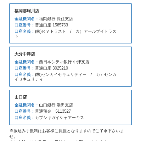
借受人が前項の申入れを承諾したときは、当社は車種
福岡那珂川店
クラスを除き予約時と同一の借受条件でレンタカー提
携先の代替レンタカーを貸し渡すものとします。な
金融機関名：
福岡銀行 長住支店
お、代替レンタカーの貸渡料金が予約された車種クラ
口座番号：
普通口座 1585763
スの貸渡料金より高くなるときは、予約した車種クラ
口座名義：
(株)ＲＶトラスト / カ）アールブイトラス
スの貸渡料金によるものとし、予約された車種クラス
ト
の貸渡料金より低くなるときは、当該代替レンタカー
の車種クラスの貸渡料金によるものとします。
借受人は、第１項の代替レンタカーの貸渡しの申入れ
大分中津店
を拒絶し、予約を取り消すことができるものとしま
金融機関名：
西日本シティ銀行 中津支店
す。
口座番号：
普通口座 3025210
前項の場合、第１項の貸渡しをすることができない原
口座名義：
(株)ゼンカイセキュリティー / カ）ゼンカ
因が、当社の責に帰する事由によるときには第４条第
イセキュリティー
４項の予約の取消しとして取り扱い、当社は受領済の
予約申込金を返還するものとします。
第３項の場合、第１項の貸渡しをすることができない
山口店
原因が、当社の責に帰さない事由による時には第４条
第５項の予約の取消しとして取り扱い、当社は受領済
金融機関名：
山口銀行 湯田支店
の予約申込金を返還するものとします。
口座番号：
普通預金 5113527
口座名義：
カブシキガイシャアーキス
第６条（免責）
当社及び借受人は、予約が取り消され、又は貸渡契約
※振込み手数料はお客様ご負担となりますのでご了承下さいま
が締結されなかったことについて、第４条及び第５条
せ。
に定める場合を除き、相互に何らの請求をしないもの