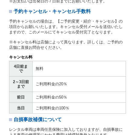
※お支払いは出発日の７日前までにお願いいたします。
とします。
予約キャンセル・キャンセル手数料
第３章／貸 渡 し
予約キャンセルの場合は、【ご予約変更・紹介・キャンセル】の
第７条（貸渡契約の締結）
項目からお願いいたします。キャンセル受付メールを送信いたし
ますので、このメールにてキャンセル受付完了となります。
借受人は第２条第１項に定める借受条件を明示し、当
社はこの約款、料金表等により貸渡条件を明示して、
※キャンセル料は店舗によって異なります。詳しくは、ご予約の
貸渡契約を締結するものとします。ただし、貸し渡す
店舗に直接お問合せください。
ことができるレンタカーがない場合又は借受人若しく
は運転者が第８条第１項若しくは第２項各号のいずれ
キャンセル料
かに該当する場合を除きます。
4日前ま
貸渡契約を締結した場合、借受人は当社に第１0条第
無料
で
１項に定める貸渡料金を支払うものとします。
運転者は、貸渡契約の締結にあたり、約款及び細則で
2～3日前
運転者の義務と定められた事項を遵守するものとしま
ご利用料金の20％
まで
す。
当社は、監督官庁の基本通達（注１）に基づき、貸渡
前日
ご利用料金の50％
簿(貸渡原票)及び第１３条第１項に規定する貸渡証に
運転者の氏名、住所、運転免許の種類及び運転免許証
当日
ご利用料金の100％
（注２）の番号を記載し、又は運転者の運転免許証の
写しを添付するため、貸渡契約の締結にあたり、借受
自損事故補償について
人に対し、借受人の指定する運転者（以下「運転者」
といいます。）の運転免許証の提示を求めるほか、そ
レンタル車両は車両任意保険に加入しておりますが、自損事故に
の写しの提出を求めることがあります。この場合、借
よる車両の修理等にかかる費用は補償対象外となります。