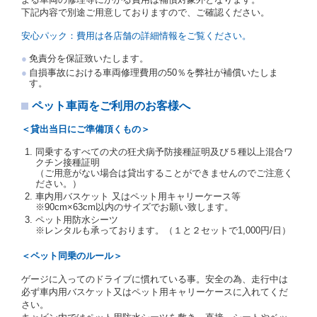
受人は、自己が運転者であるときは自己の運転免許証
下記内容で別途ご用意しておりますので、ご確認ください。
を提示し、
借受人と運転者が異なるときはその運転者
の運転免許証を提示
するものとします。
安心パック：費用は各店舗の詳細情報をご覧ください。
注１）監督官庁の基本通達とは、国土交通省自動車
免責分を保証致いたします。
交通局長通達「レンタカーに関する基本通達」（自
自損事故における車両修理費用の50％を弊社が補償いたしま
旅第138号 平成7年6月13日）の２．(10)及び(11)の
す。
ことをいいます。
注２）運転免許証とは、道路交通法第９２条に規定
ペット車両をご利用のお客様へ
される運転免許証のうち、道路交通法施行規則第１
９条別記様式第１４の書式の運転免許証をいいま
＜貸出当日にご準備頂くもの＞
す。
同乗するすべての犬の狂犬病予防接種証明及び５種以上混合ワ
当社は、貸渡契約の締結にあたり、借受人及び運転者
クチン接種証明
に対し、運転免許証のほかに本人確認ができる書類の
（ご用意がない場合は貸出することができませんのでご注意く
提示を求め、及び提出された書類の写しをとることが
ださい。）
あります。
車内用バスケット 又はペット用キャリーケース等
当社は、貸渡契約の締結にあたり、借受期間中に借受
※90cm×63cm以内のサイズでお願い致します。
人及び運転者と連絡するための携帯電話番号等の告知
ペット用防水シーツ
※レンタルも承っております。（１と２セットで1,000円/日）
を求めます。
当社は、貸渡契約の締結にあたり、借受人に対し、ク
＜ペット同乗のルール＞
レジットカード若しくは現金による支払いを求め、又
はその他の支払方法を指定することがあります。
ゲージに入ってのドライブに慣れている事。安全の為、走行中は
借受人は契約後の借受期間の延長はできないものとし
必ず車内用バスケット又はペット用キャリーケースに入れてくだ
ます。
さい。
当社は、借受人又は運転者が前3項に従わない場合