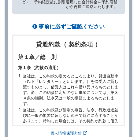
ど）、予約確定後に割引適用した合計料金を予約店舗
から再度ご連絡いたします。
事前に必ずご確認ください
貸渡約款（ 契約条項 ）
第１章／総 則
第１条（約款の適用）
当社は、この約款の定めるところにより、貸渡自動車
（以下「レンタカー」といいます。）を借受人に貸し
渡すものとし、借受人はこれを借り受けるものとしま
す。尚、この約款に定めのない事項については、第３
４条の細則、法令又は一般の慣習によるものとしま
す。
当社は、この約款及び細則の趣旨、法令、行政通達並
びに一般の慣習に反しない範囲で特約に応ずることが
あります。特約した場合には、その特約が約款に優先
するものとします。
個人情報保護方針