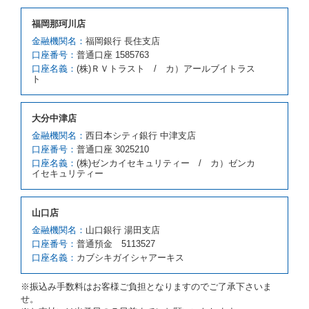
借受人が前項の申入れを承諾したときは、当社は車種
福岡那珂川店
クラスを除き予約時と同一の借受条件でレンタカー提
携先の代替レンタカーを貸し渡すものとします。な
金融機関名：
福岡銀行 長住支店
お、代替レンタカーの貸渡料金が予約された車種クラ
口座番号：
普通口座 1585763
スの貸渡料金より高くなるときは、予約した車種クラ
口座名義：
(株)ＲＶトラスト / カ）アールブイトラス
スの貸渡料金によるものとし、予約された車種クラス
ト
の貸渡料金より低くなるときは、当該代替レンタカー
の車種クラスの貸渡料金によるものとします。
借受人は、第１項の代替レンタカーの貸渡しの申入れ
大分中津店
を拒絶し、予約を取り消すことができるものとしま
金融機関名：
西日本シティ銀行 中津支店
す。
口座番号：
普通口座 3025210
前項の場合、第１項の貸渡しをすることができない原
口座名義：
(株)ゼンカイセキュリティー / カ）ゼンカ
因が、当社の責に帰する事由によるときには第４条第
イセキュリティー
４項の予約の取消しとして取り扱い、当社は受領済の
予約申込金を返還するものとします。
第３項の場合、第１項の貸渡しをすることができない
山口店
原因が、当社の責に帰さない事由による時には第４条
第５項の予約の取消しとして取り扱い、当社は受領済
金融機関名：
山口銀行 湯田支店
の予約申込金を返還するものとします。
口座番号：
普通預金 5113527
口座名義：
カブシキガイシャアーキス
第６条（免責）
当社及び借受人は、予約が取り消され、又は貸渡契約
※振込み手数料はお客様ご負担となりますのでご了承下さいま
が締結されなかったことについて、第４条及び第５条
せ。
に定める場合を除き、相互に何らの請求をしないもの