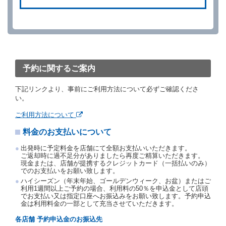
ができます。
借受人が、借受人の都合により予約した借受開始時刻
を１時間以上経過してもレンタカー貸渡契約（以下
「貸渡契約」といいます。）締結手続きに着手しなか
ったときは、予約が取り消されたものとします。
前２項の場合、借受人は、別に定めるところにより予
約取消手数料を当社に支払うものとし、当社は、この
予約に関するご案内
予約取消手数料の支払いがあったときは、受領済の予
約申込金を借受人に返還するものとします。
下記リンクより、事前にご利用方法について必ずご確認くださ
当社の都合により、予約が取り消されたとき、又は貸
い。
渡契約が締結されなかったときは、当社は受領済の予
約申込金を返還するものとします。
ご利用方法について
事故、盗難、不返還、リコール、天災その他の借受人
料金のお支払いについて
若しくは当社のいずれの責にもよらない事由により貸
渡契約が締結されなかったときは、予約は取り消され
出発時に予定料金を店舗にて全額お支払いいただきます。
たものとします。この場合、当社は受領済の予約申込
ご返却時に過不足分がありましたら再度ご精算いただきます。
金を返還するものとします。
現金または、店舗が提携するクレジットカード（一括払いのみ）
でのお支払いをお願い致します。
第５条（代替レンタカー）
ハイシーズン（年末年始、ゴールデンウィーク、お盆）またはご
当社は、借受人から予約のあった車種クラスのレンタ
利用1週間以上ご予約の場合、利用料の50％を申込金として店頭
でお支払い又は指定口座へお振込みをお願い致します。予約申込
カーを貸し渡すことができないときは、予約と異なる
金は利用料金の一部として充当させていただきます。
車種クラスのレンタカー（以下「代替レンタカー」と
いいます。）の貸渡しを申し入れることができるもの
各店舗 予約申込金のお振込先
とします。