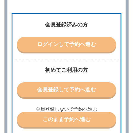
第２章／予 約
第２条（予約の申込み）
借受人は、レンタカーを借りるにあたって、約款及び
会員登録済みの方
別に定める料金表等に同意のうえ、別に定める方法に
より、借受開始日時、借受場所、借受期間、返還場
所、運転者、チャイルドシート等付属品の要否、その
他の借受条件（以下「借受条件」といいます。）を明
ログインして予約へ進む
示して予約の申込みを行うことができます。なお、当
社は、電話連絡並びに電子メールによる予約に応じま
すが、予約内容と実際に相違があった場合でも当社は
責任を負わないものとします。
当社は、借受人から予約の申込みがあったときは、原
初めてご利用の方
則として、当社の保有するレンタカーの範囲内で予約
に応ずるものとします。この場合、借受人は、当社が
特に認める場合を除き、別に定める予約申込金を支払
会員登録して予約へ進む
うものとします。
第３条（予約の変更）
借受人は、前条第１項の借受条件を変更しようとする
会員登録しないで予約へ進む
ときは、あらかじめ当社の承諾を受けなければならな
いものとします。
このまま予約へ進む
第４条（予約の取消し等）
借受人は、別に定める方法により予約を取り消すこと