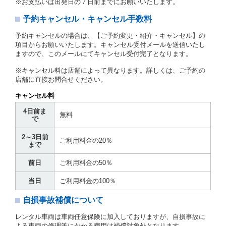
※お支払いは出発日の７日前までにお願いいたします。
とします。
予約キャンセル・キャンセル手数料
第３章／貸 渡 し
予約キャンセルの場合は、【ご予約変更・紹介・キャンセル】の
第７条（貸渡契約の締結）
項目からお願いいたします。キャンセル受付メールを送信いたし
ますので、このメールにてキャンセル受付完了となります。
借受人は第２条第１項に定める借受条件を明示し、当
社はこの約款、料金表等により貸渡条件を明示して、
※キャンセル料は店舗によって異なります。詳しくは、ご予約の
貸渡契約を締結するものとします。ただし、貸し渡す
店舗に直接お問合せください。
ことができるレンタカーがない場合又は借受人若しく
は運転者が第８条第１項若しくは第２項各号のいずれ
キャンセル料
かに該当する場合を除きます。
4日前ま
貸渡契約を締結した場合、借受人は当社に第１0条第
無料
で
１項に定める貸渡料金を支払うものとします。
運転者は、貸渡契約の締結にあたり、約款及び細則で
2～3日前
運転者の義務と定められた事項を遵守するものとしま
ご利用料金の20％
まで
す。
当社は、監督官庁の基本通達（注１）に基づき、貸渡
前日
ご利用料金の50％
簿(貸渡原票)及び第１３条第１項に規定する貸渡証に
運転者の氏名、住所、運転免許の種類及び運転免許証
当日
ご利用料金の100％
（注２）の番号を記載し、又は運転者の運転免許証の
写しを添付するため、貸渡契約の締結にあたり、借受
自損事故補償について
人に対し、借受人の指定する運転者（以下「運転者」
といいます。）の運転免許証の提示を求めるほか、そ
レンタル車両は車両任意保険に加入しておりますが、自損事故に
の写しの提出を求めることがあります。この場合、借
よる車両の修理等にかかる費用は補償対象外となります。