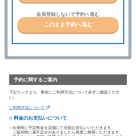
ときは、あらかじめ当社の承諾を受けなければならな
いものとします。
会員登録しないで予約へ進む
第４条（予約の取消し等）
このまま予約へ進む
借受人は、別に定める方法により予約を取り消すこと
ができます。
借受人が、借受人の都合により予約した借受開始時刻
を１時間以上経過してもレンタカー貸渡契約（以下
「貸渡契約」といいます。）締結手続きに着手しなか
ったときは、予約が取り消されたものとします。
前２項の場合、借受人は、別に定めるところにより予
約取消手数料を当社に支払うものとし、当社は、この
予約取消手数料の支払いがあったときは、受領済の予
約申込金を借受人に返還するものとします。
予約に関するご案内
当社の都合により、予約が取り消されたとき、又は貸
渡契約が締結されなかったときは、当社は受領済の予
下記リンクより、事前にご利用方法について必ずご確認くださ
約申込金を返還するものとします。
い。
事故、盗難、不返還、リコール、天災その他の借受人
若しくは当社のいずれの責にもよらない事由により貸
ご利用方法について
渡契約が締結されなかったときは、予約は取り消され
たものとします。この場合、当社は受領済の予約申込
料金のお支払いについて
金を返還するものとします。
出発時に予定料金を店舗にて全額お支払いいただきます。
第５条（代替レンタカー）
ご返却時に過不足分がありましたら再度ご精算いただきます。