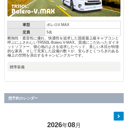
車型
ボレロV.MAX
定員
5名
断熱性・遮音性に優れ、快適性を追求した国産最上級キャブコンと
呼ぶにふさわしいTR550L-Bolero.V-MAX。質感にこだわったダイネ
ットソファー、寝心地のよさを追求したベッド、美しい木目が特徴
的な家具、そして充実した設備の数々が、安らぎとくつろぎのある
極上の空間を演出するキャンピングカーです。
標準装備
予約カレンダー
2026
08
年
月