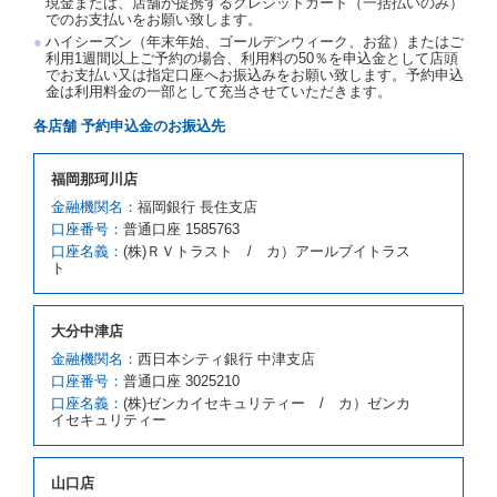
現金または、店舗が提携するクレジットカード（一括払いのみ）
当社は、借受人から予約のあった車種クラスのレンタ
でのお支払いをお願い致します。
カーを貸し渡すことができないときは、予約と異なる
ハイシーズン（年末年始、ゴールデンウィーク、お盆）またはご
車種クラスのレンタカー（以下「代替レンタカー」と
利用1週間以上ご予約の場合、利用料の50％を申込金として店頭
いいます。）の貸渡しを申し入れることができるもの
でお支払い又は指定口座へお振込みをお願い致します。予約申込
とします。
金は利用料金の一部として充当させていただきます。
借受人が前項の申入れを承諾したときは、当社は車種
各店舗 予約申込金のお振込先
クラスを除き予約時と同一の借受条件でレンタカー提
携先の代替レンタカーを貸し渡すものとします。な
お、代替レンタカーの貸渡料金が予約された車種クラ
福岡那珂川店
スの貸渡料金より高くなるときは、予約した車種クラ
金融機関名：
福岡銀行 長住支店
スの貸渡料金によるものとし、予約された車種クラス
口座番号：
の貸渡料金より低くなるときは、当該代替レンタカー
普通口座 1585763
の車種クラスの貸渡料金によるものとします。
口座名義：
(株)ＲＶトラスト / カ）アールブイトラス
ト
借受人は、第１項の代替レンタカーの貸渡しの申入れ
を拒絶し、予約を取り消すことができるものとしま
す。
大分中津店
前項の場合、第１項の貸渡しをすることができない原
因が、当社の責に帰する事由によるときには第４条第
金融機関名：
西日本シティ銀行 中津支店
４項の予約の取消しとして取り扱い、当社は受領済の
口座番号：
普通口座 3025210
予約申込金を返還するものとします。
口座名義：
(株)ゼンカイセキュリティー / カ）ゼンカ
第３項の場合、第１項の貸渡しをすることができない
イセキュリティー
原因が、当社の責に帰さない事由による時には第４条
第５項の予約の取消しとして取り扱い、当社は受領済
の予約申込金を返還するものとします。
山口店