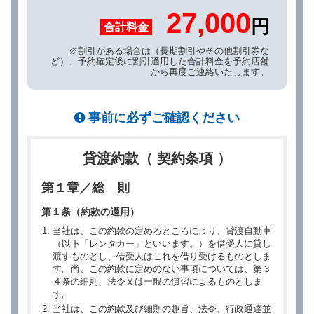
27,000
円
合計料金
※割引がある場合は（長期割引やその他割引券な
ど）、予約確定後に割引適用した合計料金を予約店舗
から再度ご連絡いたします。
事前に必ずご確認ください
貸渡約款（ 契約条項 ）
第１章／総 則
第１条（約款の適用）
当社は、この約款の定めるところにより、貸渡自動車
（以下「レンタカー」といいます。）を借受人に貸し
渡すものとし、借受人はこれを借り受けるものとしま
す。尚、この約款に定めのない事項については、第３
４条の細則、法令又は一般の慣習によるものとしま
す。
当社は、この約款及び細則の趣旨、法令、行政通達並