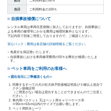
前日
ご利用料金の50％
（注２）の番号を記載し、又は運転者の運転免許証の
写しを添付するため、貸渡契約の締結にあたり、借受
当日
ご利用料金の100％
人に対し、借受人の指定する運転者（以下「運転者」
といいます。）の運転免許証の提示を求めるほか、そ
自損事故補償について
の写しの提出を求めることがあります。この場合、借
受人は、自己が運転者であるときは自己の運転免許証
レンタル車両は車両任意保険に加入しておりますが、自損事故に
を提示し、
借受人と運転者が異なるときはその運転者
よる車両の修理等にかかる費用は補償対象外となります。
の運転免許証を提示
するものとします。
下記内容で別途ご用意しておりますので、ご確認ください。
注１）監督官庁の基本通達とは、国土交通省自動車
交通局長通達「レンタカーに関する基本通達」（自
安心パック：費用は各店舗の詳細情報をご覧ください。
旅第138号 平成7年6月13日）の２．(10)及び(11)の
ことをいいます。
免責分を保証致いたします。
注２）運転免許証とは、道路交通法第９２条に規定
自損事故における車両修理費用の50％を弊社が補償いたしま
される運転免許証のうち、道路交通法施行規則第１
す。
９条別記様式第１４の書式の運転免許証をいいま
す。
ペット車両をご利用のお客様へ
当社は、貸渡契約の締結にあたり、借受人及び運転者
＜貸出当日にご準備頂くもの＞
に対し、運転免許証のほかに本人確認ができる書類の
提示を求め、及び提出された書類の写しをとることが
同乗するすべての犬の狂犬病予防接種証明及び５種以上混合ワ
あります。
クチン接種証明
当社は、貸渡契約の締結にあたり、借受期間中に借受
（ご用意がない場合は貸出することができませんのでご注意く
ださい。）
人及び運転者と連絡するための携帯電話番号等の告知
車内用バスケット 又はペット用キャリーケース等
を求めます。
※90cm×63cm以内のサイズでお願い致します。
当社は、貸渡契約の締結にあたり、借受人に対し、ク
ペット用防水シーツ
レジットカード若しくは現金による支払いを求め、又