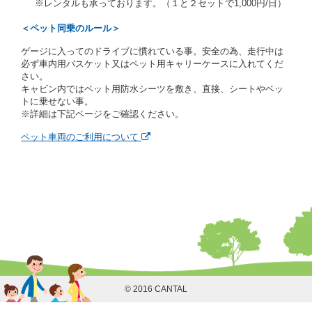
※レンタルも承っております。（１と２セットで1,000円/日）
はその他の支払方法を指定することがあります。
借受人は契約後の借受期間の延長はできないものとし
＜ペット同乗のルール＞
ます。
ゲージに入ってのドライブに慣れている事。安全の為、走行中は
当社は、借受人又は運転者が前3項に従わない場合
必ず車内用バスケット又はペット用キャリーケースに入れてくだ
は、貸渡契約の締結を拒絶するとともに、予約を取消
さい。
すことができるものとします。なお、この場合の予約
キャビン内ではペット用防水シーツを敷き、直接、シートやベッ
申込金等の扱いについては、第4条第5項を適用するも
トに乗せない事。
のとします。
※詳細は下記ページをご確認ください。
第８条（貸渡契約の締結の拒絶）
ペット車両のご利用について
借受人（運転者）が次の各号のいずれかに該当すると
きは、貸渡契約を締結することができないものとしま
す。
① 貸し渡すレンタカーの運転に必要な運転免許証を
有していないとき、又は運転免許証の提示をせず、
もしくは当社が求めたにもかかわらず、その運転者
の運転免許証の写しの提出に同意しないとき。 ②
酒気を帯びていると認められるとき。
③ 麻薬、覚せい剤、シンナー、危険ドラッグ等によ
る中毒症状等を呈していると認められるとき。
④ チャイルドシートがないにもかかわらず６才未満
の幼児を同乗させるとき。
© 2016 CANTAL
⑤ 指定暴力団若しくは指定暴力団関係団体の構成員
若しくは関係者又はその他の反社会的組織に属して