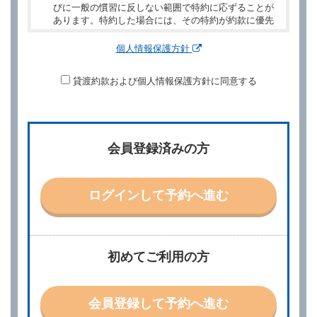
びに一般の慣習に反しない範囲で特約に応ずることが
あります。特約した場合には、その特約が約款に優先
するものとします。
個人情報保護方針
第２章／予 約
貸渡約款および個人情報保護方針に同意する
第２条（予約の申込み）
借受人は、レンタカーを借りるにあたって、約款及び
別に定める料金表等に同意のうえ、別に定める方法に
より、借受開始日時、借受場所、借受期間、返還場
所、運転者、チャイルドシート等付属品の要否、その
会員登録済みの方
他の借受条件（以下「借受条件」といいます。）を明
示して予約の申込みを行うことができます。なお、当
社は、電話連絡並びに電子メールによる予約に応じま
すが、予約内容と実際に相違があった場合でも当社は
ログインして予約へ進む
責任を負わないものとします。
当社は、借受人から予約の申込みがあったときは、原
則として、当社の保有するレンタカーの範囲内で予約
に応ずるものとします。この場合、借受人は、当社が
初めてご利用の方
特に認める場合を除き、別に定める予約申込金を支払
うものとします。
第３条（予約の変更）
会員登録して予約へ進む
借受人は、前条第１項の借受条件を変更しようとする