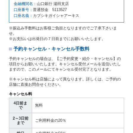
第６条（免責）
金融機関名：
山口銀行 湯田支店
口座番号：
普通預金 5113527
当社及び借受人は、予約が取り消され、又は貸渡契約
口座名義：
カブシキガイシャアーキス
が締結されなかったことについて、第４条及び第５条
に定める場合を除き、相互に何らの請求をしないもの
とします。
※振込み手数料はお客様ご負担となりますのでご了承下さいま
せ。
第３章／貸 渡 し
※お支払いは出発日の７日前までにお願いいたします。
予約キャンセル・キャンセル手数料
第７条（貸渡契約の締結）
借受人は第２条第１項に定める借受条件を明示し、当
予約キャンセルの場合は、【ご予約変更・紹介・キャンセル】の
社はこの約款、料金表等により貸渡条件を明示して、
項目からお願いいたします。キャンセル受付メールを送信いたし
貸渡契約を締結するものとします。ただし、貸し渡す
ますので、このメールにてキャンセル受付完了となります。
ことができるレンタカーがない場合又は借受人若しく
は運転者が第８条第１項若しくは第２項各号のいずれ
※キャンセル料は店舗によって異なります。詳しくは、ご予約の
かに該当する場合を除きます。
店舗に直接お問合せください。
貸渡契約を締結した場合、借受人は当社に第１0条第
キャンセル料
１項に定める貸渡料金を支払うものとします。
運転者は、貸渡契約の締結にあたり、約款及び細則で
4日前ま
無料
運転者の義務と定められた事項を遵守するものとしま
で
す。
2～3日前
当社は、監督官庁の基本通達（注１）に基づき、貸渡
ご利用料金の20％
まで
簿(貸渡原票)及び第１３条第１項に規定する貸渡証に
運転者の氏名、住所、運転免許の種類及び運転免許証