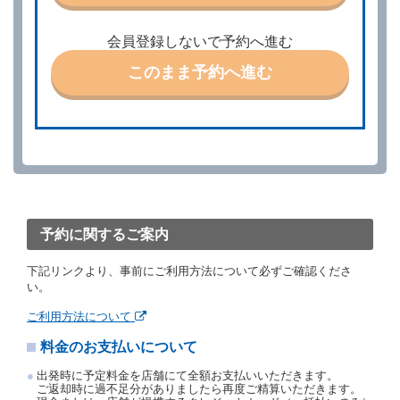
ときは、あらかじめ当社の承諾を受けなければならな
いものとします。
会員登録しないで予約へ進む
第４条（予約の取消し等）
このまま予約へ進む
借受人は、別に定める方法により予約を取り消すこと
ができます。
借受人が、借受人の都合により予約した借受開始時刻
を１時間以上経過してもレンタカー貸渡契約（以下
「貸渡契約」といいます。）締結手続きに着手しなか
ったときは、予約が取り消されたものとします。
前２項の場合、借受人は、別に定めるところにより予
約取消手数料を当社に支払うものとし、当社は、この
予約取消手数料の支払いがあったときは、受領済の予
約申込金を借受人に返還するものとします。
予約に関するご案内
当社の都合により、予約が取り消されたとき、又は貸
渡契約が締結されなかったときは、当社は受領済の予
下記リンクより、事前にご利用方法について必ずご確認くださ
約申込金を返還するものとします。
い。
事故、盗難、不返還、リコール、天災その他の借受人
若しくは当社のいずれの責にもよらない事由により貸
ご利用方法について
渡契約が締結されなかったときは、予約は取り消され
たものとします。この場合、当社は受領済の予約申込
料金のお支払いについて
金を返還するものとします。
出発時に予定料金を店舗にて全額お支払いいただきます。
第５条（代替レンタカー）
ご返却時に過不足分がありましたら再度ご精算いただきます。