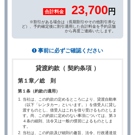
23,700
円
合計料金
※割引がある場合は（長期割引やその他割引券な
ど）、予約確定後に割引適用した合計料金を予約店舗
から再度ご連絡いたします。
事前に必ずご確認ください
貸渡約款（ 契約条項 ）
第１章／総 則
第１条（約款の適用）
当社は、この約款の定めるところにより、貸渡自動車
（以下「レンタカー」といいます。）を借受人に貸し
渡すものとし、借受人はこれを借り受けるものとしま
す。尚、この約款に定めのない事項については、第３
４条の細則、法令又は一般の慣習によるものとしま
す。
当社は、この約款及び細則の趣旨、法令、行政通達並