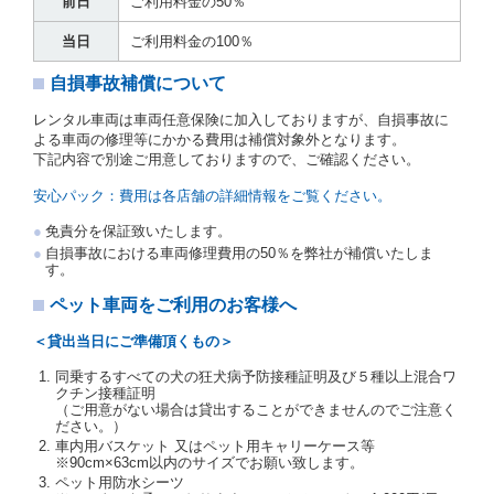
前日
ご利用料金の50％
（注２）の番号を記載し、又は運転者の運転免許証の
写しを添付するため、貸渡契約の締結にあたり、借受
当日
ご利用料金の100％
人に対し、借受人の指定する運転者（以下「運転者」
といいます。）の運転免許証の提示を求めるほか、そ
自損事故補償について
の写しの提出を求めることがあります。この場合、借
受人は、自己が運転者であるときは自己の運転免許証
レンタル車両は車両任意保険に加入しておりますが、自損事故に
を提示し、
借受人と運転者が異なるときはその運転者
よる車両の修理等にかかる費用は補償対象外となります。
の運転免許証を提示
するものとします。
下記内容で別途ご用意しておりますので、ご確認ください。
注１）監督官庁の基本通達とは、国土交通省自動車
交通局長通達「レンタカーに関する基本通達」（自
安心パック：費用は各店舗の詳細情報をご覧ください。
旅第138号 平成7年6月13日）の２．(10)及び(11)の
ことをいいます。
免責分を保証致いたします。
注２）運転免許証とは、道路交通法第９２条に規定
自損事故における車両修理費用の50％を弊社が補償いたしま
される運転免許証のうち、道路交通法施行規則第１
す。
９条別記様式第１４の書式の運転免許証をいいま
す。
ペット車両をご利用のお客様へ
当社は、貸渡契約の締結にあたり、借受人及び運転者
＜貸出当日にご準備頂くもの＞
に対し、運転免許証のほかに本人確認ができる書類の
提示を求め、及び提出された書類の写しをとることが
同乗するすべての犬の狂犬病予防接種証明及び５種以上混合ワ
あります。
クチン接種証明
当社は、貸渡契約の締結にあたり、借受期間中に借受
（ご用意がない場合は貸出することができませんのでご注意く
ださい。）
人及び運転者と連絡するための携帯電話番号等の告知
車内用バスケット 又はペット用キャリーケース等
を求めます。
※90cm×63cm以内のサイズでお願い致します。
当社は、貸渡契約の締結にあたり、借受人に対し、ク
ペット用防水シーツ
レジットカード若しくは現金による支払いを求め、又