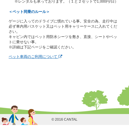
※レンタルも承っております。（１と２セットで1,000円/日）
はその他の支払方法を指定することがあります。
借受人は契約後の借受期間の延長はできないものとし
＜ペット同乗のルール＞
ます。
ゲージに入ってのドライブに慣れている事。安全の為、走行中は
当社は、借受人又は運転者が前3項に従わない場合
必ず車内用バスケット又はペット用キャリーケースに入れてくだ
は、貸渡契約の締結を拒絶するとともに、予約を取消
さい。
すことができるものとします。なお、この場合の予約
キャビン内ではペット用防水シーツを敷き、直接、シートやベッ
申込金等の扱いについては、第4条第5項を適用するも
トに乗せない事。
のとします。
※詳細は下記ページをご確認ください。
第８条（貸渡契約の締結の拒絶）
ペット車両のご利用について
借受人（運転者）が次の各号のいずれかに該当すると
きは、貸渡契約を締結することができないものとしま
す。
① 貸し渡すレンタカーの運転に必要な運転免許証を
有していないとき、又は運転免許証の提示をせず、
もしくは当社が求めたにもかかわらず、その運転者
の運転免許証の写しの提出に同意しないとき。 ②
酒気を帯びていると認められるとき。
③ 麻薬、覚せい剤、シンナー、危険ドラッグ等によ
る中毒症状等を呈していると認められるとき。
④ チャイルドシートがないにもかかわらず６才未満
の幼児を同乗させるとき。
© 2016 CANTAL
⑤ 指定暴力団若しくは指定暴力団関係団体の構成員
若しくは関係者又はその他の反社会的組織に属して