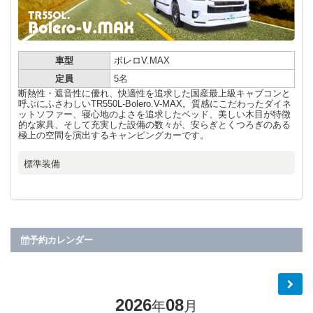
車型
ボレロV.MAX
定員
5名
断熱性・遮音性に優れ、快適性を追求した国産最上級キャブコンと
呼ぶにふさわしいTR550L-Bolero.V-MAX。質感にこだわったダイネ
ットソファー、寝心地のよさを追求したベッド、美しい木目が特徴
的な家具、そして充実した設備の数々が、安らぎとくつろぎのある
極上の空間を演出するキャンピングカーです。
標準装備
予約カレンダー
2026
08
年
月