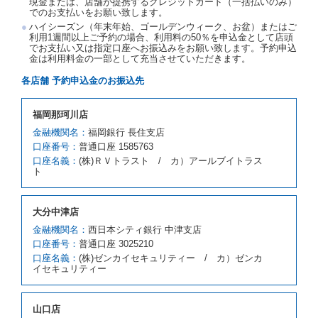
現金または、店舗が提携するクレジットカード（一括払いのみ）
当社は、借受人から予約のあった車種クラスのレンタ
でのお支払いをお願い致します。
カーを貸し渡すことができないときは、予約と異なる
ハイシーズン（年末年始、ゴールデンウィーク、お盆）またはご
車種クラスのレンタカー（以下「代替レンタカー」と
利用1週間以上ご予約の場合、利用料の50％を申込金として店頭
いいます。）の貸渡しを申し入れることができるもの
でお支払い又は指定口座へお振込みをお願い致します。予約申込
とします。
金は利用料金の一部として充当させていただきます。
借受人が前項の申入れを承諾したときは、当社は車種
各店舗 予約申込金のお振込先
クラスを除き予約時と同一の借受条件でレンタカー提
携先の代替レンタカーを貸し渡すものとします。な
お、代替レンタカーの貸渡料金が予約された車種クラ
福岡那珂川店
スの貸渡料金より高くなるときは、予約した車種クラ
金融機関名：
福岡銀行 長住支店
スの貸渡料金によるものとし、予約された車種クラス
口座番号：
の貸渡料金より低くなるときは、当該代替レンタカー
普通口座 1585763
の車種クラスの貸渡料金によるものとします。
口座名義：
(株)ＲＶトラスト / カ）アールブイトラス
ト
借受人は、第１項の代替レンタカーの貸渡しの申入れ
を拒絶し、予約を取り消すことができるものとしま
す。
大分中津店
前項の場合、第１項の貸渡しをすることができない原
因が、当社の責に帰する事由によるときには第４条第
金融機関名：
西日本シティ銀行 中津支店
４項の予約の取消しとして取り扱い、当社は受領済の
口座番号：
普通口座 3025210
予約申込金を返還するものとします。
口座名義：
(株)ゼンカイセキュリティー / カ）ゼンカ
第３項の場合、第１項の貸渡しをすることができない
イセキュリティー
原因が、当社の責に帰さない事由による時には第４条
第５項の予約の取消しとして取り扱い、当社は受領済
の予約申込金を返還するものとします。
山口店