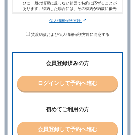
びに一般の慣習に反しない範囲で特約に応ずることが
あります。特約した場合には、その特約が約款に優先
するものとします。
個人情報保護方針
第２章／予 約
貸渡約款および個人情報保護方針に同意する
第２条（予約の申込み）
借受人は、レンタカーを借りるにあたって、約款及び
別に定める料金表等に同意のうえ、別に定める方法に
より、借受開始日時、借受場所、借受期間、返還場
所、運転者、チャイルドシート等付属品の要否、その
会員登録済みの方
他の借受条件（以下「借受条件」といいます。）を明
示して予約の申込みを行うことができます。なお、当
社は、電話連絡並びに電子メールによる予約に応じま
すが、予約内容と実際に相違があった場合でも当社は
ログインして予約へ進む
責任を負わないものとします。
当社は、借受人から予約の申込みがあったときは、原
則として、当社の保有するレンタカーの範囲内で予約
に応ずるものとします。この場合、借受人は、当社が
初めてご利用の方
特に認める場合を除き、別に定める予約申込金を支払
うものとします。
第３条（予約の変更）
会員登録して予約へ進む
借受人は、前条第１項の借受条件を変更しようとする