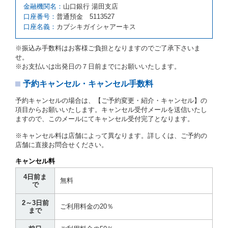
第６条（免責）
金融機関名：
山口銀行 湯田支店
口座番号：
普通預金 5113527
当社及び借受人は、予約が取り消され、又は貸渡契約
口座名義：
カブシキガイシャアーキス
が締結されなかったことについて、第４条及び第５条
に定める場合を除き、相互に何らの請求をしないもの
とします。
※振込み手数料はお客様ご負担となりますのでご了承下さいま
せ。
第３章／貸 渡 し
※お支払いは出発日の７日前までにお願いいたします。
予約キャンセル・キャンセル手数料
第７条（貸渡契約の締結）
借受人は第２条第１項に定める借受条件を明示し、当
予約キャンセルの場合は、【ご予約変更・紹介・キャンセル】の
社はこの約款、料金表等により貸渡条件を明示して、
項目からお願いいたします。キャンセル受付メールを送信いたし
貸渡契約を締結するものとします。ただし、貸し渡す
ますので、このメールにてキャンセル受付完了となります。
ことができるレンタカーがない場合又は借受人若しく
は運転者が第８条第１項若しくは第２項各号のいずれ
※キャンセル料は店舗によって異なります。詳しくは、ご予約の
かに該当する場合を除きます。
店舗に直接お問合せください。
貸渡契約を締結した場合、借受人は当社に第１0条第
キャンセル料
１項に定める貸渡料金を支払うものとします。
運転者は、貸渡契約の締結にあたり、約款及び細則で
4日前ま
無料
運転者の義務と定められた事項を遵守するものとしま
で
す。
2～3日前
当社は、監督官庁の基本通達（注１）に基づき、貸渡
ご利用料金の20％
まで
簿(貸渡原票)及び第１３条第１項に規定する貸渡証に
運転者の氏名、住所、運転免許の種類及び運転免許証