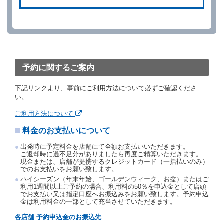
ができます。
借受人が、借受人の都合により予約した借受開始時刻
を１時間以上経過してもレンタカー貸渡契約（以下
「貸渡契約」といいます。）締結手続きに着手しなか
ったときは、予約が取り消されたものとします。
前２項の場合、借受人は、別に定めるところにより予
約取消手数料を当社に支払うものとし、当社は、この
予約に関するご案内
予約取消手数料の支払いがあったときは、受領済の予
約申込金を借受人に返還するものとします。
下記リンクより、事前にご利用方法について必ずご確認くださ
当社の都合により、予約が取り消されたとき、又は貸
い。
渡契約が締結されなかったときは、当社は受領済の予
約申込金を返還するものとします。
ご利用方法について
事故、盗難、不返還、リコール、天災その他の借受人
料金のお支払いについて
若しくは当社のいずれの責にもよらない事由により貸
渡契約が締結されなかったときは、予約は取り消され
出発時に予定料金を店舗にて全額お支払いいただきます。
たものとします。この場合、当社は受領済の予約申込
ご返却時に過不足分がありましたら再度ご精算いただきます。
金を返還するものとします。
現金または、店舗が提携するクレジットカード（一括払いのみ）
でのお支払いをお願い致します。
第５条（代替レンタカー）
ハイシーズン（年末年始、ゴールデンウィーク、お盆）またはご
当社は、借受人から予約のあった車種クラスのレンタ
利用1週間以上ご予約の場合、利用料の50％を申込金として店頭
でお支払い又は指定口座へお振込みをお願い致します。予約申込
カーを貸し渡すことができないときは、予約と異なる
金は利用料金の一部として充当させていただきます。
車種クラスのレンタカー（以下「代替レンタカー」と
いいます。）の貸渡しを申し入れることができるもの
各店舗 予約申込金のお振込先
とします。