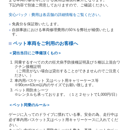
受人は、自己が運転者であるときは自己の運転免許証
下記内容で別途ご用意しておりますので、ご確認ください。
を提示し、
借受人と運転者が異なるときはその運転者
の運転免許証を提示
するものとします。
安心パック：費用は各店舗の詳細情報をご覧ください。
注１）監督官庁の基本通達とは、国土交通省自動車
免責分を保証致いたします。
交通局長通達「レンタカーに関する基本通達」（自
自損事故における車両修理費用の50％を弊社が補償いたしま
旅第138号 平成7年6月13日）の２．(10)及び(11)の
す。
ことをいいます。
注２）運転免許証とは、道路交通法第９２条に規定
ペット車両をご利用のお客様へ
される運転免許証のうち、道路交通法施行規則第１
９条別記様式第１４の書式の運転免許証をいいま
＜貸出当日にご準備頂くもの＞
す。
同乗するすべての犬の狂犬病予防接種証明及び５種以上混合ワ
当社は、貸渡契約の締結にあたり、借受人及び運転者
クチン接種証明
に対し、運転免許証のほかに本人確認ができる書類の
（ご用意がない場合は貸出することができませんのでご注意く
提示を求め、及び提出された書類の写しをとることが
ださい。）
あります。
車内用バスケット 又はペット用キャリーケース等
当社は、貸渡契約の締結にあたり、借受期間中に借受
※90cm×63cm以内のサイズでお願い致します。
人及び運転者と連絡するための携帯電話番号等の告知
ペット用防水シーツ
※レンタルも承っております。（１と２セットで1,000円/日）
を求めます。
当社は、貸渡契約の締結にあたり、借受人に対し、ク
＜ペット同乗のルール＞
レジットカード若しくは現金による支払いを求め、又
はその他の支払方法を指定することがあります。
ゲージに入ってのドライブに慣れている事。安全の為、走行中は
借受人は契約後の借受期間の延長はできないものとし
必ず車内用バスケット又はペット用キャリーケースに入れてくだ
ます。
さい。
当社は、借受人又は運転者が前3項に従わない場合