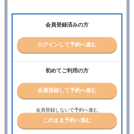
第２章／予 約
第２条（予約の申込み）
借受人は、レンタカーを借りるにあたって、約款及び
会員登録済みの方
別に定める料金表等に同意のうえ、別に定める方法に
より、借受開始日時、借受場所、借受期間、返還場
所、運転者、チャイルドシート等付属品の要否、その
他の借受条件（以下「借受条件」といいます。）を明
ログインして予約へ進む
示して予約の申込みを行うことができます。なお、当
社は、電話連絡並びに電子メールによる予約に応じま
すが、予約内容と実際に相違があった場合でも当社は
責任を負わないものとします。
当社は、借受人から予約の申込みがあったときは、原
初めてご利用の方
則として、当社の保有するレンタカーの範囲内で予約
に応ずるものとします。この場合、借受人は、当社が
特に認める場合を除き、別に定める予約申込金を支払
会員登録して予約へ進む
うものとします。
第３条（予約の変更）
借受人は、前条第１項の借受条件を変更しようとする
会員登録しないで予約へ進む
ときは、あらかじめ当社の承諾を受けなければならな
いものとします。
このまま予約へ進む
第４条（予約の取消し等）
借受人は、別に定める方法により予約を取り消すこと