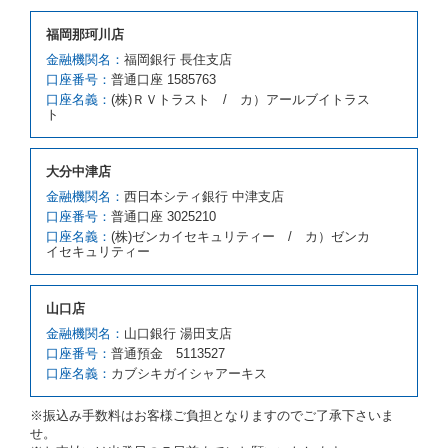
借受人が前項の申入れを承諾したときは、当社は車種
福岡那珂川店
クラスを除き予約時と同一の借受条件でレンタカー提
携先の代替レンタカーを貸し渡すものとします。な
金融機関名：
福岡銀行 長住支店
お、代替レンタカーの貸渡料金が予約された車種クラ
口座番号：
普通口座 1585763
スの貸渡料金より高くなるときは、予約した車種クラ
口座名義：
(株)ＲＶトラスト / カ）アールブイトラス
スの貸渡料金によるものとし、予約された車種クラス
ト
の貸渡料金より低くなるときは、当該代替レンタカー
の車種クラスの貸渡料金によるものとします。
借受人は、第１項の代替レンタカーの貸渡しの申入れ
大分中津店
を拒絶し、予約を取り消すことができるものとしま
金融機関名：
西日本シティ銀行 中津支店
す。
口座番号：
普通口座 3025210
前項の場合、第１項の貸渡しをすることができない原
口座名義：
(株)ゼンカイセキュリティー / カ）ゼンカ
因が、当社の責に帰する事由によるときには第４条第
イセキュリティー
４項の予約の取消しとして取り扱い、当社は受領済の
予約申込金を返還するものとします。
第３項の場合、第１項の貸渡しをすることができない
山口店
原因が、当社の責に帰さない事由による時には第４条
第５項の予約の取消しとして取り扱い、当社は受領済
金融機関名：
山口銀行 湯田支店
の予約申込金を返還するものとします。
口座番号：
普通預金 5113527
口座名義：
カブシキガイシャアーキス
第６条（免責）
当社及び借受人は、予約が取り消され、又は貸渡契約
※振込み手数料はお客様ご負担となりますのでご了承下さいま
が締結されなかったことについて、第４条及び第５条
せ。
に定める場合を除き、相互に何らの請求をしないもの