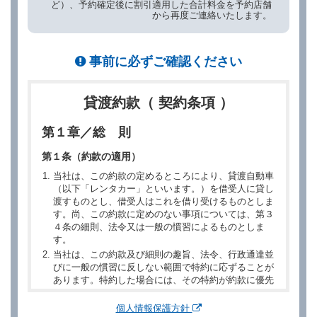
ど）、予約確定後に割引適用した合計料金を予約店舗
から再度ご連絡いたします。
事前に必ずご確認ください
貸渡約款（ 契約条項 ）
第１章／総 則
第１条（約款の適用）
当社は、この約款の定めるところにより、貸渡自動車
（以下「レンタカー」といいます。）を借受人に貸し
渡すものとし、借受人はこれを借り受けるものとしま
す。尚、この約款に定めのない事項については、第３
４条の細則、法令又は一般の慣習によるものとしま
す。
当社は、この約款及び細則の趣旨、法令、行政通達並
びに一般の慣習に反しない範囲で特約に応ずることが
あります。特約した場合には、その特約が約款に優先
するものとします。
個人情報保護方針