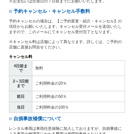
※お支払いは出発日の７日前までにお願いいたします。
とします。
予約キャンセル・キャンセル手数料
第３章／貸 渡 し
予約キャンセルの場合は、【ご予約変更・紹介・キャンセル】の
第７条（貸渡契約の締結）
項目からお願いいたします。キャンセル受付メールを送信いたし
ますので、このメールにてキャンセル受付完了となります。
借受人は第２条第１項に定める借受条件を明示し、当
社はこの約款、料金表等により貸渡条件を明示して、
※キャンセル料は店舗によって異なります。詳しくは、ご予約の
貸渡契約を締結するものとします。ただし、貸し渡す
店舗に直接お問合せください。
ことができるレンタカーがない場合又は借受人若しく
は運転者が第８条第１項若しくは第２項各号のいずれ
キャンセル料
かに該当する場合を除きます。
4日前ま
貸渡契約を締結した場合、借受人は当社に第１0条第
無料
で
１項に定める貸渡料金を支払うものとします。
運転者は、貸渡契約の締結にあたり、約款及び細則で
2～3日前
運転者の義務と定められた事項を遵守するものとしま
ご利用料金の20％
まで
す。
当社は、監督官庁の基本通達（注１）に基づき、貸渡
前日
ご利用料金の50％
簿(貸渡原票)及び第１３条第１項に規定する貸渡証に
運転者の氏名、住所、運転免許の種類及び運転免許証
当日
ご利用料金の100％
（注２）の番号を記載し、又は運転者の運転免許証の
写しを添付するため、貸渡契約の締結にあたり、借受
自損事故補償について
人に対し、借受人の指定する運転者（以下「運転者」
といいます。）の運転免許証の提示を求めるほか、そ
レンタル車両は車両任意保険に加入しておりますが、自損事故に
の写しの提出を求めることがあります。この場合、借
よる車両の修理等にかかる費用は補償対象外となります。