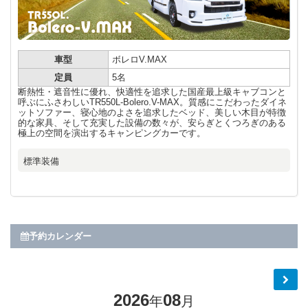
車型
ボレロV.MAX
定員
5名
断熱性・遮音性に優れ、快適性を追求した国産最上級キャブコンと
呼ぶにふさわしいTR550L-Bolero.V-MAX。質感にこだわったダイネ
ットソファー、寝心地のよさを追求したベッド、美しい木目が特徴
的な家具、そして充実した設備の数々が、安らぎとくつろぎのある
極上の空間を演出するキャンピングカーです。
標準装備
予約カレンダー
2026
08
年
月