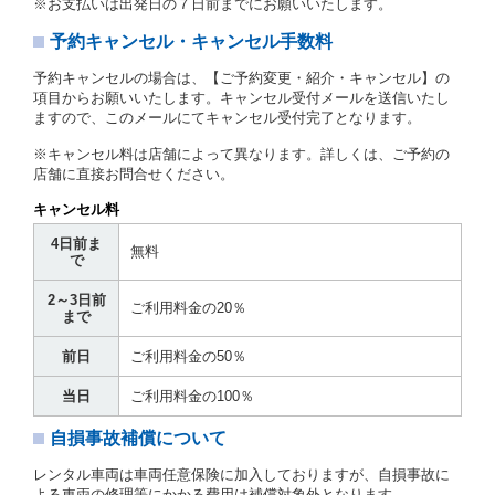
※お支払いは出発日の７日前までにお願いいたします。
とします。
予約キャンセル・キャンセル手数料
第３章／貸 渡 し
予約キャンセルの場合は、【ご予約変更・紹介・キャンセル】の
第７条（貸渡契約の締結）
項目からお願いいたします。キャンセル受付メールを送信いたし
ますので、このメールにてキャンセル受付完了となります。
借受人は第２条第１項に定める借受条件を明示し、当
社はこの約款、料金表等により貸渡条件を明示して、
※キャンセル料は店舗によって異なります。詳しくは、ご予約の
貸渡契約を締結するものとします。ただし、貸し渡す
店舗に直接お問合せください。
ことができるレンタカーがない場合又は借受人若しく
は運転者が第８条第１項若しくは第２項各号のいずれ
キャンセル料
かに該当する場合を除きます。
4日前ま
貸渡契約を締結した場合、借受人は当社に第１0条第
無料
で
１項に定める貸渡料金を支払うものとします。
運転者は、貸渡契約の締結にあたり、約款及び細則で
2～3日前
運転者の義務と定められた事項を遵守するものとしま
ご利用料金の20％
まで
す。
当社は、監督官庁の基本通達（注１）に基づき、貸渡
前日
ご利用料金の50％
簿(貸渡原票)及び第１３条第１項に規定する貸渡証に
運転者の氏名、住所、運転免許の種類及び運転免許証
当日
ご利用料金の100％
（注２）の番号を記載し、又は運転者の運転免許証の
写しを添付するため、貸渡契約の締結にあたり、借受
自損事故補償について
人に対し、借受人の指定する運転者（以下「運転者」
といいます。）の運転免許証の提示を求めるほか、そ
レンタル車両は車両任意保険に加入しておりますが、自損事故に
の写しの提出を求めることがあります。この場合、借
よる車両の修理等にかかる費用は補償対象外となります。