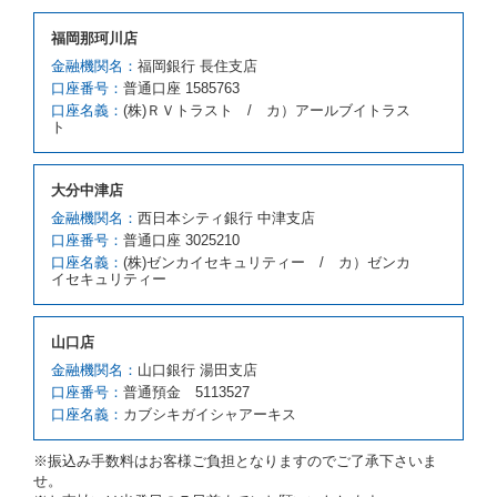
借受人が前項の申入れを承諾したときは、当社は車種
福岡那珂川店
クラスを除き予約時と同一の借受条件でレンタカー提
携先の代替レンタカーを貸し渡すものとします。な
金融機関名：
福岡銀行 長住支店
お、代替レンタカーの貸渡料金が予約された車種クラ
口座番号：
普通口座 1585763
スの貸渡料金より高くなるときは、予約した車種クラ
口座名義：
(株)ＲＶトラスト / カ）アールブイトラス
スの貸渡料金によるものとし、予約された車種クラス
ト
の貸渡料金より低くなるときは、当該代替レンタカー
の車種クラスの貸渡料金によるものとします。
借受人は、第１項の代替レンタカーの貸渡しの申入れ
大分中津店
を拒絶し、予約を取り消すことができるものとしま
金融機関名：
西日本シティ銀行 中津支店
す。
口座番号：
普通口座 3025210
前項の場合、第１項の貸渡しをすることができない原
口座名義：
(株)ゼンカイセキュリティー / カ）ゼンカ
因が、当社の責に帰する事由によるときには第４条第
イセキュリティー
４項の予約の取消しとして取り扱い、当社は受領済の
予約申込金を返還するものとします。
第３項の場合、第１項の貸渡しをすることができない
山口店
原因が、当社の責に帰さない事由による時には第４条
第５項の予約の取消しとして取り扱い、当社は受領済
金融機関名：
山口銀行 湯田支店
の予約申込金を返還するものとします。
口座番号：
普通預金 5113527
口座名義：
カブシキガイシャアーキス
第６条（免責）
当社及び借受人は、予約が取り消され、又は貸渡契約
※振込み手数料はお客様ご負担となりますのでご了承下さいま
が締結されなかったことについて、第４条及び第５条
せ。
に定める場合を除き、相互に何らの請求をしないもの