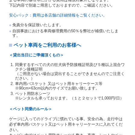
受人は、自己が運転者であるときは自己の運転免許証
下記内容で別途ご用意しておりますので、ご確認ください。
を提示し、
借受人と運転者が異なるときはその運転者
の運転免許証を提示
するものとします。
安心パック：費用は各店舗の詳細情報をご覧ください。
注１）監督官庁の基本通達とは、国土交通省自動車
免責分を保証致いたします。
交通局長通達「レンタカーに関する基本通達」（自
自損事故における車両修理費用の50％を弊社が補償いたしま
旅第138号 平成7年6月13日）の２．(10)及び(11)の
す。
ことをいいます。
注２）運転免許証とは、道路交通法第９２条に規定
ペット車両をご利用のお客様へ
される運転免許証のうち、道路交通法施行規則第１
９条別記様式第１４の書式の運転免許証をいいま
＜貸出当日にご準備頂くもの＞
す。
同乗するすべての犬の狂犬病予防接種証明及び５種以上混合ワ
当社は、貸渡契約の締結にあたり、借受人及び運転者
クチン接種証明
に対し、運転免許証のほかに本人確認ができる書類の
（ご用意がない場合は貸出することができませんのでご注意く
提示を求め、及び提出された書類の写しをとることが
ださい。）
あります。
車内用バスケット 又はペット用キャリーケース等
当社は、貸渡契約の締結にあたり、借受期間中に借受
※90cm×63cm以内のサイズでお願い致します。
人及び運転者と連絡するための携帯電話番号等の告知
ペット用防水シーツ
※レンタルも承っております。（１と２セットで1,000円/日）
を求めます。
当社は、貸渡契約の締結にあたり、借受人に対し、ク
＜ペット同乗のルール＞
レジットカード若しくは現金による支払いを求め、又
はその他の支払方法を指定することがあります。
ゲージに入ってのドライブに慣れている事。安全の為、走行中は
借受人は契約後の借受期間の延長はできないものとし
必ず車内用バスケット又はペット用キャリーケースに入れてくだ
ます。
さい。
当社は、借受人又は運転者が前3項に従わない場合