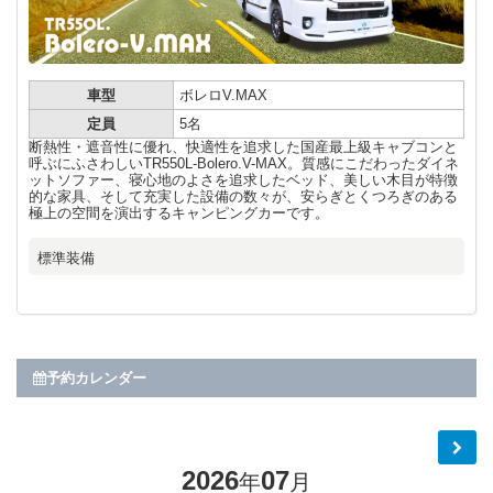
車型
ボレロV.MAX
定員
5名
断熱性・遮音性に優れ、快適性を追求した国産最上級キャブコンと
呼ぶにふさわしいTR550L-Bolero.V-MAX。質感にこだわったダイネ
ットソファー、寝心地のよさを追求したベッド、美しい木目が特徴
的な家具、そして充実した設備の数々が、安らぎとくつろぎのある
極上の空間を演出するキャンピングカーです。
標準装備
予約カレンダー
2026
07
年
月