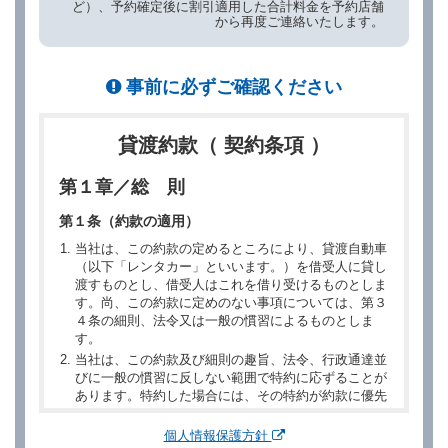
ど）、予約確定後に割引適用した合計料金を予約店舗
から再度ご連絡いたします。
事前に必ずご確認ください
貸渡約款（ 契約条項 ）
第１章／総 則
第１条（約款の適用）
当社は、この約款の定めるところにより、貸渡自動車
（以下「レンタカー」といいます。）を借受人に貸し
渡すものとし、借受人はこれを借り受けるものとしま
す。尚、この約款に定めのない事項については、第３
４条の細則、法令又は一般の慣習によるものとしま
す。
当社は、この約款及び細則の趣旨、法令、行政通達並
びに一般の慣習に反しない範囲で特約に応ずることが
あります。特約した場合には、その特約が約款に優先
するものとします。
個人情報保護方針