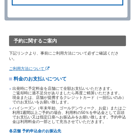
ができます。
借受人が、借受人の都合により予約した借受開始時刻
を１時間以上経過してもレンタカー貸渡契約（以下
「貸渡契約」といいます。）締結手続きに着手しなか
ったときは、予約が取り消されたものとします。
前２項の場合、借受人は、別に定めるところにより予
約取消手数料を当社に支払うものとし、当社は、この
予約に関するご案内
予約取消手数料の支払いがあったときは、受領済の予
約申込金を借受人に返還するものとします。
下記リンクより、事前にご利用方法について必ずご確認くださ
当社の都合により、予約が取り消されたとき、又は貸
い。
渡契約が締結されなかったときは、当社は受領済の予
約申込金を返還するものとします。
ご利用方法について
事故、盗難、不返還、リコール、天災その他の借受人
料金のお支払いについて
若しくは当社のいずれの責にもよらない事由により貸
渡契約が締結されなかったときは、予約は取り消され
出発時に予定料金を店舗にて全額お支払いいただきます。
たものとします。この場合、当社は受領済の予約申込
ご返却時に過不足分がありましたら再度ご精算いただきます。
金を返還するものとします。
現金または、店舗が提携するクレジットカード（一括払いのみ）
でのお支払いをお願い致します。
第５条（代替レンタカー）
ハイシーズン（年末年始、ゴールデンウィーク、お盆）またはご
当社は、借受人から予約のあった車種クラスのレンタ
利用1週間以上ご予約の場合、利用料の50％を申込金として店頭
でお支払い又は指定口座へお振込みをお願い致します。予約申込
カーを貸し渡すことができないときは、予約と異なる
金は利用料金の一部として充当させていただきます。
車種クラスのレンタカー（以下「代替レンタカー」と
いいます。）の貸渡しを申し入れることができるもの
各店舗 予約申込金のお振込先
とします。