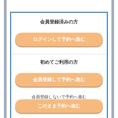
第２章／予 約
第２条（予約の申込み）
借受人は、レンタカーを借りるにあたって、約款及び
会員登録済みの方
別に定める料金表等に同意のうえ、別に定める方法に
より、借受開始日時、借受場所、借受期間、返還場
所、運転者、チャイルドシート等付属品の要否、その
他の借受条件（以下「借受条件」といいます。）を明
ログインして予約へ進む
示して予約の申込みを行うことができます。なお、当
社は、電話連絡並びに電子メールによる予約に応じま
すが、予約内容と実際に相違があった場合でも当社は
責任を負わないものとします。
当社は、借受人から予約の申込みがあったときは、原
初めてご利用の方
則として、当社の保有するレンタカーの範囲内で予約
に応ずるものとします。この場合、借受人は、当社が
特に認める場合を除き、別に定める予約申込金を支払
会員登録して予約へ進む
うものとします。
第３条（予約の変更）
借受人は、前条第１項の借受条件を変更しようとする
会員登録しないで予約へ進む
ときは、あらかじめ当社の承諾を受けなければならな
いものとします。
このまま予約へ進む
第４条（予約の取消し等）
借受人は、別に定める方法により予約を取り消すこと