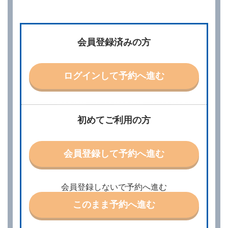
第２章／予 約
第２条（予約の申込み）
借受人は、レンタカーを借りるにあたって、約款及び
会員登録済みの方
別に定める料金表等に同意のうえ、別に定める方法に
より、借受開始日時、借受場所、借受期間、返還場
所、運転者、チャイルドシート等付属品の要否、その
他の借受条件（以下「借受条件」といいます。）を明
ログインして予約へ進む
示して予約の申込みを行うことができます。なお、当
社は、電話連絡並びに電子メールによる予約に応じま
すが、予約内容と実際に相違があった場合でも当社は
責任を負わないものとします。
当社は、借受人から予約の申込みがあったときは、原
初めてご利用の方
則として、当社の保有するレンタカーの範囲内で予約
に応ずるものとします。この場合、借受人は、当社が
特に認める場合を除き、別に定める予約申込金を支払
会員登録して予約へ進む
うものとします。
第３条（予約の変更）
借受人は、前条第１項の借受条件を変更しようとする
会員登録しないで予約へ進む
ときは、あらかじめ当社の承諾を受けなければならな
いものとします。
このまま予約へ進む
第４条（予約の取消し等）
借受人は、別に定める方法により予約を取り消すこと