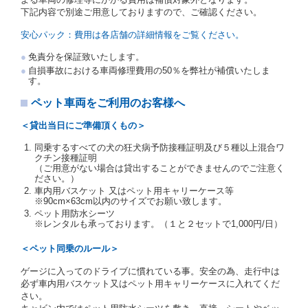
受人は、自己が運転者であるときは自己の運転免許証
下記内容で別途ご用意しておりますので、ご確認ください。
を提示し、
借受人と運転者が異なるときはその運転者
の運転免許証を提示
するものとします。
安心パック：費用は各店舗の詳細情報をご覧ください。
注１）監督官庁の基本通達とは、国土交通省自動車
免責分を保証致いたします。
交通局長通達「レンタカーに関する基本通達」（自
自損事故における車両修理費用の50％を弊社が補償いたしま
旅第138号 平成7年6月13日）の２．(10)及び(11)の
す。
ことをいいます。
注２）運転免許証とは、道路交通法第９２条に規定
ペット車両をご利用のお客様へ
される運転免許証のうち、道路交通法施行規則第１
９条別記様式第１４の書式の運転免許証をいいま
＜貸出当日にご準備頂くもの＞
す。
同乗するすべての犬の狂犬病予防接種証明及び５種以上混合ワ
当社は、貸渡契約の締結にあたり、借受人及び運転者
クチン接種証明
に対し、運転免許証のほかに本人確認ができる書類の
（ご用意がない場合は貸出することができませんのでご注意く
提示を求め、及び提出された書類の写しをとることが
ださい。）
あります。
車内用バスケット 又はペット用キャリーケース等
当社は、貸渡契約の締結にあたり、借受期間中に借受
※90cm×63cm以内のサイズでお願い致します。
人及び運転者と連絡するための携帯電話番号等の告知
ペット用防水シーツ
※レンタルも承っております。（１と２セットで1,000円/日）
を求めます。
当社は、貸渡契約の締結にあたり、借受人に対し、ク
＜ペット同乗のルール＞
レジットカード若しくは現金による支払いを求め、又
はその他の支払方法を指定することがあります。
ゲージに入ってのドライブに慣れている事。安全の為、走行中は
借受人は契約後の借受期間の延長はできないものとし
必ず車内用バスケット又はペット用キャリーケースに入れてくだ
ます。
さい。
当社は、借受人又は運転者が前3項に従わない場合