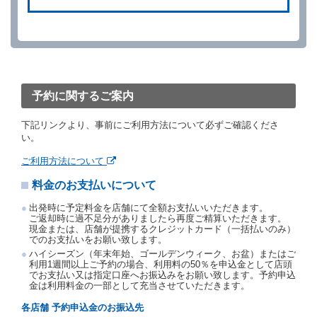
ができます。
借受人が、借受人の都合により予約した借受開始時刻
を１時間以上経過してもレンタカー貸渡契約（以下
「貸渡契約」といいます。）締結手続きに着手しなか
ったときは、予約が取り消されたものとします。
前２項の場合、借受人は、別に定めるところにより予
約取消手数料を当社に支払うものとし、当社は、この
予約に関するご案内
予約取消手数料の支払いがあったときは、受領済の予
約申込金を借受人に返還するものとします。
下記リンクより、事前にご利用方法について必ずご確認くださ
当社の都合により、予約が取り消されたとき、又は貸
い。
渡契約が締結されなかったときは、当社は受領済の予
約申込金を返還するものとします。
ご利用方法について
事故、盗難、不返還、リコール、天災その他の借受人
料金のお支払いについて
若しくは当社のいずれの責にもよらない事由により貸
渡契約が締結されなかったときは、予約は取り消され
出発時に予定料金を店舗にて全額お支払いいただきます。
たものとします。この場合、当社は受領済の予約申込
ご返却時に過不足分がありましたら再度ご精算いただきます。
金を返還するものとします。
現金または、店舗が提携するクレジットカード（一括払いのみ）
でのお支払いをお願い致します。
第５条（代替レンタカー）
ハイシーズン（年末年始、ゴールデンウィーク、お盆）またはご
当社は、借受人から予約のあった車種クラスのレンタ
利用1週間以上ご予約の場合、利用料の50％を申込金として店頭
でお支払い又は指定口座へお振込みをお願い致します。予約申込
カーを貸し渡すことができないときは、予約と異なる
金は利用料金の一部として充当させていただきます。
車種クラスのレンタカー（以下「代替レンタカー」と
いいます。）の貸渡しを申し入れることができるもの
各店舗 予約申込金のお振込先
とします。