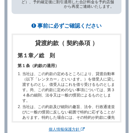
ど）、予約確定後に割引適用した合計料金を予約店舗
から再度ご連絡いたします。
事前に必ずご確認ください
貸渡約款（ 契約条項 ）
第１章／総 則
第１条（約款の適用）
当社は、この約款の定めるところにより、貸渡自動車
（以下「レンタカー」といいます。）を借受人に貸し
渡すものとし、借受人はこれを借り受けるものとしま
す。尚、この約款に定めのない事項については、第３
４条の細則、法令又は一般の慣習によるものとしま
す。
当社は、この約款及び細則の趣旨、法令、行政通達並
びに一般の慣習に反しない範囲で特約に応ずることが
あります。特約した場合には、その特約が約款に優先
するものとします。
個人情報保護方針