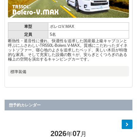
車型
ボレロV.MAX
定員
5名
断熱性・遮音性に優れ、快適性を追求した国産最上級キャブコンと
呼ぶにふさわしいTR550L-Bolero.V-MAX。質感にこだわったダイネ
ットソファー、寝心地のよさを追求したベッド、美しい木目が特徴
的な家具、そして充実した設備の数々が、安らぎとくつろぎのある
極上の空間を演出するキャンピングカーです。
標準装備
予約カレンダー
2026
07
年
月