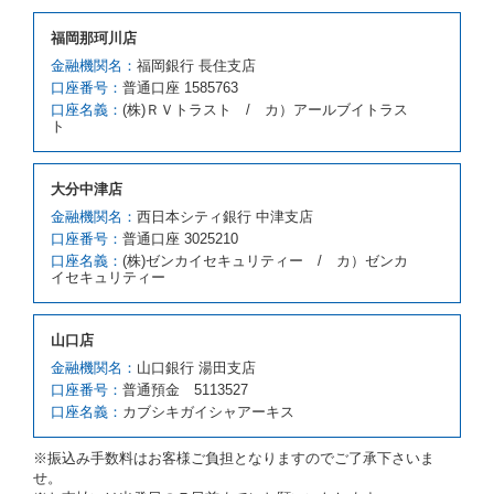
借受人が前項の申入れを承諾したときは、当社は車種
福岡那珂川店
クラスを除き予約時と同一の借受条件でレンタカー提
携先の代替レンタカーを貸し渡すものとします。な
金融機関名：
福岡銀行 長住支店
お、代替レンタカーの貸渡料金が予約された車種クラ
口座番号：
普通口座 1585763
スの貸渡料金より高くなるときは、予約した車種クラ
口座名義：
(株)ＲＶトラスト / カ）アールブイトラス
スの貸渡料金によるものとし、予約された車種クラス
ト
の貸渡料金より低くなるときは、当該代替レンタカー
の車種クラスの貸渡料金によるものとします。
借受人は、第１項の代替レンタカーの貸渡しの申入れ
大分中津店
を拒絶し、予約を取り消すことができるものとしま
金融機関名：
西日本シティ銀行 中津支店
す。
口座番号：
普通口座 3025210
前項の場合、第１項の貸渡しをすることができない原
口座名義：
(株)ゼンカイセキュリティー / カ）ゼンカ
因が、当社の責に帰する事由によるときには第４条第
イセキュリティー
４項の予約の取消しとして取り扱い、当社は受領済の
予約申込金を返還するものとします。
第３項の場合、第１項の貸渡しをすることができない
山口店
原因が、当社の責に帰さない事由による時には第４条
第５項の予約の取消しとして取り扱い、当社は受領済
金融機関名：
山口銀行 湯田支店
の予約申込金を返還するものとします。
口座番号：
普通預金 5113527
口座名義：
カブシキガイシャアーキス
第６条（免責）
当社及び借受人は、予約が取り消され、又は貸渡契約
※振込み手数料はお客様ご負担となりますのでご了承下さいま
が締結されなかったことについて、第４条及び第５条
せ。
に定める場合を除き、相互に何らの請求をしないもの