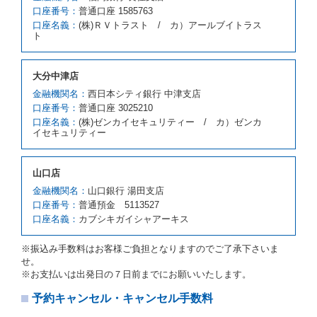
お、代替レンタカーの貸渡料金が予約された車種クラ
口座番号：
普通口座 1585763
スの貸渡料金より高くなるときは、予約した車種クラ
口座名義：
(株)ＲＶトラスト / カ）アールブイトラス
スの貸渡料金によるものとし、予約された車種クラス
ト
の貸渡料金より低くなるときは、当該代替レンタカー
の車種クラスの貸渡料金によるものとします。
借受人は、第１項の代替レンタカーの貸渡しの申入れ
大分中津店
を拒絶し、予約を取り消すことができるものとしま
金融機関名：
西日本シティ銀行 中津支店
す。
口座番号：
普通口座 3025210
前項の場合、第１項の貸渡しをすることができない原
口座名義：
(株)ゼンカイセキュリティー / カ）ゼンカ
因が、当社の責に帰する事由によるときには第４条第
イセキュリティー
４項の予約の取消しとして取り扱い、当社は受領済の
予約申込金を返還するものとします。
第３項の場合、第１項の貸渡しをすることができない
山口店
原因が、当社の責に帰さない事由による時には第４条
第５項の予約の取消しとして取り扱い、当社は受領済
金融機関名：
山口銀行 湯田支店
の予約申込金を返還するものとします。
口座番号：
普通預金 5113527
口座名義：
カブシキガイシャアーキス
第６条（免責）
当社及び借受人は、予約が取り消され、又は貸渡契約
※振込み手数料はお客様ご負担となりますのでご了承下さいま
が締結されなかったことについて、第４条及び第５条
せ。
に定める場合を除き、相互に何らの請求をしないもの
※お支払いは出発日の７日前までにお願いいたします。
とします。
予約キャンセル・キャンセル手数料
第３章／貸 渡 し