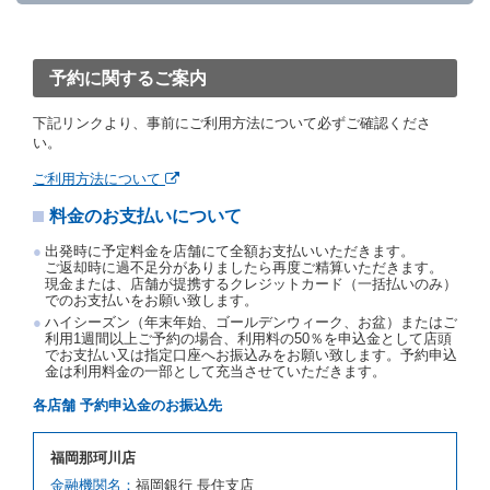
「貸渡契約」といいます。）締結手続きに着手しなか
ったときは、予約が取り消されたものとします。
前２項の場合、借受人は、別に定めるところにより予
約取消手数料を当社に支払うものとし、当社は、この
予約に関するご案内
予約取消手数料の支払いがあったときは、受領済の予
約申込金を借受人に返還するものとします。
下記リンクより、事前にご利用方法について必ずご確認くださ
当社の都合により、予約が取り消されたとき、又は貸
い。
渡契約が締結されなかったときは、当社は受領済の予
約申込金を返還するものとします。
ご利用方法について
事故、盗難、不返還、リコール、天災その他の借受人
料金のお支払いについて
若しくは当社のいずれの責にもよらない事由により貸
渡契約が締結されなかったときは、予約は取り消され
出発時に予定料金を店舗にて全額お支払いいただきます。
たものとします。この場合、当社は受領済の予約申込
ご返却時に過不足分がありましたら再度ご精算いただきます。
金を返還するものとします。
現金または、店舗が提携するクレジットカード（一括払いのみ）
でのお支払いをお願い致します。
第５条（代替レンタカー）
ハイシーズン（年末年始、ゴールデンウィーク、お盆）またはご
当社は、借受人から予約のあった車種クラスのレンタ
利用1週間以上ご予約の場合、利用料の50％を申込金として店頭
でお支払い又は指定口座へお振込みをお願い致します。予約申込
カーを貸し渡すことができないときは、予約と異なる
金は利用料金の一部として充当させていただきます。
車種クラスのレンタカー（以下「代替レンタカー」と
いいます。）の貸渡しを申し入れることができるもの
各店舗 予約申込金のお振込先
とします。
借受人が前項の申入れを承諾したときは、当社は車種
福岡那珂川店
クラスを除き予約時と同一の借受条件でレンタカー提
携先の代替レンタカーを貸し渡すものとします。な
金融機関名：
福岡銀行 長住支店