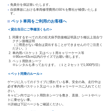
注１）監督官庁の基本通達とは、国土交通省自動車
免責分を保証致いたします。
交通局長通達「レンタカーに関する基本通達」（自
自損事故における車両修理費用の50％を弊社が補償いたしま
旅第138号 平成7年6月13日）の２．(10)及び(11)の
す。
ことをいいます。
注２）運転免許証とは、道路交通法第９２条に規定
ペット車両をご利用のお客様へ
される運転免許証のうち、道路交通法施行規則第１
９条別記様式第１４の書式の運転免許証をいいま
＜貸出当日にご準備頂くもの＞
す。
同乗するすべての犬の狂犬病予防接種証明及び５種以上混合ワ
当社は、貸渡契約の締結にあたり、借受人及び運転者
クチン接種証明
に対し、運転免許証のほかに本人確認ができる書類の
（ご用意がない場合は貸出することができませんのでご注意く
提示を求め、及び提出された書類の写しをとることが
ださい。）
あります。
車内用バスケット 又はペット用キャリーケース等
当社は、貸渡契約の締結にあたり、借受期間中に借受
※90cm×63cm以内のサイズでお願い致します。
人及び運転者と連絡するための携帯電話番号等の告知
ペット用防水シーツ
※レンタルも承っております。（１と２セットで1,000円/日）
を求めます。
当社は、貸渡契約の締結にあたり、借受人に対し、ク
＜ペット同乗のルール＞
レジットカード若しくは現金による支払いを求め、又
はその他の支払方法を指定することがあります。
ゲージに入ってのドライブに慣れている事。安全の為、走行中は
借受人は契約後の借受期間の延長はできないものとし
必ず車内用バスケット又はペット用キャリーケースに入れてくだ
ます。
さい。
当社は、借受人又は運転者が前3項に従わない場合
キャビン内ではペット用防水シーツを敷き、直接、シートやベッ
は、貸渡契約の締結を拒絶するとともに、予約を取消
トに乗せない事。
すことができるものとします。なお、この場合の予約
※詳細は下記ページをご確認ください。
申込金等の扱いについては、第4条第5項を適用するも