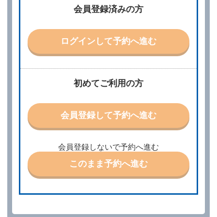
借受人は、レンタカーを借りるにあたって、約款及び
会員登録済みの方
別に定める料金表等に同意のうえ、別に定める方法に
より、借受開始日時、借受場所、借受期間、返還場
所、運転者、チャイルドシート等付属品の要否、その
他の借受条件（以下「借受条件」といいます。）を明
ログインして予約へ進む
示して予約の申込みを行うことができます。なお、当
社は、電話連絡並びに電子メールによる予約に応じま
すが、予約内容と実際に相違があった場合でも当社は
責任を負わないものとします。
当社は、借受人から予約の申込みがあったときは、原
初めてご利用の方
則として、当社の保有するレンタカーの範囲内で予約
に応ずるものとします。この場合、借受人は、当社が
特に認める場合を除き、別に定める予約申込金を支払
会員登録して予約へ進む
うものとします。
第３条（予約の変更）
借受人は、前条第１項の借受条件を変更しようとする
会員登録しないで予約へ進む
ときは、あらかじめ当社の承諾を受けなければならな
いものとします。
このまま予約へ進む
第４条（予約の取消し等）
借受人は、別に定める方法により予約を取り消すこと
ができます。
借受人が、借受人の都合により予約した借受開始時刻
を１時間以上経過してもレンタカー貸渡契約（以下