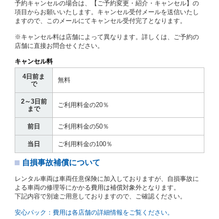
予約キャンセルの場合は、【ご予約変更・紹介・キャンセル】の
第７条（貸渡契約の締結）
項目からお願いいたします。キャンセル受付メールを送信いたし
ますので、このメールにてキャンセル受付完了となります。
借受人は第２条第１項に定める借受条件を明示し、当
社はこの約款、料金表等により貸渡条件を明示して、
※キャンセル料は店舗によって異なります。詳しくは、ご予約の
貸渡契約を締結するものとします。ただし、貸し渡す
店舗に直接お問合せください。
ことができるレンタカーがない場合又は借受人若しく
は運転者が第８条第１項若しくは第２項各号のいずれ
キャンセル料
かに該当する場合を除きます。
4日前ま
貸渡契約を締結した場合、借受人は当社に第１0条第
無料
で
１項に定める貸渡料金を支払うものとします。
運転者は、貸渡契約の締結にあたり、約款及び細則で
2～3日前
運転者の義務と定められた事項を遵守するものとしま
ご利用料金の20％
まで
す。
当社は、監督官庁の基本通達（注１）に基づき、貸渡
前日
ご利用料金の50％
簿(貸渡原票)及び第１３条第１項に規定する貸渡証に
運転者の氏名、住所、運転免許の種類及び運転免許証
当日
ご利用料金の100％
（注２）の番号を記載し、又は運転者の運転免許証の
写しを添付するため、貸渡契約の締結にあたり、借受
自損事故補償について
人に対し、借受人の指定する運転者（以下「運転者」
といいます。）の運転免許証の提示を求めるほか、そ
レンタル車両は車両任意保険に加入しておりますが、自損事故に
の写しの提出を求めることがあります。この場合、借
よる車両の修理等にかかる費用は補償対象外となります。
受人は、自己が運転者であるときは自己の運転免許証
下記内容で別途ご用意しておりますので、ご確認ください。
を提示し、
借受人と運転者が異なるときはその運転者
の運転免許証を提示
するものとします。
安心パック：費用は各店舗の詳細情報をご覧ください。