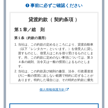
事前に必ずご確認ください
貸渡約款（ 契約条項 ）
第１章／総 則
第１条（約款の適用）
当社は、この約款の定めるところにより、貸渡自動車
（以下「レンタカー」といいます。）を借受人に貸し
渡すものとし、借受人はこれを借り受けるものとしま
す。尚、この約款に定めのない事項については、第３
４条の細則、法令又は一般の慣習によるものとしま
す。
当社は、この約款及び細則の趣旨、法令、行政通達並
びに一般の慣習に反しない範囲で特約に応ずることが
あります。特約した場合には、その特約が約款に優先
するものとします。
個人情報保護方針
第２章／予 約
第２条（予約の申込み）