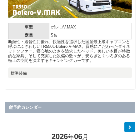
車型
ボレロV.MAX
定員
5名
断熱性・遮音性に優れ、快適性を追求した国産最上級キャブコンと
呼ぶにふさわしいTR550L-Bolero.V-MAX。質感にこだわったダイネ
ットソファー、寝心地のよさを追求したベッド、美しい木目が特徴
的な家具、そして充実した設備の数々が、安らぎとくつろぎのある
極上の空間を演出するキャンピングカーです。
標準装備
予約カレンダー
2026
06
年
月