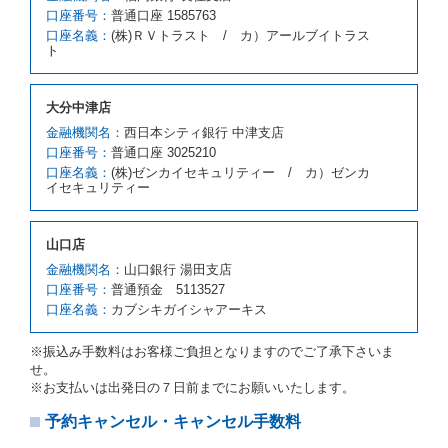
お、代替レンタカーの貸渡料金が予約された車種クラ
口座番号：
普通口座 1585763
スの貸渡料金より高くなるときは、予約した車種クラ
口座名義：
(株)ＲＶトラスト / カ）アールブイトラス
スの貸渡料金によるものとし、予約された車種クラス
ト
の貸渡料金より低くなるときは、当該代替レンタカー
の車種クラスの貸渡料金によるものとします。
借受人は、第１項の代替レンタカーの貸渡しの申入れ
大分中津店
を拒絶し、予約を取り消すことができるものとしま
金融機関名：
西日本シティ銀行 中津支店
す。
口座番号：
普通口座 3025210
前項の場合、第１項の貸渡しをすることができない原
口座名義：
(株)ゼンカイセキュリティー / カ）ゼンカ
因が、当社の責に帰する事由によるときには第４条第
イセキュリティー
４項の予約の取消しとして取り扱い、当社は受領済の
予約申込金を返還するものとします。
第３項の場合、第１項の貸渡しをすることができない
山口店
原因が、当社の責に帰さない事由による時には第４条
第５項の予約の取消しとして取り扱い、当社は受領済
金融機関名：
山口銀行 湯田支店
の予約申込金を返還するものとします。
口座番号：
普通預金 5113527
口座名義：
カブシキガイシャアーキス
第６条（免責）
当社及び借受人は、予約が取り消され、又は貸渡契約
※振込み手数料はお客様ご負担となりますのでご了承下さいま
が締結されなかったことについて、第４条及び第５条
せ。
に定める場合を除き、相互に何らの請求をしないもの
※お支払いは出発日の７日前までにお願いいたします。
とします。
予約キャンセル・キャンセル手数料
第３章／貸 渡 し