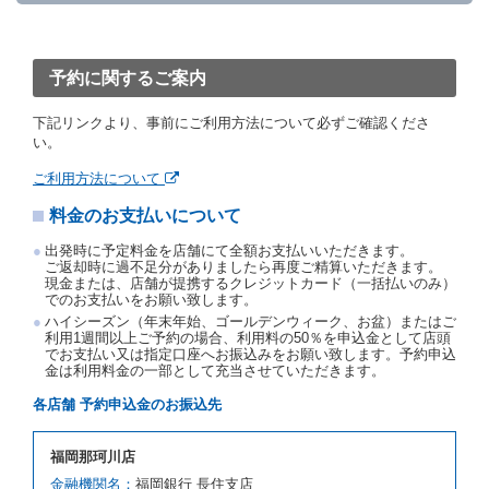
「貸渡契約」といいます。）締結手続きに着手しなか
ったときは、予約が取り消されたものとします。
前２項の場合、借受人は、別に定めるところにより予
約取消手数料を当社に支払うものとし、当社は、この
予約に関するご案内
予約取消手数料の支払いがあったときは、受領済の予
約申込金を借受人に返還するものとします。
下記リンクより、事前にご利用方法について必ずご確認くださ
当社の都合により、予約が取り消されたとき、又は貸
い。
渡契約が締結されなかったときは、当社は受領済の予
約申込金を返還するものとします。
ご利用方法について
事故、盗難、不返還、リコール、天災その他の借受人
料金のお支払いについて
若しくは当社のいずれの責にもよらない事由により貸
渡契約が締結されなかったときは、予約は取り消され
出発時に予定料金を店舗にて全額お支払いいただきます。
たものとします。この場合、当社は受領済の予約申込
ご返却時に過不足分がありましたら再度ご精算いただきます。
金を返還するものとします。
現金または、店舗が提携するクレジットカード（一括払いのみ）
でのお支払いをお願い致します。
第５条（代替レンタカー）
ハイシーズン（年末年始、ゴールデンウィーク、お盆）またはご
当社は、借受人から予約のあった車種クラスのレンタ
利用1週間以上ご予約の場合、利用料の50％を申込金として店頭
でお支払い又は指定口座へお振込みをお願い致します。予約申込
カーを貸し渡すことができないときは、予約と異なる
金は利用料金の一部として充当させていただきます。
車種クラスのレンタカー（以下「代替レンタカー」と
いいます。）の貸渡しを申し入れることができるもの
各店舗 予約申込金のお振込先
とします。
借受人が前項の申入れを承諾したときは、当社は車種
福岡那珂川店
クラスを除き予約時と同一の借受条件でレンタカー提
携先の代替レンタカーを貸し渡すものとします。な
金融機関名：
福岡銀行 長住支店