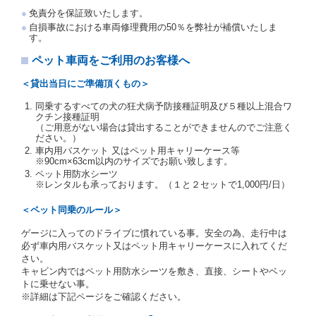
注１）監督官庁の基本通達とは、国土交通省自動車
免責分を保証致いたします。
交通局長通達「レンタカーに関する基本通達」（自
自損事故における車両修理費用の50％を弊社が補償いたしま
旅第138号 平成7年6月13日）の２．(10)及び(11)の
す。
ことをいいます。
注２）運転免許証とは、道路交通法第９２条に規定
ペット車両をご利用のお客様へ
される運転免許証のうち、道路交通法施行規則第１
９条別記様式第１４の書式の運転免許証をいいま
＜貸出当日にご準備頂くもの＞
す。
同乗するすべての犬の狂犬病予防接種証明及び５種以上混合ワ
当社は、貸渡契約の締結にあたり、借受人及び運転者
クチン接種証明
に対し、運転免許証のほかに本人確認ができる書類の
（ご用意がない場合は貸出することができませんのでご注意く
提示を求め、及び提出された書類の写しをとることが
ださい。）
あります。
車内用バスケット 又はペット用キャリーケース等
当社は、貸渡契約の締結にあたり、借受期間中に借受
※90cm×63cm以内のサイズでお願い致します。
人及び運転者と連絡するための携帯電話番号等の告知
ペット用防水シーツ
※レンタルも承っております。（１と２セットで1,000円/日）
を求めます。
当社は、貸渡契約の締結にあたり、借受人に対し、ク
＜ペット同乗のルール＞
レジットカード若しくは現金による支払いを求め、又
はその他の支払方法を指定することがあります。
ゲージに入ってのドライブに慣れている事。安全の為、走行中は
借受人は契約後の借受期間の延長はできないものとし
必ず車内用バスケット又はペット用キャリーケースに入れてくだ
ます。
さい。
当社は、借受人又は運転者が前3項に従わない場合
キャビン内ではペット用防水シーツを敷き、直接、シートやベッ
は、貸渡契約の締結を拒絶するとともに、予約を取消
トに乗せない事。
すことができるものとします。なお、この場合の予約
※詳細は下記ページをご確認ください。
申込金等の扱いについては、第4条第5項を適用するも