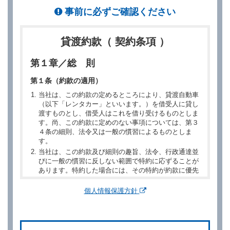
事前に必ずご確認ください
貸渡約款（ 契約条項 ）
第１章／総 則
第１条（約款の適用）
当社は、この約款の定めるところにより、貸渡自動車
（以下「レンタカー」といいます。）を借受人に貸し
渡すものとし、借受人はこれを借り受けるものとしま
す。尚、この約款に定めのない事項については、第３
４条の細則、法令又は一般の慣習によるものとしま
す。
当社は、この約款及び細則の趣旨、法令、行政通達並
びに一般の慣習に反しない範囲で特約に応ずることが
あります。特約した場合には、その特約が約款に優先
するものとします。
個人情報保護方針
第２章／予 約
第２条（予約の申込み）