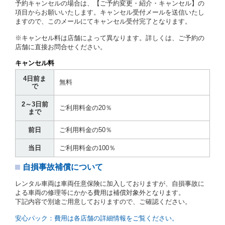
予約キャンセルの場合は、【ご予約変更・紹介・キャンセル】の
第７条（貸渡契約の締結）
項目からお願いいたします。キャンセル受付メールを送信いたし
ますので、このメールにてキャンセル受付完了となります。
借受人は第２条第１項に定める借受条件を明示し、当
社はこの約款、料金表等により貸渡条件を明示して、
※キャンセル料は店舗によって異なります。詳しくは、ご予約の
貸渡契約を締結するものとします。ただし、貸し渡す
店舗に直接お問合せください。
ことができるレンタカーがない場合又は借受人若しく
は運転者が第８条第１項若しくは第２項各号のいずれ
キャンセル料
かに該当する場合を除きます。
4日前ま
貸渡契約を締結した場合、借受人は当社に第１0条第
無料
で
１項に定める貸渡料金を支払うものとします。
運転者は、貸渡契約の締結にあたり、約款及び細則で
2～3日前
運転者の義務と定められた事項を遵守するものとしま
ご利用料金の20％
まで
す。
当社は、監督官庁の基本通達（注１）に基づき、貸渡
前日
ご利用料金の50％
簿(貸渡原票)及び第１３条第１項に規定する貸渡証に
運転者の氏名、住所、運転免許の種類及び運転免許証
当日
ご利用料金の100％
（注２）の番号を記載し、又は運転者の運転免許証の
写しを添付するため、貸渡契約の締結にあたり、借受
自損事故補償について
人に対し、借受人の指定する運転者（以下「運転者」
といいます。）の運転免許証の提示を求めるほか、そ
レンタル車両は車両任意保険に加入しておりますが、自損事故に
の写しの提出を求めることがあります。この場合、借
よる車両の修理等にかかる費用は補償対象外となります。
受人は、自己が運転者であるときは自己の運転免許証
下記内容で別途ご用意しておりますので、ご確認ください。
を提示し、
借受人と運転者が異なるときはその運転者
の運転免許証を提示
するものとします。
安心パック：費用は各店舗の詳細情報をご覧ください。