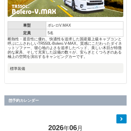
車型
ボレロV.MAX
定員
5名
断熱性・遮音性に優れ、快適性を追求した国産最上級キャブコンと
呼ぶにふさわしいTR550L-Bolero.V-MAX。質感にこだわったダイネ
ットソファー、寝心地のよさを追求したベッド、美しい木目が特徴
的な家具、そして充実した設備の数々が、安らぎとくつろぎのある
極上の空間を演出するキャンピングカーです。
標準装備
予約カレンダー
2026
06
年
月