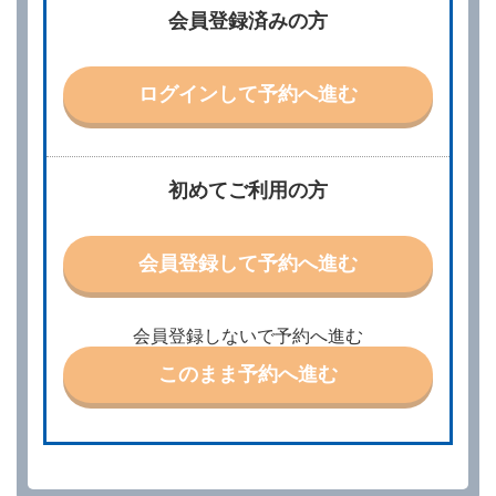
借受人は、レンタカーを借りるにあたって、約款及び
会員登録済みの方
別に定める料金表等に同意のうえ、別に定める方法に
より、借受開始日時、借受場所、借受期間、返還場
所、運転者、チャイルドシート等付属品の要否、その
他の借受条件（以下「借受条件」といいます。）を明
ログインして予約へ進む
示して予約の申込みを行うことができます。なお、当
社は、電話連絡並びに電子メールによる予約に応じま
すが、予約内容と実際に相違があった場合でも当社は
責任を負わないものとします。
当社は、借受人から予約の申込みがあったときは、原
初めてご利用の方
則として、当社の保有するレンタカーの範囲内で予約
に応ずるものとします。この場合、借受人は、当社が
特に認める場合を除き、別に定める予約申込金を支払
会員登録して予約へ進む
うものとします。
第３条（予約の変更）
借受人は、前条第１項の借受条件を変更しようとする
会員登録しないで予約へ進む
ときは、あらかじめ当社の承諾を受けなければならな
いものとします。
このまま予約へ進む
第４条（予約の取消し等）
借受人は、別に定める方法により予約を取り消すこと
ができます。
借受人が、借受人の都合により予約した借受開始時刻
を１時間以上経過してもレンタカー貸渡契約（以下