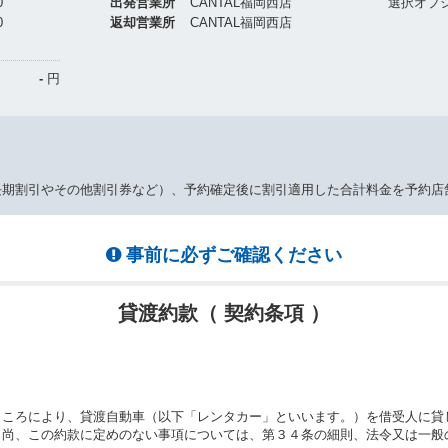
0
出発営業所
CANTAL福岡西店
選択オプ
0
返却営業所
CANTAL福岡西店
-
円
長期割引やその他割引券など）、予約確定後に割引適用した合計料金を予約店
事前に必ずご確認ください
貸渡約款（ 契約条項 ）
ところにより、貸渡自動車（以下「レンタカー」といいます。）を借受人に貸
。尚、この約款に定めのない事項については、第３４条の細則、法令又は一般