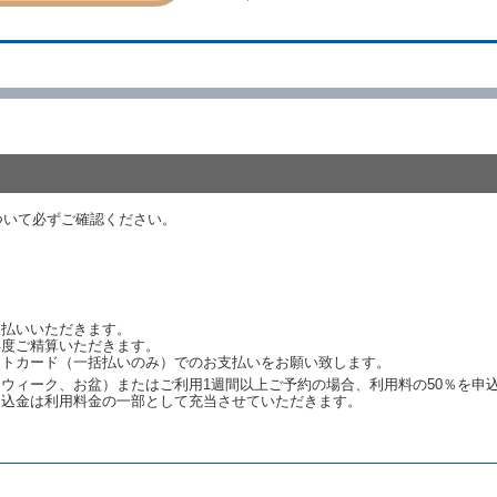
ール、天災その他の借受人若しくは当社のいずれの責にもよらない事由により
ものとします。この場合、当社は受領済の予約申込金を返還するものとします
あった車種クラスのレンタカーを貸し渡すことができないときは、予約と異な
います。）の貸渡しを申し入れることができるものとします。
諾したときは、当社は車種クラスを除き予約時と同一の借受条件でレンタカー
代替レンタカーの貸渡料金が予約された車種クラスの貸渡料金より高くなると
約された車種クラスの貸渡料金より低くなるときは、当該代替レンタカーの車
ついて必ずご確認ください。
ンタカーの貸渡しの申入れを拒絶し、予約を取り消すことができるものとしま
しをすることができない原因が、当社の責に帰する事由によるときには第４条
約申込金を返還するものとします。
渡しをすることができない原因が、当社の責に帰さない事由による時には第４
予約申込金を返還するものとします。
支払いいただきます。
再度ご精算いただきます。
ットカード（一括払いのみ）でのお支払いをお願い致します。
取り消され、又は貸渡契約が締結されなかったことについて、第４条及び第５
ウィーク、お盆）またはご利用1週間以上ご予約の場合、利用料の50％を申
します。
申込金は利用料金の一部として充当させていただきます。