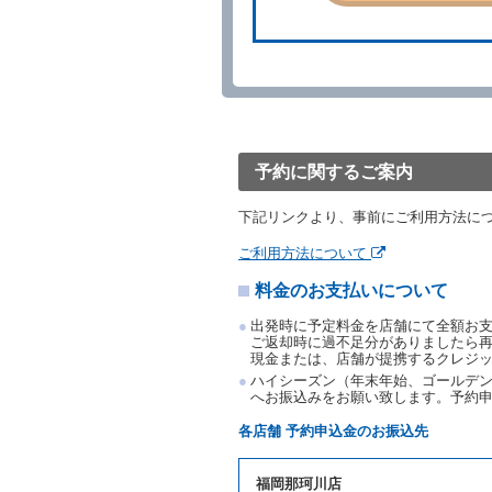
事故、盗難、不返還、リコ
きは、予約は取り消された
第５条（代替レンタカー）
当社は、借受人から予約の
下「代替レンタカー」とい
借受人が前項の申入れを承
渡すものとします。なお、
予約に関するご案内
渡料金によるものとし、予
とします。
下記リンクより、事前にご利用方法に
借受人は、第１項の代替レ
前項の場合、第１項の貸渡
ご利用方法について
り扱い、当社は受領済の予
料金のお支払いについて
第３項の場合、第１項の貸
取り扱い、当社は受領済の
出発時に予定料金を店舗にて全額お
第６条（免責）
ご返却時に過不足分がありましたら
現金または、店舗が提携するクレジ
当社及び借受人は、予約が
ハイシーズン（年末年始、ゴールデン
何らの請求をしないものと
へお振込みをお願い致します。予約
第３章／貸 渡 し
各店舗 予約申込金のお振込先
第７条（貸渡契約の締結）
福岡那珂川店