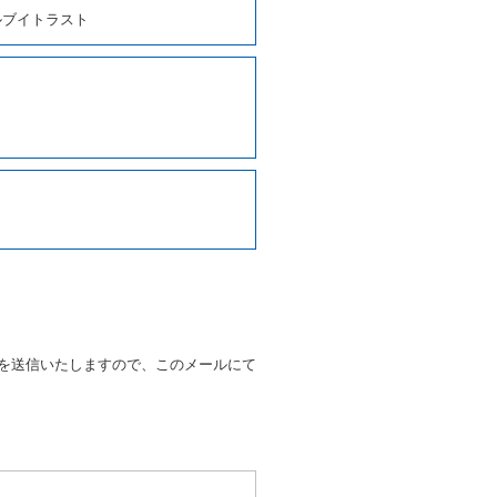
、貸渡契約を締結するものとし
ルブイトラスト
しくは第２項各号のいずれかに
ます。
に運転者の氏名、住所、運転免
契約の締結にあたり、借受人に
写しの提出を求めることがあり
なるときはその運転者の運転免
38号 平成7年6月13日）の
９条別記様式第１４の書式の運
の提示を求め、及び提出された
知を求めます。
を送信いたしますので、このメールにて
又はその他の支払方法を指定す
すことができるものとします。