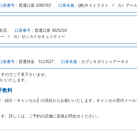
める借受条件を明示し、当社はこの約款、料金表等により貸渡条件を明示して
口座番号：
普通口座 1585763
口座名義：
(株)ＲＶトラスト / カ）アー
とができるレンタカーがない場合又は借受人若しくは運転者が第８条第１項若
借受人は当社に第１0条第１項に定める貸渡料金を支払うものとします。
にあたり、約款及び細則で運転者の義務と定められた事項を遵守するものとし
支店
口座番号：
普通口座 3025210
（注１）に基づき、貸渡簿(貸渡原票)及び第１３条第１項に規定する貸渡証
ィー / カ）ゼンカイセキュリティー
注２）の番号を記載し、又は運転者の運転免許証の写しを添付するため、貸渡
転者（以下「運転者」といいます。）の運転免許証の提示を求めるほか、その
、自己が運転者であるときは自己の運転免許証を提示し、
借受人と運転者が異
す。
とは、国土交通省自動車交通局長通達「レンタカーに関する基本通達」（自旅第1
口座番号：
普通預金 5113527
口座名義：
カブシキガイシャアーキス
をいいます。
路交通法第９２条に規定される運転免許証のうち、道路交通法施行規則第１
ますのでご了承下さいませ。
願いいたします。
あたり、借受人及び運転者に対し、運転免許証のほかに本人確認ができる書類
ります。
手数料
あたり、借受期間中に借受人及び運転者と連絡するための携帯電話番号等の告
更・紹介・キャンセル】の項目からお願いいたします。キャンセル受付メール
あたり、借受人に対し、クレジットカード若しくは現金による支払いを求め、
の延長はできないものとします。
ます。詳しくは、ご予約の店舗に直接お問合せください。
が前3項に従わない場合は、貸渡契約の締結を拒絶するとともに、予約を取消
等の扱いについては、第4条第5項を適用するものとします。
絶）