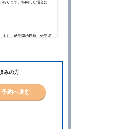
があります。特約した場合に
により、借受開始日時、借受場
件」といいます。）を明示して
、予約内容と実際に相違があっ
約に応ずるものとします。この
済みの方
ないものとします。
て予約へ進む
「貸渡契約」といいます。）締
の予約取消手数料の支払いがあ
予約申込金を返還するものとし