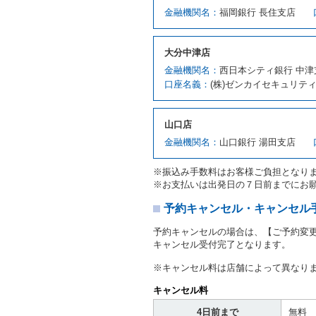
借受人は第２条第１項に定
金融機関名：
福岡銀行 長住支店
ます。ただし、貸し渡すこ
該当する場合を除きます。
貸渡契約を締結した場合、
大分中津店
運転者は、貸渡契約の締結
金融機関名：
西日本シティ銀行 中津
当社は、監督官庁の基本通達
口座名義：
(株)ゼンカイセキュリテ
許の種類及び運転免許証（
対し、借受人の指定する運
ます。この場合、借受人は
山口店
許証を提示
するものとしま
注１）監督官庁の基本通達
金融機関名：
山口銀行 湯田支店
２．(10)及び(11)のこと
注２）運転免許証とは、道
※振込み手数料はお客様ご負担となり
転免許証をいいます。
※お支払いは出発日の７日前までにお
当社は、貸渡契約の締結に
書類の写しをとることがあ
予約キャンセル・キャンセル
当社は、貸渡契約の締結に
予約キャンセルの場合は、【ご予約変
当社は、貸渡契約の締結に
キャンセル受付完了となります。
ることがあります。
借受人は契約後の借受期間
※キャンセル料は店舗によって異なり
当社は、借受人又は運転者
なお、この場合の予約申込金
キャンセル料
第８条（貸渡契約の締結の拒
4日前まで
無料