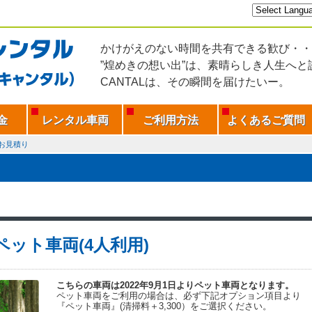
かけがえのない時間を共有できる歓び・・
”煌めきの想い出”は、素晴らしき人生へと
CANTALは、その瞬間を届けたいー。
金
レンタル車両
ご利用方法
よくあるご質問
お見積り
Hペット車両(4人利用)
こちらの車両は2022年9月1日よりペット車両となります。
ペット車両をご利用の場合は、必ず下記オプション項目より
『ペット車両』(清掃料＋3,300）をご選択ください。