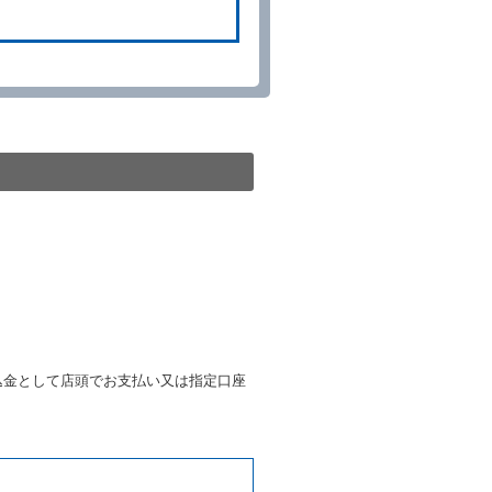
貸渡契約が締結されなかったと
。
る車種クラスのレンタカー（以
提携先の代替レンタカーを貸し
きは、予約した車種クラスの貸
種クラスの貸渡料金によるもの
す。
第４項の予約の取消しとして取
条第５項の予約の取消しとして
条に定める場合を除き、相互に
込金として店頭でお支払い又は指定口座