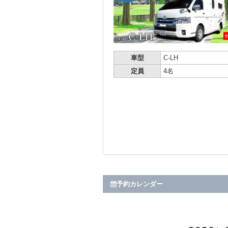
車型
C-LH
定員
4名
予約カレンダー