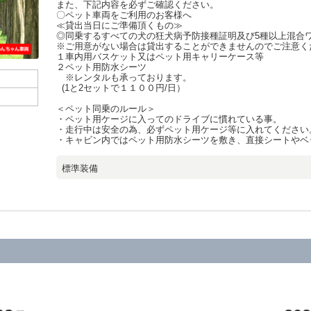
また、下記内容を必ずご確認ください。
〇ペット車両をご利用のお客様へ
≪貸出当日にご準備頂くもの≫
◎同乗するすべての犬の狂犬病予防接種証明及び5種以上混合
※ご用意がない場合は貸出することができませんのでご注意く
１車内用バスケット又はペット用キャリーケース等
２ペット用防水シーツ
※レンタルも承っております。
(1と2セットで１１００円/日）
＜ペット同乗のルール＞
・ペット用ケージに入ってのドライブに慣れている事。
・走行中は安全の為、必ずペット用ケージ等に入れてください
・キャビン内ではペット用防水シーツを敷き、直接シートやベ
標準装備