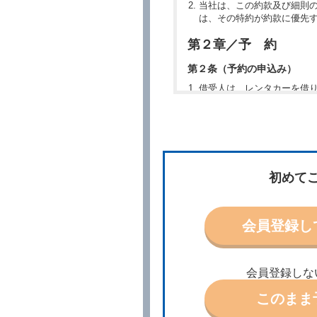
当社は、この約款及び細則
は、その特約が約款に優先
第２章／予 約
第２条（予約の申込み）
借受人は、レンタカーを借
所、借受期間、返還場所、
予約の申込みを行うことが
た場合でも当社は責任を負
当社は、借受人から予約の
場合、借受人は、当社が特
第３条（予約の変更）
初めて
借受人は、前条第１項の借
第４条（予約の取消し等）
会員登録し
借受人は、別に定める方法
借受人が、借受人の都合に
結手続きに着手しなかった
会員登録しな
前２項の場合、借受人は、
ったときは、受領済の予約
このまま
当社の都合により、予約が
ます。