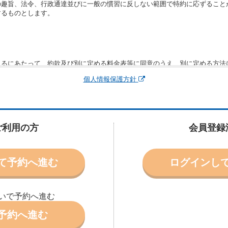
の趣旨、法令、行政通達並びに一般の慣習に反しない範囲で特約に応ずること
するものとします。
りるにあたって、約款及び別に定める料金表等に同意のうえ、別に定める方法
運転者、チャイルドシート等付属品の要否、その他の借受条件（以下「借受条
個人情報保護方針
できます。なお、当社は、電話連絡並びに電子メールによる予約に応じますが
わないものとします。
申込みがあったときは、原則として、当社の保有するレンタカーの範囲内で予
に認める場合を除き、別に定める予約申込金を支払うものとします。
ご利用の方
会員登録
受条件を変更しようとするときは、あらかじめ当社の承諾を受けなければなら
て予約へ進む
ログインし
により予約を取り消すことができます。
より予約した借受開始時刻を１時間以上経過してもレンタカー貸渡契約（以下
ときは、予約が取り消されたものとします。
いで予約へ進む
別に定めるところにより予約取消手数料を当社に支払うものとし、当社は、こ
申込金を借受人に返還するものとします。
予約へ進む
取り消されたとき、又は貸渡契約が締結されなかったときは、当社は受領済の