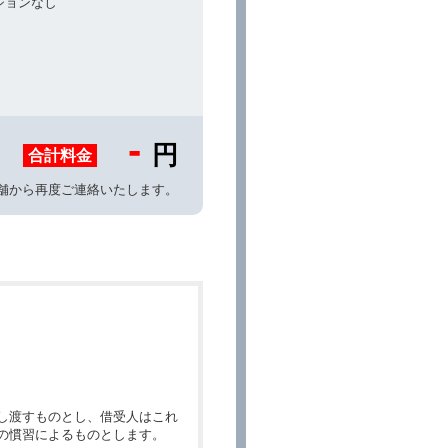
ションなし
-
円
合計料金
舗から再度ご連絡いたします。
し渡すものとし、借受人はこれ
の慣習によるものとします。