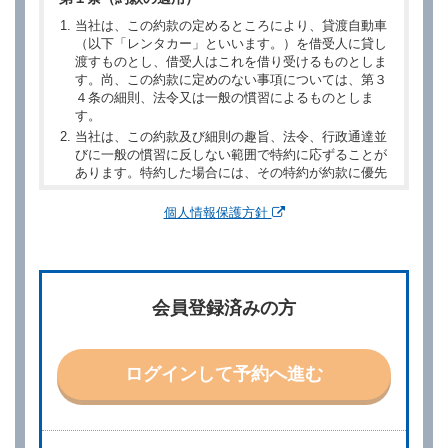
当社は、この約款の定めるところにより、貸渡自動車
（以下「レンタカー」といいます。）を借受人に貸し
渡すものとし、借受人はこれを借り受けるものとしま
す。尚、この約款に定めのない事項については、第３
４条の細則、法令又は一般の慣習によるものとしま
す。
当社は、この約款及び細則の趣旨、法令、行政通達並
びに一般の慣習に反しない範囲で特約に応ずることが
あります。特約した場合には、その特約が約款に優先
するものとします。
個人情報保護方針
第２章／予 約
第２条（予約の申込み）
借受人は、レンタカーを借りるにあたって、約款及び
会員登録済みの方
別に定める料金表等に同意のうえ、別に定める方法に
より、借受開始日時、借受場所、借受期間、返還場
所、運転者、チャイルドシート等付属品の要否、その
他の借受条件（以下「借受条件」といいます。）を明
ログインして予約へ進む
示して予約の申込みを行うことができます。なお、当
社は、電話連絡並びに電子メールによる予約に応じま
すが、予約内容と実際に相違があった場合でも当社は
責任を負わないものとします。