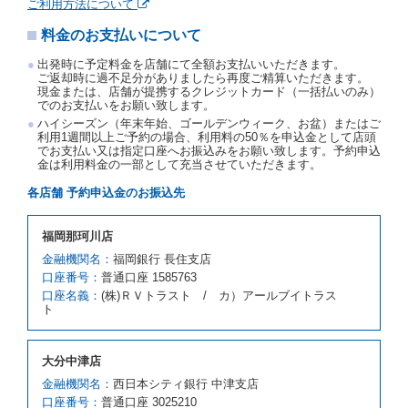
約申込金を返還するものとします。
ご利用方法について
事故、盗難、不返還、リコール、天災その他の借受人
料金のお支払いについて
若しくは当社のいずれの責にもよらない事由により貸
渡契約が締結されなかったときは、予約は取り消され
出発時に予定料金を店舗にて全額お支払いいただきます。
たものとします。この場合、当社は受領済の予約申込
ご返却時に過不足分がありましたら再度ご精算いただきます。
金を返還するものとします。
現金または、店舗が提携するクレジットカード（一括払いのみ）
でのお支払いをお願い致します。
第５条（代替レンタカー）
ハイシーズン（年末年始、ゴールデンウィーク、お盆）またはご
当社は、借受人から予約のあった車種クラスのレンタ
利用1週間以上ご予約の場合、利用料の50％を申込金として店頭
でお支払い又は指定口座へお振込みをお願い致します。予約申込
カーを貸し渡すことができないときは、予約と異なる
金は利用料金の一部として充当させていただきます。
車種クラスのレンタカー（以下「代替レンタカー」と
いいます。）の貸渡しを申し入れることができるもの
各店舗 予約申込金のお振込先
とします。
借受人が前項の申入れを承諾したときは、当社は車種
福岡那珂川店
クラスを除き予約時と同一の借受条件でレンタカー提
携先の代替レンタカーを貸し渡すものとします。な
金融機関名：
福岡銀行 長住支店
お、代替レンタカーの貸渡料金が予約された車種クラ
口座番号：
普通口座 1585763
スの貸渡料金より高くなるときは、予約した車種クラ
口座名義：
(株)ＲＶトラスト / カ）アールブイトラス
スの貸渡料金によるものとし、予約された車種クラス
ト
の貸渡料金より低くなるときは、当該代替レンタカー
の車種クラスの貸渡料金によるものとします。
借受人は、第１項の代替レンタカーの貸渡しの申入れ
大分中津店
を拒絶し、予約を取り消すことができるものとしま
金融機関名：
西日本シティ銀行 中津支店
す。
口座番号：
普通口座 3025210
前項の場合、第１項の貸渡しをすることができない原