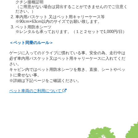
クチン接種証明
に対し、運転免許証のほかに本人確認ができる書類の
（ご用意がない場合は貸出することができませんのでご注意く
提示を求め、及び提出された書類の写しをとることが
ださい。）
あります。
車内用バスケット 又はペット用キャリーケース等
当社は、貸渡契約の締結にあたり、借受期間中に借受
※90cm×63cm以内のサイズでお願い致します。
人及び運転者と連絡するための携帯電話番号等の告知
ペット用防水シーツ
※レンタルも承っております。（１と２セットで1,000円/日）
を求めます。
当社は、貸渡契約の締結にあたり、借受人に対し、ク
＜ペット同乗のルール＞
レジットカード若しくは現金による支払いを求め、又
はその他の支払方法を指定することがあります。
ゲージに入ってのドライブに慣れている事。安全の為、走行中は
借受人は契約後の借受期間の延長はできないものとし
必ず車内用バスケット又はペット用キャリーケースに入れてくだ
ます。
さい。
当社は、借受人又は運転者が前3項に従わない場合
キャビン内ではペット用防水シーツを敷き、直接、シートやベッ
は、貸渡契約の締結を拒絶するとともに、予約を取消
トに乗せない事。
すことができるものとします。なお、この場合の予約
※詳細は下記ページをご確認ください。
申込金等の扱いについては、第4条第5項を適用するも
のとします。
ペット車両のご利用について
第８条（貸渡契約の締結の拒絶）
借受人（運転者）が次の各号のいずれかに該当すると
きは、貸渡契約を締結することができないものとしま
す。
① 貸し渡すレンタカーの運転に必要な運転免許証を
有していないとき、又は運転免許証の提示をせず、
もしくは当社が求めたにもかかわらず、その運転者