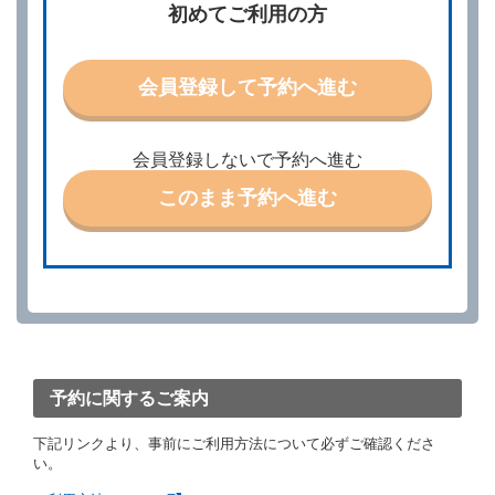
当社は、借受人から予約の申込みがあったときは、原
初めてご利用の方
則として、当社の保有するレンタカーの範囲内で予約
に応ずるものとします。この場合、借受人は、当社が
特に認める場合を除き、別に定める予約申込金を支払
会員登録して予約へ進む
うものとします。
第３条（予約の変更）
借受人は、前条第１項の借受条件を変更しようとする
会員登録しないで予約へ進む
ときは、あらかじめ当社の承諾を受けなければならな
いものとします。
このまま予約へ進む
第４条（予約の取消し等）
借受人は、別に定める方法により予約を取り消すこと
ができます。
借受人が、借受人の都合により予約した借受開始時刻
を１時間以上経過してもレンタカー貸渡契約（以下
「貸渡契約」といいます。）締結手続きに着手しなか
ったときは、予約が取り消されたものとします。
前２項の場合、借受人は、別に定めるところにより予
約取消手数料を当社に支払うものとし、当社は、この
予約に関するご案内
予約取消手数料の支払いがあったときは、受領済の予
約申込金を借受人に返還するものとします。
下記リンクより、事前にご利用方法について必ずご確認くださ
当社の都合により、予約が取り消されたとき、又は貸
い。
渡契約が締結されなかったときは、当社は受領済の予