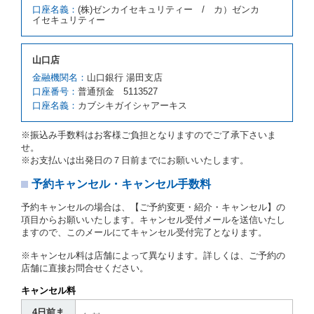
口座名義：
(株)ゼンカイセキュリティー / カ）ゼンカ
因が、当社の責に帰する事由によるときには第４条第
イセキュリティー
４項の予約の取消しとして取り扱い、当社は受領済の
予約申込金を返還するものとします。
第３項の場合、第１項の貸渡しをすることができない
山口店
原因が、当社の責に帰さない事由による時には第４条
第５項の予約の取消しとして取り扱い、当社は受領済
金融機関名：
山口銀行 湯田支店
の予約申込金を返還するものとします。
口座番号：
普通預金 5113527
口座名義：
カブシキガイシャアーキス
第６条（免責）
当社及び借受人は、予約が取り消され、又は貸渡契約
※振込み手数料はお客様ご負担となりますのでご了承下さいま
が締結されなかったことについて、第４条及び第５条
せ。
に定める場合を除き、相互に何らの請求をしないもの
※お支払いは出発日の７日前までにお願いいたします。
とします。
予約キャンセル・キャンセル手数料
第３章／貸 渡 し
予約キャンセルの場合は、【ご予約変更・紹介・キャンセル】の
第７条（貸渡契約の締結）
項目からお願いいたします。キャンセル受付メールを送信いたし
ますので、このメールにてキャンセル受付完了となります。
借受人は第２条第１項に定める借受条件を明示し、当
社はこの約款、料金表等により貸渡条件を明示して、
※キャンセル料は店舗によって異なります。詳しくは、ご予約の
貸渡契約を締結するものとします。ただし、貸し渡す
店舗に直接お問合せください。
ことができるレンタカーがない場合又は借受人若しく
は運転者が第８条第１項若しくは第２項各号のいずれ
キャンセル料
かに該当する場合を除きます。
4日前ま
貸渡契約を締結した場合、借受人は当社に第１0条第