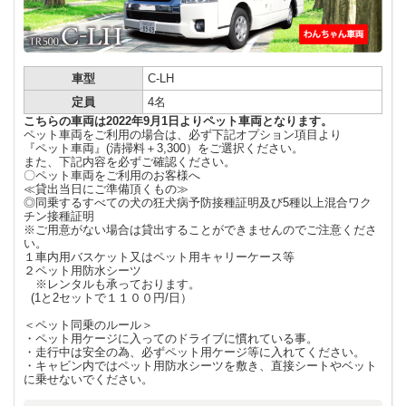
車型
C-LH
定員
4名
こちらの車両は2022年9月1日よりペット車両となります。
ペット車両をご利用の場合は、必ず下記オプション項目より
『ペット車両』(清掃料＋3,300）をご選択ください。
また、下記内容を必ずご確認ください。
〇ペット車両をご利用のお客様へ
≪貸出当日にご準備頂くもの≫
◎同乗するすべての犬の狂犬病予防接種証明及び5種以上混合ワク
チン接種証明
※ご用意がない場合は貸出することができませんのでご注意くださ
い。
１車内用バスケット又はペット用キャリーケース等
２ペット用防水シーツ
※レンタルも承っております。
(1と2セットで１１００円/日）
＜ペット同乗のルール＞
・ペット用ケージに入ってのドライブに慣れている事。
・走行中は安全の為、必ずペット用ケージ等に入れてください。
・キャビン内ではペット用防水シーツを敷き、直接シートやベット
に乗せないでください。