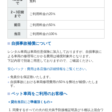
無料
で
１項に定める貸渡料金を支払うものとします。
運転者は、貸渡契約の締結にあたり、約款及び細則で
2～3日前
運転者の義務と定められた事項を遵守するものとしま
ご利用料金の20％
まで
す。
当社は、監督官庁の基本通達（注１）に基づき、貸渡
前日
ご利用料金の50％
簿(貸渡原票)及び第１３条第１項に規定する貸渡証に
運転者の氏名、住所、運転免許の種類及び運転免許証
当日
ご利用料金の100％
（注２）の番号を記載し、又は運転者の運転免許証の
写しを添付するため、貸渡契約の締結にあたり、借受
自損事故補償について
人に対し、借受人の指定する運転者（以下「運転者」
といいます。）の運転免許証の提示を求めるほか、そ
レンタル車両は車両任意保険に加入しておりますが、自損事故に
の写しの提出を求めることがあります。この場合、借
よる車両の修理等にかかる費用は補償対象外となります。
受人は、自己が運転者であるときは自己の運転免許証
下記内容で別途ご用意しておりますので、ご確認ください。
を提示し、
借受人と運転者が異なるときはその運転者
の運転免許証を提示
するものとします。
安心パック：費用は各店舗の詳細情報をご覧ください。
注１）監督官庁の基本通達とは、国土交通省自動車
免責分を保証致いたします。
交通局長通達「レンタカーに関する基本通達」（自
自損事故における車両修理費用の50％を弊社が補償いたしま
旅第138号 平成7年6月13日）の２．(10)及び(11)の
す。
ことをいいます。
注２）運転免許証とは、道路交通法第９２条に規定
ペット車両をご利用のお客様へ
される運転免許証のうち、道路交通法施行規則第１
９条別記様式第１４の書式の運転免許証をいいま
＜貸出当日にご準備頂くもの＞
す。
同乗するすべての犬の狂犬病予防接種証明及び５種以上混合ワ
当社は、貸渡契約の締結にあたり、借受人及び運転者