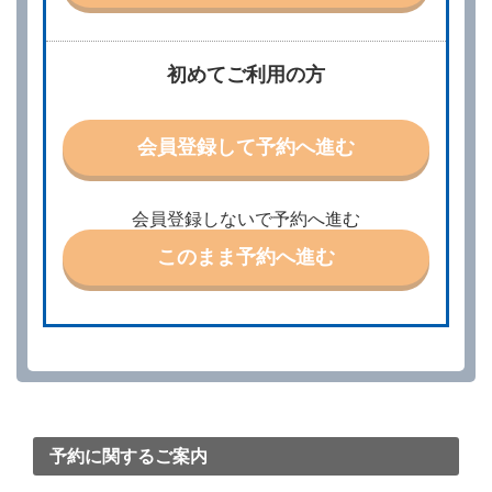
当社は、借受人から予約の申込みがあったときは、原
則として、当社の保有するレンタカーの範囲内で予約
に応ずるものとします。この場合、借受人は、当社が
初めてご利用の方
特に認める場合を除き、別に定める予約申込金を支払
うものとします。
第３条（予約の変更）
会員登録して予約へ進む
借受人は、前条第１項の借受条件を変更しようとする
ときは、あらかじめ当社の承諾を受けなければならな
いものとします。
会員登録しないで予約へ進む
第４条（予約の取消し等）
このまま予約へ進む
借受人は、別に定める方法により予約を取り消すこと
ができます。
借受人が、借受人の都合により予約した借受開始時刻
を１時間以上経過してもレンタカー貸渡契約（以下
「貸渡契約」といいます。）締結手続きに着手しなか
ったときは、予約が取り消されたものとします。
前２項の場合、借受人は、別に定めるところにより予
約取消手数料を当社に支払うものとし、当社は、この
予約取消手数料の支払いがあったときは、受領済の予
約申込金を借受人に返還するものとします。
予約に関するご案内
当社の都合により、予約が取り消されたとき、又は貸
渡契約が締結されなかったときは、当社は受領済の予