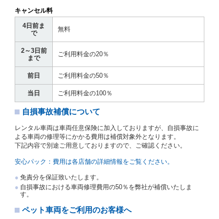
貸渡契約を締結した場合、借受人は当社に第１0条第
キャンセル料
１項に定める貸渡料金を支払うものとします。
運転者は、貸渡契約の締結にあたり、約款及び細則で
4日前ま
無料
運転者の義務と定められた事項を遵守するものとしま
で
す。
2～3日前
当社は、監督官庁の基本通達（注１）に基づき、貸渡
ご利用料金の20％
まで
簿(貸渡原票)及び第１３条第１項に規定する貸渡証に
運転者の氏名、住所、運転免許の種類及び運転免許証
前日
ご利用料金の50％
（注２）の番号を記載し、又は運転者の運転免許証の
写しを添付するため、貸渡契約の締結にあたり、借受
当日
ご利用料金の100％
人に対し、借受人の指定する運転者（以下「運転者」
といいます。）の運転免許証の提示を求めるほか、そ
自損事故補償について
の写しの提出を求めることがあります。この場合、借
受人は、自己が運転者であるときは自己の運転免許証
レンタル車両は車両任意保険に加入しておりますが、自損事故に
を提示し、
借受人と運転者が異なるときはその運転者
よる車両の修理等にかかる費用は補償対象外となります。
の運転免許証を提示
するものとします。
下記内容で別途ご用意しておりますので、ご確認ください。
注１）監督官庁の基本通達とは、国土交通省自動車
交通局長通達「レンタカーに関する基本通達」（自
安心パック：費用は各店舗の詳細情報をご覧ください。
旅第138号 平成7年6月13日）の２．(10)及び(11)の
ことをいいます。
免責分を保証致いたします。
注２）運転免許証とは、道路交通法第９２条に規定
自損事故における車両修理費用の50％を弊社が補償いたしま
される運転免許証のうち、道路交通法施行規則第１
す。
９条別記様式第１４の書式の運転免許証をいいま
す。
ペット車両をご利用のお客様へ