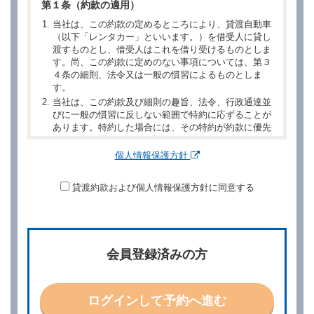
第１条（約款の適用）
当社は、この約款の定めるところにより、貸渡自動車
（以下「レンタカー」といいます。）を借受人に貸し
渡すものとし、借受人はこれを借り受けるものとしま
す。尚、この約款に定めのない事項については、第３
４条の細則、法令又は一般の慣習によるものとしま
す。
当社は、この約款及び細則の趣旨、法令、行政通達並
びに一般の慣習に反しない範囲で特約に応ずることが
あります。特約した場合には、その特約が約款に優先
するものとします。
個人情報保護方針
第２章／予 約
貸渡約款および個人情報保護方針に同意する
第２条（予約の申込み）
借受人は、レンタカーを借りるにあたって、約款及び
別に定める料金表等に同意のうえ、別に定める方法に
より、借受開始日時、借受場所、借受期間、返還場
所、運転者、チャイルドシート等付属品の要否、その
会員登録済みの方
他の借受条件（以下「借受条件」といいます。）を明
示して予約の申込みを行うことができます。なお、当
社は、電話連絡並びに電子メールによる予約に応じま
すが、予約内容と実際に相違があった場合でも当社は
ログインして予約へ進む
責任を負わないものとします。