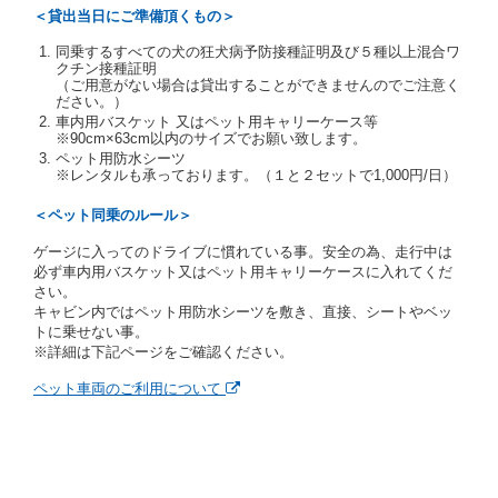
当社は、貸渡契約の締結にあたり、借受人及び運転者
＜貸出当日にご準備頂くもの＞
に対し、運転免許証のほかに本人確認ができる書類の
提示を求め、及び提出された書類の写しをとることが
同乗するすべての犬の狂犬病予防接種証明及び５種以上混合ワ
あります。
クチン接種証明
当社は、貸渡契約の締結にあたり、借受期間中に借受
（ご用意がない場合は貸出することができませんのでご注意く
ださい。）
人及び運転者と連絡するための携帯電話番号等の告知
車内用バスケット 又はペット用キャリーケース等
を求めます。
※90cm×63cm以内のサイズでお願い致します。
当社は、貸渡契約の締結にあたり、借受人に対し、ク
ペット用防水シーツ
レジットカード若しくは現金による支払いを求め、又
※レンタルも承っております。（１と２セットで1,000円/日）
はその他の支払方法を指定することがあります。
借受人は契約後の借受期間の延長はできないものとし
＜ペット同乗のルール＞
ます。
ゲージに入ってのドライブに慣れている事。安全の為、走行中は
当社は、借受人又は運転者が前3項に従わない場合
必ず車内用バスケット又はペット用キャリーケースに入れてくだ
は、貸渡契約の締結を拒絶するとともに、予約を取消
さい。
すことができるものとします。なお、この場合の予約
キャビン内ではペット用防水シーツを敷き、直接、シートやベッ
申込金等の扱いについては、第4条第5項を適用するも
トに乗せない事。
のとします。
※詳細は下記ページをご確認ください。
第８条（貸渡契約の締結の拒絶）
ペット車両のご利用について
借受人（運転者）が次の各号のいずれかに該当すると
きは、貸渡契約を締結することができないものとしま
す。
① 貸し渡すレンタカーの運転に必要な運転免許証を
有していないとき、又は運転免許証の提示をせず、
もしくは当社が求めたにもかかわらず、その運転者