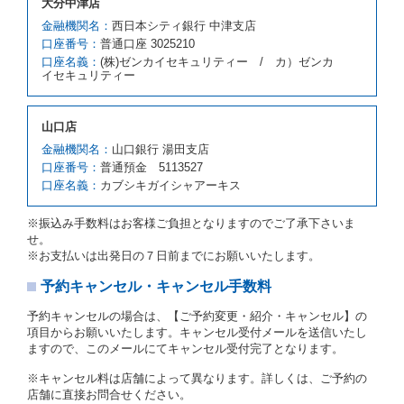
大分中津店
前項の場合、第１項の貸渡しをすることができない原
因が、当社の責に帰する事由によるときには第４条第
金融機関名：
西日本シティ銀行 中津支店
４項の予約の取消しとして取り扱い、当社は受領済の
口座番号：
普通口座 3025210
予約申込金を返還するものとします。
口座名義：
(株)ゼンカイセキュリティー / カ）ゼンカ
第３項の場合、第１項の貸渡しをすることができない
イセキュリティー
原因が、当社の責に帰さない事由による時には第４条
第５項の予約の取消しとして取り扱い、当社は受領済
の予約申込金を返還するものとします。
山口店
第６条（免責）
金融機関名：
山口銀行 湯田支店
口座番号：
普通預金 5113527
当社及び借受人は、予約が取り消され、又は貸渡契約
口座名義：
カブシキガイシャアーキス
が締結されなかったことについて、第４条及び第５条
に定める場合を除き、相互に何らの請求をしないもの
とします。
※振込み手数料はお客様ご負担となりますのでご了承下さいま
せ。
第３章／貸 渡 し
※お支払いは出発日の７日前までにお願いいたします。
予約キャンセル・キャンセル手数料
第７条（貸渡契約の締結）
借受人は第２条第１項に定める借受条件を明示し、当
予約キャンセルの場合は、【ご予約変更・紹介・キャンセル】の
社はこの約款、料金表等により貸渡条件を明示して、
項目からお願いいたします。キャンセル受付メールを送信いたし
貸渡契約を締結するものとします。ただし、貸し渡す
ますので、このメールにてキャンセル受付完了となります。
ことができるレンタカーがない場合又は借受人若しく
は運転者が第８条第１項若しくは第２項各号のいずれ
※キャンセル料は店舗によって異なります。詳しくは、ご予約の
かに該当する場合を除きます。
店舗に直接お問合せください。