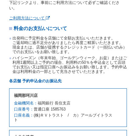
下記リンクより、事前にご利用方法について必ずご確認くださ
約申込金を返還するものとします。
い。
事故、盗難、不返還、リコール、天災その他の借受人
若しくは当社のいずれの責にもよらない事由により貸
ご利用方法について
渡契約が締結されなかったときは、予約は取り消され
たものとします。この場合、当社は受領済の予約申込
料金のお支払いについて
金を返還するものとします。
出発時に予定料金を店舗にて全額お支払いいただきます。
第５条（代替レンタカー）
ご返却時に過不足分がありましたら再度ご精算いただきます。
現金または、店舗が提携するクレジットカード（一括払いのみ）
当社は、借受人から予約のあった車種クラスのレンタ
でのお支払いをお願い致します。
カーを貸し渡すことができないときは、予約と異なる
ハイシーズン（年末年始、ゴールデンウィーク、お盆）またはご
車種クラスのレンタカー（以下「代替レンタカー」と
利用1週間以上ご予約の場合、利用料の50％を申込金として店頭
いいます。）の貸渡しを申し入れることができるもの
でお支払い又は指定口座へお振込みをお願い致します。予約申込
とします。
金は利用料金の一部として充当させていただきます。
借受人が前項の申入れを承諾したときは、当社は車種
各店舗 予約申込金のお振込先
クラスを除き予約時と同一の借受条件でレンタカー提
携先の代替レンタカーを貸し渡すものとします。な
お、代替レンタカーの貸渡料金が予約された車種クラ
福岡那珂川店
スの貸渡料金より高くなるときは、予約した車種クラ
金融機関名：
福岡銀行 長住支店
スの貸渡料金によるものとし、予約された車種クラス
口座番号：
の貸渡料金より低くなるときは、当該代替レンタカー
普通口座 1585763
の車種クラスの貸渡料金によるものとします。
口座名義：
(株)ＲＶトラスト / カ）アールブイトラス
ト
借受人は、第１項の代替レンタカーの貸渡しの申入れ
を拒絶し、予約を取り消すことができるものとしま
す。