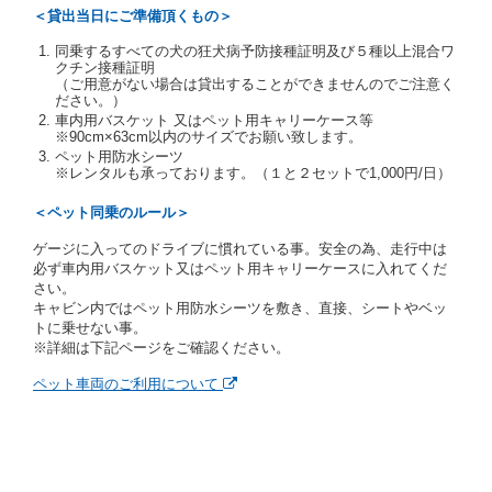
当社は、貸渡契約の締結にあたり、借受人及び運転者
＜貸出当日にご準備頂くもの＞
に対し、運転免許証のほかに本人確認ができる書類の
提示を求め、及び提出された書類の写しをとることが
同乗するすべての犬の狂犬病予防接種証明及び５種以上混合ワ
あります。
クチン接種証明
当社は、貸渡契約の締結にあたり、借受期間中に借受
（ご用意がない場合は貸出することができませんのでご注意く
ださい。）
人及び運転者と連絡するための携帯電話番号等の告知
車内用バスケット 又はペット用キャリーケース等
を求めます。
※90cm×63cm以内のサイズでお願い致します。
当社は、貸渡契約の締結にあたり、借受人に対し、ク
ペット用防水シーツ
レジットカード若しくは現金による支払いを求め、又
※レンタルも承っております。（１と２セットで1,000円/日）
はその他の支払方法を指定することがあります。
借受人は契約後の借受期間の延長はできないものとし
＜ペット同乗のルール＞
ます。
ゲージに入ってのドライブに慣れている事。安全の為、走行中は
当社は、借受人又は運転者が前3項に従わない場合
必ず車内用バスケット又はペット用キャリーケースに入れてくだ
は、貸渡契約の締結を拒絶するとともに、予約を取消
さい。
すことができるものとします。なお、この場合の予約
キャビン内ではペット用防水シーツを敷き、直接、シートやベッ
申込金等の扱いについては、第4条第5項を適用するも
トに乗せない事。
のとします。
※詳細は下記ページをご確認ください。
第８条（貸渡契約の締結の拒絶）
ペット車両のご利用について
借受人（運転者）が次の各号のいずれかに該当すると
きは、貸渡契約を締結することができないものとしま
す。
① 貸し渡すレンタカーの運転に必要な運転免許証を
有していないとき、又は運転免許証の提示をせず、
もしくは当社が求めたにもかかわらず、その運転者