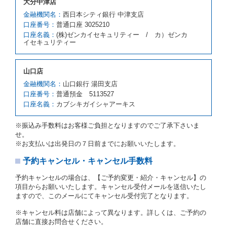
大分中津店
前項の場合、第１項の貸渡しをすることができない原
因が、当社の責に帰する事由によるときには第４条第
金融機関名：
西日本シティ銀行 中津支店
４項の予約の取消しとして取り扱い、当社は受領済の
口座番号：
普通口座 3025210
予約申込金を返還するものとします。
口座名義：
(株)ゼンカイセキュリティー / カ）ゼンカ
第３項の場合、第１項の貸渡しをすることができない
イセキュリティー
原因が、当社の責に帰さない事由による時には第４条
第５項の予約の取消しとして取り扱い、当社は受領済
の予約申込金を返還するものとします。
山口店
第６条（免責）
金融機関名：
山口銀行 湯田支店
口座番号：
普通預金 5113527
当社及び借受人は、予約が取り消され、又は貸渡契約
口座名義：
カブシキガイシャアーキス
が締結されなかったことについて、第４条及び第５条
に定める場合を除き、相互に何らの請求をしないもの
とします。
※振込み手数料はお客様ご負担となりますのでご了承下さいま
せ。
第３章／貸 渡 し
※お支払いは出発日の７日前までにお願いいたします。
予約キャンセル・キャンセル手数料
第７条（貸渡契約の締結）
借受人は第２条第１項に定める借受条件を明示し、当
予約キャンセルの場合は、【ご予約変更・紹介・キャンセル】の
社はこの約款、料金表等により貸渡条件を明示して、
項目からお願いいたします。キャンセル受付メールを送信いたし
貸渡契約を締結するものとします。ただし、貸し渡す
ますので、このメールにてキャンセル受付完了となります。
ことができるレンタカーがない場合又は借受人若しく
は運転者が第８条第１項若しくは第２項各号のいずれ
※キャンセル料は店舗によって異なります。詳しくは、ご予約の
かに該当する場合を除きます。
店舗に直接お問合せください。