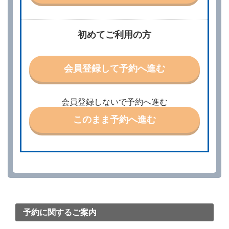
当社は、借受人から予約の申込みがあったときは、原
則として、当社の保有するレンタカーの範囲内で予約
に応ずるものとします。この場合、借受人は、当社が
初めてご利用の方
特に認める場合を除き、別に定める予約申込金を支払
うものとします。
第３条（予約の変更）
会員登録して予約へ進む
借受人は、前条第１項の借受条件を変更しようとする
ときは、あらかじめ当社の承諾を受けなければならな
いものとします。
会員登録しないで予約へ進む
第４条（予約の取消し等）
このまま予約へ進む
借受人は、別に定める方法により予約を取り消すこと
ができます。
借受人が、借受人の都合により予約した借受開始時刻
を１時間以上経過してもレンタカー貸渡契約（以下
「貸渡契約」といいます。）締結手続きに着手しなか
ったときは、予約が取り消されたものとします。
前２項の場合、借受人は、別に定めるところにより予
約取消手数料を当社に支払うものとし、当社は、この
予約取消手数料の支払いがあったときは、受領済の予
約申込金を借受人に返還するものとします。
予約に関するご案内
当社の都合により、予約が取り消されたとき、又は貸
渡契約が締結されなかったときは、当社は受領済の予