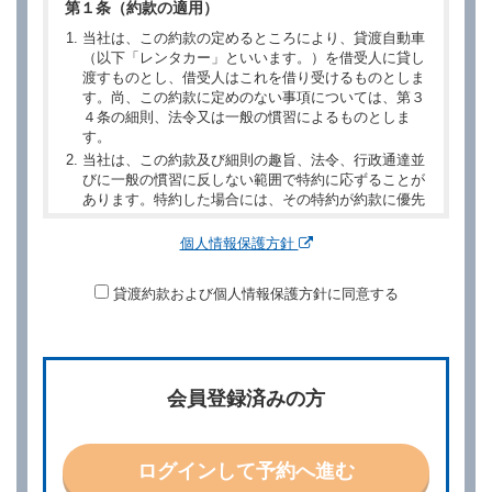
第１条（約款の適用）
当社は、この約款の定めるところにより、貸渡自動車
（以下「レンタカー」といいます。）を借受人に貸し
渡すものとし、借受人はこれを借り受けるものとしま
す。尚、この約款に定めのない事項については、第３
４条の細則、法令又は一般の慣習によるものとしま
す。
当社は、この約款及び細則の趣旨、法令、行政通達並
びに一般の慣習に反しない範囲で特約に応ずることが
あります。特約した場合には、その特約が約款に優先
するものとします。
個人情報保護方針
第２章／予 約
貸渡約款および個人情報保護方針に同意する
第２条（予約の申込み）
借受人は、レンタカーを借りるにあたって、約款及び
別に定める料金表等に同意のうえ、別に定める方法に
より、借受開始日時、借受場所、借受期間、返還場
所、運転者、チャイルドシート等付属品の要否、その
会員登録済みの方
他の借受条件（以下「借受条件」といいます。）を明
示して予約の申込みを行うことができます。なお、当
社は、電話連絡並びに電子メールによる予約に応じま
すが、予約内容と実際に相違があった場合でも当社は
ログインして予約へ進む
責任を負わないものとします。