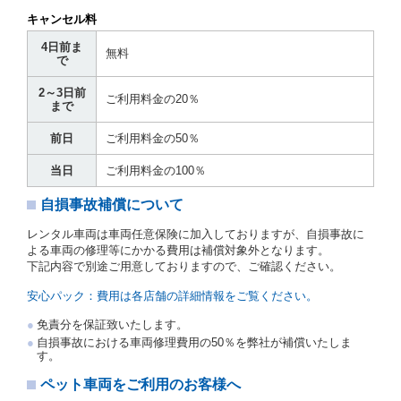
貸渡契約を締結した場合、借受人は当社に第１0条第
キャンセル料
１項に定める貸渡料金を支払うものとします。
運転者は、貸渡契約の締結にあたり、約款及び細則で
4日前ま
無料
運転者の義務と定められた事項を遵守するものとしま
で
す。
2～3日前
当社は、監督官庁の基本通達（注１）に基づき、貸渡
ご利用料金の20％
まで
簿(貸渡原票)及び第１３条第１項に規定する貸渡証に
運転者の氏名、住所、運転免許の種類及び運転免許証
前日
ご利用料金の50％
（注２）の番号を記載し、又は運転者の運転免許証の
写しを添付するため、貸渡契約の締結にあたり、借受
当日
ご利用料金の100％
人に対し、借受人の指定する運転者（以下「運転者」
といいます。）の運転免許証の提示を求めるほか、そ
自損事故補償について
の写しの提出を求めることがあります。この場合、借
受人は、自己が運転者であるときは自己の運転免許証
レンタル車両は車両任意保険に加入しておりますが、自損事故に
を提示し、
借受人と運転者が異なるときはその運転者
よる車両の修理等にかかる費用は補償対象外となります。
の運転免許証を提示
するものとします。
下記内容で別途ご用意しておりますので、ご確認ください。
注１）監督官庁の基本通達とは、国土交通省自動車
交通局長通達「レンタカーに関する基本通達」（自
安心パック：費用は各店舗の詳細情報をご覧ください。
旅第138号 平成7年6月13日）の２．(10)及び(11)の
ことをいいます。
免責分を保証致いたします。
注２）運転免許証とは、道路交通法第９２条に規定
自損事故における車両修理費用の50％を弊社が補償いたしま
される運転免許証のうち、道路交通法施行規則第１
す。
９条別記様式第１４の書式の運転免許証をいいま
す。
ペット車両をご利用のお客様へ