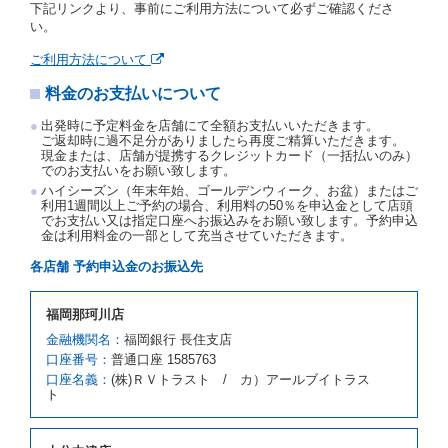
下記リンクより、事前にご利用方法について必ずご確認くださ
約申込金を返還するものとします。
い。
事故、盗難、不返還、リコール、天災その他の借受人
若しくは当社のいずれの責にもよらない事由により貸
ご利用方法について
渡契約が締結されなかったときは、予約は取り消され
たものとします。この場合、当社は受領済の予約申込
料金のお支払いについて
金を返還するものとします。
出発時に予定料金を店舗にて全額お支払いいただきます。
第５条（代替レンタカー）
ご返却時に過不足分がありましたら再度ご精算いただきます。
現金または、店舗が提携するクレジットカード（一括払いのみ）
当社は、借受人から予約のあった車種クラスのレンタ
でのお支払いをお願い致します。
カーを貸し渡すことができないときは、予約と異なる
ハイシーズン（年末年始、ゴールデンウィーク、お盆）またはご
車種クラスのレンタカー（以下「代替レンタカー」と
利用1週間以上ご予約の場合、利用料の50％を申込金として店頭
いいます。）の貸渡しを申し入れることができるもの
でお支払い又は指定口座へお振込みをお願い致します。予約申込
とします。
金は利用料金の一部として充当させていただきます。
借受人が前項の申入れを承諾したときは、当社は車種
各店舗 予約申込金のお振込先
クラスを除き予約時と同一の借受条件でレンタカー提
携先の代替レンタカーを貸し渡すものとします。な
お、代替レンタカーの貸渡料金が予約された車種クラ
福岡那珂川店
スの貸渡料金より高くなるときは、予約した車種クラ
金融機関名：
福岡銀行 長住支店
スの貸渡料金によるものとし、予約された車種クラス
口座番号：
の貸渡料金より低くなるときは、当該代替レンタカー
普通口座 1585763
の車種クラスの貸渡料金によるものとします。
口座名義：
(株)ＲＶトラスト / カ）アールブイトラス
ト
借受人は、第１項の代替レンタカーの貸渡しの申入れ
を拒絶し、予約を取り消すことができるものとしま
す。