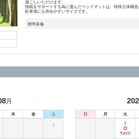
過ごしいただけます。
快眠をサポートする為に選んだベッドマットは、特殊立体構造の
駐車場にも停めやすいサイズです。
標準装備
08
20
月
木
金
土
日
月
火
1
1