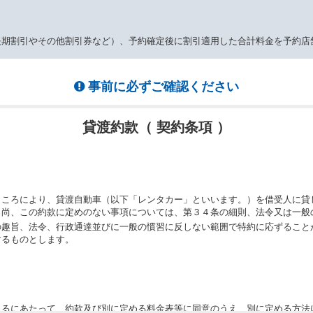
長期割引やその他割引券など）、予約確定後に割引適用した合計料金を予約店
事前に必ずご確認ください
貸渡約款（ 契約条項 ）
ところにより、貸渡自動車（以下「レンタカー」といいます。）を借受人に貸
。尚、この約款に定めのない事項については、第３４条の細則、法令又は一般
の趣旨、法令、行政通達並びに一般の慣習に反しない範囲で特約に応ずること
するものとします。
りるにあたって、約款及び別に定める料金表等に同意のうえ、別に定める方法