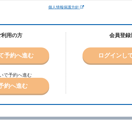
運転者、チャイルドシート等付属品の要否、その他の借受条件（以下「借受条
個人情報保護方針
できます。なお、当社は、電話連絡並びに電子メールによる予約に応じますが
わないものとします。
申込みがあったときは、原則として、当社の保有するレンタカーの範囲内で予
に認める場合を除き、別に定める予約申込金を支払うものとします。
ご利用の方
会員登録
受条件を変更しようとするときは、あらかじめ当社の承諾を受けなければなら
て予約へ進む
ログインし
により予約を取り消すことができます。
より予約した借受開始時刻を１時間以上経過してもレンタカー貸渡契約（以下
ときは、予約が取り消されたものとします。
いで予約へ進む
別に定めるところにより予約取消手数料を当社に支払うものとし、当社は、こ
申込金を借受人に返還するものとします。
予約へ進む
取り消されたとき、又は貸渡契約が締結されなかったときは、当社は受領済の
ール、天災その他の借受人若しくは当社のいずれの責にもよらない事由により
ものとします。この場合、当社は受領済の予約申込金を返還するものとします
あった車種クラスのレンタカーを貸し渡すことができないときは、予約と異な
います。）の貸渡しを申し入れることができるものとします。
諾したときは、当社は車種クラスを除き予約時と同一の借受条件でレンタカー