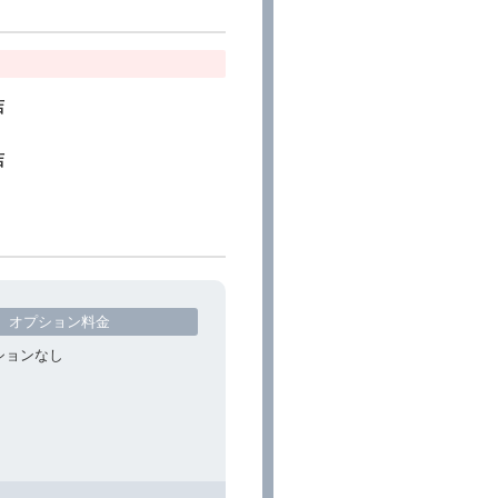
店
店
オプション料金
ションなし