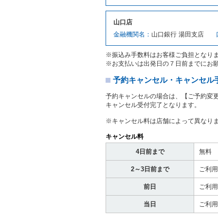
対し、借受人の指定する運
ます。この場合、借受人は
山口店
許証を提示
するものとしま
注１）監督官庁の基本通達
金融機関名：
山口銀行 湯田支店
２．(10)及び(11)のこと
注２）運転免許証とは、道
※振込み手数料はお客様ご負担となり
転免許証をいいます。
※お支払いは出発日の７日前までにお
当社は、貸渡契約の締結に
書類の写しをとることがあ
予約キャンセル・キャンセル
当社は、貸渡契約の締結に
予約キャンセルの場合は、【ご予約変
当社は、貸渡契約の締結に
キャンセル受付完了となります。
ることがあります。
借受人は契約後の借受期間
※キャンセル料は店舗によって異なり
当社は、借受人又は運転者
なお、この場合の予約申込金
キャンセル料
第８条（貸渡契約の締結の拒
4日前まで
無料
借受人（運転者）が次の各
2～3日前まで
ご利用
① 貸し渡すレンタカーの
わらず、その運転者の運転
前日
ご利用
③ 麻薬、覚せい剤、シン
④ チャイルドシートがな
当日
ご利用
⑤ 指定暴力団若しくは指
き。