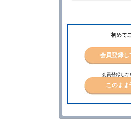
所、借受期間、返還場所、
予約の申込みを行うことが
た場合でも当社は責任を負
当社は、借受人から予約の
場合、借受人は、当社が特
第３条（予約の変更）
初めて
借受人は、前条第１項の借
第４条（予約の取消し等）
会員登録し
借受人は、別に定める方法
借受人が、借受人の都合に
結手続きに着手しなかった
会員登録しな
前２項の場合、借受人は、
ったときは、受領済の予約
このまま
当社の都合により、予約が
ます。
事故、盗難、不返還、リコ
きは、予約は取り消された
第５条（代替レンタカー）
当社は、借受人から予約の
下「代替レンタカー」とい
借受人が前項の申入れを承