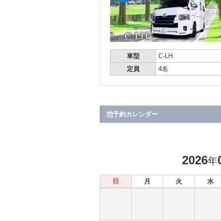
車型
C-LH
定員
4名
予約カレンダー
2026
年
日
月
火
水