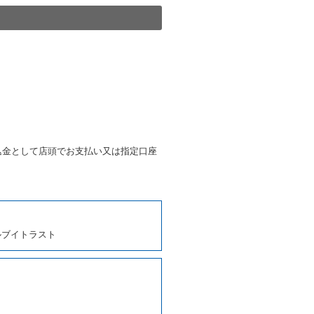
きは、予約した車種クラスの貸
種クラスの貸渡料金によるもの
す。
第４項の予約の取消しとして取
条第５項の予約の取消しとして
条に定める場合を除き、相互に
込金として店頭でお支払い又は指定口座
、貸渡契約を締結するものとし
ルブイトラスト
しくは第２項各号のいずれかに
ます。
に運転者の氏名、住所、運転免
契約の締結にあたり、借受人に