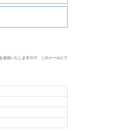
写しの提出を求めることがあり
なるときはその運転者の運転免
38号 平成7年6月13日）の
９条別記様式第１４の書式の運
の提示を求め、及び提出された
知を求めます。
を送信いたしますので、このメールにて
又はその他の支払方法を指定す
すことができるものとします。
ます。
もしくは当社が求めたにもかか
とき。
いる者であると認められると