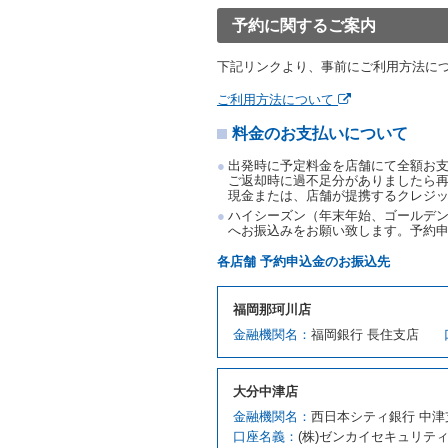
渡すものとします。なお、
予約に関するご案内
渡料金によるものとし、予
とします。
下記リンクより、事前にご利用方法に
借受人は、第１項の代替レ
前項の場合、第１項の貸渡
ご利用方法について
り扱い、当社は受領済の予
料金のお支払いについて
第３項の場合、第１項の貸
取り扱い、当社は受領済の
出発時に予定料金を店舗にて全額お
第６条（免責）
ご返却時に過不足分がありましたら
現金または、店舗が提携するクレジ
当社及び借受人は、予約が
ハイシーズン（年末年始、ゴールデン
何らの請求をしないものと
へお振込みをお願い致します。予約
第３章／貸 渡 し
各店舗 予約申込金のお振込先
第７条（貸渡契約の締結）
福岡那珂川店
借受人は第２条第１項に定
金融機関名：
福岡銀行 長住支店
ます。ただし、貸し渡すこ
該当する場合を除きます。
貸渡契約を締結した場合、
大分中津店
運転者は、貸渡契約の締結
金融機関名：
西日本シティ銀行 中津
当社は、監督官庁の基本通達
口座名義：
(株)ゼンカイセキュリテ
許の種類及び運転免許証（