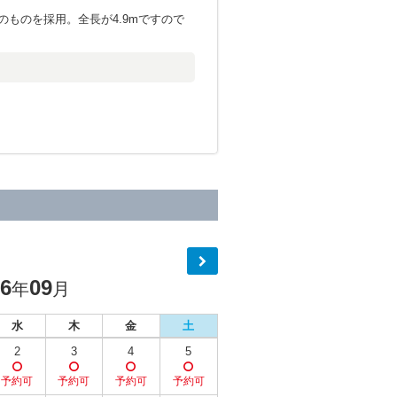
ものを採用。全長が4.9mですので
26
09
年
月
水
木
金
土
2
3
4
5