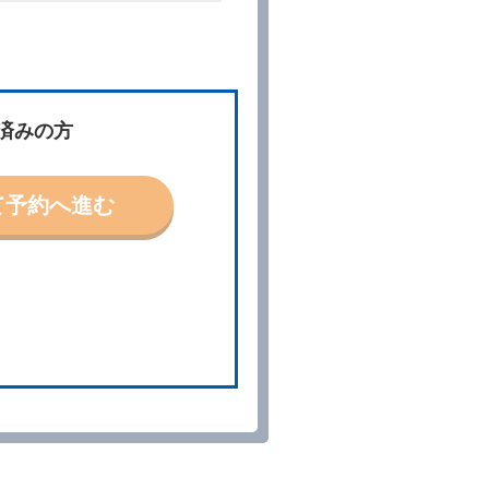
件」といいます。）を明示して
、予約内容と実際に相違があっ
約に応ずるものとします。この
済みの方
ないものとします。
て予約へ進む
「貸渡契約」といいます。）締
の予約取消手数料の支払いがあ
予約申込金を返還するものとし
貸渡契約が締結されなかったと
。
る車種クラスのレンタカー（以
提携先の代替レンタカーを貸し