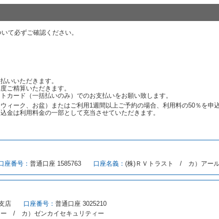
代替レンタカーの貸渡料金が予約された車種クラスの貸渡料金より高くなると
約された車種クラスの貸渡料金より低くなるときは、当該代替レンタカーの車
ついて必ずご確認ください。
ンタカーの貸渡しの申入れを拒絶し、予約を取り消すことができるものとしま
しをすることができない原因が、当社の責に帰する事由によるときには第４条
約申込金を返還するものとします。
渡しをすることができない原因が、当社の責に帰さない事由による時には第４
予約申込金を返還するものとします。
支払いいただきます。
再度ご精算いただきます。
ットカード（一括払いのみ）でのお支払いをお願い致します。
取り消され、又は貸渡契約が締結されなかったことについて、第４条及び第５
ウィーク、お盆）またはご利用1週間以上ご予約の場合、利用料の50％を申
します。
申込金は利用料金の一部として充当させていただきます。
める借受条件を明示し、当社はこの約款、料金表等により貸渡条件を明示して
口座番号：
普通口座 1585763
口座名義：
(株)ＲＶトラスト / カ）アー
とができるレンタカーがない場合又は借受人若しくは運転者が第８条第１項若
借受人は当社に第１0条第１項に定める貸渡料金を支払うものとします。
にあたり、約款及び細則で運転者の義務と定められた事項を遵守するものとし
支店
口座番号：
普通口座 3025210
（注１）に基づき、貸渡簿(貸渡原票)及び第１３条第１項に規定する貸渡証
ィー / カ）ゼンカイセキュリティー
注２）の番号を記載し、又は運転者の運転免許証の写しを添付するため、貸渡