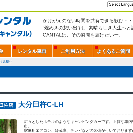
かけがえのない時間を共有できる歓び・・
”煌めきの想い出”は、素晴らしき人生へと
CANTALは、その瞬間を届けたいー。
金
レンタル車両
ご利用方法
よくあるご質問
お見積り
大分臼杵C-LH
L臼杵店
広々としたホテルのようなキャンピングカーです。上質な車内
出。
家庭用エアコン、冷蔵庫、テレビなどの装備が付いております