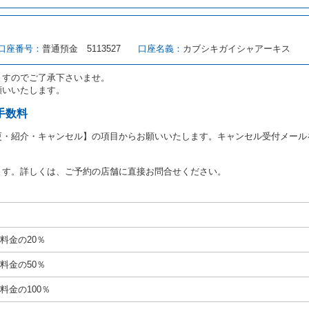
転者（以下「運転者」といいます。）の運転免許証の提示を求めるほか、その
、自己が運転者であるときは自己の運転免許証を提示し、
借受人と運転者が異
す。
とは、国土交通省自動車交通局長通達「レンタカーに関する基本通達」（自旅第1
口座番号：
普通預金 5113527
口座名義：
カブシキガイシャアーキス
をいいます。
路交通法第９２条に規定される運転免許証のうち、道路交通法施行規則第１
ますのでご了承下さいませ。
願いいたします。
あたり、借受人及び運転者に対し、運転免許証のほかに本人確認ができる書類
ります。
手数料
あたり、借受期間中に借受人及び運転者と連絡するための携帯電話番号等の告
更・紹介・キャンセル】の項目からお願いいたします。キャンセル受付メール
あたり、借受人に対し、クレジットカード若しくは現金による支払いを求め、
の延長はできないものとします。
ます。詳しくは、ご予約の店舗に直接お問合せください。
が前3項に従わない場合は、貸渡契約の締結を拒絶するとともに、予約を取消
等の扱いについては、第4条第5項を適用するものとします。
絶）
号のいずれかに該当するときは、貸渡契約を締結することができないものとし
料金の20％
運転に必要な運転免許証を有していないとき、又は運転免許証の提示をせず、
免許証の写しの提出に同意しないとき。 ② 酒気を帯びていると認められる
料金の50％
ナー、危険ドラッグ等による中毒症状等を呈していると認められるとき。
いにもかかわらず６才未満の幼児を同乗させるとき。
料金の100％
定暴力団関係団体の構成員若しくは関係者又はその他の反社会的組織に属して