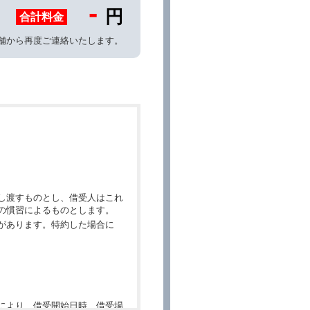
-
円
合計料金
舗から再度ご連絡いたします。
し渡すものとし、借受人はこれ
の慣習によるものとします。
があります。特約した場合に
により、借受開始日時、借受場