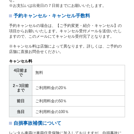
せ。
に定める場合を除き、相互に何らの請求をしないもの
※お支払いは出発日の７日前までにお願いいたします。
とします。
予約キャンセル・キャンセル手数料
第３章／貸 渡 し
予約キャンセルの場合は、【ご予約変更・紹介・キャンセル】の
第７条（貸渡契約の締結）
項目からお願いいたします。キャンセル受付メールを送信いたし
ますので、このメールにてキャンセル受付完了となります。
借受人は第２条第１項に定める借受条件を明示し、当
社はこの約款、料金表等により貸渡条件を明示して、
※キャンセル料は店舗によって異なります。詳しくは、ご予約の
貸渡契約を締結するものとします。ただし、貸し渡す
店舗に直接お問合せください。
ことができるレンタカーがない場合又は借受人若しく
は運転者が第８条第１項若しくは第２項各号のいずれ
キャンセル料
かに該当する場合を除きます。
4日前ま
貸渡契約を締結した場合、借受人は当社に第１0条第
無料
で
１項に定める貸渡料金を支払うものとします。
運転者は、貸渡契約の締結にあたり、約款及び細則で
2～3日前
運転者の義務と定められた事項を遵守するものとしま
ご利用料金の20％
まで
す。
当社は、監督官庁の基本通達（注１）に基づき、貸渡
前日
ご利用料金の50％
簿(貸渡原票)及び第１３条第１項に規定する貸渡証に
運転者の氏名、住所、運転免許の種類及び運転免許証
当日
ご利用料金の100％
（注２）の番号を記載し、又は運転者の運転免許証の
写しを添付するため、貸渡契約の締結にあたり、借受
自損事故補償について
人に対し、借受人の指定する運転者（以下「運転者」
といいます。）の運転免許証の提示を求めるほか、そ
レンタル車両は車両任意保険に加入しておりますが、自損事故に