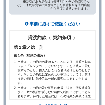
※割引がある場合は（長期割引やその他割引券な
ど）、予約確定後に割引適用した合計料金を予約店舗
から再度ご連絡いたします。
事前に必ずご確認ください
貸渡約款（ 契約条項 ）
第１章／総 則
第１条（約款の適用）
当社は、この約款の定めるところにより、貸渡自動車
（以下「レンタカー」といいます。）を借受人に貸し
渡すものとし、借受人はこれを借り受けるものとしま
す。尚、この約款に定めのない事項については、第３
４条の細則、法令又は一般の慣習によるものとしま
す。
当社は、この約款及び細則の趣旨、法令、行政通達並
びに一般の慣習に反しない範囲で特約に応ずることが
あります。特約した場合には、その特約が約款に優先
するものとします。