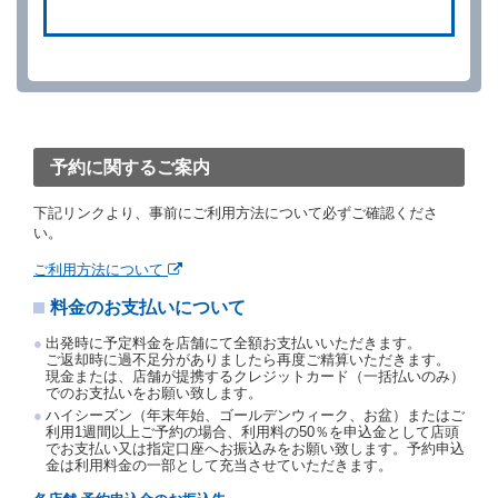
借受人は、別に定める方法により予約を取り消すこと
ができます。
借受人が、借受人の都合により予約した借受開始時刻
を１時間以上経過してもレンタカー貸渡契約（以下
「貸渡契約」といいます。）締結手続きに着手しなか
ったときは、予約が取り消されたものとします。
前２項の場合、借受人は、別に定めるところにより予
約取消手数料を当社に支払うものとし、当社は、この
予約に関するご案内
予約取消手数料の支払いがあったときは、受領済の予
約申込金を借受人に返還するものとします。
下記リンクより、事前にご利用方法について必ずご確認くださ
当社の都合により、予約が取り消されたとき、又は貸
い。
渡契約が締結されなかったときは、当社は受領済の予
約申込金を返還するものとします。
ご利用方法について
事故、盗難、不返還、リコール、天災その他の借受人
料金のお支払いについて
若しくは当社のいずれの責にもよらない事由により貸
渡契約が締結されなかったときは、予約は取り消され
出発時に予定料金を店舗にて全額お支払いいただきます。
たものとします。この場合、当社は受領済の予約申込
ご返却時に過不足分がありましたら再度ご精算いただきます。
金を返還するものとします。
現金または、店舗が提携するクレジットカード（一括払いのみ）
でのお支払いをお願い致します。
第５条（代替レンタカー）
ハイシーズン（年末年始、ゴールデンウィーク、お盆）またはご
当社は、借受人から予約のあった車種クラスのレンタ
利用1週間以上ご予約の場合、利用料の50％を申込金として店頭
でお支払い又は指定口座へお振込みをお願い致します。予約申込
カーを貸し渡すことができないときは、予約と異なる
金は利用料金の一部として充当させていただきます。
車種クラスのレンタカー（以下「代替レンタカー」と
いいます。）の貸渡しを申し入れることができるもの