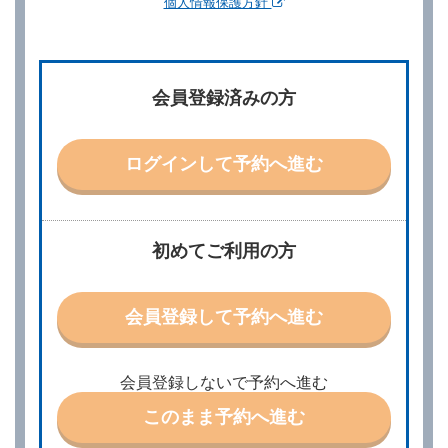
個人情報保護方針
第２章／予 約
第２条（予約の申込み）
借受人は、レンタカーを借りるにあたって、約款及び
会員登録済みの方
別に定める料金表等に同意のうえ、別に定める方法に
より、借受開始日時、借受場所、借受期間、返還場
所、運転者、チャイルドシート等付属品の要否、その
他の借受条件（以下「借受条件」といいます。）を明
ログインして予約へ進む
示して予約の申込みを行うことができます。なお、当
社は、電話連絡並びに電子メールによる予約に応じま
すが、予約内容と実際に相違があった場合でも当社は
責任を負わないものとします。
当社は、借受人から予約の申込みがあったときは、原
初めてご利用の方
則として、当社の保有するレンタカーの範囲内で予約
に応ずるものとします。この場合、借受人は、当社が
特に認める場合を除き、別に定める予約申込金を支払
会員登録して予約へ進む
うものとします。
第３条（予約の変更）
借受人は、前条第１項の借受条件を変更しようとする
会員登録しないで予約へ進む
ときは、あらかじめ当社の承諾を受けなければならな
いものとします。
このまま予約へ進む
第４条（予約の取消し等）