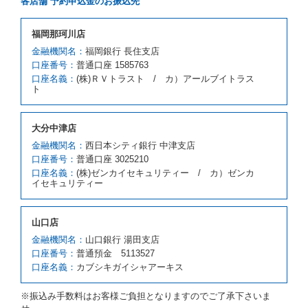
各店舗 予約申込金のお振込先
とします。
借受人が前項の申入れを承諾したときは、当社は車種
福岡那珂川店
クラスを除き予約時と同一の借受条件でレンタカー提
携先の代替レンタカーを貸し渡すものとします。な
金融機関名：
福岡銀行 長住支店
お、代替レンタカーの貸渡料金が予約された車種クラ
口座番号：
普通口座 1585763
スの貸渡料金より高くなるときは、予約した車種クラ
口座名義：
(株)ＲＶトラスト / カ）アールブイトラス
スの貸渡料金によるものとし、予約された車種クラス
ト
の貸渡料金より低くなるときは、当該代替レンタカー
の車種クラスの貸渡料金によるものとします。
借受人は、第１項の代替レンタカーの貸渡しの申入れ
大分中津店
を拒絶し、予約を取り消すことができるものとしま
金融機関名：
西日本シティ銀行 中津支店
す。
口座番号：
普通口座 3025210
前項の場合、第１項の貸渡しをすることができない原
口座名義：
(株)ゼンカイセキュリティー / カ）ゼンカ
因が、当社の責に帰する事由によるときには第４条第
イセキュリティー
４項の予約の取消しとして取り扱い、当社は受領済の
予約申込金を返還するものとします。
第３項の場合、第１項の貸渡しをすることができない
山口店
原因が、当社の責に帰さない事由による時には第４条
第５項の予約の取消しとして取り扱い、当社は受領済
金融機関名：
山口銀行 湯田支店
の予約申込金を返還するものとします。
口座番号：
普通預金 5113527
口座名義：
カブシキガイシャアーキス
第６条（免責）
当社及び借受人は、予約が取り消され、又は貸渡契約
※振込み手数料はお客様ご負担となりますのでご了承下さいま
が締結されなかったことについて、第４条及び第５条