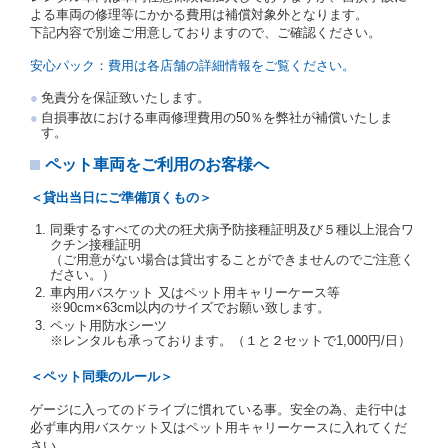
の写しの提出を求めることがあります。この場合、借
よる車両の修理等にかかる費用は補償対象外となります。
受人は、自己が運転者であるときは自己の運転免許証
下記内容で別途ご用意しておりますので、ご確認ください。
を提示し、
借受人と運転者が異なるときはその運転者
の運転免許証を提示
するものとします。
安心パック：費用は各店舗の詳細情報をご覧ください。
注１）監督官庁の基本通達とは、国土交通省自動車
免責分を保証致いたします。
交通局長通達「レンタカーに関する基本通達」（自
自損事故における車両修理費用の50％を弊社が補償いたしま
旅第138号 平成7年6月13日）の２．(10)及び(11)の
す。
ことをいいます。
注２）運転免許証とは、道路交通法第９２条に規定
ペット車両をご利用のお客様へ
される運転免許証のうち、道路交通法施行規則第１
９条別記様式第１４の書式の運転免許証をいいま
＜貸出当日にご準備頂くもの＞
す。
同乗するすべての犬の狂犬病予防接種証明及び５種以上混合ワ
当社は、貸渡契約の締結にあたり、借受人及び運転者
クチン接種証明
に対し、運転免許証のほかに本人確認ができる書類の
（ご用意がない場合は貸出することができませんのでご注意く
提示を求め、及び提出された書類の写しをとることが
ださい。）
あります。
車内用バスケット 又はペット用キャリーケース等
当社は、貸渡契約の締結にあたり、借受期間中に借受
※90cm×63cm以内のサイズでお願い致します。
人及び運転者と連絡するための携帯電話番号等の告知
ペット用防水シーツ
※レンタルも承っております。（１と２セットで1,000円/日）
を求めます。
当社は、貸渡契約の締結にあたり、借受人に対し、ク
＜ペット同乗のルール＞
レジットカード若しくは現金による支払いを求め、又
はその他の支払方法を指定することがあります。
ゲージに入ってのドライブに慣れている事。安全の為、走行中は
借受人は契約後の借受期間の延長はできないものとし
必ず車内用バスケット又はペット用キャリーケースに入れてくだ
ます。
さい。