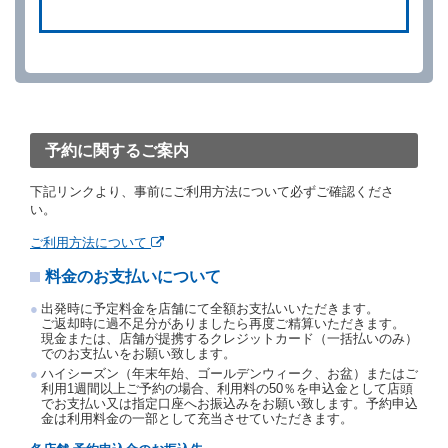
借受人は、別に定める方法により予約を取り消すこと
ができます。
借受人が、借受人の都合により予約した借受開始時刻
を１時間以上経過してもレンタカー貸渡契約（以下
「貸渡契約」といいます。）締結手続きに着手しなか
ったときは、予約が取り消されたものとします。
前２項の場合、借受人は、別に定めるところにより予
約取消手数料を当社に支払うものとし、当社は、この
予約に関するご案内
予約取消手数料の支払いがあったときは、受領済の予
約申込金を借受人に返還するものとします。
下記リンクより、事前にご利用方法について必ずご確認くださ
当社の都合により、予約が取り消されたとき、又は貸
い。
渡契約が締結されなかったときは、当社は受領済の予
約申込金を返還するものとします。
ご利用方法について
事故、盗難、不返還、リコール、天災その他の借受人
料金のお支払いについて
若しくは当社のいずれの責にもよらない事由により貸
渡契約が締結されなかったときは、予約は取り消され
出発時に予定料金を店舗にて全額お支払いいただきます。
たものとします。この場合、当社は受領済の予約申込
ご返却時に過不足分がありましたら再度ご精算いただきます。
金を返還するものとします。
現金または、店舗が提携するクレジットカード（一括払いのみ）
でのお支払いをお願い致します。
第５条（代替レンタカー）
ハイシーズン（年末年始、ゴールデンウィーク、お盆）またはご
当社は、借受人から予約のあった車種クラスのレンタ
利用1週間以上ご予約の場合、利用料の50％を申込金として店頭
でお支払い又は指定口座へお振込みをお願い致します。予約申込
カーを貸し渡すことができないときは、予約と異なる
金は利用料金の一部として充当させていただきます。
車種クラスのレンタカー（以下「代替レンタカー」と
いいます。）の貸渡しを申し入れることができるもの