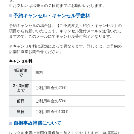
せ。
に定める場合を除き、相互に何らの請求をしないもの
※お支払いは出発日の７日前までにお願いいたします。
とします。
予約キャンセル・キャンセル手数料
第３章／貸 渡 し
予約キャンセルの場合は、【ご予約変更・紹介・キャンセル】の
第７条（貸渡契約の締結）
項目からお願いいたします。キャンセル受付メールを送信いたし
ますので、このメールにてキャンセル受付完了となります。
借受人は第２条第１項に定める借受条件を明示し、当
社はこの約款、料金表等により貸渡条件を明示して、
※キャンセル料は店舗によって異なります。詳しくは、ご予約の
貸渡契約を締結するものとします。ただし、貸し渡す
店舗に直接お問合せください。
ことができるレンタカーがない場合又は借受人若しく
は運転者が第８条第１項若しくは第２項各号のいずれ
キャンセル料
かに該当する場合を除きます。
4日前ま
貸渡契約を締結した場合、借受人は当社に第１0条第
無料
で
１項に定める貸渡料金を支払うものとします。
運転者は、貸渡契約の締結にあたり、約款及び細則で
2～3日前
運転者の義務と定められた事項を遵守するものとしま
ご利用料金の20％
まで
す。
当社は、監督官庁の基本通達（注１）に基づき、貸渡
前日
ご利用料金の50％
簿(貸渡原票)及び第１３条第１項に規定する貸渡証に
運転者の氏名、住所、運転免許の種類及び運転免許証
当日
ご利用料金の100％
（注２）の番号を記載し、又は運転者の運転免許証の
写しを添付するため、貸渡契約の締結にあたり、借受
自損事故補償について
人に対し、借受人の指定する運転者（以下「運転者」
といいます。）の運転免許証の提示を求めるほか、そ
レンタル車両は車両任意保険に加入しておりますが、自損事故に