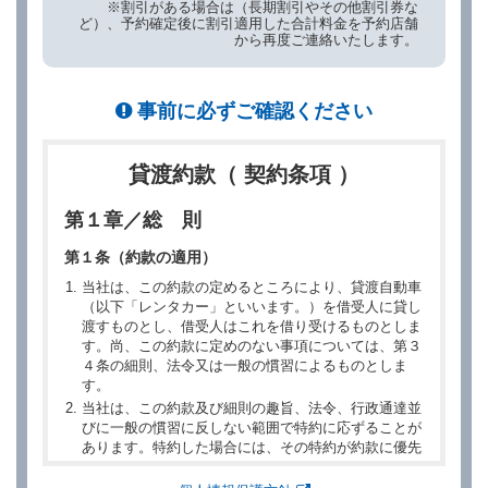
※割引がある場合は（長期割引やその他割引券な
ど）、予約確定後に割引適用した合計料金を予約店舗
から再度ご連絡いたします。
事前に必ずご確認ください
貸渡約款（ 契約条項 ）
第１章／総 則
第１条（約款の適用）
当社は、この約款の定めるところにより、貸渡自動車
（以下「レンタカー」といいます。）を借受人に貸し
渡すものとし、借受人はこれを借り受けるものとしま
す。尚、この約款に定めのない事項については、第３
４条の細則、法令又は一般の慣習によるものとしま
す。
当社は、この約款及び細則の趣旨、法令、行政通達並
びに一般の慣習に反しない範囲で特約に応ずることが
あります。特約した場合には、その特約が約款に優先
するものとします。