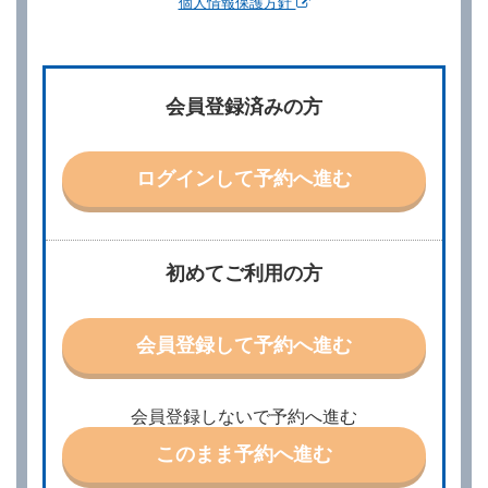
個人情報保護方針
第２章／予 約
第２条（予約の申込み）
借受人は、レンタカーを借りるにあたって、約款及び
会員登録済みの方
別に定める料金表等に同意のうえ、別に定める方法に
より、借受開始日時、借受場所、借受期間、返還場
所、運転者、チャイルドシート等付属品の要否、その
他の借受条件（以下「借受条件」といいます。）を明
ログインして予約へ進む
示して予約の申込みを行うことができます。なお、当
社は、電話連絡並びに電子メールによる予約に応じま
すが、予約内容と実際に相違があった場合でも当社は
責任を負わないものとします。
当社は、借受人から予約の申込みがあったときは、原
初めてご利用の方
則として、当社の保有するレンタカーの範囲内で予約
に応ずるものとします。この場合、借受人は、当社が
特に認める場合を除き、別に定める予約申込金を支払
会員登録して予約へ進む
うものとします。
第３条（予約の変更）
借受人は、前条第１項の借受条件を変更しようとする
会員登録しないで予約へ進む
ときは、あらかじめ当社の承諾を受けなければならな
いものとします。
このまま予約へ進む
第４条（予約の取消し等）