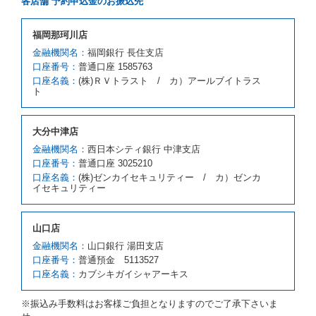
各店舗 予約申込金のお振込先
とします。
借受人が前項の申入れを承諾したときは、当社は車種
福岡那珂川店
クラスを除き予約時と同一の借受条件でレンタカー提
携先の代替レンタカーを貸し渡すものとします。な
金融機関名：
福岡銀行 長住支店
お、代替レンタカーの貸渡料金が予約された車種クラ
口座番号：
普通口座 1585763
スの貸渡料金より高くなるときは、予約した車種クラ
口座名義：
(株)ＲＶトラスト / カ）アールブイトラス
スの貸渡料金によるものとし、予約された車種クラス
ト
の貸渡料金より低くなるときは、当該代替レンタカー
の車種クラスの貸渡料金によるものとします。
借受人は、第１項の代替レンタカーの貸渡しの申入れ
大分中津店
を拒絶し、予約を取り消すことができるものとしま
金融機関名：
西日本シティ銀行 中津支店
す。
口座番号：
普通口座 3025210
前項の場合、第１項の貸渡しをすることができない原
口座名義：
(株)ゼンカイセキュリティー / カ）ゼンカ
因が、当社の責に帰する事由によるときには第４条第
イセキュリティー
４項の予約の取消しとして取り扱い、当社は受領済の
予約申込金を返還するものとします。
第３項の場合、第１項の貸渡しをすることができない
山口店
原因が、当社の責に帰さない事由による時には第４条
第５項の予約の取消しとして取り扱い、当社は受領済
金融機関名：
山口銀行 湯田支店
の予約申込金を返還するものとします。
口座番号：
普通預金 5113527
口座名義：
カブシキガイシャアーキス
第６条（免責）
当社及び借受人は、予約が取り消され、又は貸渡契約
※振込み手数料はお客様ご負担となりますのでご了承下さいま
が締結されなかったことについて、第４条及び第５条