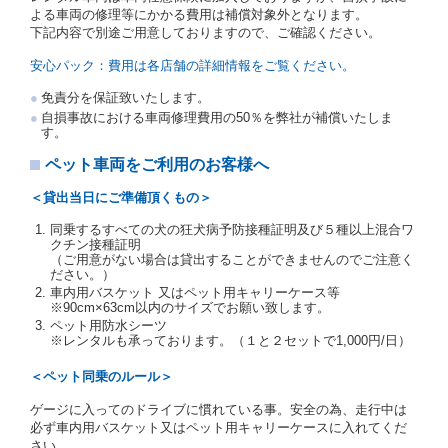
の写しの提出を求めることがあります。この場合、借
よる車両の修理等にかかる費用は補償対象外となります。
受人は、自己が運転者であるときは自己の運転免許証
下記内容で別途ご用意しておりますので、ご確認ください。
を提示し、
借受人と運転者が異なるときはその運転者
の運転免許証を提示
するものとします。
安心パック：費用は各店舗の詳細情報をご覧ください。
注１）監督官庁の基本通達とは、国土交通省自動車
免責分を保証致いたします。
交通局長通達「レンタカーに関する基本通達」（自
自損事故における車両修理費用の50％を弊社が補償いたしま
旅第138号 平成7年6月13日）の２．(10)及び(11)の
す。
ことをいいます。
注２）運転免許証とは、道路交通法第９２条に規定
ペット車両をご利用のお客様へ
される運転免許証のうち、道路交通法施行規則第１
９条別記様式第１４の書式の運転免許証をいいま
＜貸出当日にご準備頂くもの＞
す。
同乗するすべての犬の狂犬病予防接種証明及び５種以上混合ワ
当社は、貸渡契約の締結にあたり、借受人及び運転者
クチン接種証明
に対し、運転免許証のほかに本人確認ができる書類の
（ご用意がない場合は貸出することができませんのでご注意く
提示を求め、及び提出された書類の写しをとることが
ださい。）
あります。
車内用バスケット 又はペット用キャリーケース等
当社は、貸渡契約の締結にあたり、借受期間中に借受
※90cm×63cm以内のサイズでお願い致します。
人及び運転者と連絡するための携帯電話番号等の告知
ペット用防水シーツ
※レンタルも承っております。（１と２セットで1,000円/日）
を求めます。
当社は、貸渡契約の締結にあたり、借受人に対し、ク
＜ペット同乗のルール＞
レジットカード若しくは現金による支払いを求め、又
はその他の支払方法を指定することがあります。
ゲージに入ってのドライブに慣れている事。安全の為、走行中は
借受人は契約後の借受期間の延長はできないものとし
必ず車内用バスケット又はペット用キャリーケースに入れてくだ
ます。
さい。