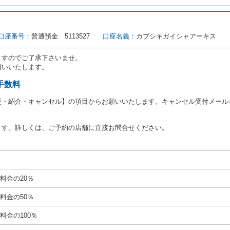
転者（以下「運転者」といいます。）の運転免許証の提示を求めるほか、その
、自己が運転者であるときは自己の運転免許証を提示し、
借受人と運転者が異
す。
とは、国土交通省自動車交通局長通達「レンタカーに関する基本通達」（自旅第1
口座番号：
普通預金 5113527
口座名義：
カブシキガイシャアーキス
をいいます。
路交通法第９２条に規定される運転免許証のうち、道路交通法施行規則第１
ますのでご了承下さいませ。
願いいたします。
あたり、借受人及び運転者に対し、運転免許証のほかに本人確認ができる書類
ります。
手数料
あたり、借受期間中に借受人及び運転者と連絡するための携帯電話番号等の告
更・紹介・キャンセル】の項目からお願いいたします。キャンセル受付メール
あたり、借受人に対し、クレジットカード若しくは現金による支払いを求め、
の延長はできないものとします。
ます。詳しくは、ご予約の店舗に直接お問合せください。
が前3項に従わない場合は、貸渡契約の締結を拒絶するとともに、予約を取消
等の扱いについては、第4条第5項を適用するものとします。
絶）
号のいずれかに該当するときは、貸渡契約を締結することができないものとし
料金の20％
運転に必要な運転免許証を有していないとき、又は運転免許証の提示をせず、
免許証の写しの提出に同意しないとき。 ② 酒気を帯びていると認められる
料金の50％
ナー、危険ドラッグ等による中毒症状等を呈していると認められるとき。
いにもかかわらず６才未満の幼児を同乗させるとき。
料金の100％
定暴力団関係団体の構成員若しくは関係者又はその他の反社会的組織に属して