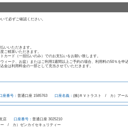
代替レンタカーの貸渡料金が予約された車種クラスの貸渡料金より高くなると
約された車種クラスの貸渡料金より低くなるときは、当該代替レンタカーの車
ついて必ずご確認ください。
ンタカーの貸渡しの申入れを拒絶し、予約を取り消すことができるものとしま
しをすることができない原因が、当社の責に帰する事由によるときには第４条
約申込金を返還するものとします。
渡しをすることができない原因が、当社の責に帰さない事由による時には第４
予約申込金を返還するものとします。
支払いいただきます。
再度ご精算いただきます。
ットカード（一括払いのみ）でのお支払いをお願い致します。
取り消され、又は貸渡契約が締結されなかったことについて、第４条及び第５
ウィーク、お盆）またはご利用1週間以上ご予約の場合、利用料の50％を申
します。
申込金は利用料金の一部として充当させていただきます。
める借受条件を明示し、当社はこの約款、料金表等により貸渡条件を明示して
口座番号：
普通口座 1585763
口座名義：
(株)ＲＶトラスト / カ）アー
とができるレンタカーがない場合又は借受人若しくは運転者が第８条第１項若
借受人は当社に第１0条第１項に定める貸渡料金を支払うものとします。
にあたり、約款及び細則で運転者の義務と定められた事項を遵守するものとし
支店
口座番号：
普通口座 3025210
（注１）に基づき、貸渡簿(貸渡原票)及び第１３条第１項に規定する貸渡証
ィー / カ）ゼンカイセキュリティー
注２）の番号を記載し、又は運転者の運転免許証の写しを添付するため、貸渡