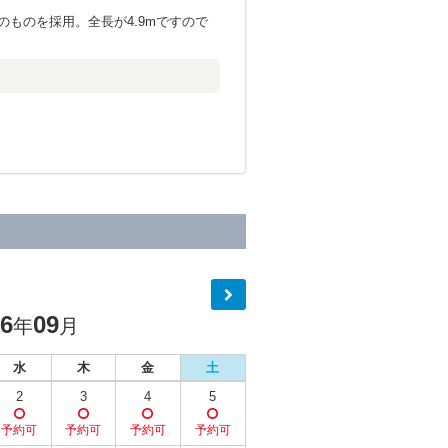
ものを採用。全長が4.9mですので
26
09
年
月
水
木
金
土
2
3
4
5