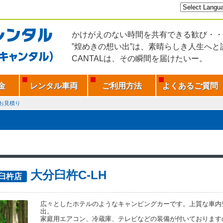
かけがえのない時間を共有できる歓び・・
”煌めきの想い出”は、素晴らしき人生へと
CANTALは、その瞬間を届けたいー。
金
レンタル車両
ご利用方法
よくあるご質問
お見積り
大分臼杵C-LH
L臼杵店
広々としたホテルのようなキャンピングカーです。上質な車内
出。
家庭用エアコン、冷蔵庫、テレビなどの装備が付いております