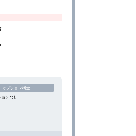
店
店
オプション料金
ションなし