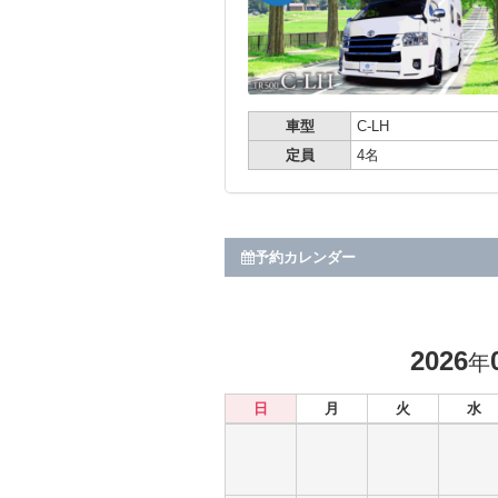
車型
C-LH
定員
4名
予約カレンダー
2026
年
日
月
火
水