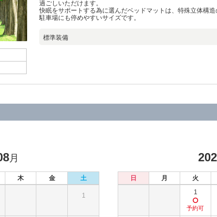
過ごしいただけます。
快眠をサポートする為に選んだベッドマットは、特殊立体構造の
駐車場にも停めやすいサイズです。
標準装備
08
20
月
木
金
土
日
月
火
1
1