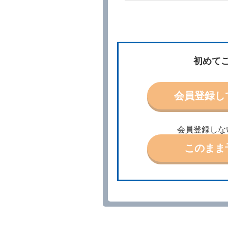
所、借受期間、返還場所、
予約の申込みを行うことが
た場合でも当社は責任を負
当社は、借受人から予約の
場合、借受人は、当社が特
第３条（予約の変更）
初めて
借受人は、前条第１項の借
第４条（予約の取消し等）
会員登録し
借受人は、別に定める方法
借受人が、借受人の都合に
結手続きに着手しなかった
会員登録しな
前２項の場合、借受人は、
ったときは、受領済の予約
このまま
当社の都合により、予約が
ます。
事故、盗難、不返還、リコ
きは、予約は取り消された
第５条（代替レンタカー）
当社は、借受人から予約の
下「代替レンタカー」とい
借受人が前項の申入れを承