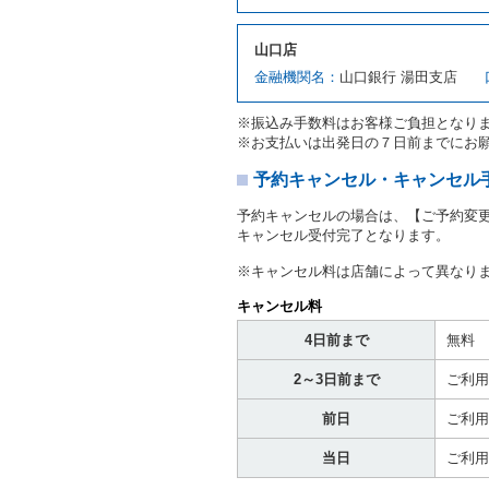
対し、借受人の指定する運
ます。この場合、借受人は
山口店
許証を提示
するものとしま
注１）監督官庁の基本通達
金融機関名：
山口銀行 湯田支店
２．(10)及び(11)のこと
注２）運転免許証とは、道
※振込み手数料はお客様ご負担となり
転免許証をいいます。
※お支払いは出発日の７日前までにお
当社は、貸渡契約の締結に
書類の写しをとることがあ
予約キャンセル・キャンセル
当社は、貸渡契約の締結に
予約キャンセルの場合は、【ご予約変
当社は、貸渡契約の締結に
キャンセル受付完了となります。
ることがあります。
借受人は契約後の借受期間
※キャンセル料は店舗によって異なり
当社は、借受人又は運転者
なお、この場合の予約申込金
キャンセル料
第８条（貸渡契約の締結の拒
4日前まで
無料
借受人（運転者）が次の各
2～3日前まで
ご利用
① 貸し渡すレンタカーの
わらず、その運転者の運転
前日
ご利用
③ 麻薬、覚せい剤、シン
④ チャイルドシートがな
当日
ご利用
⑤ 指定暴力団若しくは指
き。