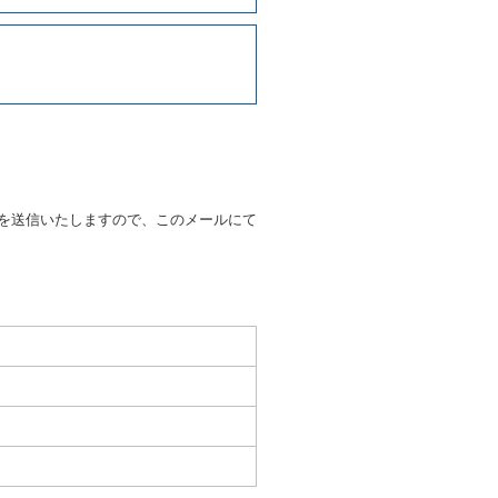
写しの提出を求めることがあり
なるときはその運転者の運転免
38号 平成7年6月13日）の
９条別記様式第１４の書式の運
の提示を求め、及び提出された
知を求めます。
を送信いたしますので、このメールにて
又はその他の支払方法を指定す
すことができるものとします。
ます。
もしくは当社が求めたにもかか
とき。
いる者であると認められると