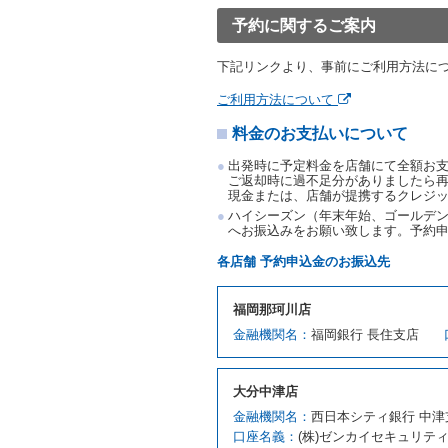
渡すものとします。なお、
予約に関するご案内
渡料金によるものとし、予
とします。
下記リンクより、事前にご利用方法に
借受人は、第１項の代替レ
前項の場合、第１項の貸渡
ご利用方法について
り扱い、当社は受領済の予
料金のお支払いについて
第３項の場合、第１項の貸
取り扱い、当社は受領済の
出発時に予定料金を店舗にて全額お
第６条（免責）
ご返却時に過不足分がありましたら
現金または、店舗が提携するクレジ
当社及び借受人は、予約が
ハイシーズン（年末年始、ゴールデン
何らの請求をしないものと
へお振込みをお願い致します。予約
第３章／貸 渡 し
各店舗 予約申込金のお振込先
第７条（貸渡契約の締結）
福岡那珂川店
借受人は第２条第１項に定
金融機関名：
福岡銀行 長住支店
ます。ただし、貸し渡すこ
該当する場合を除きます。
貸渡契約を締結した場合、
大分中津店
運転者は、貸渡契約の締結
金融機関名：
西日本シティ銀行 中津
当社は、監督官庁の基本通達
口座名義：
(株)ゼンカイセキュリテ
許の種類及び運転免許証（