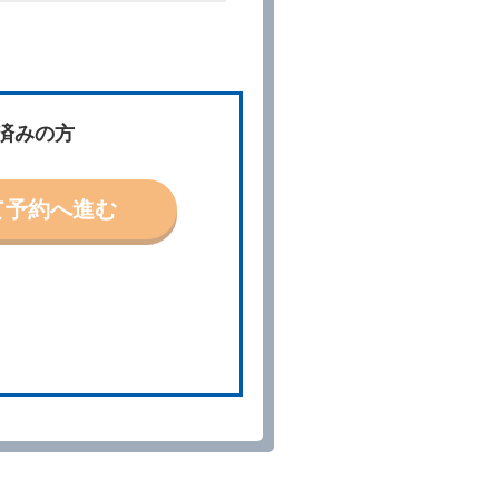
件」といいます。）を明示して
、予約内容と実際に相違があっ
約に応ずるものとします。この
済みの方
ないものとします。
て予約へ進む
「貸渡契約」といいます。）締
の予約取消手数料の支払いがあ
予約申込金を返還するものとし
貸渡契約が締結されなかったと
。
る車種クラスのレンタカー（以
提携先の代替レンタカーを貸し