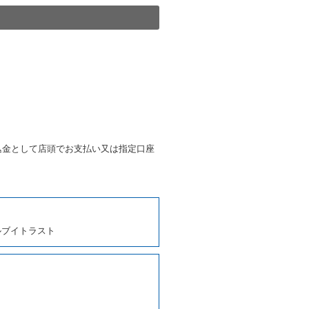
きは、予約した車種クラスの貸
種クラスの貸渡料金によるもの
す。
第４項の予約の取消しとして取
条第５項の予約の取消しとして
条に定める場合を除き、相互に
込金として店頭でお支払い又は指定口座
、貸渡契約を締結するものとし
ルブイトラスト
しくは第２項各号のいずれかに
ます。
に運転者の氏名、住所、運転免
契約の締結にあたり、借受人に