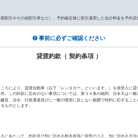
長期割引やその他割引券など）、予約確定後に割引適用した合計料金を予約店
事前に必ずご確認ください
貸渡約款（ 契約条項 ）
ところにより、貸渡自動車（以下「レンタカー」といいます。）を借受人に貸
。尚、この約款に定めのない事項については、第３４条の細則、法令又は一般
の趣旨、法令、行政通達並びに一般の慣習に反しない範囲で特約に応ずること
するものとします。
りるにあたって、約款及び別に定める料金表等に同意のうえ、別に定める方法