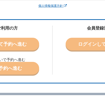
運転者、チャイルドシート等付属品の要否、その他の借受条件（以下「借受条
個人情報保護方針
できます。なお、当社は、電話連絡並びに電子メールによる予約に応じますが
わないものとします。
申込みがあったときは、原則として、当社の保有するレンタカーの範囲内で予
に認める場合を除き、別に定める予約申込金を支払うものとします。
ご利用の方
会員登録
受条件を変更しようとするときは、あらかじめ当社の承諾を受けなければなら
て予約へ進む
ログインし
により予約を取り消すことができます。
より予約した借受開始時刻を１時間以上経過してもレンタカー貸渡契約（以下
ときは、予約が取り消されたものとします。
いで予約へ進む
別に定めるところにより予約取消手数料を当社に支払うものとし、当社は、こ
申込金を借受人に返還するものとします。
予約へ進む
取り消されたとき、又は貸渡契約が締結されなかったときは、当社は受領済の
ール、天災その他の借受人若しくは当社のいずれの責にもよらない事由により
ものとします。この場合、当社は受領済の予約申込金を返還するものとします
あった車種クラスのレンタカーを貸し渡すことができないときは、予約と異な
います。）の貸渡しを申し入れることができるものとします。
諾したときは、当社は車種クラスを除き予約時と同一の借受条件でレンタカー