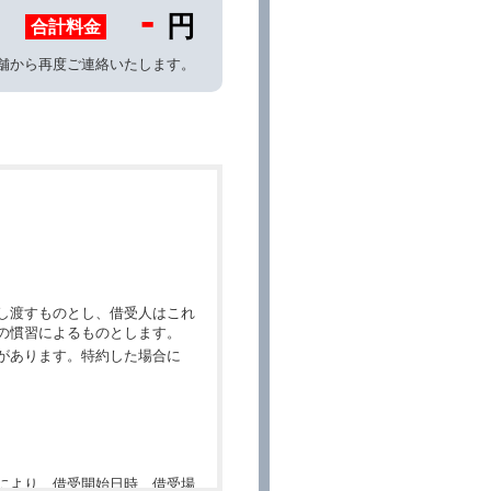
-
円
合計料金
舗から再度ご連絡いたします。
し渡すものとし、借受人はこれ
の慣習によるものとします。
があります。特約した場合に
により、借受開始日時、借受場