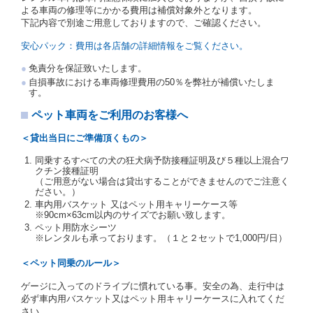
の写しの提出を求めることがあります。この場合、借
よる車両の修理等にかかる費用は補償対象外となります。
受人は、自己が運転者であるときは自己の運転免許証
下記内容で別途ご用意しておりますので、ご確認ください。
を提示し、
借受人と運転者が異なるときはその運転者
の運転免許証を提示
するものとします。
安心パック：費用は各店舗の詳細情報をご覧ください。
注１）監督官庁の基本通達とは、国土交通省自動車
免責分を保証致いたします。
交通局長通達「レンタカーに関する基本通達」（自
自損事故における車両修理費用の50％を弊社が補償いたしま
旅第138号 平成7年6月13日）の２．(10)及び(11)の
す。
ことをいいます。
注２）運転免許証とは、道路交通法第９２条に規定
ペット車両をご利用のお客様へ
される運転免許証のうち、道路交通法施行規則第１
９条別記様式第１４の書式の運転免許証をいいま
＜貸出当日にご準備頂くもの＞
す。
同乗するすべての犬の狂犬病予防接種証明及び５種以上混合ワ
当社は、貸渡契約の締結にあたり、借受人及び運転者
クチン接種証明
に対し、運転免許証のほかに本人確認ができる書類の
（ご用意がない場合は貸出することができませんのでご注意く
提示を求め、及び提出された書類の写しをとることが
ださい。）
あります。
車内用バスケット 又はペット用キャリーケース等
当社は、貸渡契約の締結にあたり、借受期間中に借受
※90cm×63cm以内のサイズでお願い致します。
人及び運転者と連絡するための携帯電話番号等の告知
ペット用防水シーツ
※レンタルも承っております。（１と２セットで1,000円/日）
を求めます。
当社は、貸渡契約の締結にあたり、借受人に対し、ク
＜ペット同乗のルール＞
レジットカード若しくは現金による支払いを求め、又
はその他の支払方法を指定することがあります。
ゲージに入ってのドライブに慣れている事。安全の為、走行中は
借受人は契約後の借受期間の延長はできないものとし
必ず車内用バスケット又はペット用キャリーケースに入れてくだ
ます。
さい。