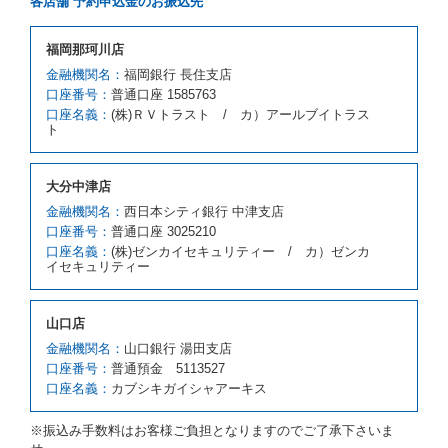
各店舗 予約申込金のお振込先
とします。
借受人が前項の申入れを承諾したときは、当社は車種
福岡那珂川店
クラスを除き予約時と同一の借受条件でレンタカー提
携先の代替レンタカーを貸し渡すものとします。な
金融機関名：
福岡銀行 長住支店
お、代替レンタカーの貸渡料金が予約された車種クラ
口座番号：
普通口座 1585763
スの貸渡料金より高くなるときは、予約した車種クラ
口座名義：
(株)ＲＶトラスト / カ）アールブイトラス
スの貸渡料金によるものとし、予約された車種クラス
ト
の貸渡料金より低くなるときは、当該代替レンタカー
の車種クラスの貸渡料金によるものとします。
借受人は、第１項の代替レンタカーの貸渡しの申入れ
大分中津店
を拒絶し、予約を取り消すことができるものとしま
金融機関名：
西日本シティ銀行 中津支店
す。
口座番号：
普通口座 3025210
前項の場合、第１項の貸渡しをすることができない原
口座名義：
(株)ゼンカイセキュリティー / カ）ゼンカ
因が、当社の責に帰する事由によるときには第４条第
イセキュリティー
４項の予約の取消しとして取り扱い、当社は受領済の
予約申込金を返還するものとします。
第３項の場合、第１項の貸渡しをすることができない
山口店
原因が、当社の責に帰さない事由による時には第４条
第５項の予約の取消しとして取り扱い、当社は受領済
金融機関名：
山口銀行 湯田支店
の予約申込金を返還するものとします。
口座番号：
普通預金 5113527
口座名義：
カブシキガイシャアーキス
第６条（免責）
当社及び借受人は、予約が取り消され、又は貸渡契約
※振込み手数料はお客様ご負担となりますのでご了承下さいま
が締結されなかったことについて、第４条及び第５条