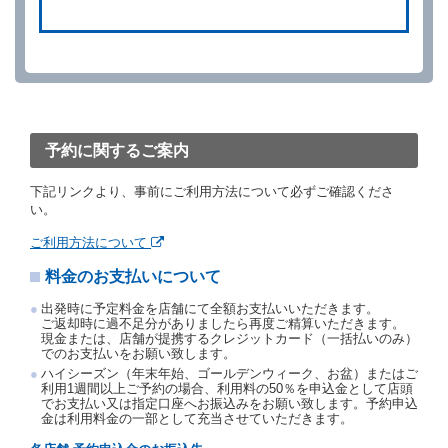
借受人は、別に定める方法により予約を取り消すこと
ができます。
借受人が、借受人の都合により予約した借受開始時刻
を１時間以上経過してもレンタカー貸渡契約（以下
「貸渡契約」といいます。）締結手続きに着手しなか
ったときは、予約が取り消されたものとします。
前２項の場合、借受人は、別に定めるところにより予
約取消手数料を当社に支払うものとし、当社は、この
予約に関するご案内
予約取消手数料の支払いがあったときは、受領済の予
約申込金を借受人に返還するものとします。
下記リンクより、事前にご利用方法について必ずご確認くださ
当社の都合により、予約が取り消されたとき、又は貸
い。
渡契約が締結されなかったときは、当社は受領済の予
約申込金を返還するものとします。
ご利用方法について
事故、盗難、不返還、リコール、天災その他の借受人
料金のお支払いについて
若しくは当社のいずれの責にもよらない事由により貸
渡契約が締結されなかったときは、予約は取り消され
出発時に予定料金を店舗にて全額お支払いいただきます。
たものとします。この場合、当社は受領済の予約申込
ご返却時に過不足分がありましたら再度ご精算いただきます。
金を返還するものとします。
現金または、店舗が提携するクレジットカード（一括払いのみ）
でのお支払いをお願い致します。
第５条（代替レンタカー）
ハイシーズン（年末年始、ゴールデンウィーク、お盆）またはご
当社は、借受人から予約のあった車種クラスのレンタ
利用1週間以上ご予約の場合、利用料の50％を申込金として店頭
でお支払い又は指定口座へお振込みをお願い致します。予約申込
カーを貸し渡すことができないときは、予約と異なる
金は利用料金の一部として充当させていただきます。
車種クラスのレンタカー（以下「代替レンタカー」と
いいます。）の貸渡しを申し入れることができるもの