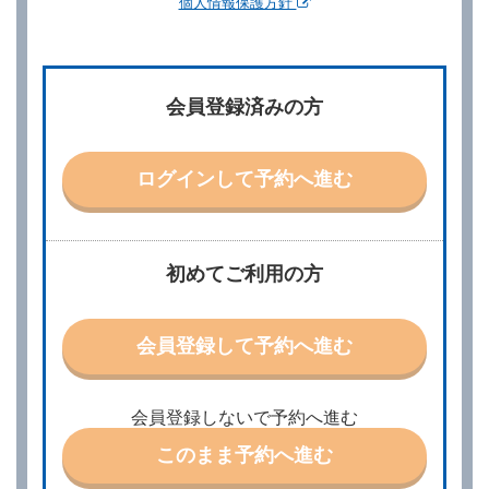
個人情報保護方針
第２章／予 約
第２条（予約の申込み）
借受人は、レンタカーを借りるにあたって、約款及び
会員登録済みの方
別に定める料金表等に同意のうえ、別に定める方法に
より、借受開始日時、借受場所、借受期間、返還場
所、運転者、チャイルドシート等付属品の要否、その
他の借受条件（以下「借受条件」といいます。）を明
ログインして予約へ進む
示して予約の申込みを行うことができます。なお、当
社は、電話連絡並びに電子メールによる予約に応じま
すが、予約内容と実際に相違があった場合でも当社は
責任を負わないものとします。
当社は、借受人から予約の申込みがあったときは、原
初めてご利用の方
則として、当社の保有するレンタカーの範囲内で予約
に応ずるものとします。この場合、借受人は、当社が
特に認める場合を除き、別に定める予約申込金を支払
会員登録して予約へ進む
うものとします。
第３条（予約の変更）
借受人は、前条第１項の借受条件を変更しようとする
会員登録しないで予約へ進む
ときは、あらかじめ当社の承諾を受けなければならな
いものとします。
このまま予約へ進む
第４条（予約の取消し等）