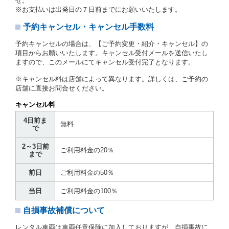
せ。
に定める場合を除き、相互に何らの請求をしないもの
※お支払いは出発日の７日前までにお願いいたします。
とします。
予約キャンセル・キャンセル手数料
第３章／貸 渡 し
予約キャンセルの場合は、【ご予約変更・紹介・キャンセル】の
第７条（貸渡契約の締結）
項目からお願いいたします。キャンセル受付メールを送信いたし
ますので、このメールにてキャンセル受付完了となります。
借受人は第２条第１項に定める借受条件を明示し、当
社はこの約款、料金表等により貸渡条件を明示して、
※キャンセル料は店舗によって異なります。詳しくは、ご予約の
貸渡契約を締結するものとします。ただし、貸し渡す
店舗に直接お問合せください。
ことができるレンタカーがない場合又は借受人若しく
は運転者が第８条第１項若しくは第２項各号のいずれ
キャンセル料
かに該当する場合を除きます。
4日前ま
貸渡契約を締結した場合、借受人は当社に第１0条第
無料
で
１項に定める貸渡料金を支払うものとします。
運転者は、貸渡契約の締結にあたり、約款及び細則で
2～3日前
運転者の義務と定められた事項を遵守するものとしま
ご利用料金の20％
まで
す。
当社は、監督官庁の基本通達（注１）に基づき、貸渡
前日
ご利用料金の50％
簿(貸渡原票)及び第１３条第１項に規定する貸渡証に
運転者の氏名、住所、運転免許の種類及び運転免許証
当日
ご利用料金の100％
（注２）の番号を記載し、又は運転者の運転免許証の
写しを添付するため、貸渡契約の締結にあたり、借受
自損事故補償について
人に対し、借受人の指定する運転者（以下「運転者」
といいます。）の運転免許証の提示を求めるほか、そ
レンタル車両は車両任意保険に加入しておりますが、自損事故に