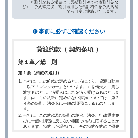
※割引がある場合は（長期割引やその他割引券な
ど）、予約確定後に割引適用した合計料金を予約店舗
から再度ご連絡いたします。
事前に必ずご確認ください
貸渡約款（ 契約条項 ）
第１章／総 則
第１条（約款の適用）
当社は、この約款の定めるところにより、貸渡自動車
（以下「レンタカー」といいます。）を借受人に貸し
渡すものとし、借受人はこれを借り受けるものとしま
す。尚、この約款に定めのない事項については、第３
４条の細則、法令又は一般の慣習によるものとしま
す。
当社は、この約款及び細則の趣旨、法令、行政通達並
びに一般の慣習に反しない範囲で特約に応ずることが
あります。特約した場合には、その特約が約款に優先
するものとします。