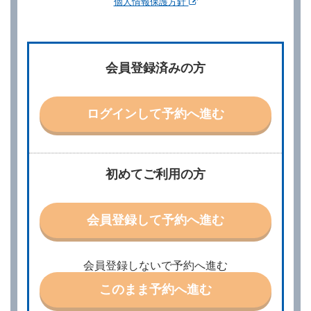
個人情報保護方針
第２章／予 約
第２条（予約の申込み）
借受人は、レンタカーを借りるにあたって、約款及び
会員登録済みの方
別に定める料金表等に同意のうえ、別に定める方法に
より、借受開始日時、借受場所、借受期間、返還場
所、運転者、チャイルドシート等付属品の要否、その
他の借受条件（以下「借受条件」といいます。）を明
ログインして予約へ進む
示して予約の申込みを行うことができます。なお、当
社は、電話連絡並びに電子メールによる予約に応じま
すが、予約内容と実際に相違があった場合でも当社は
責任を負わないものとします。
当社は、借受人から予約の申込みがあったときは、原
初めてご利用の方
則として、当社の保有するレンタカーの範囲内で予約
に応ずるものとします。この場合、借受人は、当社が
特に認める場合を除き、別に定める予約申込金を支払
会員登録して予約へ進む
うものとします。
第３条（予約の変更）
借受人は、前条第１項の借受条件を変更しようとする
会員登録しないで予約へ進む
ときは、あらかじめ当社の承諾を受けなければならな
いものとします。
このまま予約へ進む
第４条（予約の取消し等）