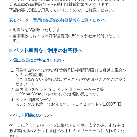
の写しの提出を求めることがあります。この場合、借
よる車両の修理等にかかる費用は補償対象外となります。
受人は、自己が運転者であるときは自己の運転免許証
下記内容で別途ご用意しておりますので、ご確認ください。
を提示し、
借受人と運転者が異なるときはその運転者
の運転免許証を提示
するものとします。
安心パック：費用は各店舗の詳細情報をご覧ください。
注１）監督官庁の基本通達とは、国土交通省自動車
免責分を保証致いたします。
交通局長通達「レンタカーに関する基本通達」（自
自損事故における車両修理費用の50％を弊社が補償いたしま
旅第138号 平成7年6月13日）の２．(10)及び(11)の
す。
ことをいいます。
注２）運転免許証とは、道路交通法第９２条に規定
ペット車両をご利用のお客様へ
される運転免許証のうち、道路交通法施行規則第１
９条別記様式第１４の書式の運転免許証をいいま
＜貸出当日にご準備頂くもの＞
す。
同乗するすべての犬の狂犬病予防接種証明及び５種以上混合ワ
当社は、貸渡契約の締結にあたり、借受人及び運転者
クチン接種証明
に対し、運転免許証のほかに本人確認ができる書類の
（ご用意がない場合は貸出することができませんのでご注意く
提示を求め、及び提出された書類の写しをとることが
ださい。）
あります。
車内用バスケット 又はペット用キャリーケース等
当社は、貸渡契約の締結にあたり、借受期間中に借受
※90cm×63cm以内のサイズでお願い致します。
人及び運転者と連絡するための携帯電話番号等の告知
ペット用防水シーツ
※レンタルも承っております。（１と２セットで1,000円/日）
を求めます。
当社は、貸渡契約の締結にあたり、借受人に対し、ク
＜ペット同乗のルール＞
レジットカード若しくは現金による支払いを求め、又
はその他の支払方法を指定することがあります。
ゲージに入ってのドライブに慣れている事。安全の為、走行中は
借受人は契約後の借受期間の延長はできないものとし
必ず車内用バスケット又はペット用キャリーケースに入れてくだ
ます。
さい。