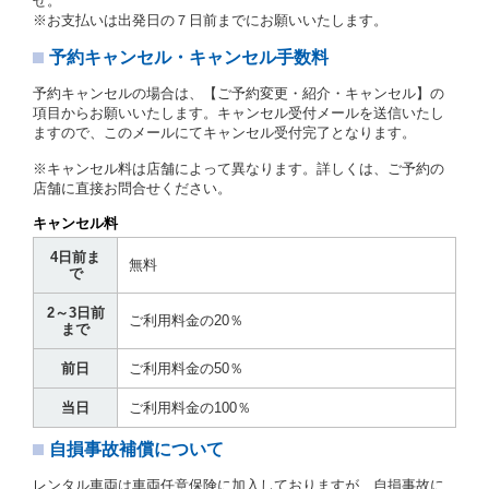
せ。
に定める場合を除き、相互に何らの請求をしないもの
※お支払いは出発日の７日前までにお願いいたします。
とします。
予約キャンセル・キャンセル手数料
第３章／貸 渡 し
予約キャンセルの場合は、【ご予約変更・紹介・キャンセル】の
第７条（貸渡契約の締結）
項目からお願いいたします。キャンセル受付メールを送信いたし
ますので、このメールにてキャンセル受付完了となります。
借受人は第２条第１項に定める借受条件を明示し、当
社はこの約款、料金表等により貸渡条件を明示して、
※キャンセル料は店舗によって異なります。詳しくは、ご予約の
貸渡契約を締結するものとします。ただし、貸し渡す
店舗に直接お問合せください。
ことができるレンタカーがない場合又は借受人若しく
は運転者が第８条第１項若しくは第２項各号のいずれ
キャンセル料
かに該当する場合を除きます。
4日前ま
貸渡契約を締結した場合、借受人は当社に第１0条第
無料
で
１項に定める貸渡料金を支払うものとします。
運転者は、貸渡契約の締結にあたり、約款及び細則で
2～3日前
運転者の義務と定められた事項を遵守するものとしま
ご利用料金の20％
まで
す。
当社は、監督官庁の基本通達（注１）に基づき、貸渡
前日
ご利用料金の50％
簿(貸渡原票)及び第１３条第１項に規定する貸渡証に
運転者の氏名、住所、運転免許の種類及び運転免許証
当日
ご利用料金の100％
（注２）の番号を記載し、又は運転者の運転免許証の
写しを添付するため、貸渡契約の締結にあたり、借受
自損事故補償について
人に対し、借受人の指定する運転者（以下「運転者」
といいます。）の運転免許証の提示を求めるほか、そ
レンタル車両は車両任意保険に加入しておりますが、自損事故に