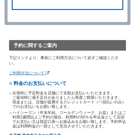
借受人は、別に定める方法により予約を取り消すこと
ができます。
借受人が、借受人の都合により予約した借受開始時刻
を１時間以上経過してもレンタカー貸渡契約（以下
「貸渡契約」といいます。）締結手続きに着手しなか
ったときは、予約が取り消されたものとします。
前２項の場合、借受人は、別に定めるところにより予
約取消手数料を当社に支払うものとし、当社は、この
予約に関するご案内
予約取消手数料の支払いがあったときは、受領済の予
約申込金を借受人に返還するものとします。
下記リンクより、事前にご利用方法について必ずご確認くださ
当社の都合により、予約が取り消されたとき、又は貸
い。
渡契約が締結されなかったときは、当社は受領済の予
約申込金を返還するものとします。
ご利用方法について
事故、盗難、不返還、リコール、天災その他の借受人
料金のお支払いについて
若しくは当社のいずれの責にもよらない事由により貸
渡契約が締結されなかったときは、予約は取り消され
出発時に予定料金を店舗にて全額お支払いいただきます。
たものとします。この場合、当社は受領済の予約申込
ご返却時に過不足分がありましたら再度ご精算いただきます。
金を返還するものとします。
現金または、店舗が提携するクレジットカード（一括払いのみ）
でのお支払いをお願い致します。
第５条（代替レンタカー）
ハイシーズン（年末年始、ゴールデンウィーク、お盆）またはご
当社は、借受人から予約のあった車種クラスのレンタ
利用1週間以上ご予約の場合、利用料の50％を申込金として店頭
でお支払い又は指定口座へお振込みをお願い致します。予約申込
カーを貸し渡すことができないときは、予約と異なる
金は利用料金の一部として充当させていただきます。
車種クラスのレンタカー（以下「代替レンタカー」と
いいます。）の貸渡しを申し入れることができるもの