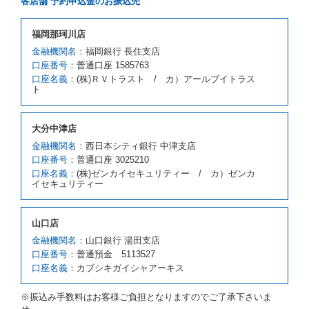
各店舗 予約申込金のお振込先
とします。
借受人が前項の申入れを承諾したときは、当社は車種
福岡那珂川店
クラスを除き予約時と同一の借受条件でレンタカー提
携先の代替レンタカーを貸し渡すものとします。な
金融機関名：
福岡銀行 長住支店
お、代替レンタカーの貸渡料金が予約された車種クラ
口座番号：
普通口座 1585763
スの貸渡料金より高くなるときは、予約した車種クラ
口座名義：
(株)ＲＶトラスト / カ）アールブイトラス
スの貸渡料金によるものとし、予約された車種クラス
ト
の貸渡料金より低くなるときは、当該代替レンタカー
の車種クラスの貸渡料金によるものとします。
借受人は、第１項の代替レンタカーの貸渡しの申入れ
大分中津店
を拒絶し、予約を取り消すことができるものとしま
金融機関名：
西日本シティ銀行 中津支店
す。
口座番号：
普通口座 3025210
前項の場合、第１項の貸渡しをすることができない原
口座名義：
(株)ゼンカイセキュリティー / カ）ゼンカ
因が、当社の責に帰する事由によるときには第４条第
イセキュリティー
４項の予約の取消しとして取り扱い、当社は受領済の
予約申込金を返還するものとします。
第３項の場合、第１項の貸渡しをすることができない
山口店
原因が、当社の責に帰さない事由による時には第４条
第５項の予約の取消しとして取り扱い、当社は受領済
金融機関名：
山口銀行 湯田支店
の予約申込金を返還するものとします。
口座番号：
普通預金 5113527
口座名義：
カブシキガイシャアーキス
第６条（免責）
当社及び借受人は、予約が取り消され、又は貸渡契約
※振込み手数料はお客様ご負担となりますのでご了承下さいま
が締結されなかったことについて、第４条及び第５条