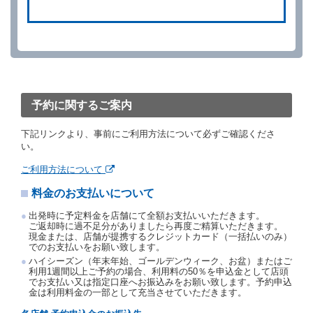
借受人は、別に定める方法により予約を取り消すこと
ができます。
借受人が、借受人の都合により予約した借受開始時刻
を１時間以上経過してもレンタカー貸渡契約（以下
「貸渡契約」といいます。）締結手続きに着手しなか
ったときは、予約が取り消されたものとします。
前２項の場合、借受人は、別に定めるところにより予
約取消手数料を当社に支払うものとし、当社は、この
予約に関するご案内
予約取消手数料の支払いがあったときは、受領済の予
約申込金を借受人に返還するものとします。
下記リンクより、事前にご利用方法について必ずご確認くださ
当社の都合により、予約が取り消されたとき、又は貸
い。
渡契約が締結されなかったときは、当社は受領済の予
約申込金を返還するものとします。
ご利用方法について
事故、盗難、不返還、リコール、天災その他の借受人
料金のお支払いについて
若しくは当社のいずれの責にもよらない事由により貸
渡契約が締結されなかったときは、予約は取り消され
出発時に予定料金を店舗にて全額お支払いいただきます。
たものとします。この場合、当社は受領済の予約申込
ご返却時に過不足分がありましたら再度ご精算いただきます。
金を返還するものとします。
現金または、店舗が提携するクレジットカード（一括払いのみ）
でのお支払いをお願い致します。
第５条（代替レンタカー）
ハイシーズン（年末年始、ゴールデンウィーク、お盆）またはご
当社は、借受人から予約のあった車種クラスのレンタ
利用1週間以上ご予約の場合、利用料の50％を申込金として店頭
でお支払い又は指定口座へお振込みをお願い致します。予約申込
カーを貸し渡すことができないときは、予約と異なる
金は利用料金の一部として充当させていただきます。
車種クラスのレンタカー（以下「代替レンタカー」と
いいます。）の貸渡しを申し入れることができるもの