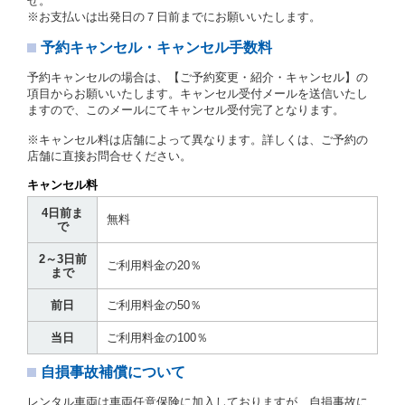
せ。
に定める場合を除き、相互に何らの請求をしないもの
※お支払いは出発日の７日前までにお願いいたします。
とします。
予約キャンセル・キャンセル手数料
第３章／貸 渡 し
予約キャンセルの場合は、【ご予約変更・紹介・キャンセル】の
第７条（貸渡契約の締結）
項目からお願いいたします。キャンセル受付メールを送信いたし
ますので、このメールにてキャンセル受付完了となります。
借受人は第２条第１項に定める借受条件を明示し、当
社はこの約款、料金表等により貸渡条件を明示して、
※キャンセル料は店舗によって異なります。詳しくは、ご予約の
貸渡契約を締結するものとします。ただし、貸し渡す
店舗に直接お問合せください。
ことができるレンタカーがない場合又は借受人若しく
は運転者が第８条第１項若しくは第２項各号のいずれ
キャンセル料
かに該当する場合を除きます。
4日前ま
貸渡契約を締結した場合、借受人は当社に第１0条第
無料
で
１項に定める貸渡料金を支払うものとします。
運転者は、貸渡契約の締結にあたり、約款及び細則で
2～3日前
運転者の義務と定められた事項を遵守するものとしま
ご利用料金の20％
まで
す。
当社は、監督官庁の基本通達（注１）に基づき、貸渡
前日
ご利用料金の50％
簿(貸渡原票)及び第１３条第１項に規定する貸渡証に
運転者の氏名、住所、運転免許の種類及び運転免許証
当日
ご利用料金の100％
（注２）の番号を記載し、又は運転者の運転免許証の
写しを添付するため、貸渡契約の締結にあたり、借受
自損事故補償について
人に対し、借受人の指定する運転者（以下「運転者」
といいます。）の運転免許証の提示を求めるほか、そ
レンタル車両は車両任意保険に加入しておりますが、自損事故に