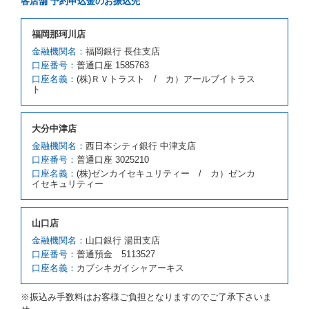
各店舗 予約申込金のお振込先
とします。
借受人が前項の申入れを承諾したときは、当社は車種
福岡那珂川店
クラスを除き予約時と同一の借受条件でレンタカー提
携先の代替レンタカーを貸し渡すものとします。な
金融機関名：
福岡銀行 長住支店
お、代替レンタカーの貸渡料金が予約された車種クラ
口座番号：
普通口座 1585763
スの貸渡料金より高くなるときは、予約した車種クラ
口座名義：
(株)ＲＶトラスト / カ）アールブイトラス
スの貸渡料金によるものとし、予約された車種クラス
ト
の貸渡料金より低くなるときは、当該代替レンタカー
の車種クラスの貸渡料金によるものとします。
借受人は、第１項の代替レンタカーの貸渡しの申入れ
大分中津店
を拒絶し、予約を取り消すことができるものとしま
金融機関名：
西日本シティ銀行 中津支店
す。
口座番号：
普通口座 3025210
前項の場合、第１項の貸渡しをすることができない原
口座名義：
(株)ゼンカイセキュリティー / カ）ゼンカ
因が、当社の責に帰する事由によるときには第４条第
イセキュリティー
４項の予約の取消しとして取り扱い、当社は受領済の
予約申込金を返還するものとします。
第３項の場合、第１項の貸渡しをすることができない
山口店
原因が、当社の責に帰さない事由による時には第４条
第５項の予約の取消しとして取り扱い、当社は受領済
金融機関名：
山口銀行 湯田支店
の予約申込金を返還するものとします。
口座番号：
普通預金 5113527
口座名義：
カブシキガイシャアーキス
第６条（免責）
当社及び借受人は、予約が取り消され、又は貸渡契約
※振込み手数料はお客様ご負担となりますのでご了承下さいま
が締結されなかったことについて、第４条及び第５条