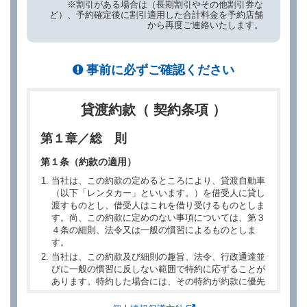
※割引がある場合は（長期割引やその他割引券な
ど）、予約確定後に割引適用した合計料金を予約店舗
から再度ご連絡いたします。
事前に必ずご確認ください
貸渡約款（ 契約条項 ）
第１章／総 則
第１条（約款の適用）
当社は、この約款の定めるところにより、貸渡自動車
（以下「レンタカー」といいます。）を借受人に貸し
渡すものとし、借受人はこれを借り受けるものとしま
す。尚、この約款に定めのない事項については、第３
４条の細則、法令又は一般の慣習によるものとしま
す。
当社は、この約款及び細則の趣旨、法令、行政通達並
びに一般の慣習に反しない範囲で特約に応ずることが
あります。特約した場合には、その特約が約款に優先
するものとします。