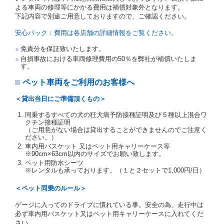
の写しの提出を求めることがあります。この場合、借
よる車両の修理等にかかる費用は補償対象外となります。
受人は、自己が運転者であるときは自己の運転免許証
下記内容で別途ご用意しておりますので、ご確認ください。
を提示し、
借受人と運転者が異なるときはその運転者
の運転免許証を提示
するものとします。
安心パック：費用は各店舗の詳細情報をご覧ください。
注１）監督官庁の基本通達とは、国土交通省自動車
免責分を保証致いたします。
交通局長通達「レンタカーに関する基本通達」（自
自損事故における車両修理費用の50％を弊社が補償いたしま
旅第138号 平成7年6月13日）の２．(10)及び(11)の
す。
ことをいいます。
注２）運転免許証とは、道路交通法第９２条に規定
ペット車両をご利用のお客様へ
される運転免許証のうち、道路交通法施行規則第１
９条別記様式第１４の書式の運転免許証をいいま
＜貸出当日にご準備頂くもの＞
す。
同乗するすべての犬の狂犬病予防接種証明及び５種以上混合ワ
当社は、貸渡契約の締結にあたり、借受人及び運転者
クチン接種証明
に対し、運転免許証のほかに本人確認ができる書類の
（ご用意がない場合は貸出することができませんのでご注意く
提示を求め、及び提出された書類の写しをとることが
ださい。）
あります。
車内用バスケット 又はペット用キャリーケース等
当社は、貸渡契約の締結にあたり、借受期間中に借受
※90cm×63cm以内のサイズでお願い致します。
人及び運転者と連絡するための携帯電話番号等の告知
ペット用防水シーツ
※レンタルも承っております。（１と２セットで1,000円/日）
を求めます。
当社は、貸渡契約の締結にあたり、借受人に対し、ク
＜ペット同乗のルール＞
レジットカード若しくは現金による支払いを求め、又
はその他の支払方法を指定することがあります。
ゲージに入ってのドライブに慣れている事。安全の為、走行中は
借受人は契約後の借受期間の延長はできないものとし
必ず車内用バスケット又はペット用キャリーケースに入れてくだ
ます。
さい。