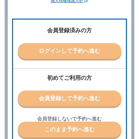
個人情報保護方針
第２章／予 約
第２条（予約の申込み）
借受人は、レンタカーを借りるにあたって、約款及び
会員登録済みの方
別に定める料金表等に同意のうえ、別に定める方法に
より、借受開始日時、借受場所、借受期間、返還場
所、運転者、チャイルドシート等付属品の要否、その
他の借受条件（以下「借受条件」といいます。）を明
ログインして予約へ進む
示して予約の申込みを行うことができます。なお、当
社は、電話連絡並びに電子メールによる予約に応じま
すが、予約内容と実際に相違があった場合でも当社は
責任を負わないものとします。
当社は、借受人から予約の申込みがあったときは、原
初めてご利用の方
則として、当社の保有するレンタカーの範囲内で予約
に応ずるものとします。この場合、借受人は、当社が
特に認める場合を除き、別に定める予約申込金を支払
会員登録して予約へ進む
うものとします。
第３条（予約の変更）
借受人は、前条第１項の借受条件を変更しようとする
会員登録しないで予約へ進む
ときは、あらかじめ当社の承諾を受けなければならな
いものとします。
このまま予約へ進む
第４条（予約の取消し等）