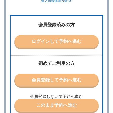
個人情報保護方針
第２章／予 約
第２条（予約の申込み）
借受人は、レンタカーを借りるにあたって、約款及び
会員登録済みの方
別に定める料金表等に同意のうえ、別に定める方法に
より、借受開始日時、借受場所、借受期間、返還場
所、運転者、チャイルドシート等付属品の要否、その
他の借受条件（以下「借受条件」といいます。）を明
ログインして予約へ進む
示して予約の申込みを行うことができます。なお、当
社は、電話連絡並びに電子メールによる予約に応じま
すが、予約内容と実際に相違があった場合でも当社は
責任を負わないものとします。
当社は、借受人から予約の申込みがあったときは、原
初めてご利用の方
則として、当社の保有するレンタカーの範囲内で予約
に応ずるものとします。この場合、借受人は、当社が
特に認める場合を除き、別に定める予約申込金を支払
会員登録して予約へ進む
うものとします。
第３条（予約の変更）
借受人は、前条第１項の借受条件を変更しようとする
会員登録しないで予約へ進む
ときは、あらかじめ当社の承諾を受けなければならな
いものとします。
このまま予約へ進む
第４条（予約の取消し等）