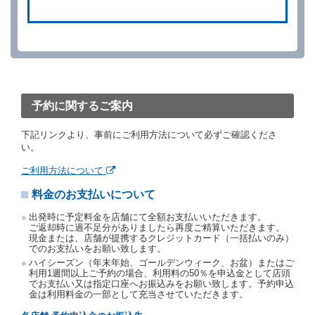
借受人は、別に定める方法により予約を取り消すこと
ができます。
借受人が、借受人の都合により予約した借受開始時刻
を１時間以上経過してもレンタカー貸渡契約（以下
「貸渡契約」といいます。）締結手続きに着手しなか
ったときは、予約が取り消されたものとします。
前２項の場合、借受人は、別に定めるところにより予
約取消手数料を当社に支払うものとし、当社は、この
予約に関するご案内
予約取消手数料の支払いがあったときは、受領済の予
約申込金を借受人に返還するものとします。
下記リンクより、事前にご利用方法について必ずご確認くださ
当社の都合により、予約が取り消されたとき、又は貸
い。
渡契約が締結されなかったときは、当社は受領済の予
約申込金を返還するものとします。
ご利用方法について
事故、盗難、不返還、リコール、天災その他の借受人
料金のお支払いについて
若しくは当社のいずれの責にもよらない事由により貸
渡契約が締結されなかったときは、予約は取り消され
出発時に予定料金を店舗にて全額お支払いいただきます。
たものとします。この場合、当社は受領済の予約申込
ご返却時に過不足分がありましたら再度ご精算いただきます。
金を返還するものとします。
現金または、店舗が提携するクレジットカード（一括払いのみ）
でのお支払いをお願い致します。
第５条（代替レンタカー）
ハイシーズン（年末年始、ゴールデンウィーク、お盆）またはご
当社は、借受人から予約のあった車種クラスのレンタ
利用1週間以上ご予約の場合、利用料の50％を申込金として店頭
でお支払い又は指定口座へお振込みをお願い致します。予約申込
カーを貸し渡すことができないときは、予約と異なる
金は利用料金の一部として充当させていただきます。
車種クラスのレンタカー（以下「代替レンタカー」と
いいます。）の貸渡しを申し入れることができるもの