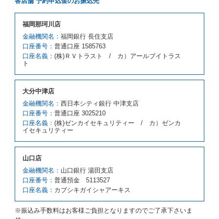
各店舗 予約申込金のお振込先
とします。
借受人が前項の申入れを承諾したときは、当社は車種
福岡那珂川店
クラスを除き予約時と同一の借受条件でレンタカー提
携先の代替レンタカーを貸し渡すものとします。な
金融機関名：
福岡銀行 長住支店
お、代替レンタカーの貸渡料金が予約された車種クラ
口座番号：
普通口座 1585763
スの貸渡料金より高くなるときは、予約した車種クラ
口座名義：
(株)ＲＶトラスト / カ）アールブイトラス
スの貸渡料金によるものとし、予約された車種クラス
ト
の貸渡料金より低くなるときは、当該代替レンタカー
の車種クラスの貸渡料金によるものとします。
借受人は、第１項の代替レンタカーの貸渡しの申入れ
大分中津店
を拒絶し、予約を取り消すことができるものとしま
金融機関名：
西日本シティ銀行 中津支店
す。
口座番号：
普通口座 3025210
前項の場合、第１項の貸渡しをすることができない原
口座名義：
(株)ゼンカイセキュリティー / カ）ゼンカ
因が、当社の責に帰する事由によるときには第４条第
イセキュリティー
４項の予約の取消しとして取り扱い、当社は受領済の
予約申込金を返還するものとします。
第３項の場合、第１項の貸渡しをすることができない
山口店
原因が、当社の責に帰さない事由による時には第４条
第５項の予約の取消しとして取り扱い、当社は受領済
金融機関名：
山口銀行 湯田支店
の予約申込金を返還するものとします。
口座番号：
普通預金 5113527
口座名義：
カブシキガイシャアーキス
第６条（免責）
当社及び借受人は、予約が取り消され、又は貸渡契約
※振込み手数料はお客様ご負担となりますのでご了承下さいま
が締結されなかったことについて、第４条及び第５条