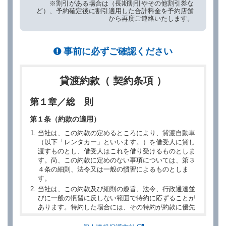
※割引がある場合は（長期割引やその他割引券な
ど）、予約確定後に割引適用した合計料金を予約店舗
から再度ご連絡いたします。
事前に必ずご確認ください
貸渡約款（ 契約条項 ）
第１章／総 則
第１条（約款の適用）
当社は、この約款の定めるところにより、貸渡自動車
（以下「レンタカー」といいます。）を借受人に貸し
渡すものとし、借受人はこれを借り受けるものとしま
す。尚、この約款に定めのない事項については、第３
４条の細則、法令又は一般の慣習によるものとしま
す。
当社は、この約款及び細則の趣旨、法令、行政通達並
びに一般の慣習に反しない範囲で特約に応ずることが
あります。特約した場合には、その特約が約款に優先
するものとします。