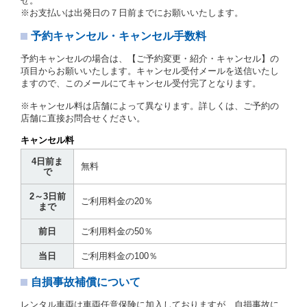
せ。
に定める場合を除き、相互に何らの請求をしないもの
※お支払いは出発日の７日前までにお願いいたします。
とします。
予約キャンセル・キャンセル手数料
第３章／貸 渡 し
予約キャンセルの場合は、【ご予約変更・紹介・キャンセル】の
第７条（貸渡契約の締結）
項目からお願いいたします。キャンセル受付メールを送信いたし
ますので、このメールにてキャンセル受付完了となります。
借受人は第２条第１項に定める借受条件を明示し、当
社はこの約款、料金表等により貸渡条件を明示して、
※キャンセル料は店舗によって異なります。詳しくは、ご予約の
貸渡契約を締結するものとします。ただし、貸し渡す
店舗に直接お問合せください。
ことができるレンタカーがない場合又は借受人若しく
は運転者が第８条第１項若しくは第２項各号のいずれ
キャンセル料
かに該当する場合を除きます。
4日前ま
貸渡契約を締結した場合、借受人は当社に第１0条第
無料
で
１項に定める貸渡料金を支払うものとします。
運転者は、貸渡契約の締結にあたり、約款及び細則で
2～3日前
運転者の義務と定められた事項を遵守するものとしま
ご利用料金の20％
まで
す。
当社は、監督官庁の基本通達（注１）に基づき、貸渡
前日
ご利用料金の50％
簿(貸渡原票)及び第１３条第１項に規定する貸渡証に
運転者の氏名、住所、運転免許の種類及び運転免許証
当日
ご利用料金の100％
（注２）の番号を記載し、又は運転者の運転免許証の
写しを添付するため、貸渡契約の締結にあたり、借受
自損事故補償について
人に対し、借受人の指定する運転者（以下「運転者」
といいます。）の運転免許証の提示を求めるほか、そ
レンタル車両は車両任意保険に加入しておりますが、自損事故に