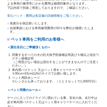
の写しの提出を求めることがあります。この場合、借
よる車両の修理等にかかる費用は補償対象外となります。
受人は、自己が運転者であるときは自己の運転免許証
下記内容で別途ご用意しておりますので、ご確認ください。
を提示し、
借受人と運転者が異なるときはその運転者
の運転免許証を提示
するものとします。
安心パック：費用は各店舗の詳細情報をご覧ください。
注１）監督官庁の基本通達とは、国土交通省自動車
免責分を保証致いたします。
交通局長通達「レンタカーに関する基本通達」（自
自損事故における車両修理費用の50％を弊社が補償いたしま
旅第138号 平成7年6月13日）の２．(10)及び(11)の
す。
ことをいいます。
注２）運転免許証とは、道路交通法第９２条に規定
ペット車両をご利用のお客様へ
される運転免許証のうち、道路交通法施行規則第１
９条別記様式第１４の書式の運転免許証をいいま
＜貸出当日にご準備頂くもの＞
す。
同乗するすべての犬の狂犬病予防接種証明及び５種以上混合ワ
当社は、貸渡契約の締結にあたり、借受人及び運転者
クチン接種証明
に対し、運転免許証のほかに本人確認ができる書類の
（ご用意がない場合は貸出することができませんのでご注意く
提示を求め、及び提出された書類の写しをとることが
ださい。）
あります。
車内用バスケット 又はペット用キャリーケース等
当社は、貸渡契約の締結にあたり、借受期間中に借受
※90cm×63cm以内のサイズでお願い致します。
人及び運転者と連絡するための携帯電話番号等の告知
ペット用防水シーツ
※レンタルも承っております。（１と２セットで1,000円/日）
を求めます。
当社は、貸渡契約の締結にあたり、借受人に対し、ク
＜ペット同乗のルール＞
レジットカード若しくは現金による支払いを求め、又
はその他の支払方法を指定することがあります。
ゲージに入ってのドライブに慣れている事。安全の為、走行中は
借受人は契約後の借受期間の延長はできないものとし
必ず車内用バスケット又はペット用キャリーケースに入れてくだ
ます。
さい。