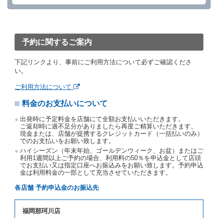
を１時間以上経過してもレンタカー貸渡契約（以下
「貸渡契約」といいます。）締結手続きに着手しなか
ったときは、予約が取り消されたものとします。
前２項の場合、借受人は、別に定めるところにより予
約取消手数料を当社に支払うものとし、当社は、この
予約に関するご案内
予約取消手数料の支払いがあったときは、受領済の予
約申込金を借受人に返還するものとします。
下記リンクより、事前にご利用方法について必ずご確認くださ
当社の都合により、予約が取り消されたとき、又は貸
い。
渡契約が締結されなかったときは、当社は受領済の予
約申込金を返還するものとします。
ご利用方法について
事故、盗難、不返還、リコール、天災その他の借受人
料金のお支払いについて
若しくは当社のいずれの責にもよらない事由により貸
渡契約が締結されなかったときは、予約は取り消され
出発時に予定料金を店舗にて全額お支払いいただきます。
たものとします。この場合、当社は受領済の予約申込
ご返却時に過不足分がありましたら再度ご精算いただきます。
金を返還するものとします。
現金または、店舗が提携するクレジットカード（一括払いのみ）
でのお支払いをお願い致します。
第５条（代替レンタカー）
ハイシーズン（年末年始、ゴールデンウィーク、お盆）またはご
当社は、借受人から予約のあった車種クラスのレンタ
利用1週間以上ご予約の場合、利用料の50％を申込金として店頭
でお支払い又は指定口座へお振込みをお願い致します。予約申込
カーを貸し渡すことができないときは、予約と異なる
金は利用料金の一部として充当させていただきます。
車種クラスのレンタカー（以下「代替レンタカー」と
いいます。）の貸渡しを申し入れることができるもの
各店舗 予約申込金のお振込先
とします。
借受人が前項の申入れを承諾したときは、当社は車種
福岡那珂川店
クラスを除き予約時と同一の借受条件でレンタカー提