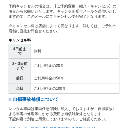
予約キャンセルの場合は、【ご予約変更・紹介・キャンセル】の
第７条（貸渡契約の締結）
項目からお願いいたします。キャンセル受付メールを送信いたし
ますので、このメールにてキャンセル受付完了となります。
借受人は第２条第１項に定める借受条件を明示し、当
社はこの約款、料金表等により貸渡条件を明示して、
※キャンセル料は店舗によって異なります。詳しくは、ご予約の
貸渡契約を締結するものとします。ただし、貸し渡す
店舗に直接お問合せください。
ことができるレンタカーがない場合又は借受人若しく
は運転者が第８条第１項若しくは第２項各号のいずれ
キャンセル料
かに該当する場合を除きます。
4日前ま
貸渡契約を締結した場合、借受人は当社に第１0条第
無料
で
１項に定める貸渡料金を支払うものとします。
運転者は、貸渡契約の締結にあたり、約款及び細則で
2～3日前
運転者の義務と定められた事項を遵守するものとしま
ご利用料金の20％
まで
す。
当社は、監督官庁の基本通達（注１）に基づき、貸渡
前日
ご利用料金の50％
簿(貸渡原票)及び第１３条第１項に規定する貸渡証に
運転者の氏名、住所、運転免許の種類及び運転免許証
当日
ご利用料金の100％
（注２）の番号を記載し、又は運転者の運転免許証の
写しを添付するため、貸渡契約の締結にあたり、借受
自損事故補償について
人に対し、借受人の指定する運転者（以下「運転者」
といいます。）の運転免許証の提示を求めるほか、そ
レンタル車両は車両任意保険に加入しておりますが、自損事故に
の写しの提出を求めることがあります。この場合、借
よる車両の修理等にかかる費用は補償対象外となります。
受人は、自己が運転者であるときは自己の運転免許証
下記内容で別途ご用意しておりますので、ご確認ください。
を提示し、
借受人と運転者が異なるときはその運転者