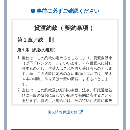
事前に必ずご確認ください
貸渡約款（ 契約条項 ）
第１章／総 則
第１条（約款の適用）
当社は、この約款の定めるところにより、貸渡自動車
（以下「レンタカー」といいます。）を借受人に貸し
渡すものとし、借受人はこれを借り受けるものとしま
す。尚、この約款に定めのない事項については、第３
４条の細則、法令又は一般の慣習によるものとしま
す。
当社は、この約款及び細則の趣旨、法令、行政通達並
びに一般の慣習に反しない範囲で特約に応ずることが
あります。特約した場合には、その特約が約款に優先
するものとします。
個人情報保護方針
第２章／予 約
第２条（予約の申込み）