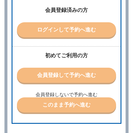
借受人は、レンタカーを借りるにあたって、約款及び
会員登録済みの方
別に定める料金表等に同意のうえ、別に定める方法に
より、借受開始日時、借受場所、借受期間、返還場
所、運転者、チャイルドシート等付属品の要否、その
他の借受条件（以下「借受条件」といいます。）を明
ログインして予約へ進む
示して予約の申込みを行うことができます。なお、当
社は、電話連絡並びに電子メールによる予約に応じま
すが、予約内容と実際に相違があった場合でも当社は
責任を負わないものとします。
当社は、借受人から予約の申込みがあったときは、原
初めてご利用の方
則として、当社の保有するレンタカーの範囲内で予約
に応ずるものとします。この場合、借受人は、当社が
特に認める場合を除き、別に定める予約申込金を支払
会員登録して予約へ進む
うものとします。
第３条（予約の変更）
借受人は、前条第１項の借受条件を変更しようとする
会員登録しないで予約へ進む
ときは、あらかじめ当社の承諾を受けなければならな
いものとします。
このまま予約へ進む
第４条（予約の取消し等）
借受人は、別に定める方法により予約を取り消すこと
ができます。
借受人が、借受人の都合により予約した借受開始時刻