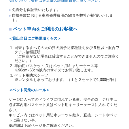
の運転免許証を提示
するものとします。
安心パック：費用は各店舗の詳細情報をご覧ください。
注１）監督官庁の基本通達とは、国土交通省自動車
免責分を保証致いたします。
交通局長通達「レンタカーに関する基本通達」（自
自損事故における車両修理費用の50％を弊社が補償いたしま
旅第138号 平成7年6月13日）の２．(10)及び(11)の
す。
ことをいいます。
注２）運転免許証とは、道路交通法第９２条に規定
ペット車両をご利用のお客様へ
される運転免許証のうち、道路交通法施行規則第１
９条別記様式第１４の書式の運転免許証をいいま
＜貸出当日にご準備頂くもの＞
す。
同乗するすべての犬の狂犬病予防接種証明及び５種以上混合ワ
当社は、貸渡契約の締結にあたり、借受人及び運転者
クチン接種証明
に対し、運転免許証のほかに本人確認ができる書類の
（ご用意がない場合は貸出することができませんのでご注意く
提示を求め、及び提出された書類の写しをとることが
ださい。）
あります。
車内用バスケット 又はペット用キャリーケース等
当社は、貸渡契約の締結にあたり、借受期間中に借受
※90cm×63cm以内のサイズでお願い致します。
人及び運転者と連絡するための携帯電話番号等の告知
ペット用防水シーツ
※レンタルも承っております。（１と２セットで1,000円/日）
を求めます。
当社は、貸渡契約の締結にあたり、借受人に対し、ク
＜ペット同乗のルール＞
レジットカード若しくは現金による支払いを求め、又
はその他の支払方法を指定することがあります。
ゲージに入ってのドライブに慣れている事。安全の為、走行中は
借受人は契約後の借受期間の延長はできないものとし
必ず車内用バスケット又はペット用キャリーケースに入れてくだ
ます。
さい。
当社は、借受人又は運転者が前3項に従わない場合
キャビン内ではペット用防水シーツを敷き、直接、シートやベッ
は、貸渡契約の締結を拒絶するとともに、予約を取消
トに乗せない事。
すことができるものとします。なお、この場合の予約
※詳細は下記ページをご確認ください。
申込金等の扱いについては、第4条第5項を適用するも