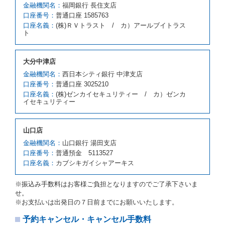
携先の代替レンタカーを貸し渡すものとします。な
金融機関名：
福岡銀行 長住支店
お、代替レンタカーの貸渡料金が予約された車種クラ
口座番号：
普通口座 1585763
スの貸渡料金より高くなるときは、予約した車種クラ
口座名義：
(株)ＲＶトラスト / カ）アールブイトラス
スの貸渡料金によるものとし、予約された車種クラス
ト
の貸渡料金より低くなるときは、当該代替レンタカー
の車種クラスの貸渡料金によるものとします。
借受人は、第１項の代替レンタカーの貸渡しの申入れ
大分中津店
を拒絶し、予約を取り消すことができるものとしま
金融機関名：
西日本シティ銀行 中津支店
す。
口座番号：
普通口座 3025210
前項の場合、第１項の貸渡しをすることができない原
口座名義：
(株)ゼンカイセキュリティー / カ）ゼンカ
因が、当社の責に帰する事由によるときには第４条第
イセキュリティー
４項の予約の取消しとして取り扱い、当社は受領済の
予約申込金を返還するものとします。
第３項の場合、第１項の貸渡しをすることができない
山口店
原因が、当社の責に帰さない事由による時には第４条
第５項の予約の取消しとして取り扱い、当社は受領済
金融機関名：
山口銀行 湯田支店
の予約申込金を返還するものとします。
口座番号：
普通預金 5113527
口座名義：
カブシキガイシャアーキス
第６条（免責）
当社及び借受人は、予約が取り消され、又は貸渡契約
※振込み手数料はお客様ご負担となりますのでご了承下さいま
が締結されなかったことについて、第４条及び第５条
せ。
に定める場合を除き、相互に何らの請求をしないもの
※お支払いは出発日の７日前までにお願いいたします。
とします。
予約キャンセル・キャンセル手数料
第３章／貸 渡 し