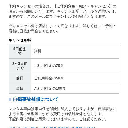
予約キャンセルの場合は、【ご予約変更・紹介・キャンセル】の
第７条（貸渡契約の締結）
項目からお願いいたします。キャンセル受付メールを送信いたし
ますので、このメールにてキャンセル受付完了となります。
借受人は第２条第１項に定める借受条件を明示し、当
社はこの約款、料金表等により貸渡条件を明示して、
※キャンセル料は店舗によって異なります。詳しくは、ご予約の
貸渡契約を締結するものとします。ただし、貸し渡す
店舗に直接お問合せください。
ことができるレンタカーがない場合又は借受人若しく
は運転者が第８条第１項若しくは第２項各号のいずれ
キャンセル料
かに該当する場合を除きます。
4日前ま
貸渡契約を締結した場合、借受人は当社に第１0条第
無料
で
１項に定める貸渡料金を支払うものとします。
運転者は、貸渡契約の締結にあたり、約款及び細則で
2～3日前
運転者の義務と定められた事項を遵守するものとしま
ご利用料金の20％
まで
す。
当社は、監督官庁の基本通達（注１）に基づき、貸渡
前日
ご利用料金の50％
簿(貸渡原票)及び第１３条第１項に規定する貸渡証に
運転者の氏名、住所、運転免許の種類及び運転免許証
当日
ご利用料金の100％
（注２）の番号を記載し、又は運転者の運転免許証の
写しを添付するため、貸渡契約の締結にあたり、借受
自損事故補償について
人に対し、借受人の指定する運転者（以下「運転者」
といいます。）の運転免許証の提示を求めるほか、そ
レンタル車両は車両任意保険に加入しておりますが、自損事故に
の写しの提出を求めることがあります。この場合、借
よる車両の修理等にかかる費用は補償対象外となります。
受人は、自己が運転者であるときは自己の運転免許証
下記内容で別途ご用意しておりますので、ご確認ください。
を提示し、
借受人と運転者が異なるときはその運転者