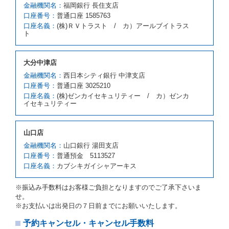
携先の代替レンタカーを貸し渡すものとします。な
金融機関名：
福岡銀行 長住支店
お、代替レンタカーの貸渡料金が予約された車種クラ
口座番号：
普通口座 1585763
スの貸渡料金より高くなるときは、予約した車種クラ
口座名義：
(株)ＲＶトラスト / カ）アールブイトラス
スの貸渡料金によるものとし、予約された車種クラス
ト
の貸渡料金より低くなるときは、当該代替レンタカー
の車種クラスの貸渡料金によるものとします。
借受人は、第１項の代替レンタカーの貸渡しの申入れ
大分中津店
を拒絶し、予約を取り消すことができるものとしま
金融機関名：
西日本シティ銀行 中津支店
す。
口座番号：
普通口座 3025210
前項の場合、第１項の貸渡しをすることができない原
口座名義：
(株)ゼンカイセキュリティー / カ）ゼンカ
因が、当社の責に帰する事由によるときには第４条第
イセキュリティー
４項の予約の取消しとして取り扱い、当社は受領済の
予約申込金を返還するものとします。
第３項の場合、第１項の貸渡しをすることができない
山口店
原因が、当社の責に帰さない事由による時には第４条
第５項の予約の取消しとして取り扱い、当社は受領済
金融機関名：
山口銀行 湯田支店
の予約申込金を返還するものとします。
口座番号：
普通預金 5113527
口座名義：
カブシキガイシャアーキス
第６条（免責）
当社及び借受人は、予約が取り消され、又は貸渡契約
※振込み手数料はお客様ご負担となりますのでご了承下さいま
が締結されなかったことについて、第４条及び第５条
せ。
に定める場合を除き、相互に何らの請求をしないもの
※お支払いは出発日の７日前までにお願いいたします。
とします。
予約キャンセル・キャンセル手数料
第３章／貸 渡 し