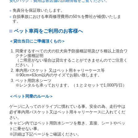
の運転免許証を提示
するものとします。
安心パック：費用は各店舗の詳細情報をご覧ください。
注１）監督官庁の基本通達とは、国土交通省自動車
免責分を保証致いたします。
交通局長通達「レンタカーに関する基本通達」（自
自損事故における車両修理費用の50％を弊社が補償いたしま
旅第138号 平成7年6月13日）の２．(10)及び(11)の
す。
ことをいいます。
注２）運転免許証とは、道路交通法第９２条に規定
ペット車両をご利用のお客様へ
される運転免許証のうち、道路交通法施行規則第１
９条別記様式第１４の書式の運転免許証をいいま
＜貸出当日にご準備頂くもの＞
す。
同乗するすべての犬の狂犬病予防接種証明及び５種以上混合ワ
当社は、貸渡契約の締結にあたり、借受人及び運転者
クチン接種証明
に対し、運転免許証のほかに本人確認ができる書類の
（ご用意がない場合は貸出することができませんのでご注意く
提示を求め、及び提出された書類の写しをとることが
ださい。）
あります。
車内用バスケット 又はペット用キャリーケース等
当社は、貸渡契約の締結にあたり、借受期間中に借受
※90cm×63cm以内のサイズでお願い致します。
人及び運転者と連絡するための携帯電話番号等の告知
ペット用防水シーツ
※レンタルも承っております。（１と２セットで1,000円/日）
を求めます。
当社は、貸渡契約の締結にあたり、借受人に対し、ク
＜ペット同乗のルール＞
レジットカード若しくは現金による支払いを求め、又
はその他の支払方法を指定することがあります。
ゲージに入ってのドライブに慣れている事。安全の為、走行中は
借受人は契約後の借受期間の延長はできないものとし
必ず車内用バスケット又はペット用キャリーケースに入れてくだ
ます。
さい。
当社は、借受人又は運転者が前3項に従わない場合
キャビン内ではペット用防水シーツを敷き、直接、シートやベッ
は、貸渡契約の締結を拒絶するとともに、予約を取消
トに乗せない事。
すことができるものとします。なお、この場合の予約
※詳細は下記ページをご確認ください。
申込金等の扱いについては、第4条第5項を適用するも