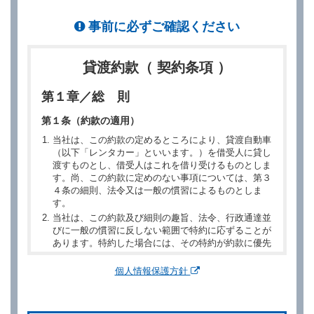
事前に必ずご確認ください
貸渡約款（ 契約条項 ）
第１章／総 則
第１条（約款の適用）
当社は、この約款の定めるところにより、貸渡自動車
（以下「レンタカー」といいます。）を借受人に貸し
渡すものとし、借受人はこれを借り受けるものとしま
す。尚、この約款に定めのない事項については、第３
４条の細則、法令又は一般の慣習によるものとしま
す。
当社は、この約款及び細則の趣旨、法令、行政通達並
びに一般の慣習に反しない範囲で特約に応ずることが
あります。特約した場合には、その特約が約款に優先
するものとします。
個人情報保護方針
第２章／予 約
第２条（予約の申込み）