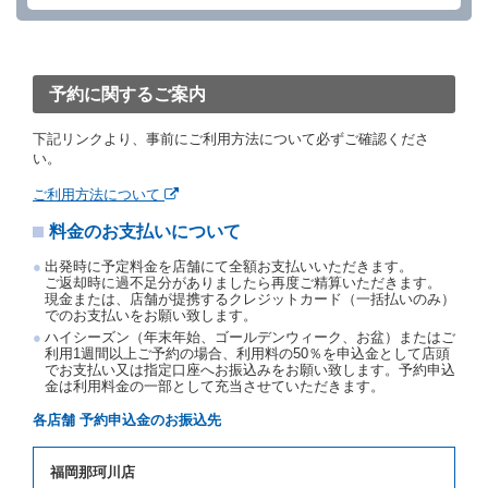
を１時間以上経過してもレンタカー貸渡契約（以下
「貸渡契約」といいます。）締結手続きに着手しなか
ったときは、予約が取り消されたものとします。
前２項の場合、借受人は、別に定めるところにより予
約取消手数料を当社に支払うものとし、当社は、この
予約に関するご案内
予約取消手数料の支払いがあったときは、受領済の予
約申込金を借受人に返還するものとします。
下記リンクより、事前にご利用方法について必ずご確認くださ
当社の都合により、予約が取り消されたとき、又は貸
い。
渡契約が締結されなかったときは、当社は受領済の予
約申込金を返還するものとします。
ご利用方法について
事故、盗難、不返還、リコール、天災その他の借受人
料金のお支払いについて
若しくは当社のいずれの責にもよらない事由により貸
渡契約が締結されなかったときは、予約は取り消され
出発時に予定料金を店舗にて全額お支払いいただきます。
たものとします。この場合、当社は受領済の予約申込
ご返却時に過不足分がありましたら再度ご精算いただきます。
金を返還するものとします。
現金または、店舗が提携するクレジットカード（一括払いのみ）
でのお支払いをお願い致します。
第５条（代替レンタカー）
ハイシーズン（年末年始、ゴールデンウィーク、お盆）またはご
当社は、借受人から予約のあった車種クラスのレンタ
利用1週間以上ご予約の場合、利用料の50％を申込金として店頭
でお支払い又は指定口座へお振込みをお願い致します。予約申込
カーを貸し渡すことができないときは、予約と異なる
金は利用料金の一部として充当させていただきます。
車種クラスのレンタカー（以下「代替レンタカー」と
いいます。）の貸渡しを申し入れることができるもの
各店舗 予約申込金のお振込先
とします。
借受人が前項の申入れを承諾したときは、当社は車種
福岡那珂川店
クラスを除き予約時と同一の借受条件でレンタカー提