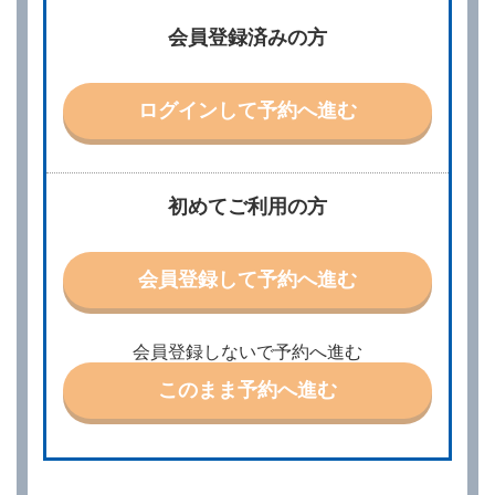
借受人は、レンタカーを借りるにあたって、約款及び
会員登録済みの方
別に定める料金表等に同意のうえ、別に定める方法に
より、借受開始日時、借受場所、借受期間、返還場
所、運転者、チャイルドシート等付属品の要否、その
他の借受条件（以下「借受条件」といいます。）を明
ログインして予約へ進む
示して予約の申込みを行うことができます。なお、当
社は、電話連絡並びに電子メールによる予約に応じま
すが、予約内容と実際に相違があった場合でも当社は
責任を負わないものとします。
当社は、借受人から予約の申込みがあったときは、原
初めてご利用の方
則として、当社の保有するレンタカーの範囲内で予約
に応ずるものとします。この場合、借受人は、当社が
特に認める場合を除き、別に定める予約申込金を支払
会員登録して予約へ進む
うものとします。
第３条（予約の変更）
借受人は、前条第１項の借受条件を変更しようとする
会員登録しないで予約へ進む
ときは、あらかじめ当社の承諾を受けなければならな
いものとします。
このまま予約へ進む
第４条（予約の取消し等）
借受人は、別に定める方法により予約を取り消すこと
ができます。
借受人が、借受人の都合により予約した借受開始時刻