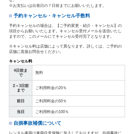
せ。
に定める場合を除き、相互に何らの請求をしないもの
※お支払いは出発日の７日前までにお願いいたします。
とします。
予約キャンセル・キャンセル手数料
第３章／貸 渡 し
予約キャンセルの場合は、【ご予約変更・紹介・キャンセル】の
第７条（貸渡契約の締結）
項目からお願いいたします。キャンセル受付メールを送信いたし
ますので、このメールにてキャンセル受付完了となります。
借受人は第２条第１項に定める借受条件を明示し、当
社はこの約款、料金表等により貸渡条件を明示して、
※キャンセル料は店舗によって異なります。詳しくは、ご予約の
貸渡契約を締結するものとします。ただし、貸し渡す
店舗に直接お問合せください。
ことができるレンタカーがない場合又は借受人若しく
は運転者が第８条第１項若しくは第２項各号のいずれ
キャンセル料
かに該当する場合を除きます。
4日前ま
貸渡契約を締結した場合、借受人は当社に第１0条第
無料
で
１項に定める貸渡料金を支払うものとします。
運転者は、貸渡契約の締結にあたり、約款及び細則で
2～3日前
運転者の義務と定められた事項を遵守するものとしま
ご利用料金の20％
まで
す。
当社は、監督官庁の基本通達（注１）に基づき、貸渡
前日
ご利用料金の50％
簿(貸渡原票)及び第１３条第１項に規定する貸渡証に
運転者の氏名、住所、運転免許の種類及び運転免許証
当日
ご利用料金の100％
（注２）の番号を記載し、又は運転者の運転免許証の
写しを添付するため、貸渡契約の締結にあたり、借受
自損事故補償について
人に対し、借受人の指定する運転者（以下「運転者」
といいます。）の運転免許証の提示を求めるほか、そ
レンタル車両は車両任意保険に加入しておりますが、自損事故に