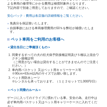
の写しの提出を求めることがあります。この場合、借
よる車両の修理等にかかる費用は補償対象外となります。
受人は、自己が運転者であるときは自己の運転免許証
下記内容で別途ご用意しておりますので、ご確認ください。
を提示し、
借受人と運転者が異なるときはその運転者
の運転免許証を提示
するものとします。
安心パック：費用は各店舗の詳細情報をご覧ください。
注１）監督官庁の基本通達とは、国土交通省自動車
免責分を保証致いたします。
交通局長通達「レンタカーに関する基本通達」（自
自損事故における車両修理費用の50％を弊社が補償いたしま
旅第138号 平成7年6月13日）の２．(10)及び(11)の
す。
ことをいいます。
注２）運転免許証とは、道路交通法第９２条に規定
ペット車両をご利用のお客様へ
される運転免許証のうち、道路交通法施行規則第１
９条別記様式第１４の書式の運転免許証をいいま
＜貸出当日にご準備頂くもの＞
す。
同乗するすべての犬の狂犬病予防接種証明及び５種以上混合ワ
当社は、貸渡契約の締結にあたり、借受人及び運転者
クチン接種証明
に対し、運転免許証のほかに本人確認ができる書類の
（ご用意がない場合は貸出することができませんのでご注意く
提示を求め、及び提出された書類の写しをとることが
ださい。）
あります。
車内用バスケット 又はペット用キャリーケース等
当社は、貸渡契約の締結にあたり、借受期間中に借受
※90cm×63cm以内のサイズでお願い致します。
人及び運転者と連絡するための携帯電話番号等の告知
ペット用防水シーツ
※レンタルも承っております。（１と２セットで1,000円/日）
を求めます。
当社は、貸渡契約の締結にあたり、借受人に対し、ク
＜ペット同乗のルール＞
レジットカード若しくは現金による支払いを求め、又
はその他の支払方法を指定することがあります。
ゲージに入ってのドライブに慣れている事。安全の為、走行中は
借受人は契約後の借受期間の延長はできないものとし
必ず車内用バスケット又はペット用キャリーケースに入れてくだ
ます。
さい。