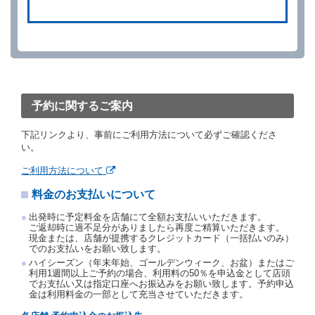
借受人は、別に定める方法により予約を取り消すこと
ができます。
借受人が、借受人の都合により予約した借受開始時刻
を１時間以上経過してもレンタカー貸渡契約（以下
「貸渡契約」といいます。）締結手続きに着手しなか
ったときは、予約が取り消されたものとします。
前２項の場合、借受人は、別に定めるところにより予
約取消手数料を当社に支払うものとし、当社は、この
予約に関するご案内
予約取消手数料の支払いがあったときは、受領済の予
約申込金を借受人に返還するものとします。
下記リンクより、事前にご利用方法について必ずご確認くださ
当社の都合により、予約が取り消されたとき、又は貸
い。
渡契約が締結されなかったときは、当社は受領済の予
約申込金を返還するものとします。
ご利用方法について
事故、盗難、不返還、リコール、天災その他の借受人
料金のお支払いについて
若しくは当社のいずれの責にもよらない事由により貸
渡契約が締結されなかったときは、予約は取り消され
出発時に予定料金を店舗にて全額お支払いいただきます。
たものとします。この場合、当社は受領済の予約申込
ご返却時に過不足分がありましたら再度ご精算いただきます。
金を返還するものとします。
現金または、店舗が提携するクレジットカード（一括払いのみ）
でのお支払いをお願い致します。
第５条（代替レンタカー）
ハイシーズン（年末年始、ゴールデンウィーク、お盆）またはご
当社は、借受人から予約のあった車種クラスのレンタ
利用1週間以上ご予約の場合、利用料の50％を申込金として店頭
でお支払い又は指定口座へお振込みをお願い致します。予約申込
カーを貸し渡すことができないときは、予約と異なる
金は利用料金の一部として充当させていただきます。
車種クラスのレンタカー（以下「代替レンタカー」と
いいます。）の貸渡しを申し入れることができるもの