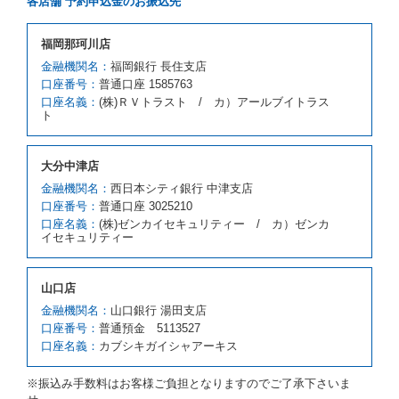
各店舗 予約申込金のお振込先
とします。
借受人が前項の申入れを承諾したときは、当社は車種
福岡那珂川店
クラスを除き予約時と同一の借受条件でレンタカー提
携先の代替レンタカーを貸し渡すものとします。な
金融機関名：
福岡銀行 長住支店
お、代替レンタカーの貸渡料金が予約された車種クラ
口座番号：
普通口座 1585763
スの貸渡料金より高くなるときは、予約した車種クラ
口座名義：
(株)ＲＶトラスト / カ）アールブイトラス
スの貸渡料金によるものとし、予約された車種クラス
ト
の貸渡料金より低くなるときは、当該代替レンタカー
の車種クラスの貸渡料金によるものとします。
借受人は、第１項の代替レンタカーの貸渡しの申入れ
大分中津店
を拒絶し、予約を取り消すことができるものとしま
金融機関名：
西日本シティ銀行 中津支店
す。
口座番号：
普通口座 3025210
前項の場合、第１項の貸渡しをすることができない原
口座名義：
(株)ゼンカイセキュリティー / カ）ゼンカ
因が、当社の責に帰する事由によるときには第４条第
イセキュリティー
４項の予約の取消しとして取り扱い、当社は受領済の
予約申込金を返還するものとします。
第３項の場合、第１項の貸渡しをすることができない
山口店
原因が、当社の責に帰さない事由による時には第４条
第５項の予約の取消しとして取り扱い、当社は受領済
金融機関名：
山口銀行 湯田支店
の予約申込金を返還するものとします。
口座番号：
普通預金 5113527
口座名義：
カブシキガイシャアーキス
第６条（免責）
当社及び借受人は、予約が取り消され、又は貸渡契約
※振込み手数料はお客様ご負担となりますのでご了承下さいま
が締結されなかったことについて、第４条及び第５条