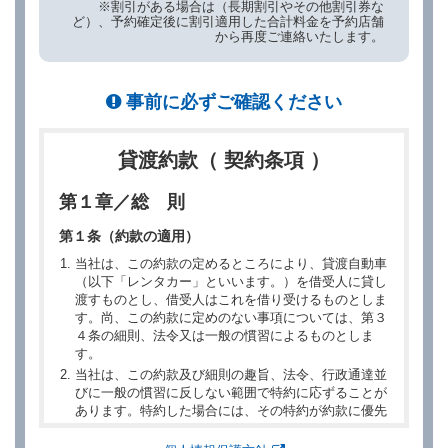
※割引がある場合は（長期割引やその他割引券な
ど）、予約確定後に割引適用した合計料金を予約店舗
から再度ご連絡いたします。
事前に必ずご確認ください
貸渡約款（ 契約条項 ）
第１章／総 則
第１条（約款の適用）
当社は、この約款の定めるところにより、貸渡自動車
（以下「レンタカー」といいます。）を借受人に貸し
渡すものとし、借受人はこれを借り受けるものとしま
す。尚、この約款に定めのない事項については、第３
４条の細則、法令又は一般の慣習によるものとしま
す。
当社は、この約款及び細則の趣旨、法令、行政通達並
びに一般の慣習に反しない範囲で特約に応ずることが
あります。特約した場合には、その特約が約款に優先
するものとします。