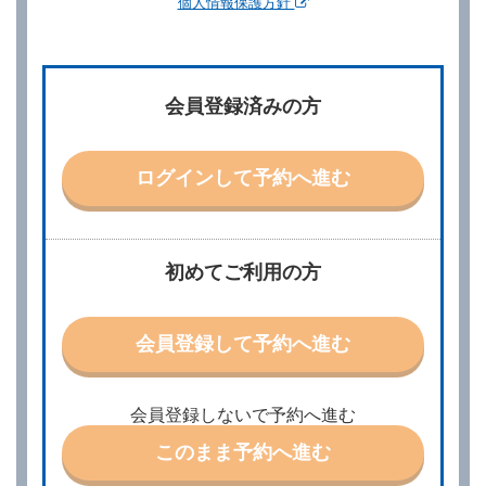
個人情報保護方針
第２章／予 約
第２条（予約の申込み）
借受人は、レンタカーを借りるにあたって、約款及び
会員登録済みの方
別に定める料金表等に同意のうえ、別に定める方法に
より、借受開始日時、借受場所、借受期間、返還場
所、運転者、チャイルドシート等付属品の要否、その
他の借受条件（以下「借受条件」といいます。）を明
ログインして予約へ進む
示して予約の申込みを行うことができます。なお、当
社は、電話連絡並びに電子メールによる予約に応じま
すが、予約内容と実際に相違があった場合でも当社は
責任を負わないものとします。
当社は、借受人から予約の申込みがあったときは、原
初めてご利用の方
則として、当社の保有するレンタカーの範囲内で予約
に応ずるものとします。この場合、借受人は、当社が
特に認める場合を除き、別に定める予約申込金を支払
会員登録して予約へ進む
うものとします。
第３条（予約の変更）
借受人は、前条第１項の借受条件を変更しようとする
会員登録しないで予約へ進む
ときは、あらかじめ当社の承諾を受けなければならな
いものとします。
このまま予約へ進む
第４条（予約の取消し等）