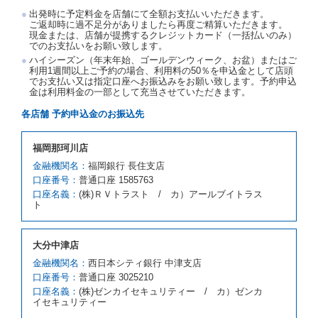
渡契約が締結されなかったときは、予約は取り消され
出発時に予定料金を店舗にて全額お支払いいただきます。
たものとします。この場合、当社は受領済の予約申込
ご返却時に過不足分がありましたら再度ご精算いただきます。
金を返還するものとします。
現金または、店舗が提携するクレジットカード（一括払いのみ）
でのお支払いをお願い致します。
第５条（代替レンタカー）
ハイシーズン（年末年始、ゴールデンウィーク、お盆）またはご
当社は、借受人から予約のあった車種クラスのレンタ
利用1週間以上ご予約の場合、利用料の50％を申込金として店頭
でお支払い又は指定口座へお振込みをお願い致します。予約申込
カーを貸し渡すことができないときは、予約と異なる
金は利用料金の一部として充当させていただきます。
車種クラスのレンタカー（以下「代替レンタカー」と
いいます。）の貸渡しを申し入れることができるもの
各店舗 予約申込金のお振込先
とします。
借受人が前項の申入れを承諾したときは、当社は車種
福岡那珂川店
クラスを除き予約時と同一の借受条件でレンタカー提
携先の代替レンタカーを貸し渡すものとします。な
金融機関名：
福岡銀行 長住支店
お、代替レンタカーの貸渡料金が予約された車種クラ
口座番号：
普通口座 1585763
スの貸渡料金より高くなるときは、予約した車種クラ
口座名義：
(株)ＲＶトラスト / カ）アールブイトラス
スの貸渡料金によるものとし、予約された車種クラス
ト
の貸渡料金より低くなるときは、当該代替レンタカー
の車種クラスの貸渡料金によるものとします。
借受人は、第１項の代替レンタカーの貸渡しの申入れ
大分中津店
を拒絶し、予約を取り消すことができるものとしま
金融機関名：
西日本シティ銀行 中津支店
す。
口座番号：
普通口座 3025210
前項の場合、第１項の貸渡しをすることができない原
口座名義：
(株)ゼンカイセキュリティー / カ）ゼンカ
因が、当社の責に帰する事由によるときには第４条第
イセキュリティー
４項の予約の取消しとして取り扱い、当社は受領済の