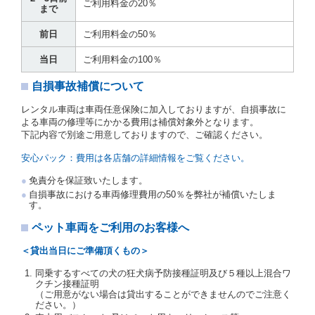
運転者の義務と定められた事項を遵守するものとしま
ご利用料金の20％
まで
す。
当社は、監督官庁の基本通達（注１）に基づき、貸渡
前日
ご利用料金の50％
簿(貸渡原票)及び第１３条第１項に規定する貸渡証に
運転者の氏名、住所、運転免許の種類及び運転免許証
当日
ご利用料金の100％
（注２）の番号を記載し、又は運転者の運転免許証の
写しを添付するため、貸渡契約の締結にあたり、借受
自損事故補償について
人に対し、借受人の指定する運転者（以下「運転者」
といいます。）の運転免許証の提示を求めるほか、そ
レンタル車両は車両任意保険に加入しておりますが、自損事故に
の写しの提出を求めることがあります。この場合、借
よる車両の修理等にかかる費用は補償対象外となります。
受人は、自己が運転者であるときは自己の運転免許証
下記内容で別途ご用意しておりますので、ご確認ください。
を提示し、
借受人と運転者が異なるときはその運転者
の運転免許証を提示
するものとします。
安心パック：費用は各店舗の詳細情報をご覧ください。
注１）監督官庁の基本通達とは、国土交通省自動車
免責分を保証致いたします。
交通局長通達「レンタカーに関する基本通達」（自
自損事故における車両修理費用の50％を弊社が補償いたしま
旅第138号 平成7年6月13日）の２．(10)及び(11)の
す。
ことをいいます。
注２）運転免許証とは、道路交通法第９２条に規定
ペット車両をご利用のお客様へ
される運転免許証のうち、道路交通法施行規則第１
９条別記様式第１４の書式の運転免許証をいいま
＜貸出当日にご準備頂くもの＞
す。
同乗するすべての犬の狂犬病予防接種証明及び５種以上混合ワ
当社は、貸渡契約の締結にあたり、借受人及び運転者
クチン接種証明
に対し、運転免許証のほかに本人確認ができる書類の
（ご用意がない場合は貸出することができませんのでご注意く
提示を求め、及び提出された書類の写しをとることが
ださい。）
あります。