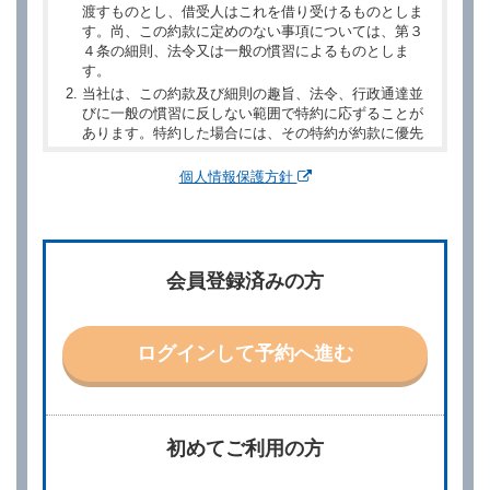
渡すものとし、借受人はこれを借り受けるものとしま
す。尚、この約款に定めのない事項については、第３
４条の細則、法令又は一般の慣習によるものとしま
す。
当社は、この約款及び細則の趣旨、法令、行政通達並
びに一般の慣習に反しない範囲で特約に応ずることが
あります。特約した場合には、その特約が約款に優先
するものとします。
個人情報保護方針
第２章／予 約
第２条（予約の申込み）
借受人は、レンタカーを借りるにあたって、約款及び
会員登録済みの方
別に定める料金表等に同意のうえ、別に定める方法に
より、借受開始日時、借受場所、借受期間、返還場
所、運転者、チャイルドシート等付属品の要否、その
他の借受条件（以下「借受条件」といいます。）を明
ログインして予約へ進む
示して予約の申込みを行うことができます。なお、当
社は、電話連絡並びに電子メールによる予約に応じま
すが、予約内容と実際に相違があった場合でも当社は
責任を負わないものとします。
当社は、借受人から予約の申込みがあったときは、原
初めてご利用の方
則として、当社の保有するレンタカーの範囲内で予約
に応ずるものとします。この場合、借受人は、当社が