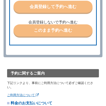
特に認める場合を除き、別に定める予約申込金を支払
会員登録して予約へ進む
うものとします。
第３条（予約の変更）
借受人は、前条第１項の借受条件を変更しようとする
会員登録しないで予約へ進む
ときは、あらかじめ当社の承諾を受けなければならな
いものとします。
このまま予約へ進む
第４条（予約の取消し等）
借受人は、別に定める方法により予約を取り消すこと
ができます。
借受人が、借受人の都合により予約した借受開始時刻
を１時間以上経過してもレンタカー貸渡契約（以下
「貸渡契約」といいます。）締結手続きに着手しなか
ったときは、予約が取り消されたものとします。
前２項の場合、借受人は、別に定めるところにより予
約取消手数料を当社に支払うものとし、当社は、この
予約に関するご案内
予約取消手数料の支払いがあったときは、受領済の予
約申込金を借受人に返還するものとします。
下記リンクより、事前にご利用方法について必ずご確認くださ
当社の都合により、予約が取り消されたとき、又は貸
い。
渡契約が締結されなかったときは、当社は受領済の予
約申込金を返還するものとします。
ご利用方法について
事故、盗難、不返還、リコール、天災その他の借受人
料金のお支払いについて
若しくは当社のいずれの責にもよらない事由により貸