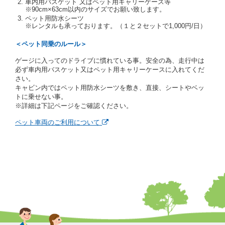
車内用バスケット 又はペット用キャリーケース等
当社は、貸渡契約の締結にあたり、借受期間中に借受
※90cm×63cm以内のサイズでお願い致します。
人及び運転者と連絡するための携帯電話番号等の告知
ペット用防水シーツ
※レンタルも承っております。（１と２セットで1,000円/日）
を求めます。
当社は、貸渡契約の締結にあたり、借受人に対し、ク
＜ペット同乗のルール＞
レジットカード若しくは現金による支払いを求め、又
はその他の支払方法を指定することがあります。
ゲージに入ってのドライブに慣れている事。安全の為、走行中は
借受人は契約後の借受期間の延長はできないものとし
必ず車内用バスケット又はペット用キャリーケースに入れてくだ
ます。
さい。
当社は、借受人又は運転者が前3項に従わない場合
キャビン内ではペット用防水シーツを敷き、直接、シートやベッ
は、貸渡契約の締結を拒絶するとともに、予約を取消
トに乗せない事。
すことができるものとします。なお、この場合の予約
※詳細は下記ページをご確認ください。
申込金等の扱いについては、第4条第5項を適用するも
のとします。
ペット車両のご利用について
第８条（貸渡契約の締結の拒絶）
借受人（運転者）が次の各号のいずれかに該当すると
きは、貸渡契約を締結することができないものとしま
す。
① 貸し渡すレンタカーの運転に必要な運転免許証を
有していないとき、又は運転免許証の提示をせず、
もしくは当社が求めたにもかかわらず、その運転者
の運転免許証の写しの提出に同意しないとき。 ②
酒気を帯びていると認められるとき。
③ 麻薬、覚せい剤、シンナー、危険ドラッグ等によ