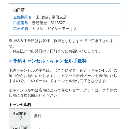
予約申込金を返還するものとします。
第３項の場合、第１項の貸渡しをすることができない
山口店
原因が、当社の責に帰さない事由による時には第４条
第５項の予約の取消しとして取り扱い、当社は受領済
金融機関名：
山口銀行 湯田支店
の予約申込金を返還するものとします。
口座番号：
普通預金 5113527
口座名義：
カブシキガイシャアーキス
第６条（免責）
当社及び借受人は、予約が取り消され、又は貸渡契約
※振込み手数料はお客様ご負担となりますのでご了承下さいま
が締結されなかったことについて、第４条及び第５条
せ。
に定める場合を除き、相互に何らの請求をしないもの
※お支払いは出発日の７日前までにお願いいたします。
とします。
予約キャンセル・キャンセル手数料
第３章／貸 渡 し
予約キャンセルの場合は、【ご予約変更・紹介・キャンセル】の
第７条（貸渡契約の締結）
項目からお願いいたします。キャンセル受付メールを送信いたし
ますので、このメールにてキャンセル受付完了となります。
借受人は第２条第１項に定める借受条件を明示し、当
社はこの約款、料金表等により貸渡条件を明示して、
※キャンセル料は店舗によって異なります。詳しくは、ご予約の
貸渡契約を締結するものとします。ただし、貸し渡す
店舗に直接お問合せください。
ことができるレンタカーがない場合又は借受人若しく
は運転者が第８条第１項若しくは第２項各号のいずれ
キャンセル料
かに該当する場合を除きます。
4日前ま
貸渡契約を締結した場合、借受人は当社に第１0条第
無料
で
１項に定める貸渡料金を支払うものとします。
運転者は、貸渡契約の締結にあたり、約款及び細則で
2～3日前