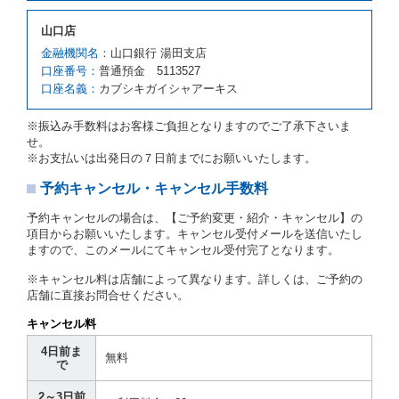
予約申込金を返還するものとします。
第３項の場合、第１項の貸渡しをすることができない
山口店
原因が、当社の責に帰さない事由による時には第４条
第５項の予約の取消しとして取り扱い、当社は受領済
金融機関名：
山口銀行 湯田支店
の予約申込金を返還するものとします。
口座番号：
普通預金 5113527
口座名義：
カブシキガイシャアーキス
第６条（免責）
当社及び借受人は、予約が取り消され、又は貸渡契約
※振込み手数料はお客様ご負担となりますのでご了承下さいま
が締結されなかったことについて、第４条及び第５条
せ。
に定める場合を除き、相互に何らの請求をしないもの
※お支払いは出発日の７日前までにお願いいたします。
とします。
予約キャンセル・キャンセル手数料
第３章／貸 渡 し
予約キャンセルの場合は、【ご予約変更・紹介・キャンセル】の
第７条（貸渡契約の締結）
項目からお願いいたします。キャンセル受付メールを送信いたし
ますので、このメールにてキャンセル受付完了となります。
借受人は第２条第１項に定める借受条件を明示し、当
社はこの約款、料金表等により貸渡条件を明示して、
※キャンセル料は店舗によって異なります。詳しくは、ご予約の
貸渡契約を締結するものとします。ただし、貸し渡す
店舗に直接お問合せください。
ことができるレンタカーがない場合又は借受人若しく
は運転者が第８条第１項若しくは第２項各号のいずれ
キャンセル料
かに該当する場合を除きます。
4日前ま
貸渡契約を締結した場合、借受人は当社に第１0条第
無料
で
１項に定める貸渡料金を支払うものとします。
運転者は、貸渡契約の締結にあたり、約款及び細則で
2～3日前