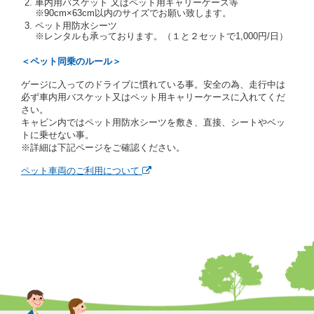
車内用バスケット 又はペット用キャリーケース等
当社は、貸渡契約の締結にあたり、借受期間中に借受
※90cm×63cm以内のサイズでお願い致します。
人及び運転者と連絡するための携帯電話番号等の告知
ペット用防水シーツ
※レンタルも承っております。（１と２セットで1,000円/日）
を求めます。
当社は、貸渡契約の締結にあたり、借受人に対し、ク
＜ペット同乗のルール＞
レジットカード若しくは現金による支払いを求め、又
はその他の支払方法を指定することがあります。
ゲージに入ってのドライブに慣れている事。安全の為、走行中は
借受人は契約後の借受期間の延長はできないものとし
必ず車内用バスケット又はペット用キャリーケースに入れてくだ
ます。
さい。
当社は、借受人又は運転者が前3項に従わない場合
キャビン内ではペット用防水シーツを敷き、直接、シートやベッ
は、貸渡契約の締結を拒絶するとともに、予約を取消
トに乗せない事。
すことができるものとします。なお、この場合の予約
※詳細は下記ページをご確認ください。
申込金等の扱いについては、第4条第5項を適用するも
のとします。
ペット車両のご利用について
第８条（貸渡契約の締結の拒絶）
借受人（運転者）が次の各号のいずれかに該当すると
きは、貸渡契約を締結することができないものとしま
す。
① 貸し渡すレンタカーの運転に必要な運転免許証を
有していないとき、又は運転免許証の提示をせず、
もしくは当社が求めたにもかかわらず、その運転者
の運転免許証の写しの提出に同意しないとき。 ②
酒気を帯びていると認められるとき。
③ 麻薬、覚せい剤、シンナー、危険ドラッグ等によ