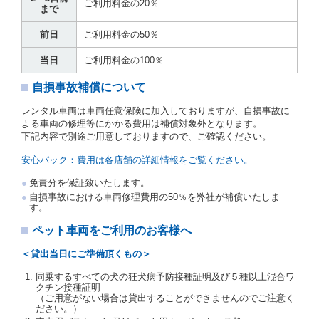
運転者の義務と定められた事項を遵守するものとしま
ご利用料金の20％
まで
す。
当社は、監督官庁の基本通達（注１）に基づき、貸渡
前日
ご利用料金の50％
簿(貸渡原票)及び第１３条第１項に規定する貸渡証に
運転者の氏名、住所、運転免許の種類及び運転免許証
当日
ご利用料金の100％
（注２）の番号を記載し、又は運転者の運転免許証の
写しを添付するため、貸渡契約の締結にあたり、借受
自損事故補償について
人に対し、借受人の指定する運転者（以下「運転者」
といいます。）の運転免許証の提示を求めるほか、そ
レンタル車両は車両任意保険に加入しておりますが、自損事故に
の写しの提出を求めることがあります。この場合、借
よる車両の修理等にかかる費用は補償対象外となります。
受人は、自己が運転者であるときは自己の運転免許証
下記内容で別途ご用意しておりますので、ご確認ください。
を提示し、
借受人と運転者が異なるときはその運転者
の運転免許証を提示
するものとします。
安心パック：費用は各店舗の詳細情報をご覧ください。
注１）監督官庁の基本通達とは、国土交通省自動車
免責分を保証致いたします。
交通局長通達「レンタカーに関する基本通達」（自
自損事故における車両修理費用の50％を弊社が補償いたしま
旅第138号 平成7年6月13日）の２．(10)及び(11)の
す。
ことをいいます。
注２）運転免許証とは、道路交通法第９２条に規定
ペット車両をご利用のお客様へ
される運転免許証のうち、道路交通法施行規則第１
９条別記様式第１４の書式の運転免許証をいいま
＜貸出当日にご準備頂くもの＞
す。
同乗するすべての犬の狂犬病予防接種証明及び５種以上混合ワ
当社は、貸渡契約の締結にあたり、借受人及び運転者
クチン接種証明
に対し、運転免許証のほかに本人確認ができる書類の
（ご用意がない場合は貸出することができませんのでご注意く
提示を求め、及び提出された書類の写しをとることが
ださい。）
あります。