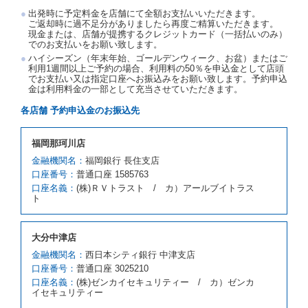
渡契約が締結されなかったときは、予約は取り消され
出発時に予定料金を店舗にて全額お支払いいただきます。
たものとします。この場合、当社は受領済の予約申込
ご返却時に過不足分がありましたら再度ご精算いただきます。
金を返還するものとします。
現金または、店舗が提携するクレジットカード（一括払いのみ）
でのお支払いをお願い致します。
第５条（代替レンタカー）
ハイシーズン（年末年始、ゴールデンウィーク、お盆）またはご
当社は、借受人から予約のあった車種クラスのレンタ
利用1週間以上ご予約の場合、利用料の50％を申込金として店頭
でお支払い又は指定口座へお振込みをお願い致します。予約申込
カーを貸し渡すことができないときは、予約と異なる
金は利用料金の一部として充当させていただきます。
車種クラスのレンタカー（以下「代替レンタカー」と
いいます。）の貸渡しを申し入れることができるもの
各店舗 予約申込金のお振込先
とします。
借受人が前項の申入れを承諾したときは、当社は車種
福岡那珂川店
クラスを除き予約時と同一の借受条件でレンタカー提
携先の代替レンタカーを貸し渡すものとします。な
金融機関名：
福岡銀行 長住支店
お、代替レンタカーの貸渡料金が予約された車種クラ
口座番号：
普通口座 1585763
スの貸渡料金より高くなるときは、予約した車種クラ
口座名義：
(株)ＲＶトラスト / カ）アールブイトラス
スの貸渡料金によるものとし、予約された車種クラス
ト
の貸渡料金より低くなるときは、当該代替レンタカー
の車種クラスの貸渡料金によるものとします。
借受人は、第１項の代替レンタカーの貸渡しの申入れ
大分中津店
を拒絶し、予約を取り消すことができるものとしま
金融機関名：
西日本シティ銀行 中津支店
す。
口座番号：
普通口座 3025210
前項の場合、第１項の貸渡しをすることができない原
口座名義：
(株)ゼンカイセキュリティー / カ）ゼンカ
因が、当社の責に帰する事由によるときには第４条第
イセキュリティー
４項の予約の取消しとして取り扱い、当社は受領済の