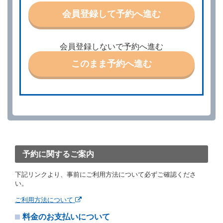
特に認める場合を除き、別に定める予約申込金を支払
会員登録して予約へ進む
うものとします。
第３条（予約の変更）
借受人は、前条第１項の借受条件を変更しようとする
会員登録しないで予約へ進む
ときは、あらかじめ当社の承諾を受けなければならな
いものとします。
このまま予約へ進む
第４条（予約の取消し等）
借受人は、別に定める方法により予約を取り消すこと
ができます。
借受人が、借受人の都合により予約した借受開始時刻
を１時間以上経過してもレンタカー貸渡契約（以下
「貸渡契約」といいます。）締結手続きに着手しなか
ったときは、予約が取り消されたものとします。
前２項の場合、借受人は、別に定めるところにより予
約取消手数料を当社に支払うものとし、当社は、この
予約に関するご案内
予約取消手数料の支払いがあったときは、受領済の予
約申込金を借受人に返還するものとします。
下記リンクより、事前にご利用方法について必ずご確認くださ
当社の都合により、予約が取り消されたとき、又は貸
い。
渡契約が締結されなかったときは、当社は受領済の予
約申込金を返還するものとします。
ご利用方法について
事故、盗難、不返還、リコール、天災その他の借受人
料金のお支払いについて
若しくは当社のいずれの責にもよらない事由により貸