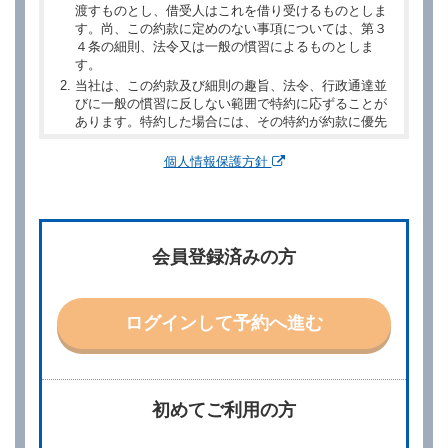
渡すものとし、借受人はこれを借り受けるものとしま
す。尚、この約款に定めのない事項については、第３
４条の細則、法令又は一般の慣習によるものとしま
す。
当社は、この約款及び細則の趣旨、法令、行政通達並
びに一般の慣習に反しない範囲で特約に応ずることが
あります。特約した場合には、その特約が約款に優先
するものとします。
個人情報保護方針
第２章／予 約
第２条（予約の申込み）
借受人は、レンタカーを借りるにあたって、約款及び
会員登録済みの方
別に定める料金表等に同意のうえ、別に定める方法に
より、借受開始日時、借受場所、借受期間、返還場
所、運転者、チャイルドシート等付属品の要否、その
他の借受条件（以下「借受条件」といいます。）を明
ログインして予約へ進む
示して予約の申込みを行うことができます。なお、当
社は、電話連絡並びに電子メールによる予約に応じま
すが、予約内容と実際に相違があった場合でも当社は
責任を負わないものとします。
当社は、借受人から予約の申込みがあったときは、原
初めてご利用の方
則として、当社の保有するレンタカーの範囲内で予約
に応ずるものとします。この場合、借受人は、当社が