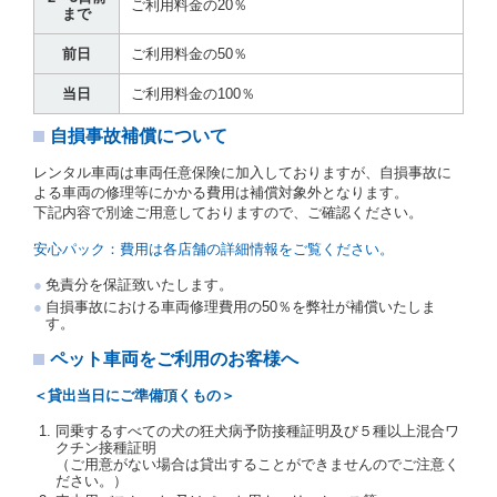
運転者の義務と定められた事項を遵守するものとしま
ご利用料金の20％
まで
す。
当社は、監督官庁の基本通達（注１）に基づき、貸渡
前日
ご利用料金の50％
簿(貸渡原票)及び第１３条第１項に規定する貸渡証に
運転者の氏名、住所、運転免許の種類及び運転免許証
当日
ご利用料金の100％
（注２）の番号を記載し、又は運転者の運転免許証の
写しを添付するため、貸渡契約の締結にあたり、借受
自損事故補償について
人に対し、借受人の指定する運転者（以下「運転者」
といいます。）の運転免許証の提示を求めるほか、そ
レンタル車両は車両任意保険に加入しておりますが、自損事故に
の写しの提出を求めることがあります。この場合、借
よる車両の修理等にかかる費用は補償対象外となります。
受人は、自己が運転者であるときは自己の運転免許証
下記内容で別途ご用意しておりますので、ご確認ください。
を提示し、
借受人と運転者が異なるときはその運転者
の運転免許証を提示
するものとします。
安心パック：費用は各店舗の詳細情報をご覧ください。
注１）監督官庁の基本通達とは、国土交通省自動車
免責分を保証致いたします。
交通局長通達「レンタカーに関する基本通達」（自
自損事故における車両修理費用の50％を弊社が補償いたしま
旅第138号 平成7年6月13日）の２．(10)及び(11)の
す。
ことをいいます。
注２）運転免許証とは、道路交通法第９２条に規定
ペット車両をご利用のお客様へ
される運転免許証のうち、道路交通法施行規則第１
９条別記様式第１４の書式の運転免許証をいいま
＜貸出当日にご準備頂くもの＞
す。
同乗するすべての犬の狂犬病予防接種証明及び５種以上混合ワ
当社は、貸渡契約の締結にあたり、借受人及び運転者
クチン接種証明
に対し、運転免許証のほかに本人確認ができる書類の
（ご用意がない場合は貸出することができませんのでご注意く
提示を求め、及び提出された書類の写しをとることが
ださい。）
あります。