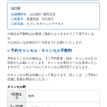
予約申込金を返還するものとします。
第３項の場合、第１項の貸渡しをすることができない
山口店
原因が、当社の責に帰さない事由による時には第４条
第５項の予約の取消しとして取り扱い、当社は受領済
金融機関名：
山口銀行 湯田支店
の予約申込金を返還するものとします。
口座番号：
普通預金 5113527
口座名義：
カブシキガイシャアーキス
第６条（免責）
当社及び借受人は、予約が取り消され、又は貸渡契約
※振込み手数料はお客様ご負担となりますのでご了承下さいま
が締結されなかったことについて、第４条及び第５条
せ。
に定める場合を除き、相互に何らの請求をしないもの
※お支払いは出発日の７日前までにお願いいたします。
とします。
予約キャンセル・キャンセル手数料
第３章／貸 渡 し
予約キャンセルの場合は、【ご予約変更・紹介・キャンセル】の
第７条（貸渡契約の締結）
項目からお願いいたします。キャンセル受付メールを送信いたし
ますので、このメールにてキャンセル受付完了となります。
借受人は第２条第１項に定める借受条件を明示し、当
社はこの約款、料金表等により貸渡条件を明示して、
※キャンセル料は店舗によって異なります。詳しくは、ご予約の
貸渡契約を締結するものとします。ただし、貸し渡す
店舗に直接お問合せください。
ことができるレンタカーがない場合又は借受人若しく
は運転者が第８条第１項若しくは第２項各号のいずれ
キャンセル料
かに該当する場合を除きます。
4日前ま
貸渡契約を締結した場合、借受人は当社に第１0条第
無料
で
１項に定める貸渡料金を支払うものとします。
運転者は、貸渡契約の締結にあたり、約款及び細則で
2～3日前