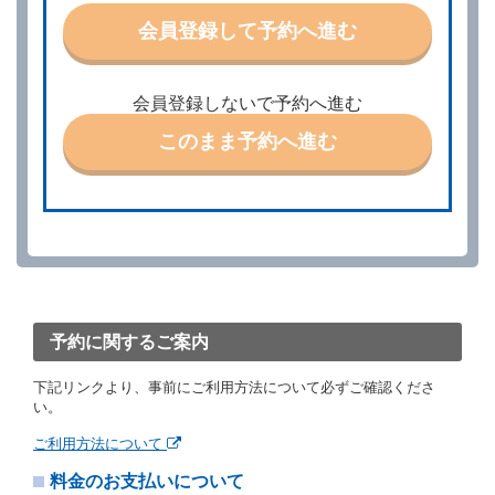
特に認める場合を除き、別に定める予約申込金を支払
会員登録して予約へ進む
うものとします。
第３条（予約の変更）
借受人は、前条第１項の借受条件を変更しようとする
会員登録しないで予約へ進む
ときは、あらかじめ当社の承諾を受けなければならな
いものとします。
このまま予約へ進む
第４条（予約の取消し等）
借受人は、別に定める方法により予約を取り消すこと
ができます。
借受人が、借受人の都合により予約した借受開始時刻
を１時間以上経過してもレンタカー貸渡契約（以下
「貸渡契約」といいます。）締結手続きに着手しなか
ったときは、予約が取り消されたものとします。
前２項の場合、借受人は、別に定めるところにより予
約取消手数料を当社に支払うものとし、当社は、この
予約に関するご案内
予約取消手数料の支払いがあったときは、受領済の予
約申込金を借受人に返還するものとします。
下記リンクより、事前にご利用方法について必ずご確認くださ
当社の都合により、予約が取り消されたとき、又は貸
い。
渡契約が締結されなかったときは、当社は受領済の予
約申込金を返還するものとします。
ご利用方法について
事故、盗難、不返還、リコール、天災その他の借受人
料金のお支払いについて
若しくは当社のいずれの責にもよらない事由により貸