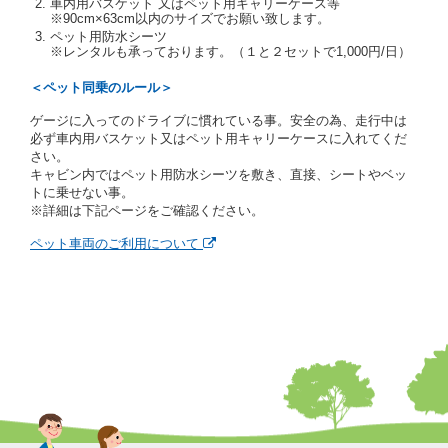
車内用バスケット 又はペット用キャリーケース等
当社は、貸渡契約の締結にあたり、借受期間中に借受
※90cm×63cm以内のサイズでお願い致します。
人及び運転者と連絡するための携帯電話番号等の告知
ペット用防水シーツ
※レンタルも承っております。（１と２セットで1,000円/日）
を求めます。
当社は、貸渡契約の締結にあたり、借受人に対し、ク
＜ペット同乗のルール＞
レジットカード若しくは現金による支払いを求め、又
はその他の支払方法を指定することがあります。
ゲージに入ってのドライブに慣れている事。安全の為、走行中は
借受人は契約後の借受期間の延長はできないものとし
必ず車内用バスケット又はペット用キャリーケースに入れてくだ
ます。
さい。
当社は、借受人又は運転者が前3項に従わない場合
キャビン内ではペット用防水シーツを敷き、直接、シートやベッ
は、貸渡契約の締結を拒絶するとともに、予約を取消
トに乗せない事。
すことができるものとします。なお、この場合の予約
※詳細は下記ページをご確認ください。
申込金等の扱いについては、第4条第5項を適用するも
のとします。
ペット車両のご利用について
第８条（貸渡契約の締結の拒絶）
借受人（運転者）が次の各号のいずれかに該当すると
きは、貸渡契約を締結することができないものとしま
す。
① 貸し渡すレンタカーの運転に必要な運転免許証を
有していないとき、又は運転免許証の提示をせず、
もしくは当社が求めたにもかかわらず、その運転者
の運転免許証の写しの提出に同意しないとき。 ②
酒気を帯びていると認められるとき。
③ 麻薬、覚せい剤、シンナー、危険ドラッグ等によ