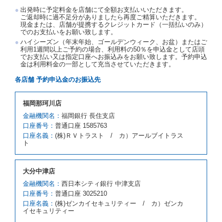
渡契約が締結されなかったときは、予約は取り消され
出発時に予定料金を店舗にて全額お支払いいただきます。
たものとします。この場合、当社は受領済の予約申込
ご返却時に過不足分がありましたら再度ご精算いただきます。
金を返還するものとします。
現金または、店舗が提携するクレジットカード（一括払いのみ）
でのお支払いをお願い致します。
第５条（代替レンタカー）
ハイシーズン（年末年始、ゴールデンウィーク、お盆）またはご
当社は、借受人から予約のあった車種クラスのレンタ
利用1週間以上ご予約の場合、利用料の50％を申込金として店頭
でお支払い又は指定口座へお振込みをお願い致します。予約申込
カーを貸し渡すことができないときは、予約と異なる
金は利用料金の一部として充当させていただきます。
車種クラスのレンタカー（以下「代替レンタカー」と
いいます。）の貸渡しを申し入れることができるもの
各店舗 予約申込金のお振込先
とします。
借受人が前項の申入れを承諾したときは、当社は車種
福岡那珂川店
クラスを除き予約時と同一の借受条件でレンタカー提
携先の代替レンタカーを貸し渡すものとします。な
金融機関名：
福岡銀行 長住支店
お、代替レンタカーの貸渡料金が予約された車種クラ
口座番号：
普通口座 1585763
スの貸渡料金より高くなるときは、予約した車種クラ
口座名義：
(株)ＲＶトラスト / カ）アールブイトラス
スの貸渡料金によるものとし、予約された車種クラス
ト
の貸渡料金より低くなるときは、当該代替レンタカー
の車種クラスの貸渡料金によるものとします。
借受人は、第１項の代替レンタカーの貸渡しの申入れ
大分中津店
を拒絶し、予約を取り消すことができるものとしま
金融機関名：
西日本シティ銀行 中津支店
す。
口座番号：
普通口座 3025210
前項の場合、第１項の貸渡しをすることができない原
口座名義：
(株)ゼンカイセキュリティー / カ）ゼンカ
因が、当社の責に帰する事由によるときには第４条第
イセキュリティー
４項の予約の取消しとして取り扱い、当社は受領済の