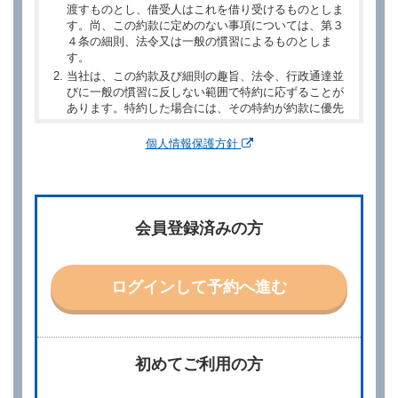
渡すものとし、借受人はこれを借り受けるものとしま
す。尚、この約款に定めのない事項については、第３
４条の細則、法令又は一般の慣習によるものとしま
す。
当社は、この約款及び細則の趣旨、法令、行政通達並
びに一般の慣習に反しない範囲で特約に応ずることが
あります。特約した場合には、その特約が約款に優先
するものとします。
個人情報保護方針
第２章／予 約
第２条（予約の申込み）
借受人は、レンタカーを借りるにあたって、約款及び
会員登録済みの方
別に定める料金表等に同意のうえ、別に定める方法に
より、借受開始日時、借受場所、借受期間、返還場
所、運転者、チャイルドシート等付属品の要否、その
他の借受条件（以下「借受条件」といいます。）を明
ログインして予約へ進む
示して予約の申込みを行うことができます。なお、当
社は、電話連絡並びに電子メールによる予約に応じま
すが、予約内容と実際に相違があった場合でも当社は
責任を負わないものとします。
当社は、借受人から予約の申込みがあったときは、原
初めてご利用の方
則として、当社の保有するレンタカーの範囲内で予約
に応ずるものとします。この場合、借受人は、当社が