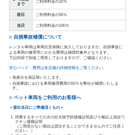
運転者の義務と定められた事項を遵守するものとしま
ご利用料金の20％
まで
す。
当社は、監督官庁の基本通達（注１）に基づき、貸渡
前日
ご利用料金の50％
簿(貸渡原票)及び第１３条第１項に規定する貸渡証に
運転者の氏名、住所、運転免許の種類及び運転免許証
当日
ご利用料金の100％
（注２）の番号を記載し、又は運転者の運転免許証の
写しを添付するため、貸渡契約の締結にあたり、借受
自損事故補償について
人に対し、借受人の指定する運転者（以下「運転者」
といいます。）の運転免許証の提示を求めるほか、そ
レンタル車両は車両任意保険に加入しておりますが、自損事故に
の写しの提出を求めることがあります。この場合、借
よる車両の修理等にかかる費用は補償対象外となります。
受人は、自己が運転者であるときは自己の運転免許証
下記内容で別途ご用意しておりますので、ご確認ください。
を提示し、
借受人と運転者が異なるときはその運転者
の運転免許証を提示
するものとします。
安心パック：費用は各店舗の詳細情報をご覧ください。
注１）監督官庁の基本通達とは、国土交通省自動車
免責分を保証致いたします。
交通局長通達「レンタカーに関する基本通達」（自
自損事故における車両修理費用の50％を弊社が補償いたしま
旅第138号 平成7年6月13日）の２．(10)及び(11)の
す。
ことをいいます。
注２）運転免許証とは、道路交通法第９２条に規定
ペット車両をご利用のお客様へ
される運転免許証のうち、道路交通法施行規則第１
９条別記様式第１４の書式の運転免許証をいいま
＜貸出当日にご準備頂くもの＞
す。
同乗するすべての犬の狂犬病予防接種証明及び５種以上混合ワ
当社は、貸渡契約の締結にあたり、借受人及び運転者
クチン接種証明
に対し、運転免許証のほかに本人確認ができる書類の
（ご用意がない場合は貸出することができませんのでご注意く
提示を求め、及び提出された書類の写しをとることが
ださい。）
あります。