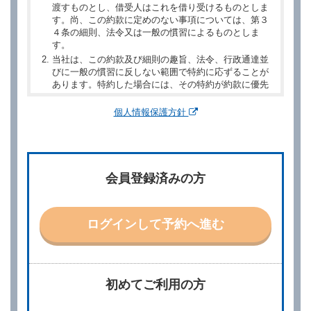
渡すものとし、借受人はこれを借り受けるものとしま
す。尚、この約款に定めのない事項については、第３
４条の細則、法令又は一般の慣習によるものとしま
す。
当社は、この約款及び細則の趣旨、法令、行政通達並
びに一般の慣習に反しない範囲で特約に応ずることが
あります。特約した場合には、その特約が約款に優先
するものとします。
個人情報保護方針
第２章／予 約
第２条（予約の申込み）
借受人は、レンタカーを借りるにあたって、約款及び
会員登録済みの方
別に定める料金表等に同意のうえ、別に定める方法に
より、借受開始日時、借受場所、借受期間、返還場
所、運転者、チャイルドシート等付属品の要否、その
他の借受条件（以下「借受条件」といいます。）を明
ログインして予約へ進む
示して予約の申込みを行うことができます。なお、当
社は、電話連絡並びに電子メールによる予約に応じま
すが、予約内容と実際に相違があった場合でも当社は
責任を負わないものとします。
当社は、借受人から予約の申込みがあったときは、原
初めてご利用の方
則として、当社の保有するレンタカーの範囲内で予約
に応ずるものとします。この場合、借受人は、当社が