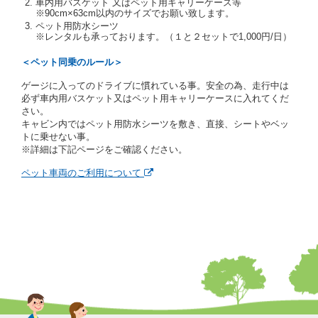
車内用バスケット 又はペット用キャリーケース等
当社は、貸渡契約の締結にあたり、借受期間中に借受
※90cm×63cm以内のサイズでお願い致します。
人及び運転者と連絡するための携帯電話番号等の告知
ペット用防水シーツ
※レンタルも承っております。（１と２セットで1,000円/日）
を求めます。
当社は、貸渡契約の締結にあたり、借受人に対し、ク
＜ペット同乗のルール＞
レジットカード若しくは現金による支払いを求め、又
はその他の支払方法を指定することがあります。
ゲージに入ってのドライブに慣れている事。安全の為、走行中は
借受人は契約後の借受期間の延長はできないものとし
必ず車内用バスケット又はペット用キャリーケースに入れてくだ
ます。
さい。
当社は、借受人又は運転者が前3項に従わない場合
キャビン内ではペット用防水シーツを敷き、直接、シートやベッ
は、貸渡契約の締結を拒絶するとともに、予約を取消
トに乗せない事。
すことができるものとします。なお、この場合の予約
※詳細は下記ページをご確認ください。
申込金等の扱いについては、第4条第5項を適用するも
のとします。
ペット車両のご利用について
第８条（貸渡契約の締結の拒絶）
借受人（運転者）が次の各号のいずれかに該当すると
きは、貸渡契約を締結することができないものとしま
す。
① 貸し渡すレンタカーの運転に必要な運転免許証を
有していないとき、又は運転免許証の提示をせず、
もしくは当社が求めたにもかかわらず、その運転者
の運転免許証の写しの提出に同意しないとき。 ②
酒気を帯びていると認められるとき。
③ 麻薬、覚せい剤、シンナー、危険ドラッグ等によ