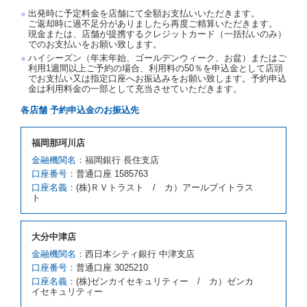
渡契約が締結されなかったときは、予約は取り消され
出発時に予定料金を店舗にて全額お支払いいただきます。
たものとします。この場合、当社は受領済の予約申込
ご返却時に過不足分がありましたら再度ご精算いただきます。
金を返還するものとします。
現金または、店舗が提携するクレジットカード（一括払いのみ）
でのお支払いをお願い致します。
第５条（代替レンタカー）
ハイシーズン（年末年始、ゴールデンウィーク、お盆）またはご
当社は、借受人から予約のあった車種クラスのレンタ
利用1週間以上ご予約の場合、利用料の50％を申込金として店頭
でお支払い又は指定口座へお振込みをお願い致します。予約申込
カーを貸し渡すことができないときは、予約と異なる
金は利用料金の一部として充当させていただきます。
車種クラスのレンタカー（以下「代替レンタカー」と
いいます。）の貸渡しを申し入れることができるもの
各店舗 予約申込金のお振込先
とします。
借受人が前項の申入れを承諾したときは、当社は車種
福岡那珂川店
クラスを除き予約時と同一の借受条件でレンタカー提
携先の代替レンタカーを貸し渡すものとします。な
金融機関名：
福岡銀行 長住支店
お、代替レンタカーの貸渡料金が予約された車種クラ
口座番号：
普通口座 1585763
スの貸渡料金より高くなるときは、予約した車種クラ
口座名義：
(株)ＲＶトラスト / カ）アールブイトラス
スの貸渡料金によるものとし、予約された車種クラス
ト
の貸渡料金より低くなるときは、当該代替レンタカー
の車種クラスの貸渡料金によるものとします。
借受人は、第１項の代替レンタカーの貸渡しの申入れ
大分中津店
を拒絶し、予約を取り消すことができるものとしま
金融機関名：
西日本シティ銀行 中津支店
す。
口座番号：
普通口座 3025210
前項の場合、第１項の貸渡しをすることができない原
口座名義：
(株)ゼンカイセキュリティー / カ）ゼンカ
因が、当社の責に帰する事由によるときには第４条第
イセキュリティー
４項の予約の取消しとして取り扱い、当社は受領済の