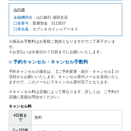
予約申込金を返還するものとします。
第３項の場合、第１項の貸渡しをすることができない
山口店
原因が、当社の責に帰さない事由による時には第４条
第５項の予約の取消しとして取り扱い、当社は受領済
金融機関名：
山口銀行 湯田支店
の予約申込金を返還するものとします。
口座番号：
普通預金 5113527
口座名義：
カブシキガイシャアーキス
第６条（免責）
当社及び借受人は、予約が取り消され、又は貸渡契約
※振込み手数料はお客様ご負担となりますのでご了承下さいま
が締結されなかったことについて、第４条及び第５条
せ。
に定める場合を除き、相互に何らの請求をしないもの
※お支払いは出発日の７日前までにお願いいたします。
とします。
予約キャンセル・キャンセル手数料
第３章／貸 渡 し
予約キャンセルの場合は、【ご予約変更・紹介・キャンセル】の
第７条（貸渡契約の締結）
項目からお願いいたします。キャンセル受付メールを送信いたし
ますので、このメールにてキャンセル受付完了となります。
借受人は第２条第１項に定める借受条件を明示し、当
社はこの約款、料金表等により貸渡条件を明示して、
※キャンセル料は店舗によって異なります。詳しくは、ご予約の
貸渡契約を締結するものとします。ただし、貸し渡す
店舗に直接お問合せください。
ことができるレンタカーがない場合又は借受人若しく
は運転者が第８条第１項若しくは第２項各号のいずれ
キャンセル料
かに該当する場合を除きます。
4日前ま
貸渡契約を締結した場合、借受人は当社に第１0条第
無料
で
１項に定める貸渡料金を支払うものとします。
運転者は、貸渡契約の締結にあたり、約款及び細則で
2～3日前