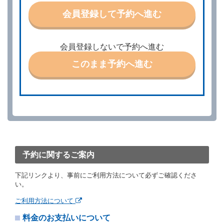
特に認める場合を除き、別に定める予約申込金を支払
会員登録して予約へ進む
うものとします。
第３条（予約の変更）
借受人は、前条第１項の借受条件を変更しようとする
会員登録しないで予約へ進む
ときは、あらかじめ当社の承諾を受けなければならな
いものとします。
このまま予約へ進む
第４条（予約の取消し等）
借受人は、別に定める方法により予約を取り消すこと
ができます。
借受人が、借受人の都合により予約した借受開始時刻
を１時間以上経過してもレンタカー貸渡契約（以下
「貸渡契約」といいます。）締結手続きに着手しなか
ったときは、予約が取り消されたものとします。
前２項の場合、借受人は、別に定めるところにより予
約取消手数料を当社に支払うものとし、当社は、この
予約に関するご案内
予約取消手数料の支払いがあったときは、受領済の予
約申込金を借受人に返還するものとします。
下記リンクより、事前にご利用方法について必ずご確認くださ
当社の都合により、予約が取り消されたとき、又は貸
い。
渡契約が締結されなかったときは、当社は受領済の予
約申込金を返還するものとします。
ご利用方法について
事故、盗難、不返還、リコール、天災その他の借受人
料金のお支払いについて
若しくは当社のいずれの責にもよらない事由により貸