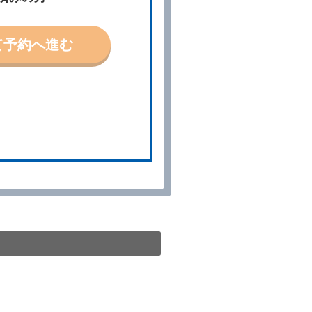
ないものとします。
て予約へ進む
「貸渡契約」といいます。）締
の予約取消手数料の支払いがあ
予約申込金を返還するものとし
貸渡契約が締結されなかったと
。
る車種クラスのレンタカー（以
提携先の代替レンタカーを貸し
きは、予約した車種クラスの貸
種クラスの貸渡料金によるもの
す。
第４項の予約の取消しとして取