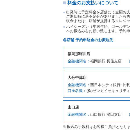
料金のお支払いについて
第３項の場合、第１項の貸
取り扱い、当社は受領済の
出発時に予定料金を店舗にて全額お
第６条（免責）
ご返却時に過不足分がありましたら
現金または、店舗が提携するクレジ
当社及び借受人は、予約が
ハイシーズン（年末年始、ゴールデン
何らの請求をしないものと
へお振込みをお願い致します。予約
第３章／貸 渡 し
各店舗 予約申込金のお振込先
第７条（貸渡契約の締結）
福岡那珂川店
借受人は第２条第１項に定
金融機関名：
福岡銀行 長住支店
ます。ただし、貸し渡すこ
該当する場合を除きます。
貸渡契約を締結した場合、
大分中津店
運転者は、貸渡契約の締結
金融機関名：
西日本シティ銀行 中津
当社は、監督官庁の基本通達
口座名義：
(株)ゼンカイセキュリテ
許の種類及び運転免許証（
対し、借受人の指定する運
ます。この場合、借受人は
山口店
許証を提示
するものとしま
注１）監督官庁の基本通達
金融機関名：
山口銀行 湯田支店
２．(10)及び(11)のこと
注２）運転免許証とは、道
※振込み手数料はお客様ご負担となり
転免許証をいいます。