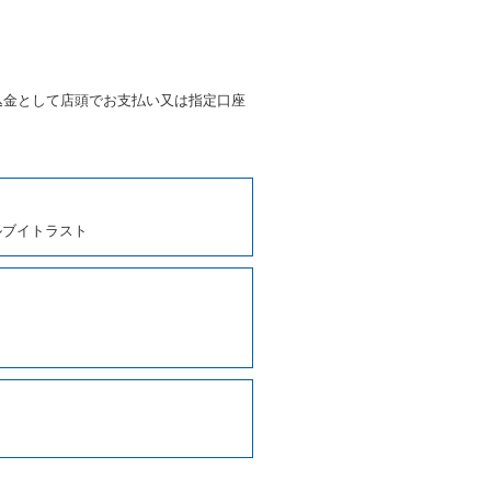
条第５項の予約の取消しとして
条に定める場合を除き、相互に
込金として店頭でお支払い又は指定口座
、貸渡契約を締結するものとし
ルブイトラスト
しくは第２項各号のいずれかに
ます。
に運転者の氏名、住所、運転免
契約の締結にあたり、借受人に
写しの提出を求めることがあり
なるときはその運転者の運転免
38号 平成7年6月13日）の
９条別記様式第１４の書式の運