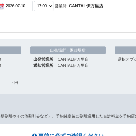
CANTAL伊万里店
営業所
出発場所・返却場所
0
出発営業所
CANTAL伊万里店
選択オプ
0
返却営業所
CANTAL伊万里店
-
円
長期割引やその他割引券など）、予約確定後に割引適用した合計料金を予約店
事前に必ずご確認ください