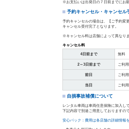
※お支払いは出発日の７日前までにお
当社は、貸渡契約の締結に
書類の写しをとることがあ
予約キャンセル・キャンセル
当社は、貸渡契約の締結に
予約キャンセルの場合は、【ご予約変
当社は、貸渡契約の締結に
キャンセル受付完了となります。
ることがあります。
借受人は契約後の借受期間
※キャンセル料は店舗によって異なり
当社は、借受人又は運転者
なお、この場合の予約申込金
キャンセル料
第８条（貸渡契約の締結の拒
4日前まで
無料
借受人（運転者）が次の各
2～3日前まで
ご利用
① 貸し渡すレンタカーの
わらず、その運転者の運転
前日
ご利用
③ 麻薬、覚せい剤、シン
④ チャイルドシートがな
当日
ご利用
⑤ 指定暴力団若しくは指
き。
自損事故補償について
⑥ 当社との取引に関し、
力的行為若しくは言辞を用
レンタル車両は車両任意保険に加入し
⑦ 風説を流布し、又は偽
下記内容で別途ご用意しておりますの
借受人（運転者）が次の各
① 予約に際して定めた運
安心パック：費用は各店舗の詳細情報
② 過去の貸渡しにおいて
③ 過去の貸渡しにおいて