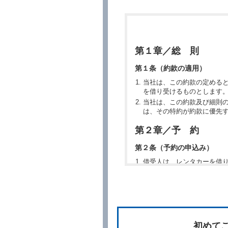
第１章／総 則
第１条（約款の適用）
当社は、この約款の定める
を借り受けるものとします
当社は、この約款及び細則
は、その特約が約款に優先
第２章／予 約
第２条（予約の申込み）
借受人は、レンタカーを借
所、借受期間、返還場所、
予約の申込みを行うことが
た場合でも当社は責任を負
当社は、借受人から予約の
場合、借受人は、当社が特
第３条（予約の変更）
初めて