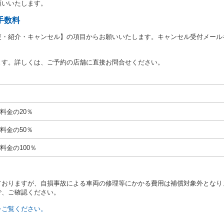
願いいたします。
あたり、借受人及び運転者に対し、運転免許証のほかに本人確認ができる書類
ります。
手数料
あたり、借受期間中に借受人及び運転者と連絡するための携帯電話番号等の告
更・紹介・キャンセル】の項目からお願いいたします。キャンセル受付メール
あたり、借受人に対し、クレジットカード若しくは現金による支払いを求め、
の延長はできないものとします。
ます。詳しくは、ご予約の店舗に直接お問合せください。
が前3項に従わない場合は、貸渡契約の締結を拒絶するとともに、予約を取消
等の扱いについては、第4条第5項を適用するものとします。
絶）
号のいずれかに該当するときは、貸渡契約を締結することができないものとし
料金の20％
運転に必要な運転免許証を有していないとき、又は運転免許証の提示をせず、
免許証の写しの提出に同意しないとき。 ② 酒気を帯びていると認められる
料金の50％
ナー、危険ドラッグ等による中毒症状等を呈していると認められるとき。
いにもかかわらず６才未満の幼児を同乗させるとき。
料金の100％
定暴力団関係団体の構成員若しくは関係者又はその他の反社会的組織に属して
当社の従業員その他の関係者に対して暴力的行為を行い、若しくは合理的範囲
いたとき。
ておりますが、自損事故による車両の修理等にかかる費用は補償対象外となり
計若しくは威力を用いて当社の信用をき損し、又は業務を妨害したとき。
で、ご確認ください。
号のいずれかに該当するとき、貸渡契約の締結を拒絶することができるものと
転者と貸渡契約締結時の運転者とが異なるとき。
をご覧ください。
、貸渡料金の支払いを滞納した事実があるとき。
、第１７条各号に掲げる行為があったとき。