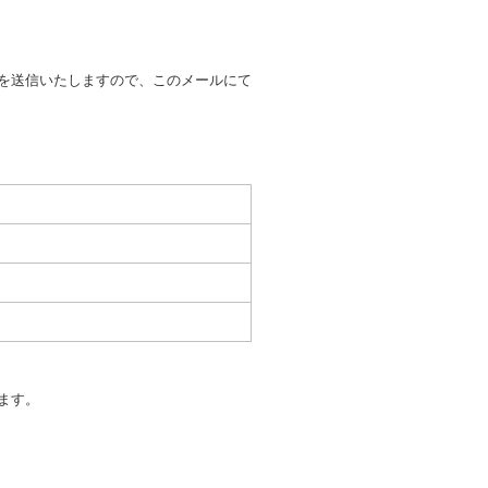
の提示を求め、及び提出された
知を求めます。
を送信いたしますので、このメールにて
又はその他の支払方法を指定す
すことができるものとします。
ます。
もしくは当社が求めたにもかか
とき。
いる者であると認められると
を超える負担を要求し、又は暴
ます。
します。