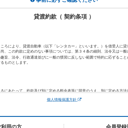
貸渡約款（ 契約条項 ）
ところにより、貸渡自動車（以下「レンタカー」といいます。）を借受人に貸
。尚、この約款に定めのない事項については、第３４条の細則、法令又は一般
の趣旨、法令、行政通達並びに一般の慣習に反しない範囲で特約に応ずること
するものとします。
りるにあたって、約款及び別に定める料金表等に同意のうえ、別に定める方法
運転者、チャイルドシート等付属品の要否、その他の借受条件（以下「借受条
個人情報保護方針
できます。なお、当社は、電話連絡並びに電子メールによる予約に応じますが
わないものとします。
申込みがあったときは、原則として、当社の保有するレンタカーの範囲内で予
に認める場合を除き、別に定める予約申込金を支払うものとします。
ご利用の方
会員登録