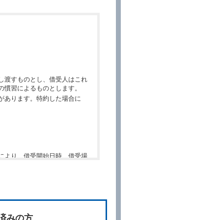
し渡すものとし、借受人はこれ
の慣習によるものとします。
があります。特約した場合に
により、借受開始日時、借受場
件」といいます。）を明示して
、予約内容と実際に相違があっ
約に応ずるものとします。この
済みの方