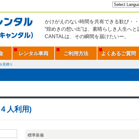
かけがえのない時間を共有できる歓び・・
”煌めきの想い出”は、素晴らしき人生へと
CANTALは、その瞬間を届けたいー。
金
レンタル車両
ご利用方法
よくあるご質問
お見積り
H(４人利用)
標準装備