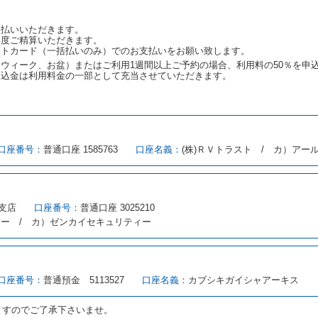
渡しをすることができない原因が、当社の責に帰さない事由による時には第４
予約申込金を返還するものとします。
支払いいただきます。
再度ご精算いただきます。
ットカード（一括払いのみ）でのお支払いをお願い致します。
取り消され、又は貸渡契約が締結されなかったことについて、第４条及び第５
ウィーク、お盆）またはご利用1週間以上ご予約の場合、利用料の50％を申
します。
申込金は利用料金の一部として充当させていただきます。
める借受条件を明示し、当社はこの約款、料金表等により貸渡条件を明示して
口座番号：
普通口座 1585763
口座名義：
(株)ＲＶトラスト / カ）アー
とができるレンタカーがない場合又は借受人若しくは運転者が第８条第１項若
借受人は当社に第１0条第１項に定める貸渡料金を支払うものとします。
にあたり、約款及び細則で運転者の義務と定められた事項を遵守するものとし
支店
口座番号：
普通口座 3025210
（注１）に基づき、貸渡簿(貸渡原票)及び第１３条第１項に規定する貸渡証
ィー / カ）ゼンカイセキュリティー
注２）の番号を記載し、又は運転者の運転免許証の写しを添付するため、貸渡
転者（以下「運転者」といいます。）の運転免許証の提示を求めるほか、その
、自己が運転者であるときは自己の運転免許証を提示し、
借受人と運転者が異
す。
とは、国土交通省自動車交通局長通達「レンタカーに関する基本通達」（自旅第1
口座番号：
普通預金 5113527
口座名義：
カブシキガイシャアーキス
をいいます。
路交通法第９２条に規定される運転免許証のうち、道路交通法施行規則第１
ますのでご了承下さいませ。