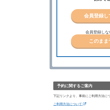
借受人は、前条第１項の借
第４条（予約の取消し等）
会員登録し
借受人は、別に定める方法
借受人が、借受人の都合に
結手続きに着手しなかった
会員登録しな
前２項の場合、借受人は、
ったときは、受領済の予約
このまま
当社の都合により、予約が
ます。
事故、盗難、不返還、リコ
きは、予約は取り消された
第５条（代替レンタカー）
当社は、借受人から予約の
下「代替レンタカー」とい
借受人が前項の申入れを承
渡すものとします。なお、
予約に関するご案内
渡料金によるものとし、予
とします。
下記リンクより、事前にご利用方法に
借受人は、第１項の代替レ
前項の場合、第１項の貸渡
ご利用方法について
り扱い、当社は受領済の予