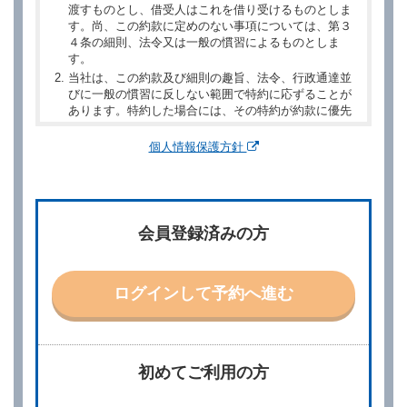
渡すものとし、借受人はこれを借り受けるものとしま
す。尚、この約款に定めのない事項については、第３
４条の細則、法令又は一般の慣習によるものとしま
す。
当社は、この約款及び細則の趣旨、法令、行政通達並
びに一般の慣習に反しない範囲で特約に応ずることが
あります。特約した場合には、その特約が約款に優先
するものとします。
個人情報保護方針
第２章／予 約
第２条（予約の申込み）
借受人は、レンタカーを借りるにあたって、約款及び
会員登録済みの方
別に定める料金表等に同意のうえ、別に定める方法に
より、借受開始日時、借受場所、借受期間、返還場
所、運転者、チャイルドシート等付属品の要否、その
他の借受条件（以下「借受条件」といいます。）を明
ログインして予約へ進む
示して予約の申込みを行うことができます。なお、当
社は、電話連絡並びに電子メールによる予約に応じま
すが、予約内容と実際に相違があった場合でも当社は
責任を負わないものとします。
当社は、借受人から予約の申込みがあったときは、原
初めてご利用の方
則として、当社の保有するレンタカーの範囲内で予約
に応ずるものとします。この場合、借受人は、当社が