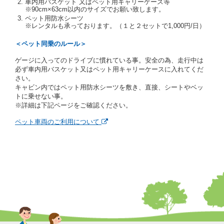
車内用バスケット 又はペット用キャリーケース等
当社は、貸渡契約の締結にあたり、借受期間中に借受
※90cm×63cm以内のサイズでお願い致します。
人及び運転者と連絡するための携帯電話番号等の告知
ペット用防水シーツ
※レンタルも承っております。（１と２セットで1,000円/日）
を求めます。
当社は、貸渡契約の締結にあたり、借受人に対し、ク
＜ペット同乗のルール＞
レジットカード若しくは現金による支払いを求め、又
はその他の支払方法を指定することがあります。
ゲージに入ってのドライブに慣れている事。安全の為、走行中は
借受人は契約後の借受期間の延長はできないものとし
必ず車内用バスケット又はペット用キャリーケースに入れてくだ
ます。
さい。
当社は、借受人又は運転者が前3項に従わない場合
キャビン内ではペット用防水シーツを敷き、直接、シートやベッ
は、貸渡契約の締結を拒絶するとともに、予約を取消
トに乗せない事。
すことができるものとします。なお、この場合の予約
※詳細は下記ページをご確認ください。
申込金等の扱いについては、第4条第5項を適用するも
のとします。
ペット車両のご利用について
第８条（貸渡契約の締結の拒絶）
借受人（運転者）が次の各号のいずれかに該当すると
きは、貸渡契約を締結することができないものとしま
す。
① 貸し渡すレンタカーの運転に必要な運転免許証を
有していないとき、又は運転免許証の提示をせず、
もしくは当社が求めたにもかかわらず、その運転者
の運転免許証の写しの提出に同意しないとき。 ②
酒気を帯びていると認められるとき。
③ 麻薬、覚せい剤、シンナー、危険ドラッグ等によ