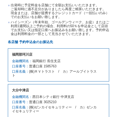
渡契約が締結されなかったときは、予約は取り消され
出発時に予定料金を店舗にて全額お支払いいただきます。
たものとします。この場合、当社は受領済の予約申込
ご返却時に過不足分がありましたら再度ご精算いただきます。
金を返還するものとします。
現金または、店舗が提携するクレジットカード（一括払いのみ）
でのお支払いをお願い致します。
第５条（代替レンタカー）
ハイシーズン（年末年始、ゴールデンウィーク、お盆）またはご
当社は、借受人から予約のあった車種クラスのレンタ
利用1週間以上ご予約の場合、利用料の50％を申込金として店頭
でお支払い又は指定口座へお振込みをお願い致します。予約申込
カーを貸し渡すことができないときは、予約と異なる
金は利用料金の一部として充当させていただきます。
車種クラスのレンタカー（以下「代替レンタカー」と
いいます。）の貸渡しを申し入れることができるもの
各店舗 予約申込金のお振込先
とします。
借受人が前項の申入れを承諾したときは、当社は車種
福岡那珂川店
クラスを除き予約時と同一の借受条件でレンタカー提
携先の代替レンタカーを貸し渡すものとします。な
金融機関名：
福岡銀行 長住支店
お、代替レンタカーの貸渡料金が予約された車種クラ
口座番号：
普通口座 1585763
スの貸渡料金より高くなるときは、予約した車種クラ
口座名義：
(株)ＲＶトラスト / カ）アールブイトラス
スの貸渡料金によるものとし、予約された車種クラス
ト
の貸渡料金より低くなるときは、当該代替レンタカー
の車種クラスの貸渡料金によるものとします。
借受人は、第１項の代替レンタカーの貸渡しの申入れ
大分中津店
を拒絶し、予約を取り消すことができるものとしま
金融機関名：
西日本シティ銀行 中津支店
す。
口座番号：
普通口座 3025210
前項の場合、第１項の貸渡しをすることができない原
口座名義：
(株)ゼンカイセキュリティー / カ）ゼンカ
因が、当社の責に帰する事由によるときには第４条第
イセキュリティー
４項の予約の取消しとして取り扱い、当社は受領済の