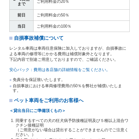
運転者の義務と定められた事項を遵守するものとしま
ご利用料金の20％
まで
す。
当社は、監督官庁の基本通達（注１）に基づき、貸渡
前日
ご利用料金の50％
簿(貸渡原票)及び第１３条第１項に規定する貸渡証に
運転者の氏名、住所、運転免許の種類及び運転免許証
当日
ご利用料金の100％
（注２）の番号を記載し、又は運転者の運転免許証の
写しを添付するため、貸渡契約の締結にあたり、借受
自損事故補償について
人に対し、借受人の指定する運転者（以下「運転者」
といいます。）の運転免許証の提示を求めるほか、そ
レンタル車両は車両任意保険に加入しておりますが、自損事故に
の写しの提出を求めることがあります。この場合、借
よる車両の修理等にかかる費用は補償対象外となります。
受人は、自己が運転者であるときは自己の運転免許証
下記内容で別途ご用意しておりますので、ご確認ください。
を提示し、
借受人と運転者が異なるときはその運転者
の運転免許証を提示
するものとします。
安心パック：費用は各店舗の詳細情報をご覧ください。
注１）監督官庁の基本通達とは、国土交通省自動車
免責分を保証致いたします。
交通局長通達「レンタカーに関する基本通達」（自
自損事故における車両修理費用の50％を弊社が補償いたしま
旅第138号 平成7年6月13日）の２．(10)及び(11)の
す。
ことをいいます。
注２）運転免許証とは、道路交通法第９２条に規定
ペット車両をご利用のお客様へ
される運転免許証のうち、道路交通法施行規則第１
９条別記様式第１４の書式の運転免許証をいいま
＜貸出当日にご準備頂くもの＞
す。
同乗するすべての犬の狂犬病予防接種証明及び５種以上混合ワ
当社は、貸渡契約の締結にあたり、借受人及び運転者
クチン接種証明
に対し、運転免許証のほかに本人確認ができる書類の
（ご用意がない場合は貸出することができませんのでご注意く
提示を求め、及び提出された書類の写しをとることが
ださい。）
あります。