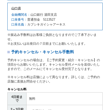
予約申込金を返還するものとします。
第３項の場合、第１項の貸渡しをすることができない
山口店
原因が、当社の責に帰さない事由による時には第４条
第５項の予約の取消しとして取り扱い、当社は受領済
金融機関名：
山口銀行 湯田支店
の予約申込金を返還するものとします。
口座番号：
普通預金 5113527
口座名義：
カブシキガイシャアーキス
第６条（免責）
当社及び借受人は、予約が取り消され、又は貸渡契約
※振込み手数料はお客様ご負担となりますのでご了承下さいま
が締結されなかったことについて、第４条及び第５条
せ。
に定める場合を除き、相互に何らの請求をしないもの
※お支払いは出発日の７日前までにお願いいたします。
とします。
予約キャンセル・キャンセル手数料
第３章／貸 渡 し
予約キャンセルの場合は、【ご予約変更・紹介・キャンセル】の
第７条（貸渡契約の締結）
項目からお願いいたします。キャンセル受付メールを送信いたし
ますので、このメールにてキャンセル受付完了となります。
借受人は第２条第１項に定める借受条件を明示し、当
社はこの約款、料金表等により貸渡条件を明示して、
※キャンセル料は店舗によって異なります。詳しくは、ご予約の
貸渡契約を締結するものとします。ただし、貸し渡す
店舗に直接お問合せください。
ことができるレンタカーがない場合又は借受人若しく
は運転者が第８条第１項若しくは第２項各号のいずれ
キャンセル料
かに該当する場合を除きます。
4日前ま
貸渡契約を締結した場合、借受人は当社に第１0条第
無料
で
１項に定める貸渡料金を支払うものとします。
運転者は、貸渡契約の締結にあたり、約款及び細則で
2～3日前