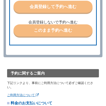
特に認める場合を除き、別に定める予約申込金を支払
会員登録して予約へ進む
うものとします。
第３条（予約の変更）
借受人は、前条第１項の借受条件を変更しようとする
会員登録しないで予約へ進む
ときは、あらかじめ当社の承諾を受けなければならな
いものとします。
このまま予約へ進む
第４条（予約の取消し等）
借受人は、別に定める方法により予約を取り消すこと
ができます。
借受人が、借受人の都合により予約した借受開始時刻
を１時間以上経過してもレンタカー貸渡契約（以下
「貸渡契約」といいます。）締結手続きに着手しなか
ったときは、予約が取り消されたものとします。
前２項の場合、借受人は、別に定めるところにより予
約取消手数料を当社に支払うものとし、当社は、この
予約に関するご案内
予約取消手数料の支払いがあったときは、受領済の予
約申込金を借受人に返還するものとします。
下記リンクより、事前にご利用方法について必ずご確認くださ
当社の都合により、予約が取り消されたとき、又は貸
い。
渡契約が締結されなかったときは、当社は受領済の予
約申込金を返還するものとします。
ご利用方法について
事故、盗難、不返還、リコール、天災その他の借受人
料金のお支払いについて
若しくは当社のいずれの責にもよらない事由により貸