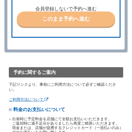
借受人は、前条第１項の借受条件を変更しようとする
会員登録しないで予約へ進む
ときは、あらかじめ当社の承諾を受けなければならな
いものとします。
このまま予約へ進む
第４条（予約の取消し等）
借受人は、別に定める方法により予約を取り消すこと
ができます。
借受人が、借受人の都合により予約した借受開始時刻
を１時間以上経過してもレンタカー貸渡契約（以下
「貸渡契約」といいます。）締結手続きに着手しなか
ったときは、予約が取り消されたものとします。
前２項の場合、借受人は、別に定めるところにより予
約取消手数料を当社に支払うものとし、当社は、この
予約に関するご案内
予約取消手数料の支払いがあったときは、受領済の予
約申込金を借受人に返還するものとします。
下記リンクより、事前にご利用方法について必ずご確認くださ
当社の都合により、予約が取り消されたとき、又は貸
い。
渡契約が締結されなかったときは、当社は受領済の予
約申込金を返還するものとします。
ご利用方法について
事故、盗難、不返還、リコール、天災その他の借受人
料金のお支払いについて
若しくは当社のいずれの責にもよらない事由により貸
渡契約が締結されなかったときは、予約は取り消され
出発時に予定料金を店舗にて全額お支払いいただきます。
たものとします。この場合、当社は受領済の予約申込
ご返却時に過不足分がありましたら再度ご精算いただきます。
金を返還するものとします。
現金または、店舗が提携するクレジットカード（一括払いのみ）