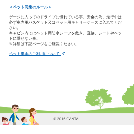
当社は、貸渡契約の締結にあたり、借受人に対し、ク
＜ペット同乗のルール＞
レジットカード若しくは現金による支払いを求め、又
はその他の支払方法を指定することがあります。
ゲージに入ってのドライブに慣れている事。安全の為、走行中は
借受人は契約後の借受期間の延長はできないものとし
必ず車内用バスケット又はペット用キャリーケースに入れてくだ
ます。
さい。
当社は、借受人又は運転者が前3項に従わない場合
キャビン内ではペット用防水シーツを敷き、直接、シートやベッ
は、貸渡契約の締結を拒絶するとともに、予約を取消
トに乗せない事。
すことができるものとします。なお、この場合の予約
※詳細は下記ページをご確認ください。
申込金等の扱いについては、第4条第5項を適用するも
のとします。
ペット車両のご利用について
第８条（貸渡契約の締結の拒絶）
借受人（運転者）が次の各号のいずれかに該当すると
きは、貸渡契約を締結することができないものとしま
す。
① 貸し渡すレンタカーの運転に必要な運転免許証を
有していないとき、又は運転免許証の提示をせず、
もしくは当社が求めたにもかかわらず、その運転者
の運転免許証の写しの提出に同意しないとき。 ②
酒気を帯びていると認められるとき。
③ 麻薬、覚せい剤、シンナー、危険ドラッグ等によ
る中毒症状等を呈していると認められるとき。
© 2016 CANTAL
④ チャイルドシートがないにもかかわらず６才未満
の幼児を同乗させるとき。
⑤ 指定暴力団若しくは指定暴力団関係団体の構成員