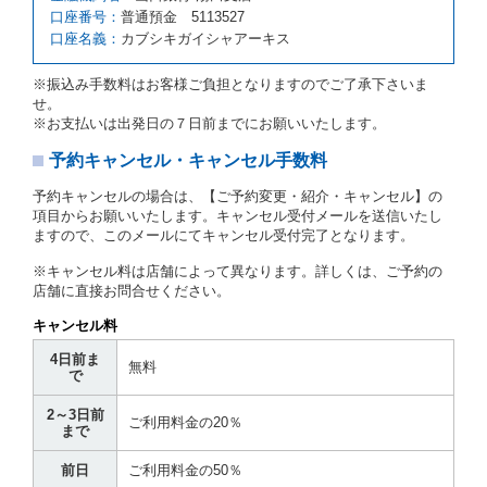
の予約申込金を返還するものとします。
口座番号：
普通預金 5113527
口座名義：
カブシキガイシャアーキス
第６条（免責）
当社及び借受人は、予約が取り消され、又は貸渡契約
※振込み手数料はお客様ご負担となりますのでご了承下さいま
が締結されなかったことについて、第４条及び第５条
せ。
に定める場合を除き、相互に何らの請求をしないもの
※お支払いは出発日の７日前までにお願いいたします。
とします。
予約キャンセル・キャンセル手数料
第３章／貸 渡 し
予約キャンセルの場合は、【ご予約変更・紹介・キャンセル】の
第７条（貸渡契約の締結）
項目からお願いいたします。キャンセル受付メールを送信いたし
ますので、このメールにてキャンセル受付完了となります。
借受人は第２条第１項に定める借受条件を明示し、当
社はこの約款、料金表等により貸渡条件を明示して、
※キャンセル料は店舗によって異なります。詳しくは、ご予約の
貸渡契約を締結するものとします。ただし、貸し渡す
店舗に直接お問合せください。
ことができるレンタカーがない場合又は借受人若しく
は運転者が第８条第１項若しくは第２項各号のいずれ
キャンセル料
かに該当する場合を除きます。
4日前ま
貸渡契約を締結した場合、借受人は当社に第１0条第
無料
で
１項に定める貸渡料金を支払うものとします。
運転者は、貸渡契約の締結にあたり、約款及び細則で
2～3日前
運転者の義務と定められた事項を遵守するものとしま
ご利用料金の20％
まで
す。
当社は、監督官庁の基本通達（注１）に基づき、貸渡
前日
ご利用料金の50％
簿(貸渡原票)及び第１３条第１項に規定する貸渡証に