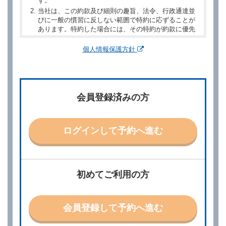
す。
当社は、この約款及び細則の趣旨、法令、行政通達並
びに一般の慣習に反しない範囲で特約に応ずることが
あります。特約した場合には、その特約が約款に優先
するものとします。
個人情報保護方針
第２章／予 約
第２条（予約の申込み）
借受人は、レンタカーを借りるにあたって、約款及び
会員登録済みの方
別に定める料金表等に同意のうえ、別に定める方法に
より、借受開始日時、借受場所、借受期間、返還場
所、運転者、チャイルドシート等付属品の要否、その
他の借受条件（以下「借受条件」といいます。）を明
ログインして予約へ進む
示して予約の申込みを行うことができます。なお、当
社は、電話連絡並びに電子メールによる予約に応じま
すが、予約内容と実際に相違があった場合でも当社は
責任を負わないものとします。
当社は、借受人から予約の申込みがあったときは、原
初めてご利用の方
則として、当社の保有するレンタカーの範囲内で予約
に応ずるものとします。この場合、借受人は、当社が
特に認める場合を除き、別に定める予約申込金を支払
会員登録して予約へ進む
うものとします。
第３条（予約の変更）