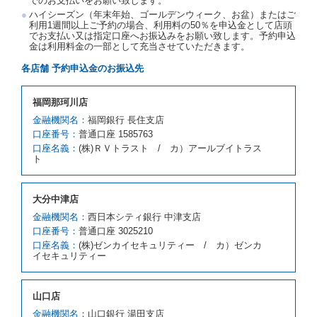
でのお支払いをお願い致します。
第５条（代替レンタカー）
ハイシーズン（年末年始、ゴールデンウィーク、お盆）またはご
当社は、借受人から予約のあった車種クラスのレンタ
利用1週間以上ご予約の場合、利用料の50％を申込金として店頭
でお支払い又は指定口座へお振込みをお願い致します。予約申込
カーを貸し渡すことができないときは、予約と異なる
金は利用料金の一部として充当させていただきます。
車種クラスのレンタカー（以下「代替レンタカー」と
いいます。）の貸渡しを申し入れることができるもの
各店舗 予約申込金のお振込先
とします。
借受人が前項の申入れを承諾したときは、当社は車種
福岡那珂川店
クラスを除き予約時と同一の借受条件でレンタカー提
携先の代替レンタカーを貸し渡すものとします。な
金融機関名：
福岡銀行 長住支店
お、代替レンタカーの貸渡料金が予約された車種クラ
口座番号：
普通口座 1585763
スの貸渡料金より高くなるときは、予約した車種クラ
口座名義：
(株)ＲＶトラスト / カ）アールブイトラス
スの貸渡料金によるものとし、予約された車種クラス
ト
の貸渡料金より低くなるときは、当該代替レンタカー
の車種クラスの貸渡料金によるものとします。
借受人は、第１項の代替レンタカーの貸渡しの申入れ
大分中津店
を拒絶し、予約を取り消すことができるものとしま
金融機関名：
西日本シティ銀行 中津支店
す。
口座番号：
普通口座 3025210
前項の場合、第１項の貸渡しをすることができない原
口座名義：
(株)ゼンカイセキュリティー / カ）ゼンカ
因が、当社の責に帰する事由によるときには第４条第
イセキュリティー
４項の予約の取消しとして取り扱い、当社は受領済の
予約申込金を返還するものとします。
第３項の場合、第１項の貸渡しをすることができない
山口店
原因が、当社の責に帰さない事由による時には第４条
第５項の予約の取消しとして取り扱い、当社は受領済
金融機関名：
山口銀行 湯田支店