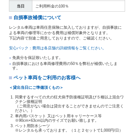
運転者の氏名、住所、運転免許の種類及び運転免許証
当日
ご利用料金の100％
（注２）の番号を記載し、又は運転者の運転免許証の
写しを添付するため、貸渡契約の締結にあたり、借受
自損事故補償について
人に対し、借受人の指定する運転者（以下「運転者」
といいます。）の運転免許証の提示を求めるほか、そ
レンタル車両は車両任意保険に加入しておりますが、自損事故に
の写しの提出を求めることがあります。この場合、借
よる車両の修理等にかかる費用は補償対象外となります。
受人は、自己が運転者であるときは自己の運転免許証
下記内容で別途ご用意しておりますので、ご確認ください。
を提示し、
借受人と運転者が異なるときはその運転者
の運転免許証を提示
するものとします。
安心パック：費用は各店舗の詳細情報をご覧ください。
注１）監督官庁の基本通達とは、国土交通省自動車
免責分を保証致いたします。
交通局長通達「レンタカーに関する基本通達」（自
自損事故における車両修理費用の50％を弊社が補償いたしま
旅第138号 平成7年6月13日）の２．(10)及び(11)の
す。
ことをいいます。
注２）運転免許証とは、道路交通法第９２条に規定
ペット車両をご利用のお客様へ
される運転免許証のうち、道路交通法施行規則第１
９条別記様式第１４の書式の運転免許証をいいま
＜貸出当日にご準備頂くもの＞
す。
同乗するすべての犬の狂犬病予防接種証明及び５種以上混合ワ
当社は、貸渡契約の締結にあたり、借受人及び運転者
クチン接種証明
に対し、運転免許証のほかに本人確認ができる書類の
（ご用意がない場合は貸出することができませんのでご注意く
提示を求め、及び提出された書類の写しをとることが
ださい。）
あります。
車内用バスケット 又はペット用キャリーケース等
当社は、貸渡契約の締結にあたり、借受期間中に借受
※90cm×63cm以内のサイズでお願い致します。
人及び運転者と連絡するための携帯電話番号等の告知
ペット用防水シーツ
※レンタルも承っております。（１と２セットで1,000円/日）
を求めます。